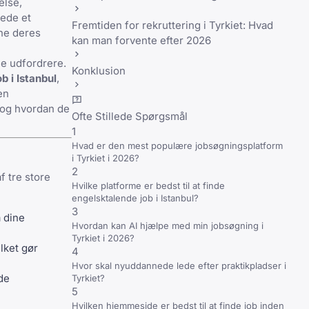
else,
dede et
Fremtiden for rekruttering i Tyrkiet: Hvad
ine deres
kan man forvente efter 2026
ne udfordrere.
Konklusion
ob i Istanbul
,
en
 og hvordan de
Ofte Stillede Spørgsmål
1
Hvad er den mest populære jobsøgningsplatform
i Tyrkiet i 2026?
2
f tre store
Hvilke platforme er bedst til at finde
engelsktalende job i Istanbul?
3
å dine
Hvordan kan AI hjælpe med min jobsøgning i
Tyrkiet i 2026?
lket gør
4
Hvor skal nyuddannede lede efter praktikpladser i
de
Tyrkiet?
5
Hvilken hjemmeside er bedst til at finde job inden