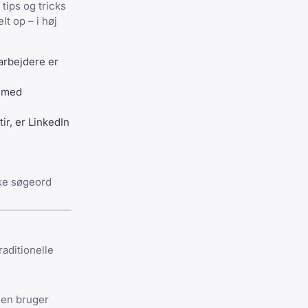
 tips og tricks
lt op – i høj
arbejdere er
r med
ir, er LinkedIn
kke søgeord
aditionelle
 Den bruger