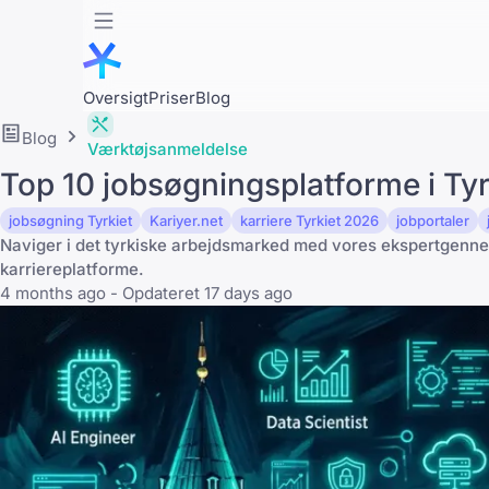
Oversigt
Priser
Blog
Blog
Værktøjsanmeldelse
Top 10 jobsøgningsplatforme i Ty
jobsøgning Tyrkiet
Kariyer.net
karriere Tyrkiet 2026
jobportaler
Naviger i det tyrkiske arbejdsmarked med vores ekspertgenne
karriereplatforme.
4 months ago - Opdateret 17 days ago