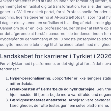
Ankara fortsætter med at føre an inden for forsvar og luftfart, 
gennemgået en radikal digital transformation. For alle, der navi
generisk CV til en enkelt portal, forbi. Professionelle forlade
søgning, lige fra generering af AI-portrætfotos til sporing af h
I dag er økosystemet en sofistikeret blanding af etablerede 
Uanset om du er en lokal professionel, der ønsker at klatre op ad
er det afgørende at forstå nuancerne i de
tendenser inden for
dybdegående gennemgang af de 10 bedste jobsøgningsplatforme 
udnytter moderne teknologi til at forbinde talent med mulighed
Landskabet for karrierer i Tyrkiet i 202
Før vi dykker ned i platformene, er det vigtigt at forstå det nu
tendenser:
Hyper-personalisering:
Jobportaler er ikke længere statis
adfærdsdata.
Fremkomsten af fjernarbejde og hybridarbejde:
Selv tra
hjemmesider til fjernarbejde
mere værdifulde end nogens
Færdighedsbaseret ansættelse:
Arbejdsgivere bevæger s
færdigheder, der ofte testes gennem selve platformene.