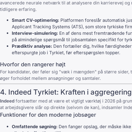
avancerede neurale netværk til at analysere din karrierevej og m
tidligere erfaring.
Smart CV-optimering:
Platformen foreslår automatisk juste
Applicant Tracking Systems (ATS), som store tyrkiske fir
Interview-simulering:
En af dens mest fremtrædende funkt
på
almindelige spørgsmål til jobsamtalen
specifikt for ty
Prædiktiv analyse:
Den fortæller dig, hvilke færdigheder d
efterspurgte job i Tyrkiet
, før efterspørgslen topper.
Hvorfor den rangerer højt
For kandidater, der føler sig "væk i mængden" på større sider,
øger forholdet mellem ansøgninger og samtaler.
4. Indeed Tyrkiet: Kraften i aggregering
Indeed
fortsætter med at være et vigtigt værktøj i 2026 på grun
at arbejdsgivere slår op direkte (selvom de kan), indsamler Ind
Funktioner for den moderne jobsøger
Omfattende søgning:
Den fanger opslag, der måske ikke 