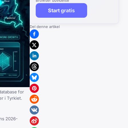
Browser udvidelse
Start gratis
Del denne artikel
database for
r i Tyrkiet
.
ens 2026-