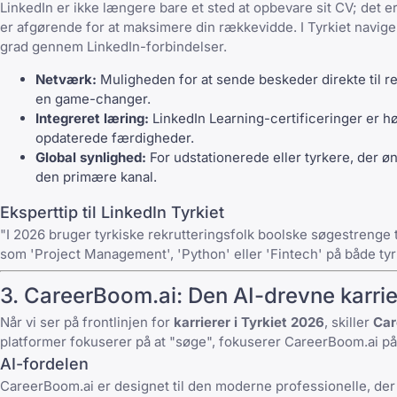
LinkedIn er ikke længere bare et sted at opbevare sit CV; det 
er afgørende for at maksimere din rækkevidde. I Tyrkiet navigeres
grad gennem LinkedIn-forbindelser.
Netværk:
Muligheden for at sende beskeder direkte til r
en game-changer.
Integreret læring:
LinkedIn Learning-certificeringer er høj
opdaterede færdigheder.
Global synlighed:
For udstationerede eller tyrkere, der ø
den primære kanal.
Eksperttip til LinkedIn Tyrkiet
"I 2026 bruger tyrkiske rekrutteringsfolk boolske søgestrenge ti
som 'Project Management', 'Python' eller 'Fintech' på både tyr
3. CareerBoom.ai: Den AI-drevne karrie
Når vi ser på frontlinjen for
karrierer i Tyrkiet 2026
, skiller
Car
platformer fokuserer på at "søge", fokuserer CareerBoom.ai på
AI-fordelen
CareerBoom.ai er designet til den moderne professionelle, der i