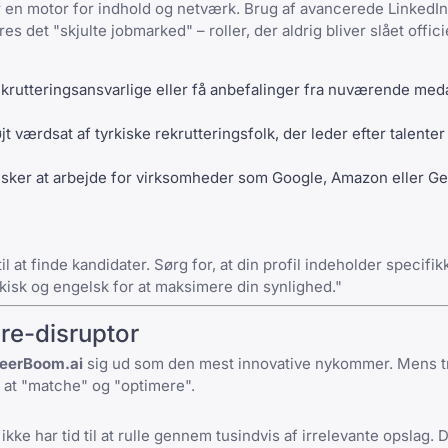
er en motor for indhold og netværk. Brug af avancerede
LinkedIn
 det "skjulte jobmarked" – roller, der aldrig bliver slået officie
ekrutteringsansvarlige eller få anbefalinger fra nuværende med
t værdsat af tyrkiske rekrutteringsfolk, der leder efter talente
nsker at arbejde for virksomheder som Google, Amazon eller Get
l at finde kandidater. Sørg for, at din profil indeholder specifi
kisk og engelsk for at maksimere din synlighed."
re-disruptor
eerBoom.ai
sig ud som den mest innovative nykommer. Mens tr
 at "matche" og "optimere".
kke har tid til at rulle gennem tusindvis af irrelevante opslag.