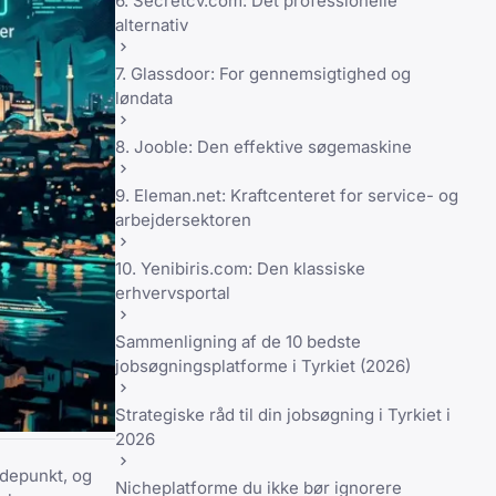
6. Secretcv.com: Det professionelle
alternativ
7. Glassdoor: For gennemsigtighed og
løndata
8. Jooble: Den effektive søgemaskine
9. Eleman.net: Kraftcenteret for service- og
arbejdersektoren
10. Yenibiris.com: Den klassiske
erhvervsportal
Sammenligning af de 10 bedste
jobsøgningsplatforme i Tyrkiet (2026)
Strategiske råd til din jobsøgning i Tyrkiet i
2026
udepunkt, og
Nicheplatforme du ikke bør ignorere