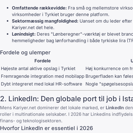
Omfattende rækkevidde:
Fra små og mellemstore virksomh
virksomheder i Tyrkiet bruger denne platform.
Sektormæssig mangfoldighed:
Uanset om du leder efter 
Kariyer.net det hele.
Lønindsigt:
Deres "Lønberegner"-værktøj er blevet branc
hemmeligheder bag lønforhandling i både tyrkiske lira (T
Fordele og ulemper
Fordele
Højeste antal aktive opslag i Tyrkiet
Høj konkurrence om hve
Fremragende integration med mobilapp
Brugerfladen kan føle
Dybt integreret med lokal HR-software
Nogle "spøgelsesopsla
2. LinkedIn: Den globale port til job i Is
Mens Kariyer.net dominerer det lokale marked, er
LinkedIn
den 
roller i multinationale selskaber. I 2026 har Linkedins indflydel
finans- og teknologisektoren.
Hvorfor LinkedIn er essentiel i 2026