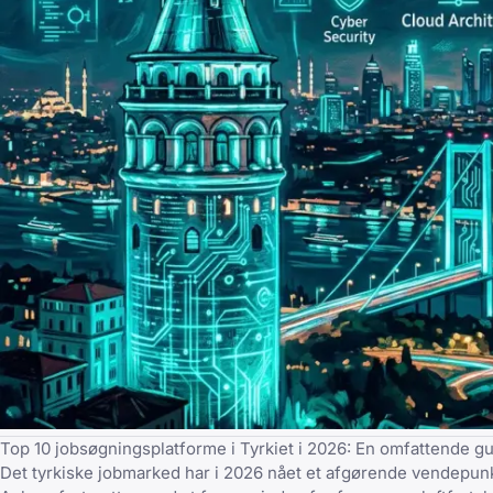
Top 10 jobsøgningsplatforme i Tyrkiet i 2026: En omfattende g
Det tyrkiske jobmarked har i 2026 nået et afgørende vendepunk