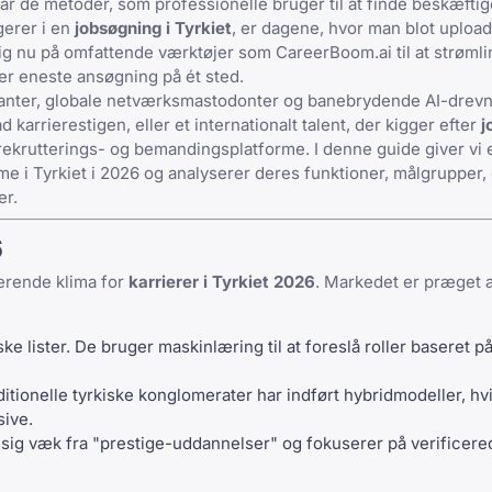
har de metoder, som professionelle bruger til at finde beskæftig
gerer i en
jobsøgning i Tyrkiet
, er dagene, hvor man blot uploa
r sig nu på omfattende værktøjer som
CareerBoom.ai
til at strøml
ver eneste ansøgning på ét sted.
giganter, globale netværksmastodonter og banebrydende AI-drev
 karrierestigen, eller et internationalt talent, der kigger efter
j
 rekrutterings- og bemandingsplatforme
. I denne guide giver vi 
i Tyrkiet i 2026 og analyserer deres funktioner, målgrupper,
er.
6
værende klima for
karrierer i Tyrkiet 2026
. Markedet er præget a
ke lister. De bruger maskinlæring til at foreslå roller baseret p
ditionelle tyrkiske konglomerater har indført hybridmodeller, hvi
ive.
ig væk fra "prestige-uddannelser" og fokuserer på verificere