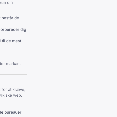
kun din
t består de
forbereder dig
 til
de mest
 der markant
 for at kræve,
yrkiske web.
ede bureauer