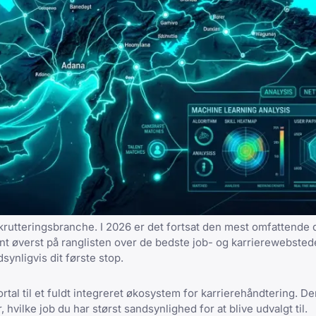
krutteringsbranche. I 2026 er det fortsat den mest omfattende 
nt øverst på
ranglisten over de bedste job- og karrierewebstede
dsynligvis dit første stop.
tal til et fuldt integreret økosystem for karrierehåndtering. D
 hvilke job du har størst sandsynlighed for at blive udvalgt til.