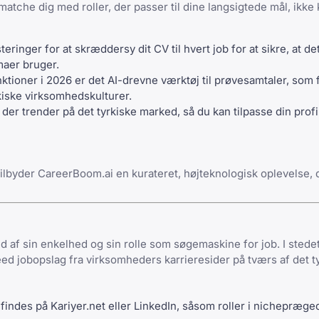
atche dig med roller, der passer til dine langsigtede mål, ikke 
ringer for at skræddersy dit CV til hvert job for at sikre, at de
maer bruger.
ioner i 2026 er det AI-drevne værktøj til prøvesamtaler, som 
rkiske virksomhedskulturer.
er trender på det tyrkiske marked, så du kan tilpasse din profil
 tilbyder CareerBoom.ai en kurateret, højteknologisk oplevelse,
d af sin enkelhed og sin rolle som søgemaskine for job. I stedet
eed jobopslag fra virksomheders karrieresider på tværs af det t
findes på Kariyer.net eller LinkedIn, såsom roller i nichepræg