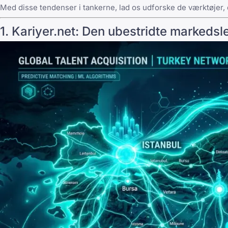
Med disse tendenser i tankerne, lad os udforske de værktøjer, 
1. Kariyer.net: Den ubestridte markedsl