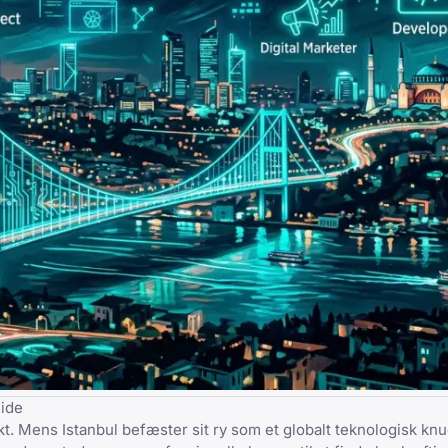
uide
t. Mens Istanbul befæster sit ry som et globalt teknologisk kn