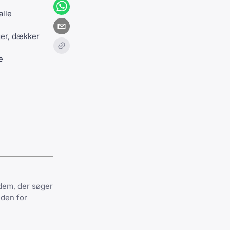
alle
ger, dækker
e
dem, der søger
den for