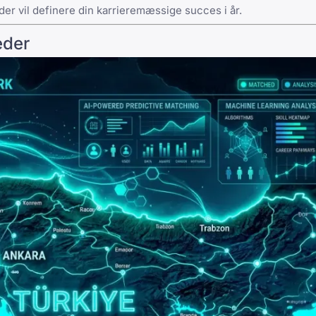
der vil definere din karrieremæssige succes i år.
eder