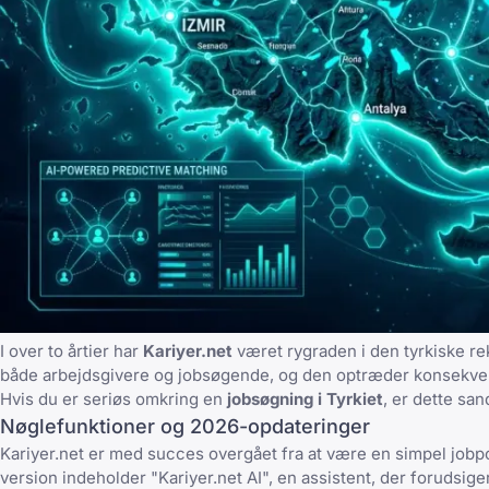
I over to årtier har
Kariyer.net
været rygraden i den tyrkiske re
både arbejdsgivere og jobsøgende, og den optræder konsekve
Hvis du er seriøs omkring en
jobsøgning i Tyrkiet
, er dette san
Nøglefunktioner og 2026-opdateringer
Kariyer.net er med succes overgået fra at være en simpel jobpor
version indeholder "Kariyer.net AI", en assistent, der forudsiger,