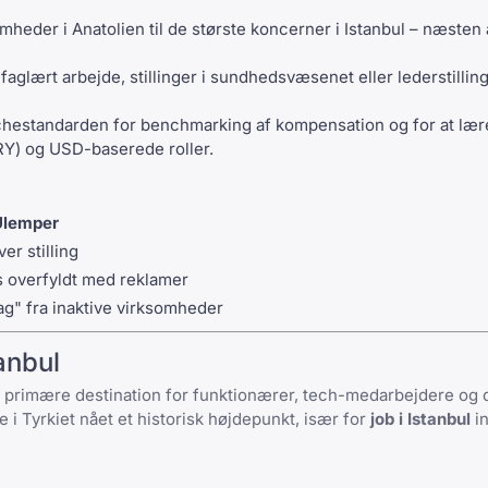
eder i Anatolien til de største koncerner i Istanbul – næsten 
faglært arbejde, stillinger i sundhedsvæsenet eller lederstillin
hestandarden for benchmarking af kompensation og for at lær
RY) og USD-baserede roller.
Ulemper
r stilling
s overfyldt med reklamer
g" fra inaktive virksomheder
tanbul
primære destination for funktionærer, tech-medarbejdere og 
se i Tyrkiet nået et historisk højdepunkt, især for
job i Istanbul
in