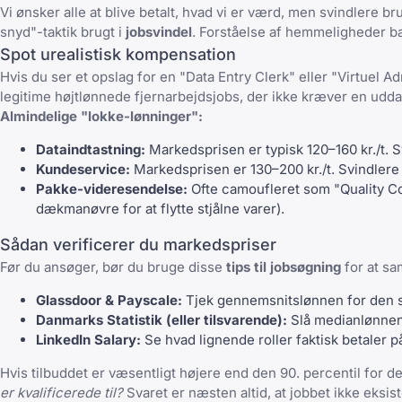
Vi ønsker alle at blive betalt, hvad vi er værd, men svindlere br
snyd"-taktik brugt i
jobsvindel
. Forståelse af hemmeligheder ba
Spot urealistisk kompensation
Hvis du ser et opslag for en "Data Entry Clerk" eller "Virtuel 
legitime
højtlønnede fjernarbejdsjobs, der ikke kræver en udd
Almindelige "lokke-lønninger":
Dataindtastning:
Markedsprisen er typisk 120–160 kr./t. Sv
Kundeservice:
Markedsprisen er 130–200 kr./t. Svindlere t
Pakke-videresendelse:
Ofte camoufleret som "Quality Co
dækmanøvre for at flytte stjålne varer).
Sådan verificerer du markedspriser
Før du ansøger, bør du bruge disse
tips til jobsøgning
for at s
Glassdoor & Payscale:
Tjek gennemsnitslønnen for den s
Danmarks Statistik (eller tilsvarende):
Slå medianlønnen 
LinkedIn Salary:
Se hvad lignende roller faktisk betaler
Hvis tilbuddet er væsentligt højere end den 90. percentil for de
er kvalificerede til?
Svaret er næsten altid, at jobbet ikke eksist