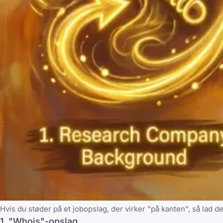
Hvis du støder på et jobopslag, der virker "på kanten", så lad 
1. "Whois"-opslag