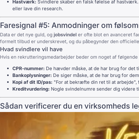
Hastværk:
Svindlere skaber en falsk følelse af hastværk. "
eller lave din research.
Faresignal #5: Anmodninger om følsomm
Data er det nye guld, og
jobsvindel
er ofte blot en avanceret fa
formelt tilbud er underskrevet, og du påbegynder den officiell
Hvad svindlere vil have
Hvis en rekrutteringsmedarbejder beder om noget af følgend
CPR-nummer:
De hævder måske, at de har brug for det ti
Bankoplysninger:
De siger måske, at de har brug for dem 
Kopi af dit ID/pas:
"For at bekræfte din ret til at arbejde"
Kreditvurdering:
Nogle svindelnumre sender dig videre til 
Sådan verificerer du en virksomheds leg