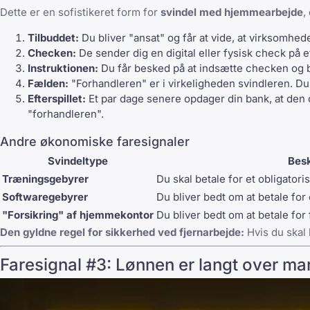
Dette er en sofistikeret form for
svindel med hjemmearbejde
,
Tilbuddet:
Du bliver "ansat" og får at vide, at virksomhe
Checken:
De sender dig en digital eller fysisk check på et 
Instruktionen:
Du får besked på at indsætte checken og bru
Fælden:
"Forhandleren" er i virkeligheden svindleren. Du
Efterspillet:
Et par dage senere opdager din bank, at den o
"forhandleren".
Andre økonomiske faresignaler
Svindeltype
Besk
Træningsgebyrer
Du skal betale for et obligatori
Softwaregebyrer
Du bliver bedt om at betale for 
"Forsikring" af hjemmekontor
Du bliver bedt om at betale for 
Den gyldne regel for sikkerhed ved fjernarbejde:
Hvis du skal b
Faresignal #3: Lønnen er langt over m