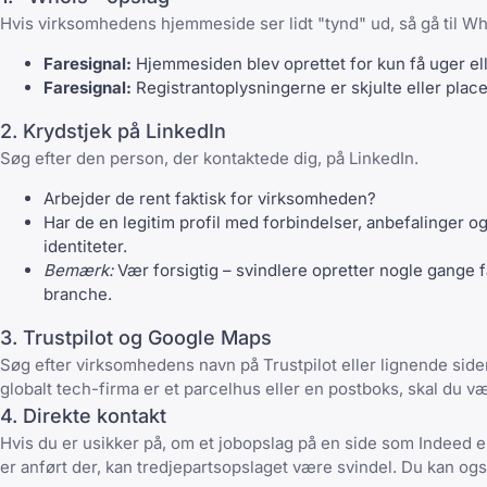
Hvis virksomhedens hjemmeside ser lidt "tynd" ud, så gå til
Wh
Faresignal:
Hjemmesiden blev oprettet for kun få uger el
Faresignal:
Registrantoplysningerne er skjulte eller plac
2. Krydstjek på LinkedIn
Søg efter den person, der kontaktede dig, på LinkedIn.
Arbejder de rent faktisk for virksomheden?
Har de en legitim profil med forbindelser, anbefalinger o
identiteter.
Bemærk:
Vær forsigtig – svindlere opretter nogle gange fa
branche.
3. Trustpilot og Google Maps
Søg efter virksomhedens navn på Trustpilot eller lignende side
globalt tech-firma er et parcelhus eller en postboks, skal du væ
4. Direkte kontakt
Hvis du er usikker på, om et jobopslag på en side som Indeed ell
er anført der, kan tredjepartsopslaget være svindel. Du kan ogs