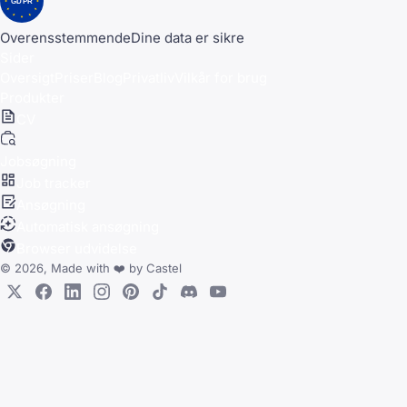
GDPR
Overensstemmende
Dine data er sikre
Sider
Oversigt
Priser
Blog
Privatliv
Vilkår for brug
Produkter
CV
Jobsøgning
Job tracker
Ansøgning
Automatisk ansøgning
Browser udvidelse
© 2026, Made with
❤️
by
Castel