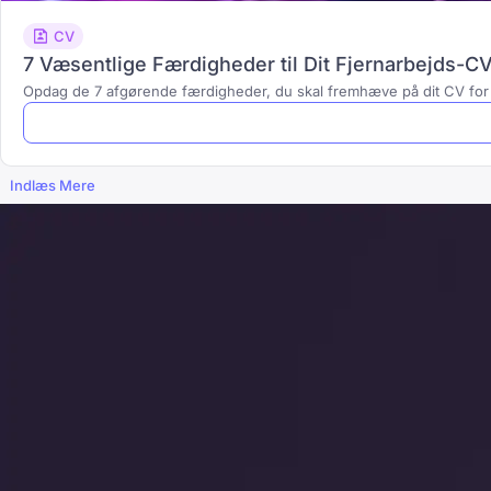
CV
7 Væsentlige Færdigheder til Dit Fjernarbejds-CV
Opdag de 7 afgørende færdigheder, du skal fremhæve på dit CV for 
Indlæs Mere