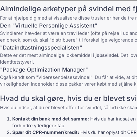
Almindelige arketyper på svindel med f
For at hjælpe dig med at visualisere disse trusler er her de tre
Den "Virtuelle Personlige Assistent"
Svindleren hævder at være en travl leder (ofte på rejse i udlan
en check, som du skal "distribuere" til forskellige velgørende 
"Dataindtastningsspecialisten"
Dette er det mest almindelige lokkemiddel i
jobsvindel
. Det lov
identitetstyveri.
"Package Optimization Manager"
Også kendt som "Videresendelsessvindel". Du får at vide, at di
virkeligheden indeholder disse pakker varer købt med stjålne kred
Hvad du skal gøre, hvis du er blevet svi
Hvis du indser, at du er blevet offer for svindel, så lad ikke s
Kontakt din bank med det samme:
Hvis du har indsat en 
forhindre yderligere tab.
Spær dit CPR-nummer/kredit:
Hvis du har oplyst dit CPR