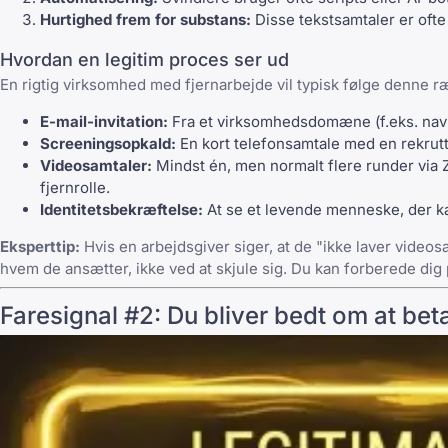
Hurtighed frem for substans:
Disse tekstsamtaler er ofte 
Hvordan en legitim proces ser ud
En rigtig virksomhed med fjernarbejde vil typisk følge denne r
E-mail-invitation:
Fra et virksomhedsdomæne (f.eks.
nav
Screeningsopkald:
En kort telefonsamtale med en rekrut
Videosamtaler:
Mindst én, men normalt flere runder via 
fjernrolle.
Identitetsbekræftelse:
At se et levende menneske, der ka
Eksperttip:
Hvis en arbejdsgiver siger, at de "ikke laver vide
hvem de ansætter, ikke ved at skjule sig. Du kan forberede dig p
Faresignal #2: Du bliver bedt om at beta