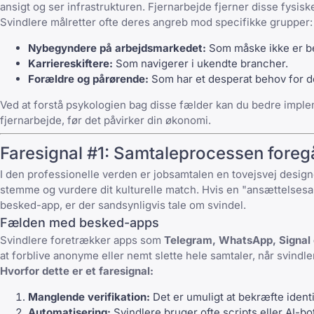
ansigt og ser infrastrukturen. Fjernarbejde fjerner disse fysi
Svindlere målretter ofte deres angreb mod specifikke grupper:
Nybegyndere på arbejdsmarkedet:
Som måske ikke er be
Karriereskiftere:
Som navigerer i ukendte brancher.
Forældre og pårørende:
Som har et desperat behov for den
Ved at forstå psykologien bag disse fælder kan du bedre imple
fjernarbejde
, før det påvirker din økonomi.
Faresignal #1: Samtaleprocessen fore
I den professionelle verden er jobsamtalen en tovejsvej designe
stemme og vurdere dit kulturelle match. Hvis en "ansættelsesans
besked-app, er der sandsynligvis tale om svindel.
Fælden med besked-apps
Svindlere foretrækker apps som
Telegram, WhatsApp, Signal 
at forblive anonyme eller nemt slette hele samtaler, når svindl
Hvorfor dette er et faresignal:
Manglende verifikation:
Det er umuligt at bekræfte ident
Automatisering:
Svindlere bruger ofte scripts eller AI-bot