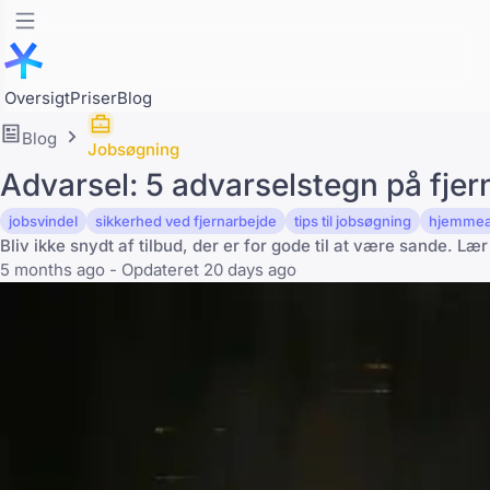
Oversigt
Priser
Blog
Blog
Jobsøgning
Advarsel: 5 advarselstegn på fjern
jobsvindel
sikkerhed ved fjernarbejde
tips til jobsøgning
hjemmear
Bliv ikke snydt af tilbud, der er for gode til at være sande. Læ
5 months ago - Opdateret 20 days ago