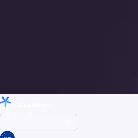
CareerBoom
Country (DKK)