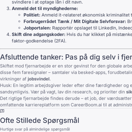
svindlere i at optage lån i dit navn.
Anmeld det til myndighederne:
Politiet:
Anmeld it-relateret økonomisk kriminalitet til
Forbrugerrådet Tænk / Mit Digitale Selvforsvar:
Br
Jobportalen:
Rapportér opslaget til LinkedIn, Indeed
Skift dine adgangskoder:
Hvis du har klikket på mistænkeli
faktor-godkendelse (2FA).
Afsluttende tanker: Pas på dig selv i fj
Skiftet mod fjernarbejde er en stor gevinst for den globale arb
disse fem faresignaler – samtaler via besked-apps, forudbetal
virkninger af
jobsvindel
.
Husk: En legitim arbejdsgiver leder efter dine færdigheder og er
sandsynligvis. Vær på vagt, lav din research, og prioriter din
si
Det rigtige fjernarbejde findes derude – et job, der værdsætter d
omfattende karriereplatform som
CareerBoom.ai
til at adminis
Ofte Stillede Spørgsmål
Hurtige svar på almindelige spørgsmål