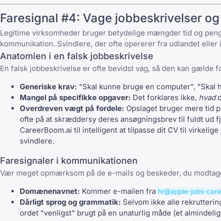
Faresignal #4: Vage jobbeskrivelser o
Legitime virksomheder bruger betydelige mængder tid og penge 
kommunikation. Svindlere, der ofte opererer fra udlandet eller 
Anatomien i en falsk jobbeskrivelse
En falsk jobbeskrivelse er ofte bevidst vag, så den kan gælde
Generiske krav:
"Skal kunne bruge en computer", "Skal hav
Mangel på specifikke opgaver:
Det forklares ikke,
hvad
d
Overdreven vægt på fordele:
Opslaget bruger mere tid på
ofte på at skræddersy deres ansøgningsbrev til fuldt ud 
CareerBoom.ai
til intelligent at tilpasse dit CV til virke
svindlere.
Faresignaler i kommunikationen
Vær meget opmærksom på de e-mails og beskeder, du modtag
Domænenavnet:
Kommer e-mailen fra
hr@apple-jobs-car
Dårligt sprog og grammatik:
Selvom ikke alle rekrutterin
ordet "venligst" brugt på en unaturlig måde (et almindelig