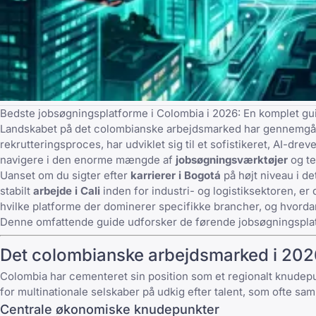
Bedste jobsøgningsplatforme i Colombia i 2026: En komplet gu
Landskabet på det colombianske arbejdsmarked har gennemgået
rekrutteringsproces, har udviklet sig til et sofistikeret, AI-dre
navigere i den enorme mængde af
jobsøgningsværktøjer
og
t
Uanset om du sigter efter
karrierer i Bogotá
på højt niveau i de
stabilt
arbejde i Cali
inden for industri- og logistiksektoren, er 
hvilke platforme der dominerer specifikke brancher, og hvordan m
Denne omfattende guide udforsker de førende jobsøgningsplatfo
Det colombianske arbejdsmarked i 2026
Colombia har cementeret sin position som et regionalt knudepu
for multinationale selskaber på udkig efter talent, som ofte 
Centrale økonomiske knudepunkter