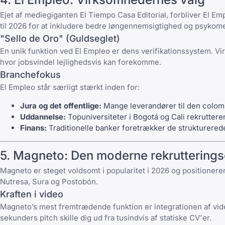
Ejet af mediegiganten El Tiempo Casa Editorial, forbliver
El Em
til 2026 for at inkludere bedre løngennemsigtighed og psykomet
"Sello de Oro" (Guldseglet)
En unik funktion ved
El Empleo
er dens verifikationssystem. Vir
hvor
jobsvindel
lejlighedsvis kan forekomme.
Branchefokus
El Empleo
står særligt stærkt inden for:
Jura og det offentlige:
Mange leverandører til den colombi
Uddannelse:
Topuniversiteter i Bogotá og Cali rekruttere
Finans:
Traditionelle banker foretrækker de strukturerede
5.
Magneto
: Den moderne rekruttering
Magneto
er steget voldsomt i popularitet i 2026 og positionere
Nutresa, Sura og Postobón.
Kraften i video
Magneto
’s mest fremtrædende funktion er integrationen af vid
sekunders pitch skille dig ud fra tusindvis af statiske CV'er.