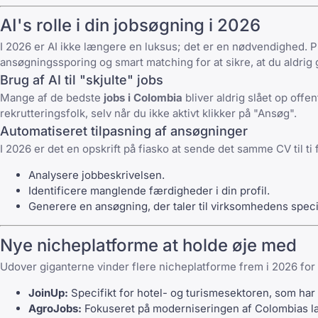
AI's rolle i din jobsøgning i 2026
I 2026 er AI ikke længere en luksus; det er en nødvendighed.
ansøgningssporing og smart matching for at sikre, at du aldrig 
Brug af AI til "skjulte" jobs
Mange af de bedste
jobs i Colombia
bliver aldrig slået op offe
rekrutteringsfolk, selv når du ikke aktivt klikker på "Ansøg".
Automatiseret tilpasning af ansøgninger
I 2026 er det en opskrift på fiasko at sende det samme CV til ti 
Analysere jobbeskrivelsen.
Identificere manglende færdigheder i din profil.
Generere en ansøgning, der taler til virksomhedens speci
Nye nicheplatforme at holde øje med
Udover giganterne vinder flere nicheplatforme frem i 2026 for 
JoinUp
:
Specifikt for hotel- og turismesektoren, som har
AgroJobs
:
Fokuseret på moderniseringen af Colombias lan