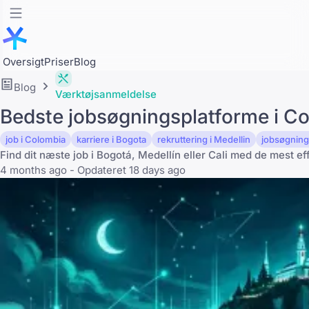
Oversigt
Priser
Blog
Blog
Værktøjsanmeldelse
Bedste jobsøgningsplatforme i C
job i Colombia
karriere i Bogota
rekruttering i Medellin
jobsøgning
Find dit næste job i Bogotá, Medellín eller Cali med de mest e
4 months ago - Opdateret 18 days ago