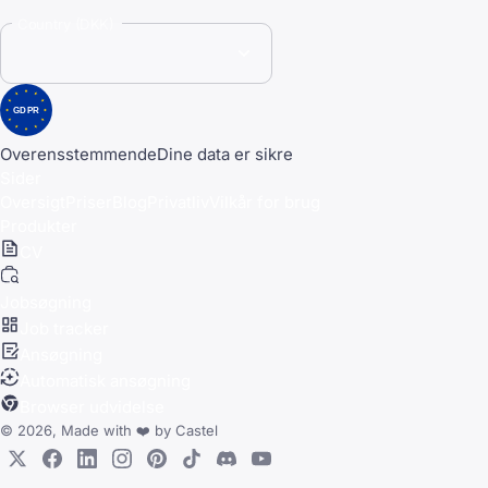
Country (DKK)
GDPR
Overensstemmende
Dine data er sikre
Sider
Oversigt
Priser
Blog
Privatliv
Vilkår for brug
Produkter
CV
Jobsøgning
Job tracker
Ansøgning
Automatisk ansøgning
Browser udvidelse
© 2026, Made with
❤️
by
Castel