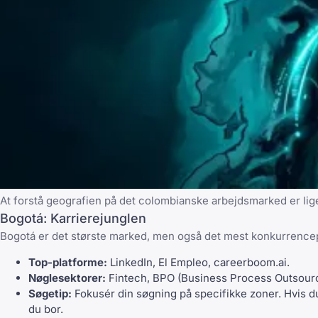
At forstå geografien på det colombianske arbejdsmarked er lige
Bogotá: Karrierejunglen
Bogotá er det største marked, men også det mest konkurren
Top-platforme:
LinkedIn
,
El Empleo
,
careerboom.ai
.
Nøglesektorer:
Fintech, BPO (Business Process Outsourcing
Søgetip:
Fokusér din søgning på specifikke zoner. Hvis du
du bor.