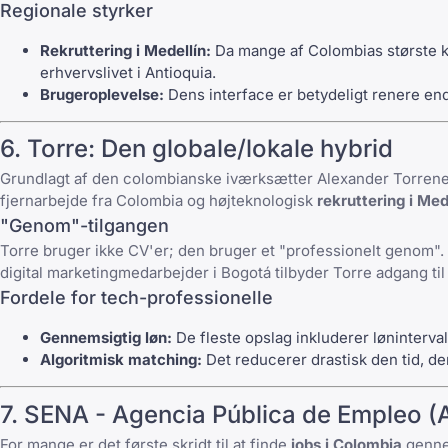
Regionale styrker
Rekruttering i Medellín:
Da mange af Colombias største k
erhvervslivet i Antioquia.
Brugeroplevelse:
Dens interface er betydeligt renere end 
6.
Torre
: Den globale/lokale hybrid
Grundlagt af den colombianske iværksætter Alexander Torrene
fjernarbejde fra Colombia og højteknologisk
rekruttering i Med
"Genom"-tilgangen
Torre
bruger ikke CV'er; den bruger et "professionelt genom". 
digital marketingmedarbejder i Bogotá tilbyder
Torre
adgang ti
Fordele for tech-professionelle
Gennemsigtig løn:
De fleste opslag inkluderer løninterval
Algoritmisk matching:
Det reducerer drastisk den tid, de
7.
SENA - Agencia Pública de Empleo (
For mange er det første skridt til at finde
jobs i Colombia
genne