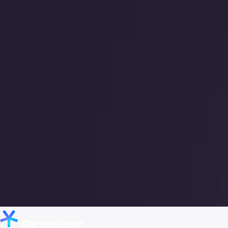
CareerBoom