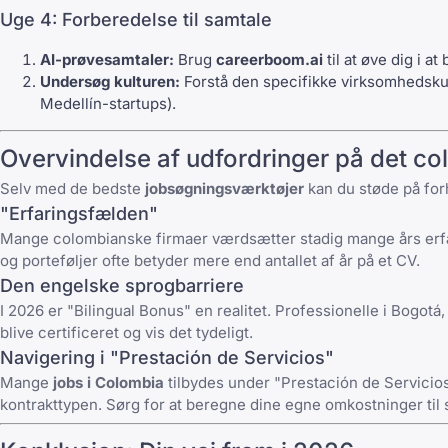
Uge 4: Forberedelse til samtale
AI-prøvesamtaler:
Brug
careerboom.ai
til at øve dig i a
Undersøg kulturen:
Forstå den specifikke virksomhedskult
Medellín-startups).
Overvindelse af udfordringer på det c
Selv med de bedste
jobsøgningsværktøjer
kan du støde på for
"Erfaringsfælden"
Mange colombianske firmaer værdsætter stadig mange års erfari
og porteføljer ofte betyder mere end antallet af år på et CV.
Den engelske sprogbarriere
I 2026 er "Bilingual Bonus" en realitet. Professionelle i Bogot
blive certificeret og vis det tydeligt.
Navigering i "Prestación de Servicios"
Mange
jobs i Colombia
tilbydes under "Prestación de Servicio
kontrakttypen. Sørg for at beregne dine egne omkostninger til s