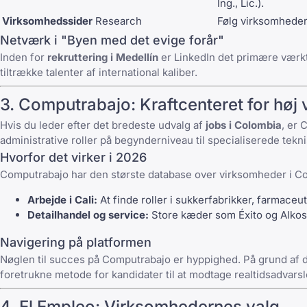
Ing., Lic.).
Virksomhedssider
Research
Følg virksomheder 
Netværk i "Byen med det evige forår"
Inden for
rekruttering i Medellín
er
LinkedIn
det primære værktø
tiltrække talenter af international kaliber.
3.
Computrabajo
: Kraftcenteret for hø
Hvis du leder efter det bredeste udvalg af
jobs i Colombia
, er
C
administrative roller på begynderniveau til specialiserede teknis
Hvorfor det virker i 2026
Computrabajo
har den største database over virksomheder i Colo
Arbejde i Cali:
At finde roller i sukkerfabrikker, farmace
Detailhandel og service:
Store kæder som Éxito og Alkos
Navigering på platformen
Nøglen til succes på
Computrabajo
er hyppighed. På grund af 
foretrukne metode for kandidater til at modtage realtidsadvarsl
4.
El Empleo
: Virksomhedernes valg