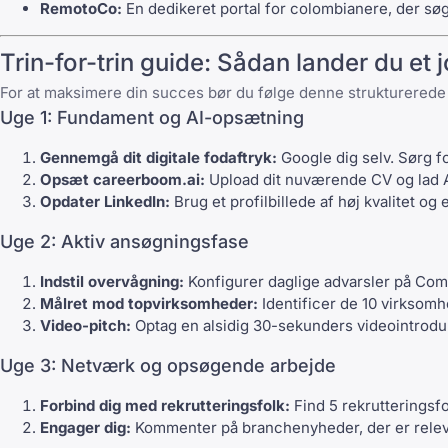
RemotoCo
:
En dedikeret portal for colombianere, der søg
Trin-for-trin guide: Sådan lander du et 
For at maksimere din succes bør du følge denne strukturerede t
Uge 1: Fundament og AI-opsætning
Gennemgå dit digitale fodaftryk:
Google dig selv. Sørg fo
Opsæt careerboom.ai:
Upload dit nuværende CV og lad AI
Opdater
LinkedIn
:
Brug et profilbillede af høj kvalitet og
Uge 2: Aktiv ansøgningsfase
Indstil overvågning:
Konfigurer daglige advarsler på
Com
Målret mod topvirksomheder:
Identificer de 10 virksomhe
Video-pitch:
Optag en alsidig 30-sekunders videointroduk
Uge 3: Netværk og opsøgende arbejde
Forbind dig med rekrutteringsfolk:
Find 5 rekrutteringsfo
Engager dig:
Kommenter på branchenyheder, der er releva