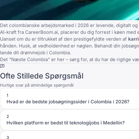
Det colombianske arbejdsmarked i 2026 er levende, digitalt og 
AI-kraft fra
CareerBoom.ai
, placerer du dig forrest i køen med
Uanset om du er tiltrukket af den prestigefyldte verden af
karr
hånden. Husk, at vedholdenhed er nøglen. Behandl din jobsøgni
lande dit drømmejob i Colombia.
Det "Næste Colombia" er her – sørg for, at du har de rigtige værk
Ofte Stillede Spørgsmål
Hurtige svar på almindelige spørgsmål
1
Hvad er de bedste jobsøgningssider i Colombia i 2026?
2
Hvilken platform er bedst til teknologijobs i Medellín?
3