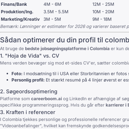
Finans/Bank
4M - 6M
12M - 25M
Produktion/Ing.
3.5M - 5.5M
10M - 20M
Marketing/Kreativ
3M - 5M
9M - 18M
Bemærk: Lønninger er estimater for 2026 og varierer baseret p
Sådan optimerer du din profil til colom
At bruge de
bedste jobsøgningsplatforme i Colombia
er kun de
1. "Hoja de Vida" vs. CV
Mens verden bevæger sig mod et-sides CV'er, sætter colombians
Foto:
I modsætning til i USA eller Storbritannien er fotos 
Personlig profil:
Et stærkt resumé på 4 linjer øverst er ess
2. Søgeordsoptimering
Platforme som
careerboom.ai
og
LinkedIn
er afhængige af søg
specifikke programmeringssprog. Hvis du går efter
karrierer i
3. Kraften i referencer
I Colombia tjekkes personlige og professionelle referencer grund
"Videoanbefalinger", hvilket kan fremskynde godkendelsespro