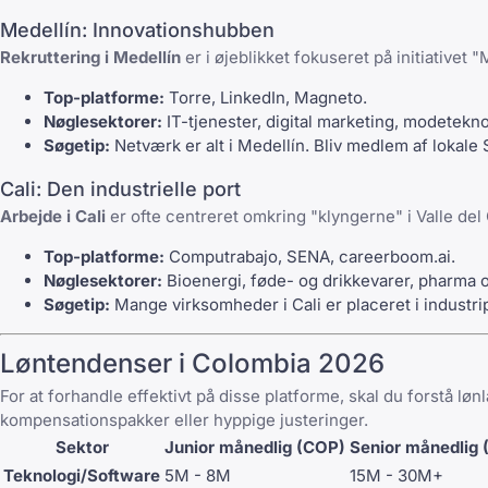
Medellín: Innovationshubben
Rekruttering i Medellín
er i øjeblikket fokuseret på initiativet 
Top-platforme:
Torre
,
LinkedIn
,
Magneto
.
Nøglesektorer:
IT-tjenester, digital marketing, modetekno
Søgetip:
Netværk er alt i Medellín. Bliv medlem af lokale
Cali: Den industrielle port
Arbejde i Cali
er ofte centreret omkring "klyngerne" i Valle del
Top-platforme:
Computrabajo
,
SENA
,
careerboom.ai
.
Nøglesektorer:
Bioenergi, føde- og drikkevarer, pharma o
Søgetip:
Mange virksomheder i Cali er placeret i industr
Løntendenser i Colombia 2026
For at forhandle effektivt på disse platforme, skal du forstå l
kompensationspakker eller hyppige justeringer.
Sektor
Junior månedlig (COP)
Senior månedlig
Teknologi/Software
5M - 8M
15M - 30M+