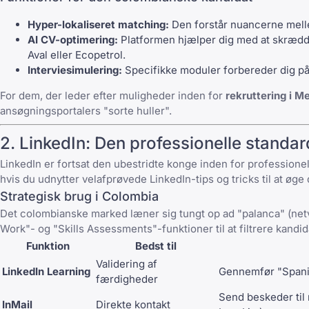
Hyper-lokaliseret matching:
Den forstår nuancerne mellem
AI CV-optimering:
Platformen hjælper dig med at skrædde
Aval eller Ecopetrol.
Interviesimulering:
Specifikke moduler forbereder dig p
For dem, der leder efter muligheder inden for
rekruttering i Me
ansøgningsportalers "sorte huller".
2.
LinkedIn
: Den professionelle standar
LinkedIn
er fortsat den ubestridte konge inden for profession
hvis du udnytter
velafprøvede LinkedIn-tips og tricks
til at øge
Strategisk brug i Colombia
Det colombianske marked læner sig tungt op ad "palanca" (ne
Work"- og "Skills Assessments"-funktioner til at filtrere kandida
Funktion
Bedst til
Validering af
LinkedIn Learning
Gennemfør "Spanish
færdigheder
Send beskeder til 
InMail
Direkte kontakt