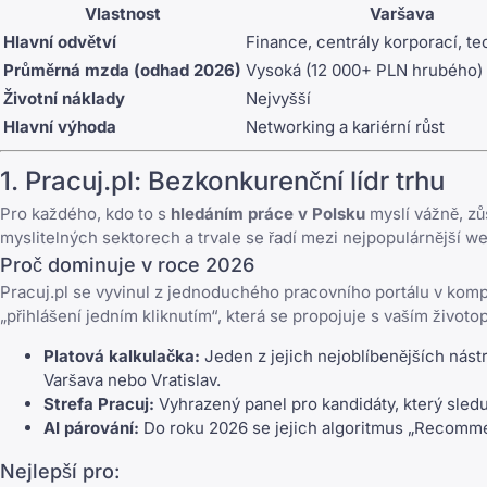
Vlastnost
Varšava
Hlavní odvětví
Finance, centrály korporací, t
Průměrná mzda (odhad 2026)
Vysoká (12 000+ PLN hrubého)
Životní náklady
Nejvyšší
Hlavní výhoda
Networking a kariérní růst
1.
Pracuj.pl
: Bezkonkurenční lídr trhu
Pro každého, kdo to s
hledáním práce v Polsku
myslí vážně, z
myslitelných sektorech a trvale se řadí mezi
nejpopulárnější we
Proč dominuje v roce 2026
Pracuj.pl
se vyvinul z jednoduchého pracovního portálu v kompl
„přihlášení jedním kliknutím“, která se propojuje s vaším živo
Platová kalkulačka:
Jeden z jejich nejoblíbenějších nást
Varšava nebo Vratislav.
Strefa Pracuj:
Vyhrazený panel pro kandidáty, který sledu
AI párování:
Do roku 2026 se jejich algoritmus „Recommen
Nejlepší pro: