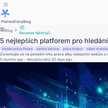
Přehled
Ceny
Blog
Blog
Recenze Nástrojů
5 nejlepších platforem pro hledá
hledání práce Polsko
kariéra Varšava
práce Krakov
nábor Vratisla
Zorientujte se na polském trhu práce díky nejlepším webům s 
5 months ago - Aktualizováno 20 days ago