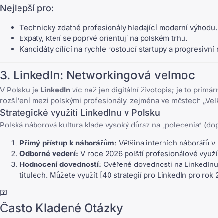
Nejlepší pro:
Technicky zdatné profesionály hledající moderní výhodu.
Expaty, kteří se poprvé orientují na polském trhu.
Kandidáty cílící na rychle rostoucí startupy a progresivn
3.
LinkedIn
: Networkingová velmoc
V Polsku je
LinkedIn
víc než jen digitální životopis; je to primá
rozšíření mezi polskými profesionály, zejména ve městech „Velk
Strategické využití LinkedInu v Polsku
Polská náborová kultura klade vysoký důraz na „polecenia“ (do
Přímý přístup k náborářům:
Většina interních náborářů v
Odborné vedení:
V roce 2026 polští profesionálové využí
Hodnocení dovedností:
Ověřené dovednosti na
LinkedInu
titulech. Můžete využít [40 strategií pro LinkedIn pro rok 
Často Kladené Otázky