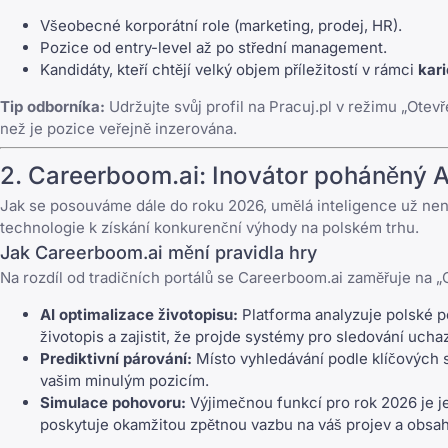
Všeobecné korporátní role (marketing, prodej, HR).
Pozice od entry-level až po střední management.
Kandidáty, kteří chtějí velký objem příležitostí v rámci
kar
Tip odborníka:
Udržujte svůj profil na
Pracuj.pl
v režimu „Otevře
než je pozice veřejně inzerována.
2.
Careerboom.ai
: Inovátor poháněný A
Jak se posouváme dále do roku 2026, umělá inteligence už nen
technologie k získání konkurenční výhody na polském trhu.
Jak
Careerboom.ai
mění pravidla hry
Na rozdíl od tradičních portálů se
Careerboom.ai
zaměřuje na „C
AI optimalizace životopisu:
Platforma analyzuje polské po
životopis a zajistit, že projde systémy pro sledování ucha
Prediktivní párování:
Místo vyhledávání podle klíčových 
vašim minulým pozicím.
Simulace pohovoru:
Výjimečnou funkcí pro rok 2026 je je
poskytuje okamžitou zpětnou vazbu na váš projev a obsah