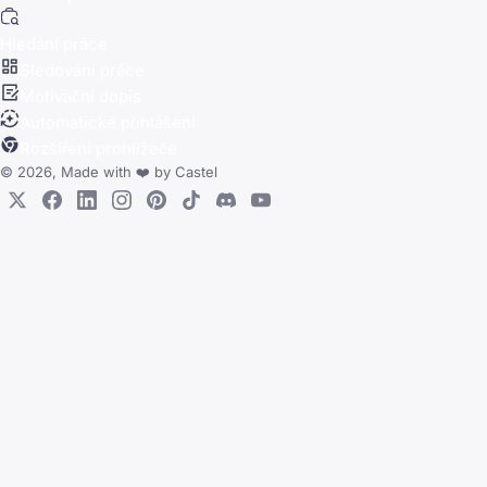
Hledání práce
Sledování práce
Motivační dopis
Automatické přihlášení
Rozšíření prohlížeče
© 2026, Made with
❤️
by
Castel