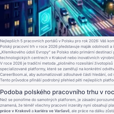
Nejlepších 5 pracovních portálů v Polsku pro rok 2026: Váš ko
Polský pracovní trh v roce 2026 představuje maják odolnosti a
„Křemíkového údolí Evropy“ se Polsko stalo primární destinací 
technologických centrech v Krakově nebo inovativních výrobních
V roce 2026 je tradiční metoda „plošného rozesílání životopisů
specializované platformy, které se zaměřují na konkrétní odvět
CareerBoom.ai
, aby automatizovali zdlouhavé části hledání, od 
Tento průvodce přináší podrobný přehled pěti nejlepších platfo
Podoba polského pracovního trhu v ro
Než se ponoříme do samotných platforem, je zásadní porozumě
znamená, že téměř všechny pracovní inzeráty nyní obsahují plat
práce v Krakově
a
kariéra ve Varšavě
, ale práce na dálku zůst