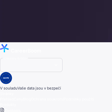
CareerBoom
Country (USD)
GDPR
V souladu
Vaše data jsou v bezpečí
Stránky
Přehled
Ceny
Blog
Ochrana soukromí
Podmínky použití
Produkty
Životopis