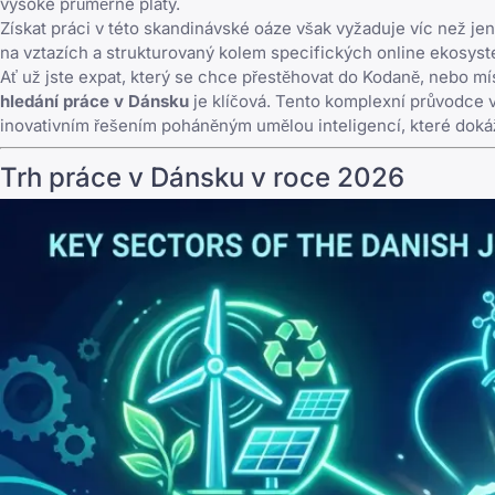
vysoké průměrné platy.
Získat práci v této skandinávské oáze však vyžaduje víc než jen
na vztazích a strukturovaný kolem specifických online ekosysté
Ať už jste expat, který se chce přestěhovat do Kodaně, nebo místn
hledání práce v Dánsku
je klíčová. Tento komplexní průvodce 
inovativním řešením poháněným umělou inteligencí, které doká
Trh práce v Dánsku v roce 2026