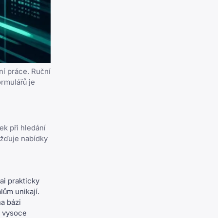
ní práce. Ruční
rmulářů je
ek při hledání
ažďuje nabídky
i prakticky
lům unikají.
a bázi
á vysoce