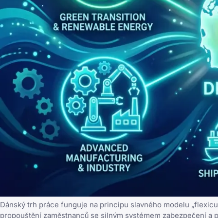
Dánský trh práce funguje na principu slavného modelu „flexicuri
propouštění zaměstnanců se silným systémem zabezpečení a po