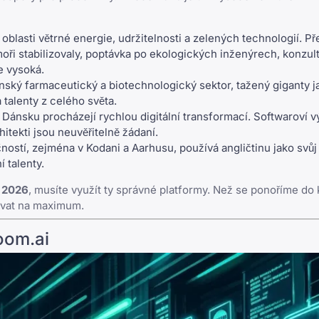
blasti větrné energie, udržitelnosti a zelených technologií. Př
moři stabilizovaly, poptávka po ekologických inženýrech, konzul
e vysoká.
ský farmaceutický a biotechnologický sektor, tažený giganty 
talenty z celého světa.
ánsku procházejí rychlou digitální transformací. Softwaroví vý
itekti jsou neuvěřitelně žádaní.
ostí, zejména v Kodani a Aarhusu, používá angličtinu jako svůj 
 talenty.
e 2026
, musíte využít ty správné platformy. Než se ponoříme do
tovat na maximum.
oom.ai