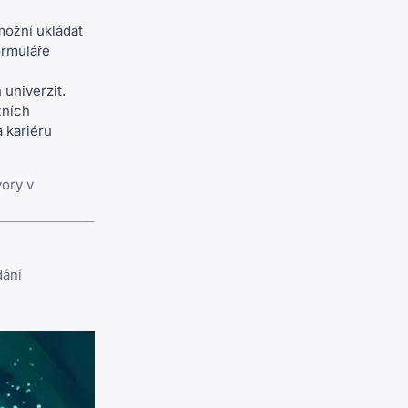
ožní ukládat
ormuláře
 univerzit.
žních
a kariéru
vory v
dání