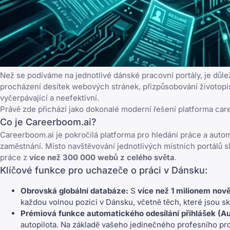
Než se podíváme na jednotlivé dánské pracovní portály, je důle
procházení desítek webových stránek, přizpůsobování životopi
vyčerpávající a neefektivní.
Právě zde přichází jako dokonalé moderní řešení platforma
car
Co je Careerboom.ai?
Careerboom.ai je pokročilá
platforma pro hledání práce a auto
zaměstnání. Místo navštěvování jednotlivých místních portálů 
práce z
více než 300 000 webů z celého světa
.
Klíčové funkce pro uchazeče o práci v Dánsku:
Obrovská globální databáze:
S
více než 1 milionem nov
každou volnou pozici v Dánsku, včetně těch, které jsou sk
Prémiová funkce automatického odesílání přihlášek (Au
autopilota. Na základě vašeho jedinečného profesního pro