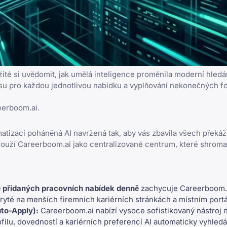
žité si uvědomit, jak umělá inteligence proměnila moderní hledá
su pro každou jednotlivou nabídku a vyplňování nekonečných fo
eerboom.ai
.
matizaci poháněná AI
navržená tak, aby vás zbavila všech překáž
slouží Careerboom.ai jako centralizované centrum, které shrom
ě přidaných pracovních nabídek denně
zachycuje Careerboom.a
ryté na menších firemních kariérních stránkách a místním portá
to-Apply):
Careerboom.ai nabízí vysoce sofistikovaný nástroj n
filu, dovedností a kariérních preferencí AI automaticky vyhled