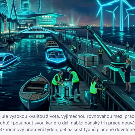
oslulé vysokou kvalitou života, výjimečnou rovnováhou mezi pra
í chtějí posunout svou kariéru dál, nabízí dánský trh práce neuvě
 37hodinový pracovní týden, pět až šest týdnů placené dovolené