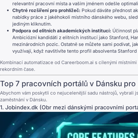
relevantní pracovní místa a vaším jménem odešle optimali
Chytré rozšíření pro prohlížeč:
Pokud dáváte přednost akt
nabídky práce z jakéhokoli místního dánského webu, sled
jediným kliknutím.
Podpora od elitních akademických institucí:
Účinnost pla
Ambiciózní kandidáti z elitních institucí jako Stanford, H
mezinárodních pozic. Ostatně se můžete sami podívat, jak 
využívají, když navštívíte tento
profil absolventa Stanfor
Kombinací automatizace od Careerboom.ai s cílenými místními p
rekordním čase.
Top 7 pracovních portálů v Dánsku pro
Abychom vám poskytli co nejucelenější sadu nástrojů, vybrali 
zaměstnání v Dánsku.
1. Jobindex.dk (Obr mezi dánskými pracovními port