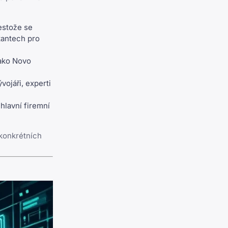
estože se
tantech pro
jako Novo
vojáři, experti
hlavní firemní
 konkrétních