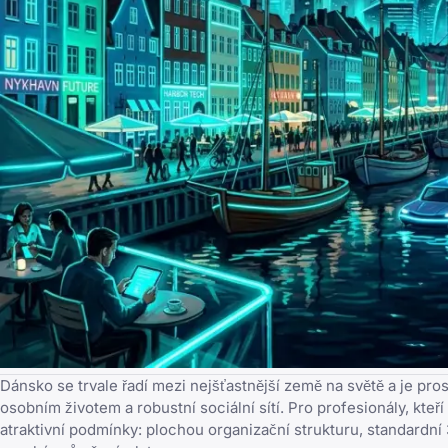
Dánsko se trvale řadí mezi nejšťastnější země na světě a je pr
osobním životem a robustní sociální sítí. Pro profesionály, kteř
atraktivní podmínky: plochou organizační strukturu, standardní