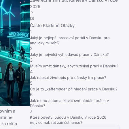
Závěrečné shrnutí: Kariéra v Dánsku v roce
2026
Často Kladené Otázky
1
Jaký je nejlepší pracovní portál v Dánsku pro
anglicky mluvící?
2
Jaký je největší vyhledávač práce v Dánsku?
3
Musím umět dánsky, abych získal práci v Dánsku?
4
Jak napsat životopis pro dánský trh práce?
5
Co je to „kaffemøde“ při hledání práce v Dánsku?
6
Jak mohu automatizovat své hledání práce v
Dánsku?
covním a
7
řitelně
Která odvětví budou v Dánsku v roce 2026
nejvíce nabírat zaměstnance?
 za rok a