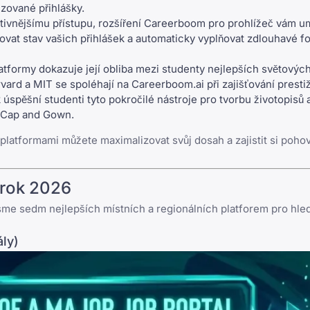
zované přihlášky.
ivnějšímu přístupu,
rozšíření Careerboom pro prohlížeč
vám um
ovat stav vašich přihlášek a automaticky vyplňovat zdlouhavé f
tformy dokazuje její obliba mezi studenty nejlepších světových
arvard a MIT se spoléhají na Careerboom.ai při zajišťování presti
úspěšní studenti tyto pokročilé nástroje pro tvorbu životopisů 
d Cap and Gown
.
latformami můžete maximalizovat svůj dosah a zajistit si poho
 rok 2026
jsme sedm nejlepších místních a regionálních platforem pro hle
ály)