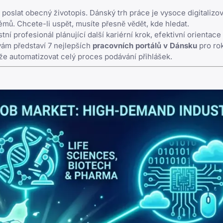
 poslat obecný životopis. Dánský trh práce je vysoce digitalizo
mů. Chcete-li uspět, musíte přesně vědět, kde hledat.
í profesionál plánující další kariérní krok, efektivní orientace 
vám představí 7 nejlepších
pracovních portálů v Dánsku
pro ro
že automatizovat celý proces podávání přihlášek.