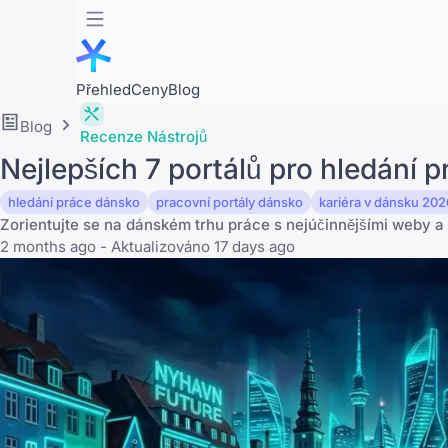
Přehled
Ceny
Blog
Blog
Recenze Nástrojů
Nejlepších 7 portálů pro hledání 
hledání práce dánsko
pracovní portály dánsko
kariéra v dánsku 202
Zorientujte se na dánském trhu práce s nejúčinnějšími weby a 
2 months ago - Aktualizováno 17 days ago