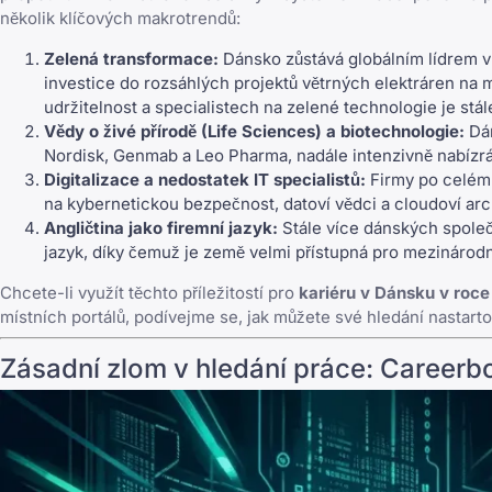
několik klíčových makrotrendů:
Zelená transformace:
Dánsko zůstává globálním lídrem v o
investice do rozsáhlých projektů větrných elektráren na 
udržitelnost a specialistech na zelené technologie je stál
Vědy o živé přírodě (Life Sciences) a biotechnologie:
Dán
Nordisk, Genmab a Leo Pharma, nadále intenzivně nabízrá 
Digitalizace a nedostatek IT specialistů:
Firmy po celém D
na kybernetickou bezpečnost, datoví vědci a cloudoví arch
Angličtina jako firemní jazyk:
Stále více dánských společn
jazyk, díky čemuž je země velmi přístupná pro mezinárodní
Chcete-li využít těchto příležitostí pro
kariéru v Dánsku v roc
místních portálů, podívejme se, jak můžete své hledání nastar
Zásadní zlom v hledání práce: Careerb