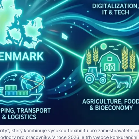
ty“, který kombinuje vysokou flexibilitu pro zaměstnavatele při
dpory pro pracovníky. V roce 2026 je trh vysoce konkurenční 