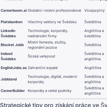
Careerboom.ai
Globální i místní profesionálové
Vícejazyčný
Platsbanken
Všechny sektory ve Švédsku
Švédština
LinkedIn
Technologie, korporáty,
Angličtina a
Švédsko
nadnárodní firmy
švédština
Místní řemesla, služby,
Blocket Jobb
Švédština
regionální pozice
Indeed
Švédština a
Široká veřejnost
Švédsko
angličtina
EnglishJobs.se
Zahraniční expaté
Angličtina
Technologie, digitál, moderní
Švédština a
Jobbland
korporáty
angličtina
Švédština a
CareerBuilder
Korporáty a velké podniky
angličtina
Strategické tipy pro získání práce ve 