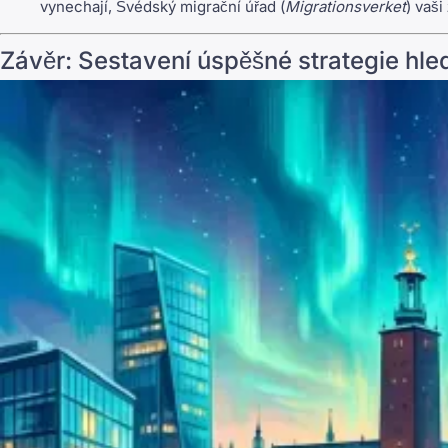
vynechají, Švédský migrační úřad (
Migrationsverket
) vaš
Závěr: Sestavení úspěšné strategie hl