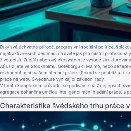
Díky své úchvatné přírodě, progresivní sociální politice, šp
nejatraktivnějších destinací na světě jak pro místní profesioná
životopisů. Zdejší náborový ekosystém je vysoce strukturovaný,
Ať už žijete ve Stockholmu, Göteborgu či Malmö, nebo se tepr
rozhodnutím při vašem hledání práce. (Pokud se poohlížíte i 
práce na webu Sweden.se
vynikající základní rady.
V tomto komplexním průvodci se podíváme na 7 nejlepších
švé
agregace poháněná umělou inteligencí mění hledání práce, a p
Charakteristika švédského trhu práce 