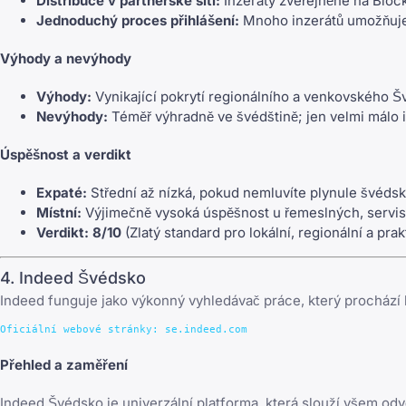
Distribuce v partnerské síti:
Inzeráty zveřejněné na Bloc
Jednoduchý proces přihlášení:
Mnoho inzerátů umožňuje 
Výhody a nevýhody
Výhody:
Vynikající pokrytí regionálního a venkovského Šv
Nevýhody:
Téměř výhradně ve švédštině; jen velmi málo i
Úspěšnost a verdikt
Expaté:
Střední až nízká, pokud nemluvíte plynule švédsky
Místní:
Výjimečně vysoká úspěšnost u řemeslných, servisn
Verdikt:
8/10
(Zlatý standard pro lokální, regionální a prak
4. Indeed Švédsko
Indeed funguje jako výkonný vyhledávač práce, který prochází k
Přehled a zaměření
Indeed Švédsko je univerzální platforma, která slouží všem odv