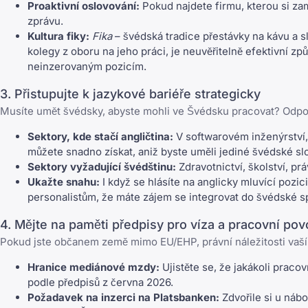
Proaktivní oslovování:
Pokud najdete firmu, kterou si zam
zprávu.
Kultura fiky:
Fika
– švédská tradice přestávky na kávu a s
kolegy z oboru na jeho práci, je neuvěřitelně efektivní způ
neinzerovaným pozicím.
3. Přistupujte k jazykové bariéře strategicky
Musíte umět švédsky, abyste mohli ve Švédsku pracovat? Odpo
Sektory, kde stačí angličtina:
V softwarovém inženýrství, 
můžete snadno získat, aniž byste uměli jediné švédské sl
Sektory vyžadující švédštinu:
Zdravotnictví, školství, pr
Ukažte snahu:
I když se hlásíte na anglicky mluvící pozic
personalistům, že máte zájem se integrovat do švédské s
4. Mějte na paměti předpisy pro víza a pracovní pov
Pokud jste občanem země mimo EU/EHP, právní náležitosti vaší
Hranice mediánové mzdy:
Ujistěte se, že jakákoli pracov
podle předpisů z června 2026.
Požadavek na inzerci na Platsbanken:
Zdvořile si u náb