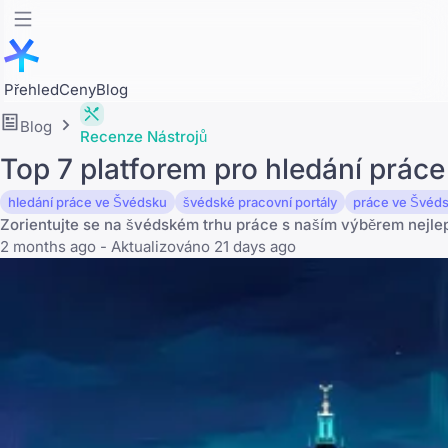
Přehled
Ceny
Blog
Blog
Recenze Nástrojů
Top 7 platforem pro hledání prác
hledání práce ve Švédsku
švédské pracovní portály
práce ve Švéd
Zorientujte se na švédském trhu práce s naším výběrem nejlepš
2 months ago - Aktualizováno 21 days ago