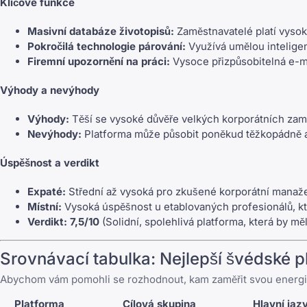
Klíčové funkce
Masivní databáze životopisů:
Zaměstnavatelé platí vysok
Pokročilá technologie párování:
Využívá umělou intelige
Firemní upozornění na práci:
Vysoce přizpůsobitelná e-ma
Výhody a nevýhody
Výhody:
Těší se vysoké důvěře velkých korporátních zamě
Nevýhody:
Platforma může působit poněkud těžkopádně a m
Úspěšnost a verdikt
Expaté:
Střední až vysoká pro zkušené korporátní manažery
Místní:
Vysoká úspěšnost u etablovaných profesionálů, kteř
Verdikt:
7,5/10
(Solidní, spolehlivá platforma, která by m
Srovnávací tabulka: Nejlepší švédské p
Abychom vám pomohli se rozhodnout, kam zaměřit svou energii,
Platforma
Cílová skupina
Hlavní jaz