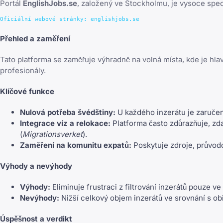
Portál
EnglishJobs.se
, založený ve Stockholmu, je vysoce spec
Přehled a zaměření
Tato platforma se zaměřuje výhradně na volná místa, kde je hl
profesionály.
Klíčové funkce
Nulová potřeba švédštiny:
U každého inzerátu je zaručen
Integrace víz a relokace:
Platforma často zdůrazňuje, zd
(
Migrationsverket
).
Zaměření na komunitu expatů:
Poskytuje zdroje, průvodc
Výhody a nevýhody
Výhody:
Eliminuje frustraci z filtrování inzerátů pouze v
Nevýhody:
Nižší celkový objem inzerátů ve srovnání s obř
Úspěšnost a verdikt