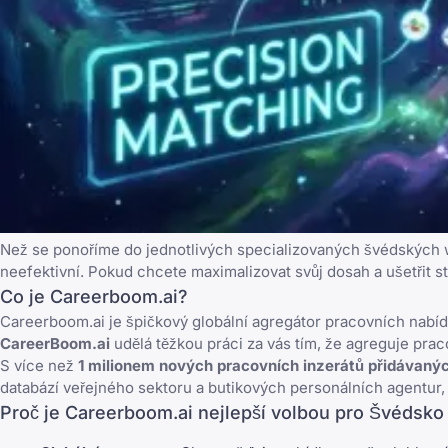
Než se ponoříme do jednotlivých specializovaných švédských we
neefektivní. Pokud chcete maximalizovat svůj dosah a ušetřit 
Co je Careerboom.ai?
Careerboom.ai je špičkový globální agregátor pracovních nabíd
CareerBoom.ai
udělá těžkou práci za vás tím, že agreguje pra
S více než
1 milionem nových pracovních inzerátů přidávaný
databází veřejného sektoru a butikových personálních agentur,
Proč je Careerboom.ai nejlepší volbou pro Švédsko