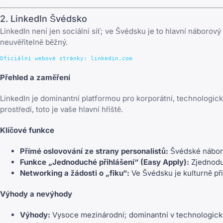
2. LinkedIn Švédsko
LinkedIn není jen sociální síť; ve Švédsku je to hlavní náborov
neuvěřitelně běžný.
Přehled a zaměření
LinkedIn je dominantní platformou pro korporátní, technologic
prostředí, toto je vaše hlavní hřiště.
Klíčové funkce
Přímé oslovování ze strany personalistů:
Švédské náborov
Funkce „Jednoduché přihlášení“ (Easy Apply):
Zjednoduš
Networking a žádosti o „fiku“:
Ve Švédsku je kulturně přij
Výhody a nevýhody
Výhody:
Vysoce mezinárodní; dominantní v technologické