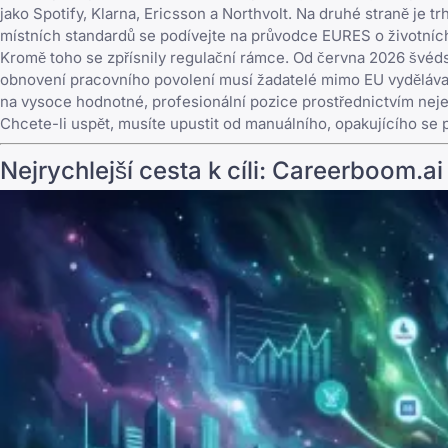
jako Spotify, Klarna, Ericsson a Northvolt. Na druhé straně je 
místních standardů se podívejte na
průvodce EURES o životníc
Kromě toho se zpřísnily regulační rámce. Od června 2026 švéds
obnovení pracovního povolení musí žadatelé mimo EU vyděláv
na vysoce hodnotné, profesionální pozice prostřednictvím nejef
Chcete-li uspět, musíte upustit od manuálního, opakujícího se p
Nejrychlejší cesta k cíli: Careerboom.ai