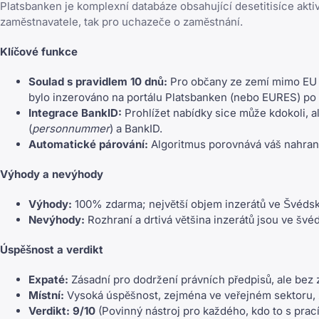
Platsbanken je komplexní databáze obsahující desetitisíce aktiv
zaměstnavatele, tak pro uchazeče o zaměstnání.
Klíčové funkce
Soulad s pravidlem 10 dnů:
Pro občany ze zemí mimo EU j
bylo inzerováno na portálu Platsbanken (nebo EURES) po
Integrace BankID:
Prohlížet nabídky sice může kdokoli, 
(
personnummer
) a BankID.
Automatické párování:
Algoritmus porovnává váš nahraný 
Výhody a nevýhody
Výhody:
100% zdarma; největší objem inzerátů ve Švédsk
Nevýhody:
Rozhraní a drtivá většina inzerátů jsou ve švé
Úspěšnost a verdikt
Expaté:
Zásadní pro dodržení právních předpisů, ale bez z
Místní:
Vysoká úspěšnost, zejména ve veřejném sektoru, z
Verdikt:
9/10
(Povinný nástroj pro každého, kdo to s prac