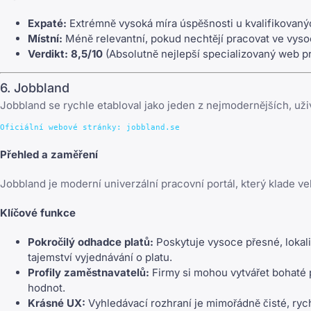
Expaté:
Extrémně vysoká míra úspěšnosti u kvalifikovan
Místní:
Méně relevantní, pokud nechtějí pracovat ve vyso
Verdikt:
8,5/10
(Absolutně nejlepší specializovaný web pro
6. Jobbland
Jobbland se rychle etabloval jako jeden z nejmodernějších, uživ
Přehled a zaměření
Jobbland je moderní univerzální pracovní portál, který klade v
Klíčové funkce
Pokročilý odhadce platů:
Poskytuje vysoce přesné, loka
tajemství vyjednávání o platu.
Profily zaměstnavatelů:
Firmy si mohou vytvářet bohaté 
hodnot.
Krásné UX:
Vyhledávací rozhraní je mimořádně čisté, rych