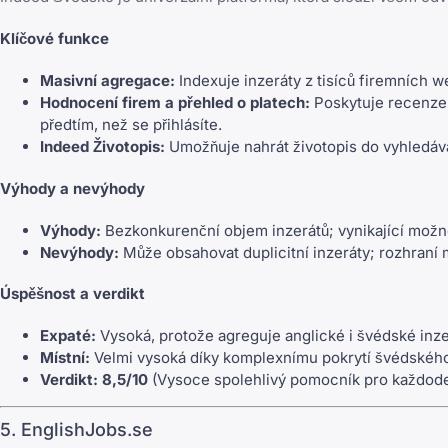
Klíčové funkce
Masivní agregace:
Indexuje inzeráty z tisíců firemních 
Hodnocení firem a přehled o platech:
Poskytuje recenze 
předtím, než se přihlásíte.
Indeed Životopis:
Umožňuje nahrát životopis do vyhledáva
Výhody a nevýhody
Výhody:
Bezkonkurenční objem inzerátů; vynikající možno
Nevýhody:
Může obsahovat duplicitní inzeráty; rozhraní
Úspěšnost a verdikt
Expaté:
Vysoká, protože agreguje anglické i švédské inz
Místní:
Velmi vysoká díky komplexnímu pokrytí švédského
Verdikt:
8,5/10
(Vysoce spolehlivý pomocník pro každoden
5. EnglishJobs.se