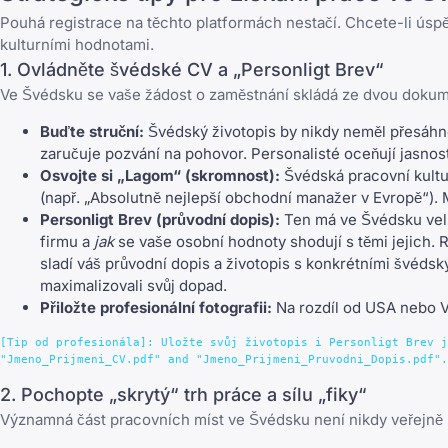
Pouhá registrace na těchto platformách nestačí. Chcete-li úspě
kulturními hodnotami.
1. Ovládněte švédské CV a „Personligt Brev“
Ve Švédsku se vaše žádost o zaměstnání skládá ze dvou dokume
Buďte struční:
Švédský životopis by nikdy neměl přesáhno
zaručuje pozvání na pohovor. Personalisté oceňují jasnost
Osvojte si „Lagom“ (skromnost):
Švédská pracovní kultu
(např. „Absolutně nejlepší obchodní manažer v Evropě“).
Personligt Brev (průvodní dopis):
Ten má ve Švédsku velko
firmu a
jak
se vaše osobní hodnoty shodují s těmi jejich.
sladí váš průvodní dopis a životopis s konkrétními švéds
maximalizovali svůj dopad.
Přiložte profesionální fotografii:
Na rozdíl od USA nebo Vel
[Tip od profesionála]: Uložte svůj životopis i Personligt Brev j
2. Pochopte „skrytý“ trh práce a sílu „fiky“
Významná část pracovních míst ve Švédsku není nikdy veřejně 