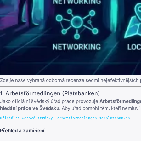
Zde je naše vybraná odborná recenze sedmi nejefektivnějších
1. Arbetsförmedlingen (Platsbanken)
Jako oficiální švédský úřad práce provozuje
Arbetsförmedling
hledání práce ve Švédsku
. Aby úřad pomohl těm, kteří nemluv
Přehled a zaměření