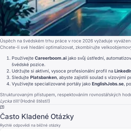
Úspěch na švédském trhu práce v roce 2026 vyžaduje vyváženou
Chcete-li své hledání optimalizovat, zkombírujte velkoobjemo
Používejte
Careerboom.ai
jako svůj ústřední, automatizov
švédské pozice.
Udržujte si aktivní, vysoce profesionální profil na
LinkedI
Sledujte
Platsbanken
, abyste zajistili soulad s vízovými
Využívejte specializované portály jako
EnglishJobs.se
, p
Strukturovaným přístupem, respektováním rovnostářských hodno
Lycka till!
(Hodně štěstí!)
Často Kladené Otázky
Rychlé odpovědi na běžné otázky