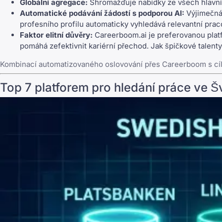
Globální agregace:
Shromažďuje nabídky ze všech hlavníc
Automatické podávání žádostí s podporou AI:
Výjimečná
profesního profilu automaticky vyhledává relevantní praco
Faktor elitní důvěry:
Careerboom.ai je preferovanou platf
pomáhá zefektivnit kariérní přechod. Jak špičkové talenty
Kombinací automatizovaného oslovování přes Careerboom s cíle
Top 7 platforem pro hledání práce ve 