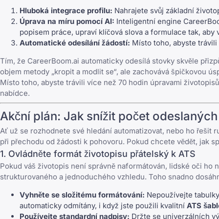
Hluboká integrace profilu:
Nahrajete svůj základní životo
Úprava na míru pomocí AI:
Inteligentní engine CareerBoo
popisem práce, upraví klíčová slova a formulace tak, aby 
Automatické odesílání žádostí:
Místo toho, abyste trávi
Tím, že CareerBoom.ai automaticky odesílá stovky skvěle přizp
objem metody „kropit a modlit se“, ale zachovává špičkovou ús
Místo toho, abyste trávili více než 70 hodin úpravami životopis
nabídce.
Akční plán: Jak snížit počet odeslaných
Ať už se rozhodnete své hledání automatizovat, nebo ho řešit
při přechodu od žádosti k pohovoru. Pokud chcete vědět,
jak s
1. Ovládněte formát životopisu přátelský k ATS
Pokud váš životopis není správně naformátován, lidské oči ho 
strukturovaného a jednoduchého vzhledu. Toho snadno dosáhn
Vyhněte se složitému formátování:
Nepoužívejte tabulky,
automaticky odmítány, i když jste použili kvalitní
ATS šabl
Používejte standardní nadpisy:
Držte se univerzálních vý