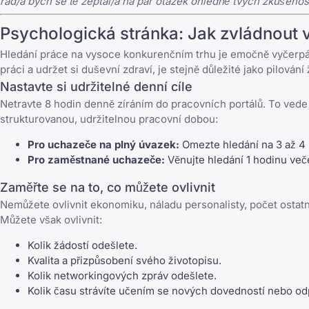
rád/a bych se tě zeptal/a na pár otázek ohledně tvých zkušenost
Psychologická stránka: Jak zvládnout v
Hledání práce na vysoce konkurenčním trhu je emočně vyčerpáv
práci
a udržet si duševní zdraví, je stejně důležité jako pilování 
Nastavte si udržitelné denní cíle
Netravte 8 hodin denně zíráním do pracovních portálů. To vede k
strukturovanou, udržitelnou pracovní dobou:
Pro uchazeče na plný úvazek:
Omezte hledání na 3 až 4 h
Pro zaměstnané uchazeče:
Věnujte hledání 1 hodinu več
Zaměřte se na to, co můžete ovlivnit
Nemůžete ovlivnit ekonomiku, náladu personalisty, počet ostatn
Můžete však ovlivnit:
Kolik žádostí odešlete.
Kvalita a přizpůsobení svého životopisu.
Kolik networkingových zpráv odešlete.
Kolik času strávíte učením se nových dovedností nebo o