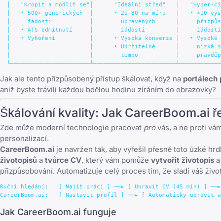
  │   "Kropit a modlit se"│      "Ideální střed"   │   "Hyper-cí
  │   • 500+ generických  │      • 21-80 na míru   │   • <10 vys
  │     žádostí           │        upravených      │     přizpůs
  │   • ATS odmítnutí     │        žádostí         │     žádostí
  │   • Vyhoření          │      • Vysoká konverze │   • Vysoké 
  │                       │      • Udržitelné      │     nízká s
  │                       │        tempo           │     pravděp
Jak ale tento přizpůsobený přístup škálovat, když na
portálech 
aniž byste trávili každou bdělou hodinu zíráním do obrazovky?
Škálování kvality: Jak CareerBoom.ai ř
Zde může moderní technologie pracovat
pro
vás, a ne proti vá
personalizací.
CareerBoom.ai
je navržen tak, aby vyřešil přesně toto úzké hrd
životopisů
a
tvůrce CV
, který vám pomůže
vytvořit životopis
přizpůsobování. Automatizuje celý proces tím, že sladí váš živ
Ruční hledání:   [ Najít práci ] ──► [ Upravit CV (45 min) ] ──►
Jak CareerBoom.ai funguje