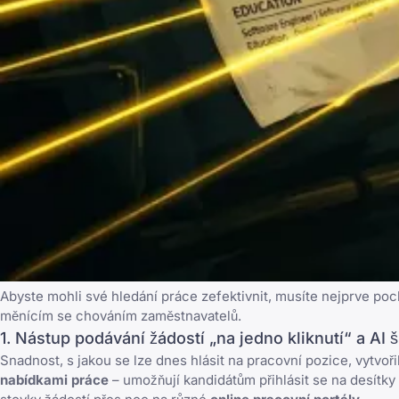
Abyste mohli své hledání práce zefektivnit, musíte nejprve poc
měnícím se chováním zaměstnavatelů.
1. Nástup podávání žádostí „na jedno kliknutí“ a AI
Snadnost, s jakou se lze dnes hlásit na pracovní pozice, vytvo
nabídkami práce
– umožňují kandidátům přihlásit se na desítk