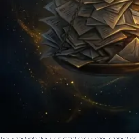
Tváří v tvář těmto skličujícím statistikám uchazeči o zaměstnání