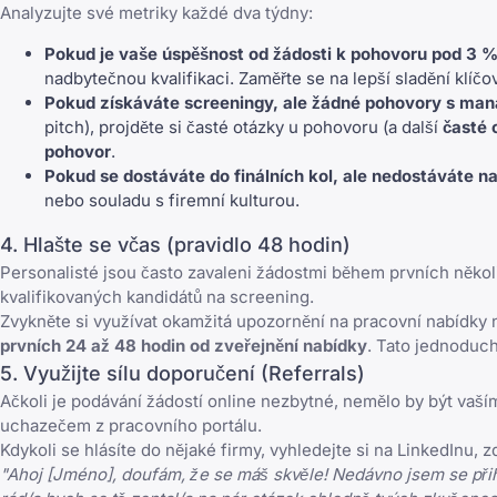
Analyzujte své metriky každé dva týdny:
Pokud je vaše úspěšnost od žádosti k pohovoru pod 3 %
nadbytečnou kvalifikaci. Zaměřte se na lepší sladění klíčo
Pokud získáváte screeningy, ale žádné pohovory s man
pitch), projděte si
časté otázky u pohovoru
(a další
časté 
pohovor
.
Pokud se dostáváte do finálních kol, ale nedostáváte n
nebo souladu s firemní kulturou.
4. Hlašte se včas (pravidlo 48 hodin)
Personalisté jsou často zavaleni žádostmi během prvních několik
kvalifikovaných kandidátů na screening.
Zvykněte si využívat okamžitá upozornění na pracovní nabídk
prvních 24 až 48 hodin od zveřejnění nabídky
. Tato jednoduc
5. Využijte sílu doporučení (Referrals)
Ačkoli je podávání žádostí online nezbytné, nemělo by být vaš
uchazečem z pracovního portálu.
Kdykoli se hlásíte do nějaké firmy, vyhledejte si na LinkedInu,
"Ahoj [Jméno], doufám, že se máš skvěle! Nedávno jsem se přihlá