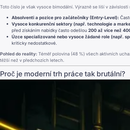
Toto číslo je však vysoce bimodální. Výrazně se liší v závislos
Absolventi a pozice pro začátečníky (Entry-Level):
Často
Vysoce konkurenční sektory (např. technologie a marke
před získáním nabídky často odešlou
200 až více než 40
Úzce specializované nebo vysoce žádané role (např. sp
kriticky nedostatkové.
Pohled do reality:
Téměř polovina (48 %) všech aktivních uchaze
těžší než v předchozích letech.
Proč je moderní trh práce tak brutální?