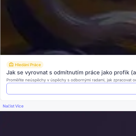
Hledání Práce
Jak se vyrovnat s odmítnutím práce jako profík (a v
Proměňte neúspěchy v úspěchy s odbornými radami, jak zpracovat odmí
Načíst Více