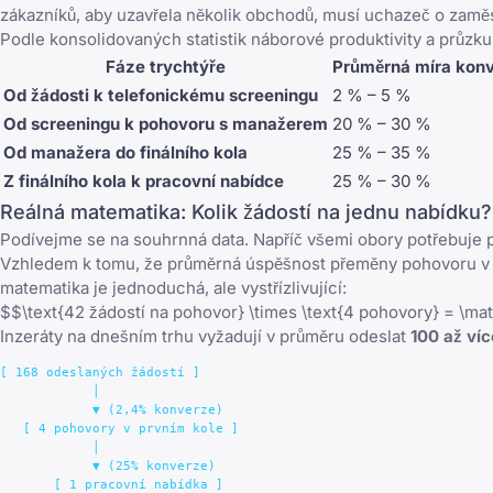
zákazníků, aby uzavřela několik obchodů, musí uchazeč o zaměst
Podle konsolidovaných statistik náborové produktivity a průz
Fáze trychtýře
Průměrná míra kon
Od žádosti k telefonickému screeningu
2 % – 5 %
Od screeningu k pohovoru s manažerem
20 % – 30 %
Od manažera do finálního kola
25 % – 35 %
Z finálního kola k pracovní nabídce
25 % – 30 %
Reálná matematika: Kolik žádostí na jednu nabídku?
Podívejme se na souhrnná data. Napříč všemi obory potřebuje 
Vzhledem k tomu, že průměrná úspěšnost přeměny pohovoru v n
matematika je jednoduchá, ale vystřízlivující:
$$\text{42 žádostí na pohovor} \times \text{4 pohovory} = \mat
Inzeráty na dnešním trhu vyžadují v průměru odeslat
100 až ví
[ 168 odeslaných žádostí ]

            │

            ▼ (2,4% konverze)

   [ 4 pohovory v prvním kole ]

            │

            ▼ (25% konverze)
