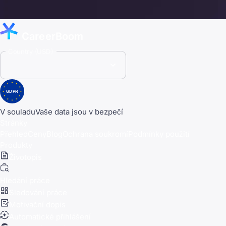
CareerBoom
Country (USD)
GDPR
V souladu
Vaše data jsou v bezpečí
Stránky
Přehled
Ceny
Blog
Ochrana soukromí
Podmínky použití
Produkty
Životopis
Hledání práce
Sledování práce
Motivační dopis
Automatické přihlášení