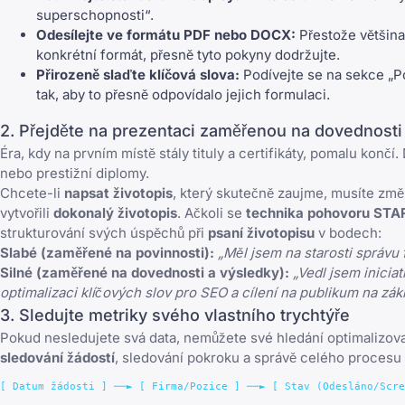
superschopnosti“.
Odesílejte ve formátu PDF nebo DOCX:
Přestože většina
konkrétní formát, přesně tyto pokyny dodržujte.
Přirozeně slaďte klíčová slova:
Podívejte se na sekce „Po
tak, aby to přesně odpovídalo jejich formulaci.
2. Přejděte na prezentaci zaměřenou na dovednosti
Éra, kdy na prvním místě stály tituly a certifikáty, pomalu končí
nebo prestižní diplomy.
Chcete-li
napsat životopis
, který skutečně zaujme, musíte změ
vytvořili
dokonalý životopis
. Ačkoli se
technika pohovoru STA
strukturování svých úspěchů při
psaní životopisu
v bodech:
Slabé (zaměřené na povinnosti):
„Měl jsem na starosti správu f
Silné (zaměřené na dovednosti a výsledky):
„Vedl jsem inicia
optimalizaci klíčových slov pro SEO a cílení na publikum na zákl
3. Sledujte metriky svého vlastního trychtýře
Pokud nesledujete svá data, nemůžete své hledání optimalizov
sledování žádostí
, sledování pokroku a správě celého procesu