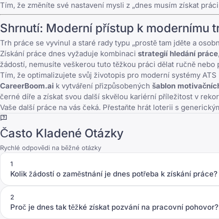
Tím, že změníte své nastavení mysli z „dnes musím získat práci“
Shrnutí: Moderní přístup k modernímu t
Trh práce se vyvinul a staré rady typu „prostě tam jděte a osob
Získání práce dnes vyžaduje kombinaci
strategií hledání práce
žádostí, nemusíte veškerou tuto těžkou práci dělat ručně nebo 
Tím, že optimalizujete svůj životopis pro moderní systémy AT
CareerBoom.ai
k vytváření přizpůsobených
šablon motivačníc
černé díře a získat svou další skvělou kariérní příležitost v rek
Vaše další práce na vás čeká. Přestaňte hrát loterii s generic
Často Kladené Otázky
Rychlé odpovědi na běžné otázky
1
Kolik žádostí o zaměstnání je dnes potřeba k získání práce?
2
Proč je dnes tak těžké získat pozvání na pracovní pohovor?