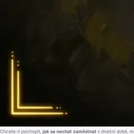
Chcete-li pochopit,
jak se nechat zaměstnat
v dnešní době, mu