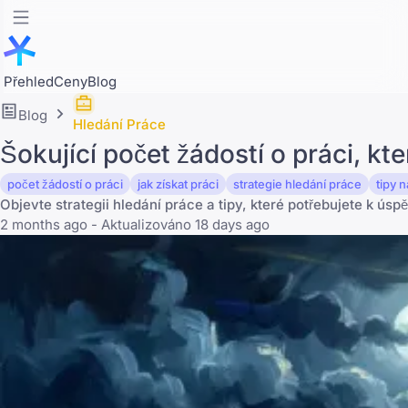
Přehled
Ceny
Blog
Blog
Hledání Práce
Šokující počet žádostí o práci, kt
počet žádostí o práci
jak získat práci
strategie hledání práce
tipy n
Objevte strategii hledání práce a tipy, které potřebujete k ús
2 months ago - Aktualizováno 18 days ago