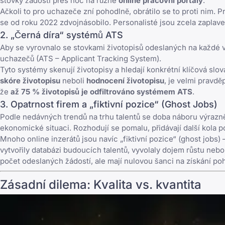
stovky žádostí přes noc na různé
online pracovní portály
.
Ačkoli to pro uchazeče zní pohodlně, obrátilo se to proti nim. P
se od roku 2022 zdvojnásobilo. Personalisté jsou zcela zaplaven
2. „Černá díra“ systémů ATS
Aby se vyrovnalo se stovkami životopisů odeslaných na každé v
uchazečů (ATS – Applicant Tracking System).
Tyto systémy skenují životopisy a hledají konkrétní klíčová sl
skóre životopisu
neboli
hodnocení životopisu
, je velmi pravd
že
až 75 % životopisů je odfiltrováno systémem ATS
.
3. Opatrnost firem a „fiktivní pozice“ (Ghost Jobs)
Podle nedávných trendů na trhu talentů se doba náboru výrazn
ekonomické situaci. Rozhodují se pomalu, přidávají další kola 
Mnoho online inzerátů jsou navíc „fiktivní pozice“ (ghost jobs) –
vytvořily databázi budoucích talentů, vyvolaly dojem růstu nebo
počet odeslaných žádostí, ale mají nulovou šanci na získání po
Zásadní dilema: Kvalita vs. kvantita