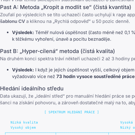
Past A: Metoda „Kropit a modlit se“ (čistá kvantita)
Zoufalí po výsledcích se tito uchazeči často uchylují k rage appl
šablonu CV
a kliknou na „Rychlá odpověď“ u 50 pozic denně.
Výsledek:
Téměř nulová úspěšnost (často méně než 0,1 %
k těžkému vyhoření, únavě a pocitu beznaděje.
Past B: „Hyper-cílená“ metoda (čistá kvalita)
Na druhém konci spektra tráví někteří uchazeči 2 až 3 hodiny 
Výsledek:
I když je jejich úspěšnost vyšší, celkový objem
vyžadovalo více než
73 hodin vysoce soustředěné práce
Hledání ideálního středu
Data ukazují, že „ideální střed“ pro manuální hledání práce se
šanci na získání pohovoru, a zároveň dostatečně malý na to, aby
                     [ SPEKTRUM HLEDÁNÍ PRÁCE ]

     Nízká kvalita                                       Vysoká 
     Vysoký objem                                        Nízký o
  ┌───────────────────────┬────────────────────────┬────────────