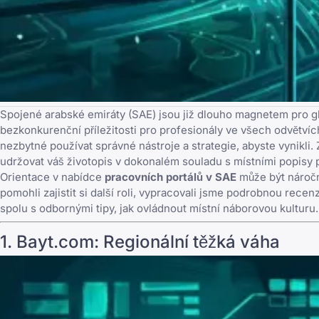
Spojené arabské emiráty (SAE) jsou již dlouho magnetem pro gl
bezkonkurenční příležitosti pro profesionály ve všech odvětvích
nezbytné používat správné nástroje a strategie, abyste vynikli. 
udržovat váš životopis v dokonalém souladu s místními popisy 
Orientace v nabídce
pracovních portálů v SAE
může být náročn
pomohli zajistit si další roli, vypracovali jsme podrobnou rece
spolu s odbornými tipy, jak ovládnout místní náborovou kulturu.
1.
Bayt.com
: Regionální těžká váha