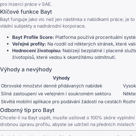
pro inzerci práce v SAE
.
Klíčové funkce Bayt
Bayt funguje jako víc než jen nástěnka s nabídkami práce; je t
vládní subjekty a nadnárodní korporace.
Bayt Profile Score:
Platforma používá procentuální systém
Veřejné profily:
Na rozdíl od některých stránek, které va
Hodnocení životopisu:
Nabízejí bezplatné i placené slu
životopisů
, které vedou k okamžitému odmítnutí.
Výhody a nevýhody
Výhody
Obrovské množství denně přidávaných nabídek
Vysok
Silné zastoupení ve veřejném i soukromém sektoru
Někte
Skvělá mobilní aplikace pro podávání žádostí na cestách
Rozhr
Odborný tip pro Bayt
Chcete-li na Bayt uspět, musíte usilovat o 100% skóre vyplnění p
drobnou úpravu profilu, abyste se udrželi na předních místech