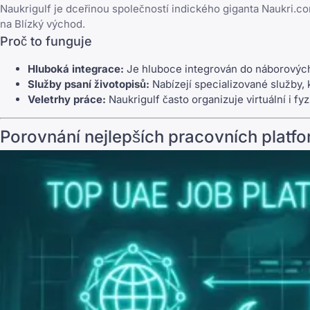
Naukrigulf
je dceřinou společností indického giganta Naukri.co
na Blízký východ.
Proč to funguje
Hluboká integrace:
Je hluboce integrován do náborových
Služby psaní životopisů:
Nabízejí specializované služby, 
Veletrhy práce:
Naukrigulf často organizuje virtuální i f
Porovnání nejlepších pracovních platf