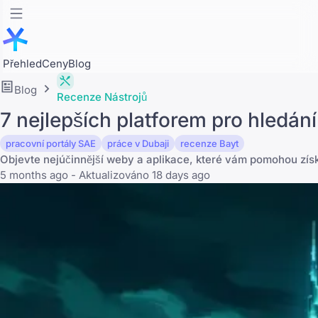
Přehled
Ceny
Blog
Blog
Recenze Nástrojů
7 nejlepších platforem pro hledán
pracovní portály SAE
práce v Dubaji
recenze Bayt
Objevte nejúčinnější weby a aplikace, které vám pomohou získ
5 months ago - Aktualizováno 18 days ago