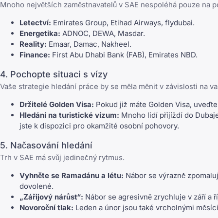
Mnoho největších zaměstnavatelů v SAE nespoléhá pouze na portál
Letectví:
Emirates Group, Etihad Airways, flydubai.
Energetika:
ADNOC, DEWA, Masdar.
Reality:
Emaar, Damac, Nakheel.
Finance:
First Abu Dhabi Bank (FAB), Emirates NBD.
4. Pochopte situaci s vízy
Vaše strategie hledání práce by se měla měnit v závislosti na 
Držitelé Golden Visa:
Pokud již máte Golden Visa, uveďte 
Hledání na turistické vízum:
Mnoho lidí přijíždí do Dubaje
jste k dispozici pro okamžité osobní pohovory.
5. Načasování hledání
Trh v SAE má svůj jedinečný rytmus.
Vyhněte se Ramadánu a létu:
Nábor se výrazně zpomaluj
dovolené.
„Zářijový nárůst“:
Nábor se agresivně zrychluje v září a ří
Novoroční tlak:
Leden a únor jsou také vrcholnými měsíci 