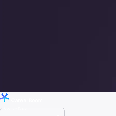
CareerBoom
Country (CZK)