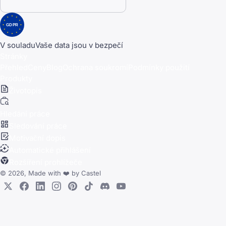
GDPR
V souladu
Vaše data jsou v bezpečí
Stránky
Přehled
Ceny
Blog
Ochrana soukromí
Podmínky použití
Produkty
Životopis
Hledání práce
Sledování práce
Motivační dopis
Automatické přihlášení
Rozšíření prohlížeče
© 2026, Made with
❤️
by
Castel