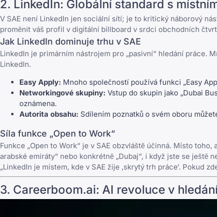
2.
LinkedIn
: Globální standard s místn
V SAE není
LinkedIn
jen sociální sítí; je to kritický náborový 
proměnit váš profil v digitální billboard v srdci obchodních čtvr
Jak LinkedIn dominuje trhu v SAE
LinkedIn je primárním nástrojem pro „pasivní“ hledání práce.
LinkedIn.
Easy Apply:
Mnoho společností používá funkci „Easy Appl
Networkingové skupiny:
Vstup do skupin jako „Dubai Bus
oznámena.
Autorita obsahu:
Sdílením poznatků o svém oboru můžete
Síla funkce „Open to Work“
Funkce „Open to Work“ je v SAE obzvláště účinná. Místo toho, aby
arabské emiráty“ nebo konkrétně „Dubaj“, i když jste se ještě ne
„LinkedIn je místem, kde v SAE žije ‚skrytý trh práce‘. Pokud zd
3. Careerboom.ai: AI revoluce v hledán