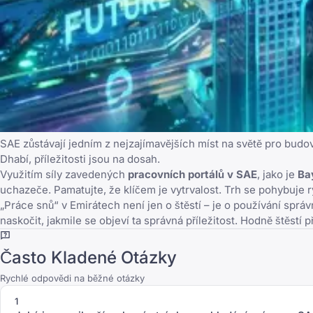
SAE zůstávají jedním z nejzajímavějších míst na světě pro budov
Dhabí, příležitosti jsou na dosah.
Využitím síly zavedených
pracovních portálů v SAE
, jako je
Ba
uchazeče. Pamatujte, že klíčem je vytrvalost. Trh se pohybuje 
„Práce snů“ v Emirátech není jen o štěstí – je o používání sprá
naskočit, jakmile se objeví ta správná příležitost. Hodně štěstí př
Často Kladené Otázky
Rychlé odpovědi na běžné otázky
1