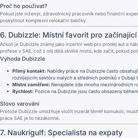
Proč ho používat?
Pokud jste inženýr, zdravotnický pracovník nebo finanční exper
poskytnout komplexní relokační balíčky.
6.
Dubizzle
: Místní favorit pro začínaj
Ačkoli je
Dubizzle
známý jako inzertní web pro prodej aut a náby
profese v SAE, což z něj dělá skvělé místo, kde začít, pokud po
Výhoda Dubizzle
Přímý kontakt:
Nabídky práce na Dubizzle často obsahují
rozvíjejícím sektoru malých a středních podniků v Dubaji 
Místní zaměření:
Nenajdete zde mnoho mezinárodních rolí
Rychlost:
Pozice na Dubizzle jsou často obsazeny během ně
Slovo varování
Protože Dubizzle umožňuje vložit inzerát téměř komukoli, musít
práce SAE je to nezákonné.
7.
Naukrigulf
: Specialista na expaty