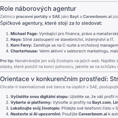
Role náborových agentur
Zatímco
pracovní portály v SAE
jako
Bayt
a
Careerboom.ai
jso
Špičkové agentury, které stojí za to sledovat:
Michael Page
:
Vynikající pro finance, právo a manažersk
Hays
:
Silné zastoupení ve stavebnictví, inženýrství a IT.
Korn Ferry
:
Zaměřuje se na C-suite a vrcholový managem
Charterhouse
:
Velmi aktivní v sektorech marketingu, mal
Pro tip:
Nenahrávejte jen svůj životopis na jejich web. Najděte
otázky, které položit na konci pohovoru
, jakmile se na schůzku
Orientace v konkurenčním prostředí: St
Chcete-li maximalizovat své šance na úspěch v SAE, postupujt
Vyčistěte svou digitální stopu:
Ujistěte se, že váš profil
Vyberte si platformy:
Vytvořte si profily na
Bayt.com
,
Li
Lokalizujte svůj životopis:
Přidejte své telefonní číslo v S
Nastavte si AI upozornění:
Použijte
Careerboom.ai
k aut