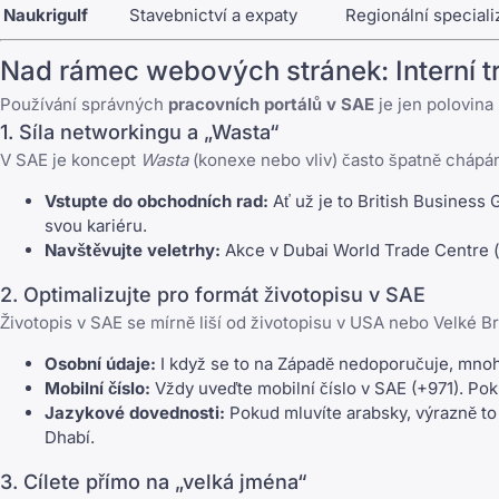
Naukrigulf
Stavebnictví a expaty
Regionální special
Nad rámec webových stránek: Interní tr
Používání správných
pracovních portálů v SAE
je jen polovina
1. Síla networkingu a „Wasta“
V SAE je koncept
Wasta
(konexe nebo vliv) často špatně chápán
Vstupte do obchodních rad:
Ať už je to British Business
svou kariéru.
Navštěvujte veletrhy:
Akce v Dubai World Trade Centre (j
2. Optimalizujte pro formát životopisu v SAE
Životopis v SAE se mírně liší od životopisu v USA nebo Velké Bri
Osobní údaje:
I když se to na Západě nedoporučuje, mnoho 
Mobilní číslo:
Vždy uveďte mobilní číslo v SAE (+971). Pokud
Jazykové dovednosti:
Pokud mluvíte arabsky, výrazně to 
Dhabí.
3. Cílete přímo na „velká jména“