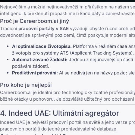
Nejnovějším a možná nejinovativnějším přírůstkem na našem 
inteligenci k překlenutí propasti mezi kandidáty a zaměstnavatel
Proč je Careerboom.ai jiný
Tradiční
pracovní portály v SAE
vyžadují, abyste ručně prohledá
dovedností se správnými pozicemi, čímž poskytuje moderní alt
AI optimalizace životopisu:
Platforma v reálném čase anal
životopis pro systémy ATS (Applicant Tracking Systems), k
Automatizované žádosti:
Jednou z nejúnavnějších částí h
podávání žádostí.
Prediktivní párování:
AI se nedívá jen na názvy pozic; sle
Pro koho je nejlepší
Careerboom.ai je ideální pro technologicky zdatné profesionály,
běžné otázky u pohovoru
. Je obzvláště užitečný pro obcházení 
4.
Indeed UAE
: Ultimátní agregátor
Indeed UAE
je největší pracovní portál na světě a jeho verze p
pracovních portálů do jedné prohledávatelné databáze.