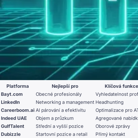
Platforma
Nejlepší pro
Klíčová funkc
Bayt.com
Obecné profesionály
Vyhledatelnost prof
LinkedIn
Networking a management
Headhunting
Careerboom.ai
AI párování a efektivitu
Optimalizace pro A
Indeed UAE
Objem a průzkum
Agregované nabídk
GulfTalent
Střední a vyšší pozice
Oborové zprávy
Dubizzle
Startovní pozice a retail
Přímý kontakt