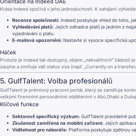
Orientace na Indeed UAE
Krása Indeed spočívá v jeho jednoduchosti. K zahájení vyhledáván
Recenze společností:
Indeed poskytuje vhled do toho, ja
Vyhledávání platů:
Jejich odhadce platů je jedním z nejp
vyjednávání o platu.
E-mailová upozornění:
Nastavte si vysoce specifická upoz
Háček
Protože je Indeed tak dostupný, objem „nekvalitních“ žádostí j
zaujme a zmiňuje váš status víza (např. „Currently on a transfer
5.
GulfTalent
: Volba profesionálů
GulfTalent
je prémiový pracovní portál, který se zaměřuje kon
velkými firemními personálními odděleními v Abú Dhabí a Dubaj
Klíčové funkce
Sektorově specifický výzkum:
GulfTalent pravidelně pub
Zkušenost zaměřená na mobilní zařízení:
Jejich aplikac
Viditelnost pro náboráře:
Platforma poskytuje zpětnou vaz