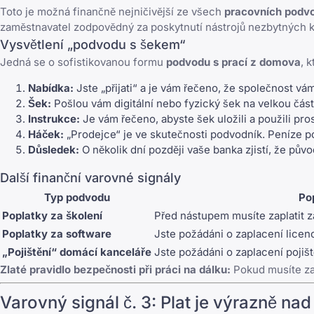
Toto je možná finančně nejničivější ze všech
pracovních podv
zaměstnavatel zodpovědný za poskytnutí nástrojů nezbytných 
Vysvětlení „podvodu s šekem“
Jedná se o sofistikovanou formu
podvodu s prací z domova
, 
Nabídka:
Jste „přijati“ a je vám řečeno, že společnost v
Šek:
Pošlou vám digitální nebo fyzický šek na velkou část
Instrukce:
Je vám řečeno, abyste šek uložili a použili pr
Háček:
„Prodejce“ je ve skutečnosti podvodník. Peníze 
Důsledek:
O několik dní později vaše banka zjistí, že pův
Další finanční varovné signály
Typ podvodu
Po
Poplatky za školení
Před nástupem musíte zaplatit za
Poplatky za software
Jste požádáni o zaplacení licenc
„Pojištění“ domácí kanceláře
Jste požádáni o zaplacení pojišt
Zlaté pravidlo bezpečnosti při práci na dálku:
Pokud musíte za 
Varovný signál č. 3: Plat je výrazně 