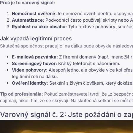
Proč je to varovný signál:
Nemožnost ověření:
Je nemožné ověřit identitu osoby na
Automatizace:
Podvodníci často používají skripty nebo A
Rychlost na úkor obsahu:
Tyto textové pohovory jsou čast
Jak vypadá legitimní proces
Skutečná společnost pracující na dálku bude obvykle následova
E-mailová pozvánka:
Z firemní domény (např.
jmeno@fir
Screeningový hovor:
Krátký telefonát s náborářem.
Video pohovory:
Alespoň jedno, ale obvykle více kol př
legitimní roli na dálku.
Ověření identity:
Setkání s živým člověkem, který dokáže 
Tip od profesionála:
Pokud zaměstnavatel tvrdí, že „z bezpečn
najímají, nikoli tím, že se skrývají. Na skutečná setkání se mů
Varovný signál č. 2: Jste požádáni o z