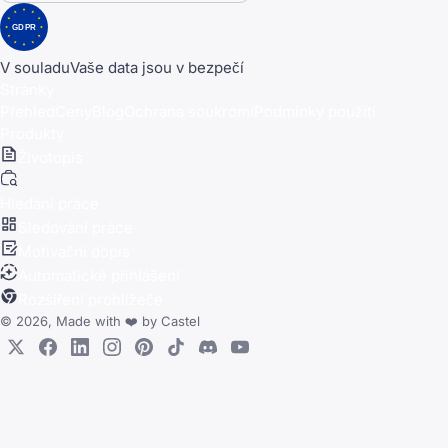
GDPR
V souladu
Vaše data jsou v bezpečí
Stránky
Přehled
Ceny
Blog
Ochrana soukromí
Podmínky použití
Produkty
Životopis
Hledání práce
Sledování práce
Motivační dopis
Automatické přihlášení
Rozšíření prohlížeče
© 2026, Made with
❤️
by
Castel