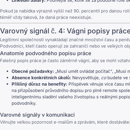
LinkedIn Salary:
Podívejte se, kolik se za podobné role s
Pokud je nabídka výrazně vyšší než 90. percentil pro danou roli
téměř vždy taková, že daná práce neexistuje.
Varovný signál č. 4: Vágni popisy prác
Legitimní společnosti vynakládají značné množství času a peněz 
Podvodníci, kteří často operují ze zahraničí nebo ve velkých ob
Anatomie podvodného popisu práce
Falešný popis práce je často záměrně vágní, aby se mohl vztahov
Obecné požadavky:
„Musí umět ovládat počítač“, „Musí mít
Absence konkrétních úkolů:
Nevysvětluje,
co
budete ve s
Přílišný důraz na benefity:
Příspěvek věnuje více času ml
na přizpůsobení průvodního dopisu pro plně remote společ
inteligentnímu sladění vašeho životopisu s reálnými pop
podvodníky.
Varovné signály v komunikaci
Věnujte velkou pozornost e-mailům a zprávám, které dostáváte