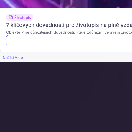
Životopis
7 klíčových dovedností pro životopis na plně vzdál
Objevte 7 nejdůležitějších dovedností, které zdůraznit ve svém život
Načíst Více