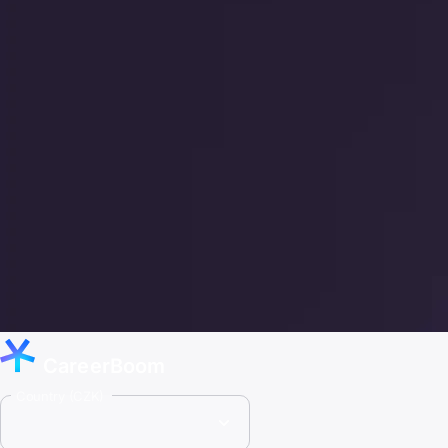
CareerBoom
Country (CZK)