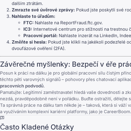
dalším ztrátám.
Zmrazte své úvěrové zprávy:
Pokud jste poskytli své ro
Nahlaste to úřadům:
FTC:
Nahlaste na
ReportFraud.ftc.gov
.
IC3:
Internetové centrum pro stížnosti na trestnou 
Pracovní portál:
Nahlaste inzerát na LinkedIn, Indeed
Změňte si hesla:
Pokud jste klikli na jakékoli podezřelé o
dvoufázové ověření (2FA).
Závěrečné myšlenky: Bezpečí v éře prá
Posun k práci na dálku je pro globální pracovní sílu čistým pří
těchto pěti varovných signálů – pohovory přes chatovací aplikac
pracovních podvodů
.
Pamatujte: Legitimní zaměstnavatel hledá vaše dovednosti a zku
nezdá, pravděpodobně není v pořádku. Buďte ostražití, dělejte
Ta správná práce na dálku tam někde je – taková, která si váží
a využíváním komplexní kariérní platformy, jako je
CareerBoom.
Často Kladené Otázky