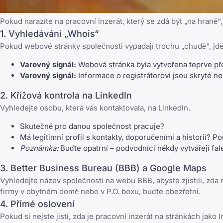
Pokud narazíte na pracovní inzerát, který se zdá být „na hraně“
1. Vyhledávání „Whois“
Pokud webové stránky společnosti vypadají trochu „chudě“, jd
Varovný signál:
Webová stránka byla vytvořena teprve pře
Varovný signál:
Informace o registrátorovi jsou skryté ne
2. Křížová kontrola na LinkedIn
Vyhledejte osobu, která vás kontaktovala, na LinkedIn.
Skutečně pro danou společnost pracuje?
Má legitimní profil s kontakty, doporučeními a historií? Po
Poznámka:
Buďte opatrní – podvodníci někdy vytvářejí fa
3. Better Business Bureau (BBB) a Google Maps
Vyhledejte název společnosti na webu BBB, abyste zjistili, zda
firmy v obytném domě nebo v P.O. boxu, buďte obezřetní.
4. Přímé oslovení
Pokud si nejste jisti, zda je pracovní inzerát na stránkách jako