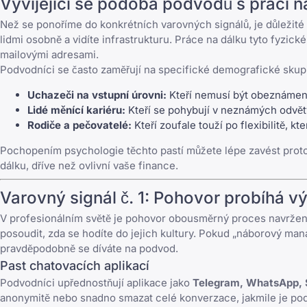
Vyvíjející se podoba podvodů s prací n
Než se ponoříme do konkrétních varovných signálů, je důležité
lidmi osobně a vidíte infrastrukturu. Práce na dálku tyto fyz
mailovými adresami.
Podvodníci se často zaměřují na specifické demografické skup
Uchazeči na vstupní úrovni:
Kteří nemusí být obeznámen
Lidé měnící kariéru:
Kteří se pohybují v neznámých odvět
Rodiče a pečovatelé:
Kteří zoufale touží po flexibilitě, k
Pochopením psychologie těchto pastí můžete lépe zavést prot
dálku
, dříve než ovlivní vaše finance.
Varovný signál č. 1: Pohovor probíhá v
V profesionálním světě je pohovor obousměrný proces navržený tak
posoudit, zda se hodíte do jejich kultury. Pokud „náborový man
pravděpodobně se díváte na podvod.
Past chatovacích aplikací
Podvodníci upřednostňují aplikace jako
Telegram, WhatsApp, S
anonymitě nebo snadno smazat celé konverzace, jakmile je p