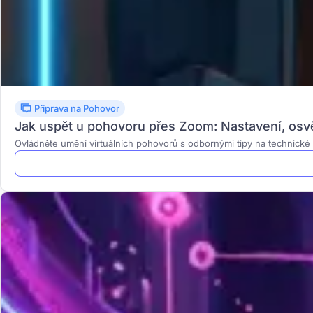
Příprava na Pohovor
Jak uspět u pohovoru přes Zoom: Nastavení, osvět
Ovládněte umění virtuálních pohovorů s odbornými tipy na technické n