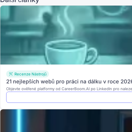
Recenze Nástrojů
21 nejlepších webů pro práci na dálku v roce 202
Objevte ověřené platformy od CareerBoom.AI po LinkedIn pro naleze