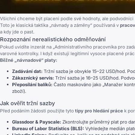
Všichni chceme být placeni podle své hodnoty, ale podvodníci po
Toto je klasická taktika „návnady a záměny“ používaná v
praco
a kdy jde o past.
Rozpoznání nerealistického odměňování
Pokud uvidíte inzerát na „Administrativního pracovníka pro zadá
varovné kontrolky. I když existují legitimní
vysoce placené práce 
Běžné „návnadové“ platy:
Zadávání dat:
Tržní sazba je obvykle 15–22 USD/hod. Pod
Zákaznický servis:
Tržní sazba je 16–25 USD/hod. Podvo
Přeposílání balíků:
Často maskováno jako „Manažer kontroly
zboží).
Jak ověřit tržní sazby
Před podáním žádosti použijte tyto
tipy pro hledání práce
k por
Glassdoor & Payscale:
Zkontrolujte průměrný plat pro dan
Bureau of Labor Statistics (BLS):
Vyhledejte medián plat