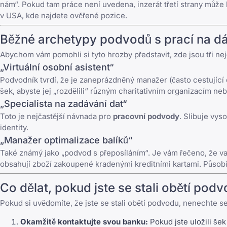
nám“. Pokud tam práce není uvedena, inzerát třetí strany můž
v USA
, kde najdete ověřené pozice.
Běžné archetypy podvodů s prací na dá
Abychom vám pomohli si tyto hrozby představit, zde jsou tři nej
„Virtuální osobní asistent“
Podvodník tvrdí, že je zaneprázdněný manažer (často cestující d
šek, abyste jej „rozdělili“ různým charitativním organizacím 
„Specialista na zadávání dat“
Toto je nejčastější návnada pro
pracovní podvody
. Slibuje vys
identity.
„Manažer optimalizace balíků“
Také známý jako „podvod s přeposíláním“. Je vám řečeno, že vaší 
obsahují zboží zakoupené kradenými kreditními kartami. Působít
Co dělat, pokud jste se stali obětí pod
Pokud si uvědomíte, že jste se stali obětí podvodu, nenechte se
Okamžitě kontaktujte svou banku:
Pokud jste uložili še