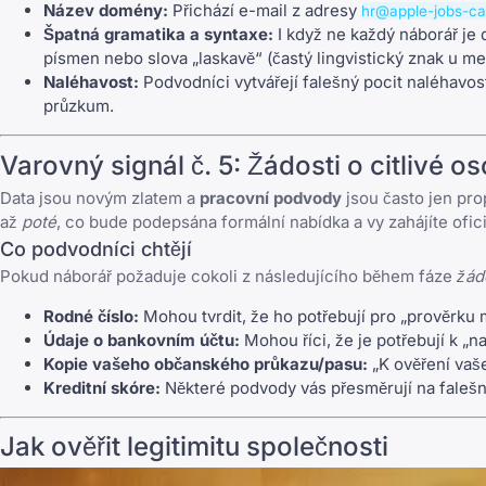
Název domény:
Přichází e-mail z adresy
hr@apple-jobs-c
Špatná gramatika a syntaxe:
I když ne každý náborář je 
písmen nebo slova „laskavě“ (častý lingvistický znak u m
Naléhavost:
Podvodníci vytvářejí falešný pocit naléhavost
průzkum.
Varovný signál č. 5: Žádosti o citlivé o
Data jsou novým zlatem a
pracovní podvody
jsou často jen pro
až
poté
, co bude podepsána formální nabídka a vy zahájíte ofi
Co podvodníci chtějí
Pokud náborář požaduje cokoli z následujícího během fáze
žád
Rodné číslo:
Mohou tvrdit, že ho potřebují pro „prověrku
Údaje o bankovním účtu:
Mohou říci, že je potřebují k „n
Kopie vašeho občanského průkazu/pasu:
„K ověření vaše
Kreditní skóre:
Některé podvody vás přesměrují na falešnou
Jak ověřit legitimitu společnosti