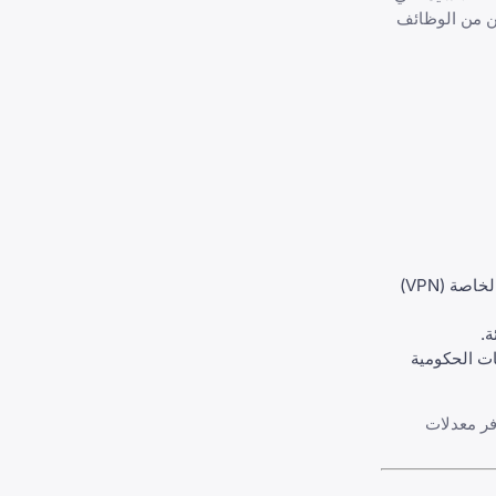
ين من الوظائف
لا يزال لينكد إن محظوراً رسمياً في روسيا. وبينما لا يزال بعض محترفي التكنولوجيا يستخدمونه عبر الشبكات الافتراضية الخاصة (VPN)
ة.
ات الحكومية
يا، حيث يوفر معدلات