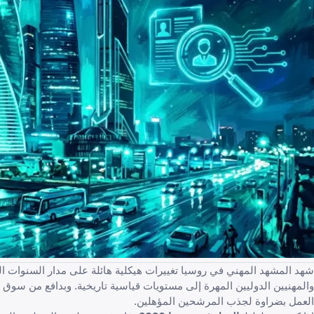
والمهنيين الدوليين المهرة إلى مستويات قياسية تاريخية. وبدافع من سوق
العمل بضراوة لجذب المرشحين المؤهلين.