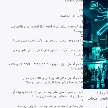
أفكار ختامية
الأسئلة الشائعة
1
هل يُستخدم لينكد إن (LinkedIn) للبحث عن وظائف في
روسيا؟
2
ما هو موقع البحث عن وظائف الأكثر شعبية في روسيا؟
3
كيف يمكن للأجانب العثور على عمل بشكل قانوني في
روسيا؟
4
ما هو أفضل بديل لموقع HeadHunter (hh.ru) للوظائف
التنفيذية؟
5
ما هو أفضل مكان للعثور على وظائف في مجال
التكنولوجيا وتكنولوجيا المعلومات في روسيا؟
6
كيف يمكنني العثور على وظائف مهنية (عمالة يدوية) أو
لى كل من المواهب المحلية
عمل مؤقت بنظام الورديات في روسيا؟
يتنافس أصحاب
7
هل يمكنني أتمتة بحثي عن وظائف للأدوار الروسية