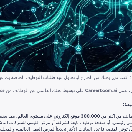
إذا كنت تدير بحثك من الخارج أو تحاول
تتبع طلبات التوظيف الخاصة بك
عبر
ي، تعمل
Careerboom.ai
على تبسيط بحثك العالمي عن الوظائف من خل
300,000 موقع إلكتروني على مستوى العالم
، مما يضم
رئيسي، أو صفحة توظيف تابعة لشركة، أو مركز إقليمي للشركات الناش
، توفر المنصة قاعدة البيانات الأكثر تحديثاً لفرص العمل العالمية والمحلية