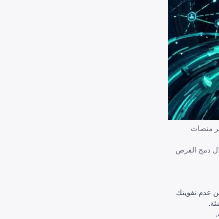
 منصات
ال دمج الفرص
ن عدم تفويتك
ئة.
.