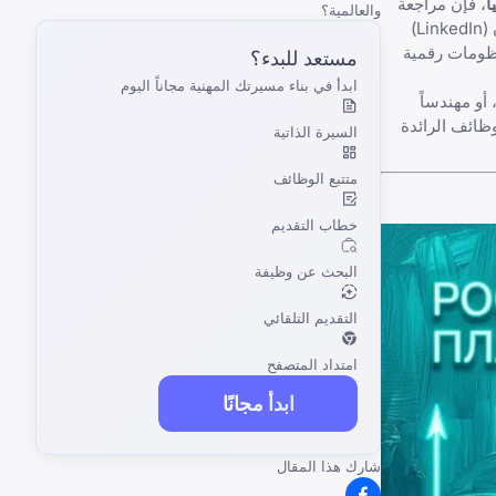
ا
، فإن مراجعة
والعالمية؟
يمكن أن تساعدك في التغلب على ظروف السوق الفريدة. ستدرك سريعاً أن الشبكات العالمية مثل لينكد إن (LinkedIn)
ظومات رقمية
مستعد للبدء؟
ابدأ في بناء مسيرتك المهنية مجاناً اليوم
أو مهندساً
ظائف الرائدة
السيرة الذاتية
متتبع الوظائف
خطاب التقديم
البحث عن وظيفة
التقديم التلقائي
امتداد المتصفح
ابدأ مجانًا
شارك هذا المقال