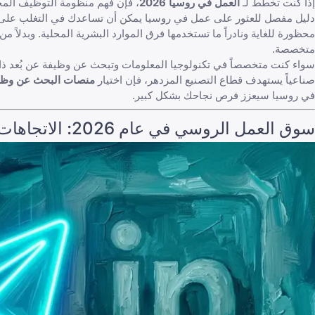
إذا كنت تخطط لـ
العمل في روسيا 2026
، فإن فهم منظومة التوظيف المحل
دليل مفصل للعثور على عمل في روسيا
محظورة للغاية ونادراً ما تستخدمها فرق الموارد البشرية المحلية. وبدلاً
متخصصة.
سواء كنت متخصصاً في تكنولوجيا المعلومات وتبحث عن وظيفة عن بُعد ذات أ
صناعياً يستهدف قطاع التصنيع المزدهر، فإن اختيار
منصات البحث عن وظ
في روسيا
سيعزز فرص نجاحك بشكل كبير.
سوق العمل الروسي في عام 2026: الاتجاهات والتحديات