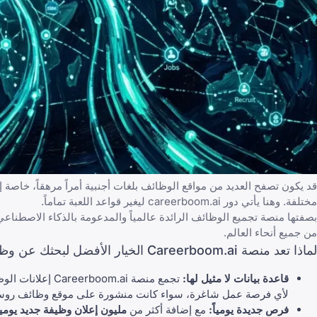
قد يكون تصفح العديد من مواقع الوظائف بلغات أجنبية أمراً مرهقاً، خاصة 
مختلفة. وهنا يأتي دور
careerboom.ai
ليغير قواعد اللعبة تماماً.
بصفتها منصة تجميع الوظائف الرائدة عالمياً والمدعومة بالذكاء الاصطناع
من جميع أنحاء العالم.
لماذا تعد منصة Careerboom.ai الخيار الأفضل لبحثك عن وظيفة:
قاعدة بيانات لا مثيل لها:
تجمع منصة Careerboom.ai إعلانات الوظائف من أكثر من
لأي فرصة عمل شاغرة، سواء كانت منشورة على موقع وظائف روسي 
فرص جديدة يومياً:
مع إضافة أكثر من
مليون إعلان وظيفة جديد يومياً