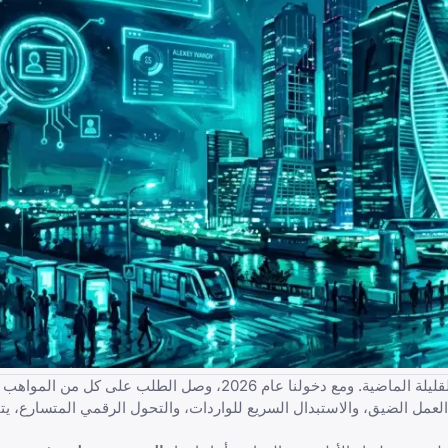
شهد المشهد المهني في روسيا تغييرات هيكلية هائلة على مدار السنوات القليلة الماضية. ومع دخولنا عام 2026، وصل الطلب ع
 العمل الضيق، والاستبدال السريع للواردات، والتحول الرقمي المتسارع، 