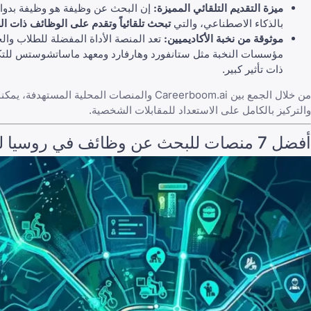
ميزة التقديم التلقائي المميزة:
إن البحث عن وظيفة هو وظيفة بدوام كامل في حد ذاته. تقدم
بالذكاء الاصطناعي
، والتي
تبحث تلقائياً وتقدم على الوظائف ذات الص
موثوقة من نخبة الأكاديميين:
تعد المنصة الأداة المفضلة للطلاب وا
مؤسسات النخبة مثل ستانفورد وهارفارد ومعهد ماساتشوستس للتكن
ذات تأثير كبير.
من خلال الجمع بين Careerboom.ai والمنصات المحلية المستهدفة، يمكنك زيادة حجم طلبات التوظيف الخاصة بك إلى الحد الأقصى، و
والتركيز بالكامل على الاستعداد للمقابلات الشخصية.
أفضل 7 منصات للبحث عن وظائف في روسيا لعام 2026