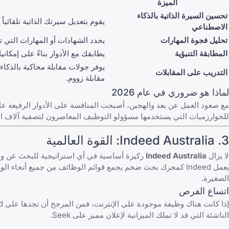
الميزة
تحسين السيرة الذاتية بالذكاء
يقوم بتعديل سيرتك الذاتية تلقائياً لاجتياز 
الاصطناعي
تحليل فجوة المهارات
يحدد الشهادات أو المهارات التي
المطابقة التنبؤية
يطابقك مع الأدوار بناءً على إمك
يوفر جولات مقابلة محاكية بالذكا
التدريب على المقابلات
مقابلة زووم
.
لماذا هو ضروري في عام 2026
للخوارزميات التي يستخدمها مسؤولو التوظيف المعاصرون لتصفية آلاف ال
3.
Indeed Australia
: القوة العالمية
لا يزال
Indeed Australia
يعمل Indeed كمحرك بحث ضخم يجمع قوائم الوظائف من جميع أن
الصغيرة.
اتساع الفرص
الناشئة التي قد لا تملك الميزانية لإعلان مميز على Seek.