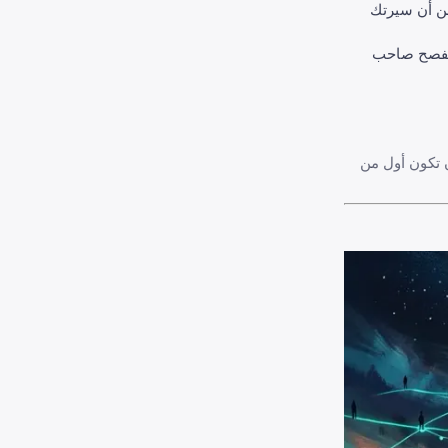
أكد من أن سيرتك
 لا يفصح صاحب
تقدمة — مثل "تاريخ النشر: آخر 24 ساعة" — لضمان أن تكون أول من