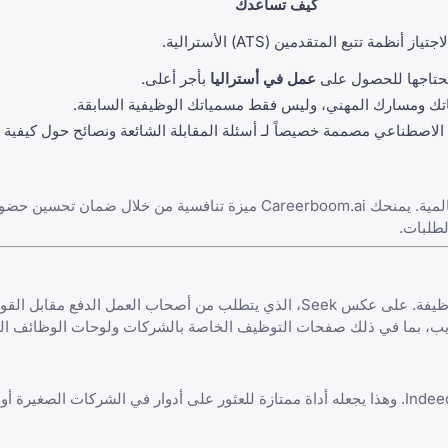
كيف تساعدك
أنظمة تتبع المتقدمين (ATS) الأسترالية.
 تحتاجها للحصول على
عمل في أستراليا
بأجر أعلى.
انياتك ومسارك المهني، وليس فقط مسمياتك الوظيفية السابقة.
ء الاصطناعي مصممة خصيصاً لـ
أسئلة المقابلة الشائعة
ونصائح حول
كيفية 
مع صعود العمل عن بعد والهجين، أصبحت المنافسة على الأدوار الرفيعة عالمية. يمنحك Careerboom.ai ميزة تنافسية من
طلبات.
ركيزة أساسية في أي استراتيجية للبحث عن وظيفة. على عكس Seek، الذي يتطلب من أصحاب العمل الدفع م
حاء الويب، بما في ذلك صفحات التوظيف الخاصة بالشركات ولوحات الوظائف 
إذا كانت هناك وظيفة موجودة على الإنترنت، فمن المرجح أن تجدها على Indeed. وهذا يجعله أداة ممتازة للعثور على أدوار في الشركات 