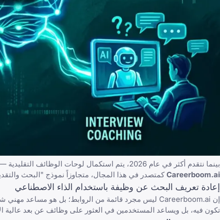
بينما نتقدم أكثر في عام 2026، يتم استكمال لوحات الوظائف التقليدية — وفي بعض الحالات استبدالها — بأنظمة مهنية مدعومة بالذكاء الاصطناعي. برز موقع
Careerboom.ai
كمتصدر في هذا المجال، متجاوزاً نموذج "البحث والتقدي
إعادة تعريف البحث عن وظيفة باستخدام الذاء الاصطناعي
إن Careerboom.ai ليس مجرد قائمة من الروابط؛ بل هو مساعد
تكون فيه، بل ويساعد المستخدمين في العثور على
وظائف عن بعد عالية ال