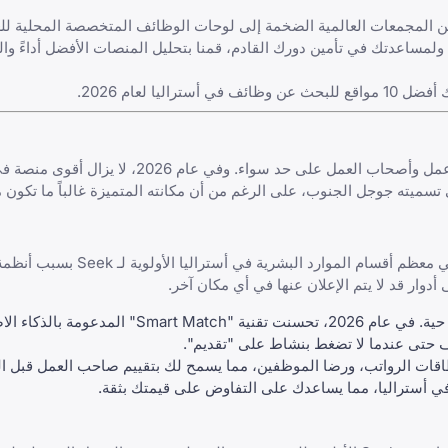
فمن المجمعات العالمية الضخمة إلى لوحات الوظائف المتخصصة المحلية للغ
اعدتك في تأمين دورك القادم، قمنا بتحليل المنصات الأفضل أداءً والتي
ي أستراليا لعام 2026.
هو الوجهة المفضلة للباحثين عن عمل وأصحاب العمل على حد سواء. وفي عام
ى تسميته
جوجل الجنوب
، على الرغم من أن مكانته المتميزة غالباً ما تكون
تعتمد هيمنة Seek على تكامله العميق في عالم الشركات الأسترالية. تعطي معظم أقسام الموارد البشري
وار قد لا يتم الإعلان عنها في أي مكان آخر.
يعمل ملفك الشخصي على Seek كيرة ذاتية حية. في عام 2026، تحسنت تقنية "tch
في أستراليا، مما يساعدك على التفاوض على قيمتك بثقة.