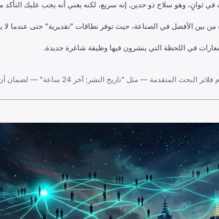
Indeed " تقديم الطلبات في ثوانٍ، وهو سلاح ذو حدين. إنه سريع، لكنه يعني أنه يجب عليك الت
ببيانات الرواتب من بين الأفضل في الصناعة، حيث توفر نطاقات "تقديرية" حتى عندما
عارات في اللحظة التي ينشرون فيها وظيفة شاغرة جديدة.
نظراً لأن Indeed يجمع الكثير من البيانات، فقد يبدو أحياناً مزدحماً. استخدم فلاتر البحث الم