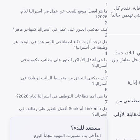
1
اية، تقدم كل
ما هو أفضل موقع للبحث عن عمل في أستراليا لعام
 تهيمن حالياً
2026؟
2
كيف يمكنني العثور على عمل في أستراليا كمهاجر ماهر؟
3
هل توجد أدوات ذكاء اصطناعي للمساعدة في البحث عن
وظيفة في أستراليا؟
 2026، لا يزال أقوى منصة في البلاد، حيث
4
 محل نقاش بين
ما هي أفضل الأماكن للعثور على وظائف حكومية في
أستراليا؟
5
كيف يمكنني التحقق من متوسط الراتب لوظيفة في
ة في أستراليا الأولوية لـ Seek بسبب أنظمة إدارة
أستراليا؟
6
ما هي أهم قطاعات التوظيف في أستراليا لعام 2026؟
Smart Ma" المدعومة بالذكاء الاصطناعي من
7
هل LinkedIn أم Seek أفضل للعثور على وظائف في
أستراليا؟
مستعد للبدء؟
ابدأ في بناء مسيرتك المهنية مجاناً اليوم