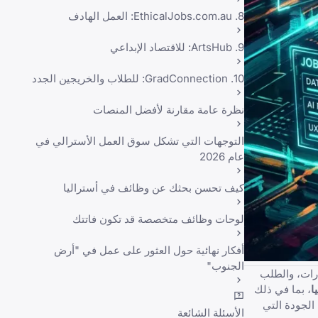
8. EthicalJobs.com.au: العمل الهادف
9. ArtsHub: للاقتصاد الإبداعي
10. GradConnection: للطلاب والخريجين الجدد
نظرة عامة مقارنة لأفضل المنصات
التوجهات التي تشكل سوق العمل الأسترالي في
عام 2026
كيف تحسن بحثك عن وظائف في أستراليا
لوحات وظائف متخصصة قد تكون فاتتك
أفكار نهائية حول العثور على عمل في "أرض
الجنوب"
 المهارات، والطلب
ا
، بما في ذلك
الجودة التي
الأسئلة الشائعة