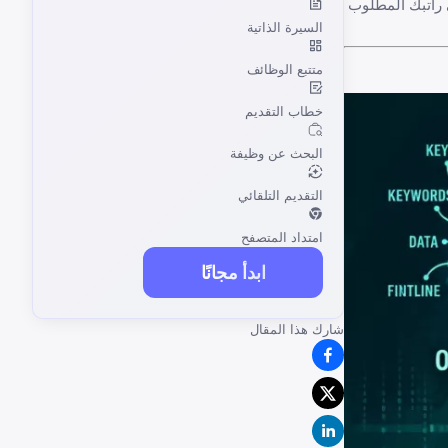
لتعديل البسيط على راتبك المطلوب
السيرة الذاتية
متتبع الوظائف
خطاب التقديم
البحث عن وظيفة
التقديم التلقائي
امتداد المتصفح
ابدأ مجانًا
شارك هذا المقال