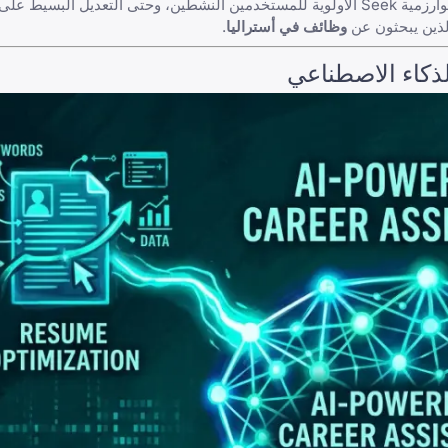
تأكد من تحديث "تفضيلات الدور" (Role Preferences) أسبوعياً. تعطي خوارزمية Seek الأولوية للمستخدمين النشطين، وحتى ا
ذين يبحثون عن
وظائف في أستراليا
.
لذكاء الاصطناعي