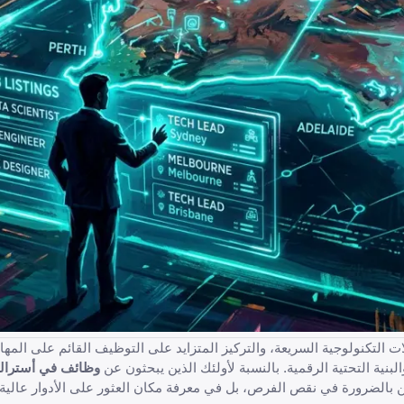
شهداً ديناميكياً تحدده التحولات التكنولوجية السريعة، والتركيز المتزايد على التوظيف القائم على
نية التحتية الرقمية. بالنسبة لأولئك الذين يبحثون عن
وظائف في أسترالي
ن بالضرورة في نقص الفرص، بل في معرفة مكان العثور على الأدوار عالية 