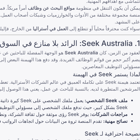
تتماشى مع أهدافهم المهنية.
يمكن أن يكون التنقل في منظومة
مواقع البحث عن وظائف
أمراً مربكاً. 
منصة مجموعة مختلفة من الأدوات والخوارزميات وشبكات أصحاب العمل. ولمس
على المشهد.
سواء كنت محترفاً محلياً أو تتطلع إلى
العمل في أستراليا
من الخارج، فإليك أفضل 10 مواقع للبحث عن وظائف ف
1.
Seek Australia
: الرائد بلا منازع في السوق
لعقود من الزمن، كان
Seek Australia
يضم أكبر حجم من قوائم الوظائف الفريدة. وقد دفع هذا الهيمنة البعض إل
مسؤولي التوظيف المعاصرين.
لماذا يستمر Seek في الهيمنة
المرشحين المتطورة لديه. بالنسبة للباحث عن عمل، يعني هذا الوصول إلى أد
ملف Seek الشخصي:
Seek بشكل كبير، حيث تدفع ملفك الشخصي إلى مسؤولي التوظيف حتى عندما لا تضغط بنشاط على "تقديم".
مراجعات الشركات:
يوفر Seek رؤى موثقة حول ثقافة الشركة، ونطاقات الرواتب، ورضا الموظفين، مما يسمح لك بتقييم صاحب العمل قبل المقابلة الأولى.
نصائح مهنية:
تقدم المنصة ثروة من البيانات حول اتجاهات الرواتب 
نصيحة احترافية لـ Seek