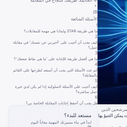
🎯 الخاتمة: طريقك للنجاح في المقابلة
الأسئلة الشائعة
1
ما هي طريقة STAR ولماذا هي مهمة للمقابلات؟
2
كيف يجب أن أجيب على 'أخبرني عن نفسك' في مقابلة
عمل؟
3
ما هي أفضل طريقة للإجابة على 'ما هي نقاط ضعفك'؟
4
كم عدد الأسئلة التي يجب أن أستعد لطرحها على القائم
بالمقابلة؟
5
كيف أجيب على الأسئلة السلوكية إذا لم يكن لدي خبرة
عمل مباشرة؟
6
هل يجب أن أحفظ إجابات المقابلة الخاصة بي؟
مرشحين الذين
مستعد للبدء؟
 يمكن التنبؤ بها
ابدأ في بناء مسيرتك المهنية مجاناً اليوم