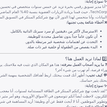
✨ نموذج إجابة:
البيانات، وأنا متحمس لهذا الدور لأن نهج شركتكم المبتكر في التسويق المد
❌ أخطاء شائعة يجب تجنبها:
الاسترسال لأكثر من دقيقتين أو سرد سيرتك الذاتية بالكامل.
أن تكون عاماً جداً بدون تفاصيل محددة للوظيفة.
التحدث عن اهتمامات شخصية غير مرتبطة بالدور.
البدء بقصص من الطفولة أو خلفية غير ذات صلة.
2️⃣ لماذا تريد العمل هنا؟
❓ ما يريد أصحاب العمل معرفته:
هذا هو المكان الذي تثبت فيه ملاءمتك. ي
وراء فرصة، أم تهرب من شيء آخر؟
💬 كيف تجيب:
أظهر أنك قمت ببحثك. اربط أهدافك الشخصية بمهمة الشركة
بحثك يثير حماسك.
✨ نموذج إجابة:
"لقد تابعت نهج شركتكم المبتكر في الطاقة المستدامة لسنوات. أنا معجب ب
للكربون. لاحظت أيضاً أنكم تتوسعون في الأسواق الأوروبية، وهو أمر مثير ن
وتطوير الموظفين. أنا لا أبحث فقط عن أي وظيفة؛ أريد المساهمة في ش
❌ أخطاء شائعة يجب تجنبها: