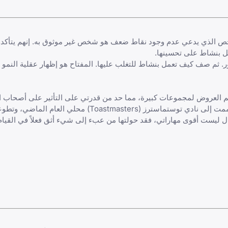
ص الذي يدعي عدم وجود نقاط ضعف هو شخص غير موثوق به. إنهم يتأكدون
ل بنشاط على تحسينها.
ثم صف كيف تعمل بنشاط للتغلب عليها. المفتاح هو إظهار عقلية النمو و
قديم العروض لمجموعات كبيرة، مما حد من قدرتي على التأثير على أصحاب 
أدركت أن هذا كان يعيقني، لذلك التحقت بدورة في مهارات التقديم، وانضممت إلى نادي توستماسترز (sters
ل ليست أقوى مهاراتي، فقد حولتها من عبء إلى شيء أثق فعلاً في القيام 