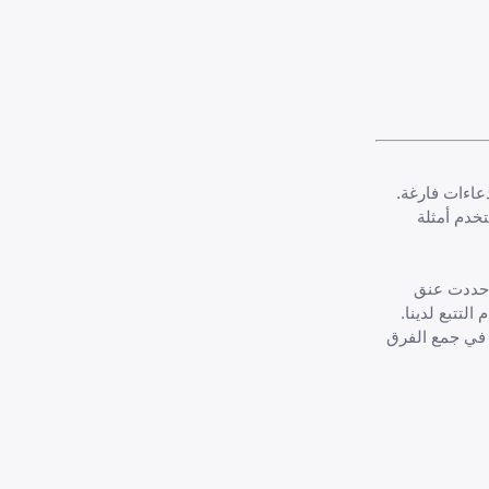
دعاءات فارغة.
تخدم أمثلة
، حددت عنق
لتتبع لدينا.
ائف—أنا أتفوق في جمع الفرق