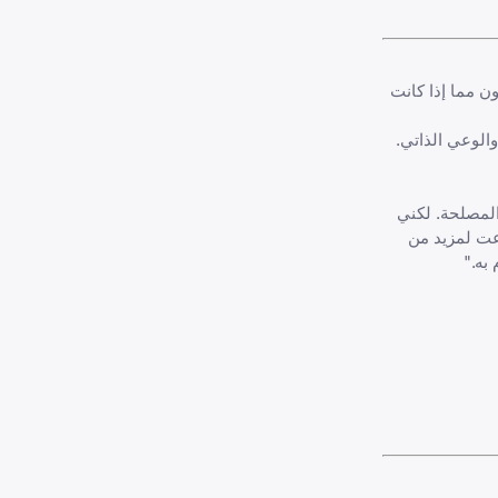
 مما إذا كانت
الوعي الذاتي.
المصلحة. لكني
Toastma) محلي العام الماضي، وتطوعت لمزيد من
به."