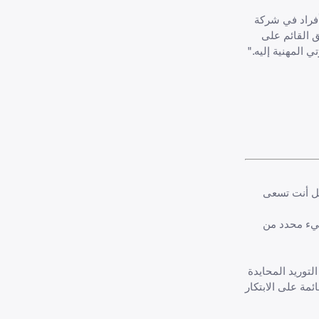
ود فريقاً من أربعة أفراد في شركة
ر. لطالما كنت شغوفاً بالتسويق القائم على
 المهنية إليه."
هل أنت تسعى
شيء محدد من
لتوريد المحايدة
ئمة على الابتكار