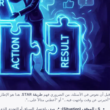
قبل أن نغوص في الأسئلة، من الضروري فهم
طريقة STAR
. هذا هو الإطا
"أخبرني عن وقت واجهت فيه..." أو "أعطني مثالاً على...".
S - الموقف (Situation):
📍 صف باختصار السياق أو التحدي الذي 