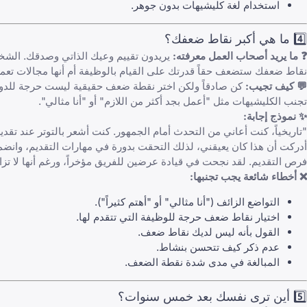
استخدام لغة كليشيهات بدون جوهر.
4️⃣ ما هي أكبر نقاط ضعفك؟
❓ ما يريد أصحاب العمل معرفته:
يريدون تقييم وعيك الذاتي وصدقك. الشخ
نقاط ضعفك ستضعف حقاً قدرتك على القيام بالوظيفة أم أنها مجالات تعم
💬 كيف تجيب:
كن صادقاً ولكن اختر نقطة ضعف حقيقية ليست حرجة للدور. 
تجنب الكليشيهات مثل "أعمل بجد أكثر من اللازم" أو "أنا مثالي".
✨ نموذج إجابة:
"تاريخياً، كنت أعاني من التحدث أمام الجمهور. كنت أشعر بالتوتر عند ت
فرص التقديم. لقد نجحت في قيادة عرضين للفريق مؤخراً، ورغم أنها لا تزا
❌ أخطاء شائعة يجب تجنبها:
التواضع الزائف ("أنا مثالي" أو "أهتم كثيراً").
اختيار نقاط ضعف حرجة للوظيفة التي تتقدم لها.
القول بأنه ليس لديك نقاط ضعف.
عدم ذكر كيف تتحسن بنشاط.
المبالغة في مدى شدة نقطة الضعف.
5️⃣ أين ترى نفسك بعد خمس سنوات؟