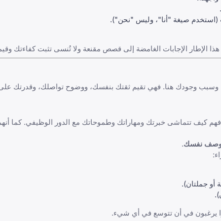
🚀 فصل الخطوات المحددة التي اتخذ
ن استخدام هذا الهيكل أن تكون إجاباتك موجزة ومركزة ومؤثرة. يحول هذا 
الأسئلة لكسر الجمود والحصول على نظرة عامة عن هويتك وسبب وجودك ه
بحث عن قصة حياتك. يريدون فهم كيف تتماشى خبرتك ومهاراتك وطموحاتك م
.
كلمات لو
اج
📚: إنجاز أو

⏱️ حافظ على إجابتك بين دقيقة ودقي