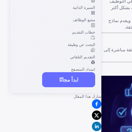
ولي التوظيف
 بشكل أكثر
السيرة الذاتية
متتبع الوظائف
ستراتيجيات مدعومة من الخبراء للإجابة عليها (بما في ذلك طريقة STAR)، ويقدم نماذج
قة.
خطاب التقديم
البحث عن وظيفة
ثقة مباشرة إلى
التقديم التلقائي
امتداد المتصفح
ابدأ مجانًا
شارك هذا المقال