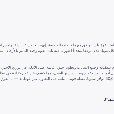
اط القوة تلك تتوافق مع ما تتطلبه الوظيفة. إنهم يبحثون عن أدلة، وليس ا
لكل منها، قدم موقفاً محدداً أظهرت فيه تلك القوة وحدد التأثير بالأرقام. اس
 بتفكيكه وجمع البيانات وتطوير حلول قائمة على الأدلة. في دوري الأخير
ل أنماط الاستخدام وبيانات سير العمل، مما كشف عن عدم كفاءة في نظام ا
قمت بتطبيق نظام جديد قلل من التأخير بنسبة 20% ووفر ما يقرب من 50,000 دولار سنوياً. نقطة قوتي الثانية هي التعاون عبر الوظ
هد").