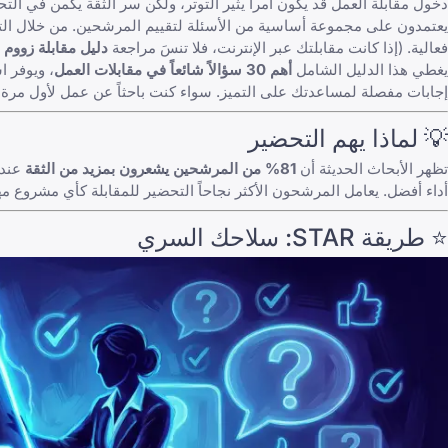
دخول مقابلة العمل قد يكون أمراً يثير التوتر، ولكن سر الثقة يكمن في ال
يعتمدون على مجموعة أساسية من الأسئلة لتقييم المرشحين. من خلال التحض
فعالية. (إذا كانت مقابلتك عبر الإنترنت، فلا تنسَ مراجعة
دليل مقابلة زووم (Zoom
يغطي هذا الدليل الشامل
أهم 30 سؤالاً شائعاً في مقابلات العمل
إجابات مفصلة لمساعدتك على التميز. سواء كنت باحثاً عن عمل لأول مرة أ
💡 لماذا يهم التحضير
تظهر الأبحاث الحديثة أن
81% من المرشحين يشعرون بمزيد من الثقة
عندم
أداء أفضل. يعامل المرشحون الأكثر نجاحاً التحضير للمقابلة كأي مشرو
⭐ طريقة STAR: سلاحك السري