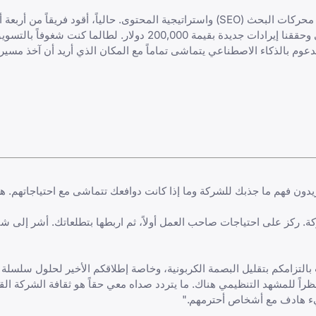
"أنا مدير تسويق رقمي بخبرة تزيد عن خمس سنوات متخصص في تحسين محركات البحث (SEO) واستراتيجية المحتوى. حالياً، أق
TechCorp، حيث قمنا بزيادة الزيارات العضوية بنسبة 40% العام الماضي وحققنا إيرادات جديدة بقيمة 200,000 دولا
عوم بالذكاء الاصطناعي يتماشى تماماً مع المكان الذي أريد أن آخذ مسيرتي
ريدون فهم ما جذبك للشركة وما إذا كانت دوافعك تتماشى مع احتياجاتهم. 
. ركز على احتياجات صاحب العمل أولاً، ثم اربطها بتطلعاتك. أشر إلى 
التزامكم بتقليل البصمة الكربونية، وخاصة إطلاقكم الأخير لحلول سلسلة ا
ظراً للمشهد التنظيمي هناك. ما يتردد صداه معي حقاً هو ثقافة الشركة القا
يء هادف مع أشخاص أحترمهم."