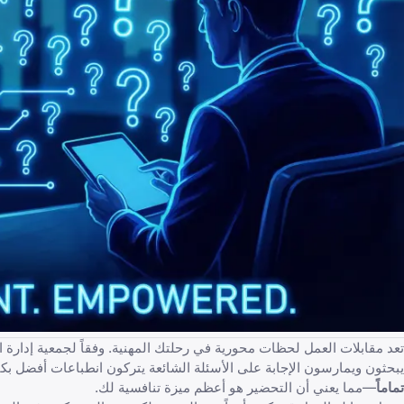
تعد مقابلات العمل لحظات محورية في رحلتك المهنية. وفقاً لجمعية إدارة الموارد ال
يبحثون ويمارسون الإجابة على الأسئلة الشائعة يتركون انطباعات أفضل بكث
تماماً
—مما يعني أن التحضير هو أعظم ميزة تنافسية لك.