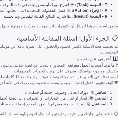
🎯 اشرح دورك أو مسؤوليتك في ذلك الموقف.
T - المهمة (Task):
تها أنت (استخدم صيغة "أنا"، وليس "نحن").
A - الإجراء (Action):
📊 شارك النتائج القابلة للقياس وما تعلمته.
R - النتيجة (Result):
الإطار الإجابات الغامضة إلى قصص مقنعة ولا تُنسى تثبت كفاءتك وقيمتك.
📋 الجزء الأول: أسئلة المقابلة الأساسية
نا. فهي تقيم ثقتك بنفسك، ووضوح تواصلك، وقدرتك على ترتيب أولويات
المعلومات.
1️⃣ أخبرني عن نفسك.
ع الدور الوظيفي. كما أنهم يقيمون ثقتك
❓ ما يريد أصحاب العمل معرفته:
بنفسك، ووضوح تواصلك، وقدرتك على ترتيب أولويات المعلومات.
صف نفسك
لمساعدتك في التعبير عن شخصيتك ونقاط قوتك، راجع قائمتنا لـ
عل إجابتك مهنية وليست شخصية. رتب ردك في ثلاثة أجزاء:
💬 كيف تجيب:
🎯: دورك الحالي وخبرتك (جملة أو جملتان).
الحاضر
 اثنان من الإنجازات أو الخبرات ذات الصلة (جملة أو جملتان).
الماضي
: لماذا أنت متحمس لهذا الدور المحدد (جملة أو جملتان).
المستقبل
قتين. أنهِ إجابتك بسؤالهم عما إذا كانوا يرغبون في أن تتوسع في أي شيء.