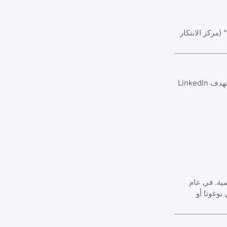
الأداة الأساسية لمشهد التكنولوجيا المتنامي في المدينة. تنشر معظم الشركات الناشئة في "Ruta N" (مركز الابتكار
هو اللاعب المخضرم الذي لا يزال يهيمن من حيث الأرقام المجردة. وبينما يستهدف LinkedIn
و أمر بالغ الأهمية. في عام
بوغوتا أو