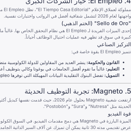
4.
El Empleo
: خيار الشركات الكبرى
مملوكة لعملاق الإعلام "El Tiempo Casa Editorial"، تظل
El Empleo
من
واجهتها لعام 2026 لتشمل شفافية أفضل في الرواتب واختبارات نفسية.
"Sello de Oro" (الختم الذهبي)
إحدى الميزات الفريدة لـ
El Empleo
هي نظام التحقق الخاص بها. غالباً م
كبيرة في سوق قد تظهر فيه
عمليات احتيال الوظائف
أحياناً.
التركيز الصناعي
تتميز
El Empleo
بقوة خاصة في:
القانون والحكومة:
ينشر العديد من المقاولين للدولة الكولومبية متطل
التعليم:
غالباً ما تقوم أفضل الجامعات في بوغوتا وكالي بتوظيف أعضا
التمويل:
تفضل البنوك التقليدية البيانات المهيكلة التي توفرها El Empleo.
5.
Magneto
: تجربة التوظيف الحديثة
ارتفعت شعبية
Magneto
بحلول عام 2026، حيث قدمت نفسها ك
الحديثة مثل "Nutresa" و"Sura" و"Postobón".
قوة الفيديو
الميزة البارزة في
Magneto
هي دمج مقدمات الفيديو. في السوق الكولومب
عرض تقديمي مدته 30 ثانية يمكن أن تميزك عن آلاف السير الذاتية الجامدة.