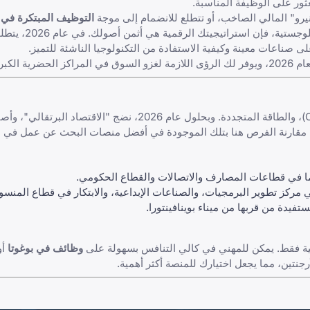
ثور على الوظيفة المناسبة.
رو" المالي الصاخب، أو تتطلع للانضمام إلى موجة
التوظيف المبتكرة في 
ضمن القطاعات الصناعية واللو
 صناعات معينة وكيفية الاستفادة من التكنولوجيا الناشئة للتميز.
البلاد.
عززت كولومبيا مكانتها كمركز إقليمي للتكنولوجيا، والتعهيد (Outsourcing)، والطاقة المتجددة. وبحلول عام 6
 مقارنة الفرص هنا بتلك الموجودة في
أفضل منصات البحث عن عمل في ال
يما في قطاعات المصارف والاتصالات والقطاع الحكومي.
 مركز تطوير البرمجيات، والصناعات الإبداعية، والابتكار في قطاع المنس
تفيدة من قربها من ميناء بوينافينتورا.
محلية فقط. يمكن للمهني في كالي التنافس بسهولة على
وظائف في بوغوتا
أو
رجنتين
، مما يجعل اختيارك للمنصة أكثر أهمية.