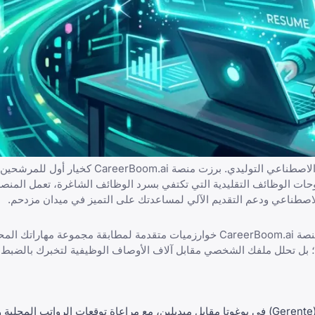
CareerBoom.ai
كخيار أول للمرشحين ا
ت الوظائف التقليدية التي تكتفي بسرد الوظائف الشاغرة، تعمل المنصة
لاصطناعي ودعم التقديم الآلي لمساعدتك على التميز في ميدان مزدحم.
منصة
CareerBoom.ai
خوارزميات متقدمة لمطابقة مجموعة مهاراتك الم
ل تحلل ملفك الشخصي مقابل آلاف الأوصاف الوظيفية لتخبرك بالضبط أ
تفهم المنصة الفروق الدقيقة بين دور "مدير" (Gerente) في بوغوتا مقابل ميديلين، مع مراعاة توقعات الرواتب 