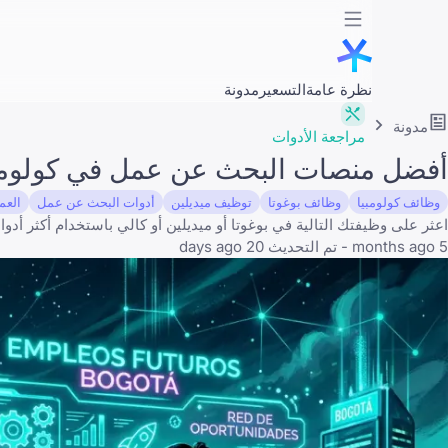
نظرة عامة
التسعير
مدونة
مدونة
مراجعة الأدوات
أفضل منصات البحث عن عمل في كولومبيا لعام 2026: 
وظائف كولومبيا
وظائف بوغوتا
توظيف ميديلين
أدوات البحث عن عمل
العم
اعثر على وظيفتك التالية في بوغوتا أو ميديلين أو كالي باستخدام أكثر أدوا
5 months ago - تم التحديث 20 days ago