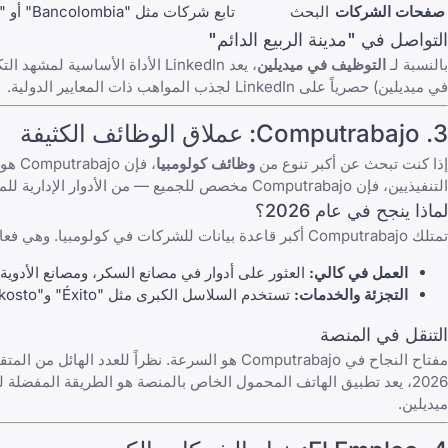
صفحات الشركات
البحث
تابع شركات مثل "Bancolombia" أو "Rappi" لمعرفة أحدث مشاريعهم قبل مقابلتك.
التواصل في "مدينة الربيع الدائم"
بالنسبة لـ
التوظيف في ميديلين
، يعد
LinkedIn
في ميديلين) حصرياً على LinkedIn لجذب المواهب ذات المعايير الدولية.
3.
Computrabajo
: عملاق الوظائف الكثيفة
إذا كنت تبحث عن أكبر تنوع من
وظائف كولومبيا
، فإن
Computrabajo
التنفيذيين، فإن
Computrabajo
مخصص للجميع — من الأدوار الإدارية للم
لماذا ينجح في عام 2026؟
تمتلك
Computrabajo
أكبر قاعدة بيانات للشركات في كولومبيا. وهي فعا
العمل في كالي:
العثور على أدوار في مصانع السكر، ومصانع الأدوية (مثل Tecnoquímicas)، وشركات الخدمات 
التجزئة والخدمات:
تستخدم السلاسل الكبرى مثل "Éxito" و"Alkosto" هذه المنصة بشكل حصري تقريباً لاحتياجات التوظيف الجماعي لديها.
التنقل في المنصة
مفتاح النجاح في
Computrabajo
2026، يعد تطبيق الهاتف المحمول الخاص بالمنصة هو الطريقة المفضلة
ميديلين.