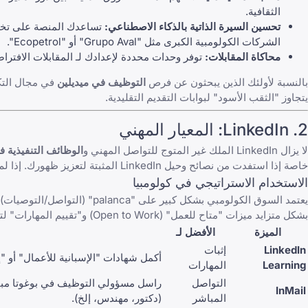
الثقافية.
تحسين السيرة الذاتية بالذكاء الاصطناعي:
الشركات الكولومبية الكبرى مثل "Grupo Aval" أو "Ecopetrol".
محاكاة المقابلات:
توفر وحدات محددة لإعدادك لـ
المقابلات الافترا
بالنسبة لأولئك الذين يبحثون عن فرص
التوظيف في ميديلين
في مجال التكن
يتجاوز "الثقب الأسود" لبوابات التقديم التقليدية.
2.
LinkedIn
: المعيار المهني
لا يزال
LinkedIn
الملك غير المتوج للتواصل المهني و
الوظائف التنفيذية ف
خاصة إذا استفدت من
نصائح وحيل LinkedIn المثبتة
لتعزيز ظهورك. إذا ل
الاستخدام الاستراتيجي في كولومبيا
يعتمد السوق الكولومبي بشكل كبير على "palanca" (التواصل/التوصيات). يسهل
بشكل متزايد ميزات "متاح للعمل" (Open to Work) و"تقييم المهارات" لتصفية المرشحين حتى قبل نشر إعلان وظيفة عام.
الميزة
الأفضل لـ
LinkedIn
إثبات
أكمل شهادات "الإسبانية للأعمال" أو "
Learning
المهارات
التواصل
راسل مسؤولي التوظيف في بوغوتا مباشرة
InMail
المباشر
(دكتور، مهندس، إلخ).