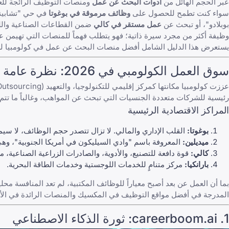
عبر الحجم الهائل من
أدوات البحث عن عمل
و
منصات التوظيف الرائجة
للع
سواء كنت تطمح للحصول على
وظائف مرموقة في بوغوتا
في حي "تشابيني
بوبلادو"، أو تبحث عن
عمل مستقر في كالي
وظيفة أكثر من مجرد سيرة ذاتية؛ فهو يتطلب فهماً للمنصات التي تهيمن على
يستعرض هذا الدليل الشامل أفضل منصات البحث عن عمل في كولومبيا لعام 2026، ويوفر لك الرؤى اللازمة لغزو السوق في المراكز الحضرية الكبرى في 
سوق العمل الكولومبي في 2026: نظرة عامة
رئيسية للشركات متعددة الجنسيات التي تبحث عن المواهب، وغالباً ما تتم
المراكز الاقتصادية الرئيسية
بوغوتا:
القلب الإداري والمالي. لا تزال تتصدر حجم الوظائف، لا س
ميديلين:
المعروفة باسم "وادي السيليكون في أمريكا الجنوبية"، وهي
كالي:
قوة دافعة للتصنيع، والأدوية، والصادرات الزراعية الصناعية، مس
بارانكيا:
مركز متنامٍ للخدمات اللوجستية وخدمات الطاقة البحرية.
بما أن العمل عن بعد أصبح معياراً للوظائف المكتبية، لم تعد المنافسة 
المدرجة في
أفضل مواقع التوظيف في المكسيك
و
المنصات الرائدة في الأ
1. careerboom.ai: ثورة الذكاء الاصطناعي