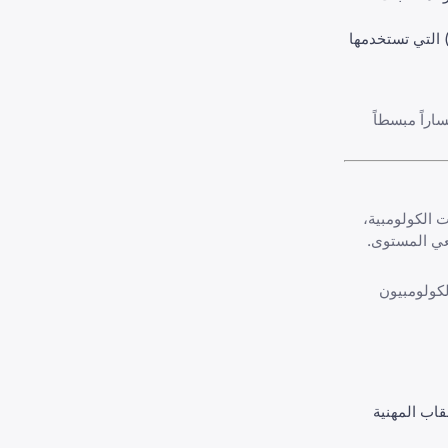
ساعدك المنصة على تخصيص سيرتك الذاتية "Hoja de Vida" لتجاوز أنظمة تتبع المتقدمين (ATS) التي تستخدمها
ع الصناعي، توفر careerboom.ai مساراً مبسطاً
كات الكولومبية،
عي المستوى.
وظيف الكولومبيون
قاب المهنية