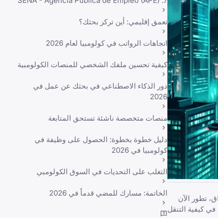
7. SENA - Agencia Pública de Empleo (APE)
تعمق إقليمي: أين تركز بحثك؟
اتجاهات الرواتب في كولومبيا لعام 2026
كيفية تحسين ملفك الشخصي للمنصات الكولومبية
دور الذكاء الاصطناعي في بحثك عن عمل في
2026
منصات متخصصة ناشئة تستحق المتابعة
دليل خطوة بخطوة: الحصول على وظيفة في
كولومبيا في 2026
التغلب على التحديات في السوق الكولومبي
الخاتمة: مسارك للمضي قدماً في 2026
 على الأوراق، تطور الآن
في كيفية التنقل