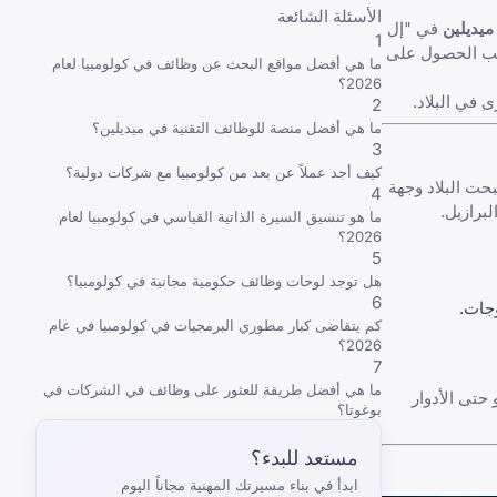
الأسئلة الشائعة
ميديلين
في "إل
1
جستية، فإن استراتيجيتك الرقمية هي أثمن أصولك. في عام 2026، يتطلب الحصول على
ما هي أفضل مواقع البحث عن وظائف في كولومبيا لعام
2026؟
2
ما هي أفضل منصة للوظائف التقنية في ميديلين؟
3
كيف أجد عملاً عن بعد من كولومبيا مع شركات دولية؟
202، نضج "الاقتصاد البرتقالي"، وأصبحت البلاد وجهة
4
برازيل
.
ما هو تنسيق السيرة الذاتية القياسي في كولومبيا لعام
2026؟
5
هل توجد لوحات وظائف حكومية مجانية في كولومبيا؟
6
وجات.
كم يتقاضى كبار مطوري البرمجيات في كولومبيا في عام
2026؟
7
ما هي أفضل طريقة للعثور على وظائف في الشركات في
 حتى الأدوار
بوغوتا؟
مستعد للبدء؟
ابدأ في بناء مسيرتك المهنية مجاناً اليوم