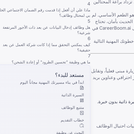
زداد براعة المحتالين
4
ماذا علي أن أفعل إذا قدمت رقم الضمان الاجتماعي الخ
هو الطعم الأساسي. لم
بي لمحتال وظائف؟
5
لحديث بأمان، تحتاج
هل وظائف إدخال البيانات عن بعد ذات الأجور المرتفعة
ل
CareerBoom.ai
في
شرعية؟
6
وتك المهنية التالية
كيف يمكنني التحقق مما إذا كانت شركة العمل عن بعد
حقيقية؟
7
ما هي وظيفة "تحسين الطرود" أو إعادة الشحن؟
رة مبنى فعلياً، وتقابل
مستعد للبدء؟
 احترافي وعناوين بريد
ابدأ في بناء مسيرتك المهنية مجاناً اليوم
السيرة الذاتية
رة ذاتية بدون خبرة
.
متتبع الوظائف
خطاب التقديم
ات احتيال الوظائف
البحث عن وظيفة