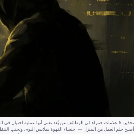
تحذير: 5 علامات حمراء في الوظائف عن بُعد تعني أنها عملية احتيال في الواقع
أصبح حلم العمل من المنزل — احتساء القهوة بملابس النوم، وتجنب التن