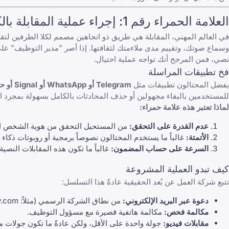
العلامة الحمراء رقم 1: إجراء عملية المقابلة بالكامل عبر تطبيقات المراسلة
في العالم المهني، المقابلة هي طريق ذو اتجاهين مصمم لكلا الطرفين لت
وسماع صوتك، وتقييم مدى ملاءمتك لثقافتها. إذا أصر "مدير التوظيف" عل
نصي، فمن المرجح أنك تواجه عملية احتيال.
فخ تطبيقات المراسلة
يفضل المحتالون تطبيقات مثل
Telegram أو WhatsApp أو Signal أو حتى ميزة الدردشة فقط في Skype
للمستخدمين بالبقاء مجهولين أو حذف المحادثات بالكامل بسهولة بمجرد اكت
لماذا تعتبر هذه علامة حمراء:
عدم القدرة على التحقق:
من المستحيل التحقق من هوية الشخص ال
الأتمتة:
غالباً ما يستخدم المحتالون نصوصاً برمجية أو روبوتات ذكا
السرعة على حساب المضمون:
غالباً ما تكون هذه المقابلات النصية قصيرة جداً، وتستغرق
كيف تبدو العملية المشروعة
تتبع شركة العمل عن بُعد الحقيقية عادةً هذا التسلسل:
دعوة عبر البريد الإلكتروني:
من نطاق الشركة الرسمي (مثلاً:
.com
مكالمة فحص:
مكالمة هاتفية قصيرة مع مسؤول التوظيف.
مقابلات فيديو:
جولة واحدة على الأقل، ولكن عادةً ما تكون جولات متعددة عبر Zoom أو Microsoft Teams أو eet