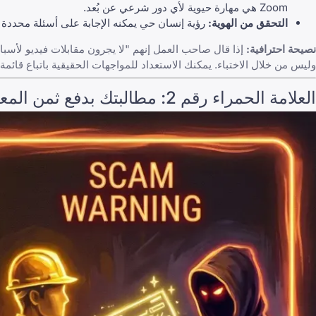
Zoom
هي مهارة حيوية لأي دور شرعي عن بُعد.
التحقق من الهوية:
رؤية إنسان حي يمكنه الإجابة على أسئلة محددة ح
نصيحة احترافية:
إذا قال صاحب العمل إنهم "لا يجرون مقابلات فيديو لأسبا
وليس من خلال الاختباء. يمكنك الاستعداد للمواجهات الحقيقية باتباع قائمة 
العلامة الحمراء رقم 2: مطالبتك بدفع ثمن المعدات أو "التدريب" مقدمًا