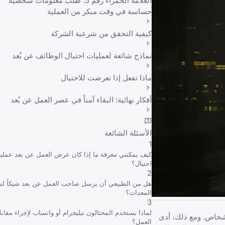
العلامة الحمراء رقم 5: طلب معلومات شخصية
حساسة في وقت مبكر من العملية
كيفية التحقق من شرعية الشركة
نماذج شائعة لعمليات احتيال الوظائف عن بُعد
ماذا تفعل إذا تعرضت للاحتيال
أفكار نهائية: البقاء آمناً في عصر العمل عن بُعد
الأسئلة الشائعة
1
كيف يمكنني معرفة ما إذا كان عرض العمل عن بعد عملية
احتيال؟
2
هل من الطبيعي أن يرسل صاحب العمل عن بعد شيكاً لش
المعدات؟
3
لماذا يستخدم المحتالون تيليجرام أو واتساب لإجراء مقابل
أشخاص. ومع ذلك، أدى
العمل؟