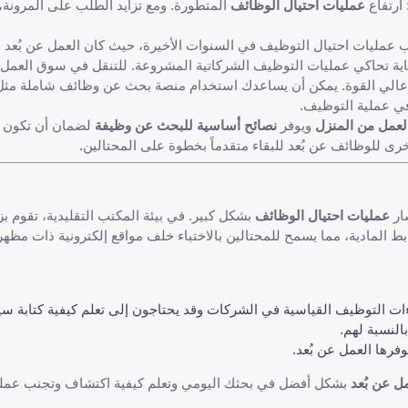
 ارتفاع
عمليات احتيال الوظائف
المتطورة. ومع تزايد الطلب على المرونة، ت
ب عمليات احتيال التوظيف في السنوات الأخيرة، حيث كان العمل عن بُعد 
ية تحاكي عمليات التوظيف الشركاتية المشروعة. للتنقل في سوق العمل ا
" عالي القوة. يمكن أن يساعدك استخدام منصة بحث عن وظائف شاملة مث
ي عملية التوظيف.
العمل من المنزل
ويوفر
نصائح أساسية للبحث عن وظيفة
لضمان أن تكون خط
خرى للوظائف عن بُعد
للبقاء متقدماً بخطوة على المحتالين.
ار
عمليات احتيال الوظائف
بشكل كبير. في بيئة المكتب التقليدية، تقوم بزيا
وابط المادية، مما يسمح للمحتالين بالاختباء خلف مواقع إلكترونية ذات مظهر
اءات التوظيف القياسية في الشركات وقد يحتاجون إلى تعلم
كيفية كتابة سي
النسبة لهم.
فرها العمل عن بُعد.
ل عن بُعد
بشكل أفضل في بحثك اليومي وتعلم
كيفية اكتشاف وتجنب عملي