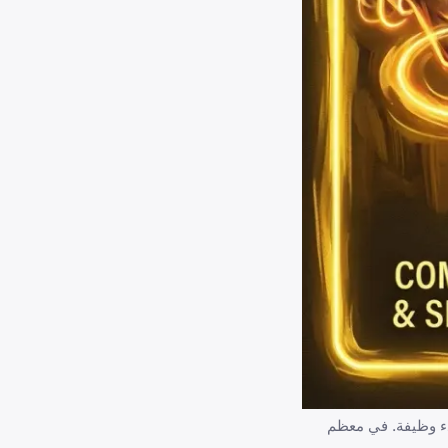
دء وظيفة. في معظم