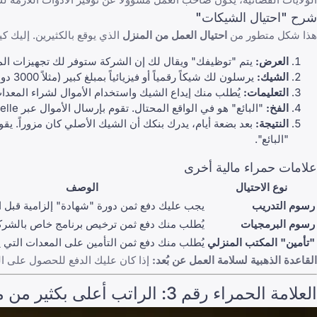
شرح "احتيال الشيكات"
هذا شكل متطور من
احتيال العمل من المنزل
الذي يوقع بالكثيرين. إليك ك
العرض:
يتم "توظيفك" ويقال لك إن الشركة ستوفر لك تجهيزات الم
الشيك:
يرسلون لك شيكاً رقمياً أو فيزيائياً بمبلغ كبير (مثلاً 3000 دولار).
التعليمات:
يُطلب منك إيداع الشيك واستخدام الأموال لشراء المعدا
الفخ:
"البائع" هو في الواقع المحتال. تقوم بإرسال الأموال عبر Zelle أو Venmo أو تحويل بنكي.
النتيجة:
بعد بضعة أيام، يدرك بنكك أن الشيك الأصلي كان مزوراً. يقوم البنك بإلغاء 
"البائع".
علامات حمراء مالية أخرى
نوع الاحتيال
الوصف
رسوم التدريب
يجب عليك دفع ثمن دورة "شهادة" إلزامية قبل ال
رسوم البرمجيات
يُطلب منك دفع ثمن ترخيص برنامج خاص بالشرك
"تأمين" المكتب المنزلي
يُطلب منك دفع ثمن التأمين على المعدات التي ي
القاعدة الذهبية لسلامة العمل عن بُعد:
إذا كان عليك الدفع للحصول على ال
العلامة الحمراء رقم 3: الراتب أعلى بكثير من متوسط السوق للمهارات المطلوبة