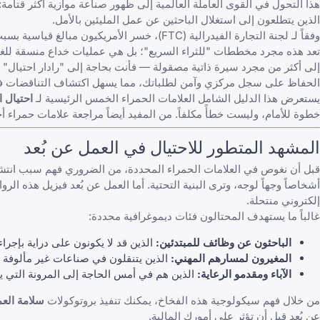
هذا التحول في القوى العاملة العالمية إلى ظهور صناعة موازية أكثر قتامة:
الذين يتطلعون إلى استغلال الباحثين عن عمل المليئين بالأمل.
وفقاً لـ
لجنة التجارة الفيدرالية (FTC)
، خسر الأمريكيون مبالغ قياسية بسب
تعد هذه مجرد مخططات "للثراء السريع"؛ بل هي عمليات خداع منسقة للغا
إلى أكثر من مجرد
سيرة ذاتية مصقولة
— فأنت بحاجة إلى "رادار احتيال
الحفاظ على سجل مركزي وآمن لطلباتك، مما يسهل اكتشاف التناقضات ف
يستعرض هذا الدليل الشامل العلامات الحمراء الخمس الرئيسية لـ
احتيال 
خطوة للأمام، وليست خطأً مكلفاً. من المفيد أيضاً مراجعة
علامات حمراء أ
المشهد المتطور للاحتيال في العمل عن بُعد
قبل أن نغوص في العلامات الحمراء المحددة، من الضروري فهم سبب انتش
أشخاصاً وجهاً لوجه، وترى البنية التحتية. أما العمل عن بُعد فيزيل هذه الر
إلكتروني منتحلة.
غالباً ما يستهدف المحتالون فئات ديموغرافية محددة:
الباحثون عن وظائف للمبتدئين:
الذين قد لا يكونون على دراية بإجر
المغيرون لمسارهم المهني:
الذين يتنقلون في صناعات غير مألوفة ب
الآباء ومقدمو الرعاية:
الذين هم في أمس الحاجة إلى المرونة التي يو
من خلال فهم سيكولوجية هذه الفخاخ، يمكنك تنفيذ بروتوكولات
سلامة العم
عن بُعد
قبل أن تؤثر على أمورك المالية.