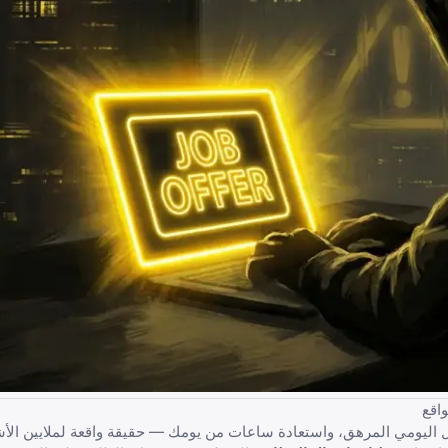
قل اليومي المرهق، واستعادة ساعات من يومك — حقيقة واقعة لملايين ال