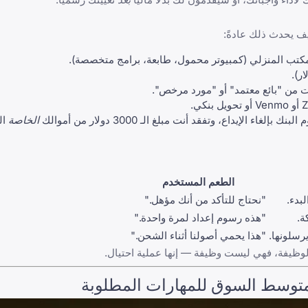
يف يحدث ذلك عادةً:
كتب المنزلي (كمبيوتر محمول، طابعة، برامج متخصصة).
ت من "بائع معتمد" أو "مورد مرخص".
الإيداع، وتفقد أنت مبلغ الـ 3000 دولار من أموالك
الخاصة
ال
الطعم المستخدم
بدء.
"نحتاج للتأكد من أنك مؤهل."
ة.
"هذه رسوم إعداد لمرة واحدة."
رسلونها.
"هذا يحمي أصولنا أثناء الشحن."
وظيفة، فهي ليست وظيفة — إنها عملية احتيال.