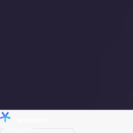
CareerBoom
Country (USD)