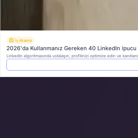
İş Arama
2026'da Kullanmanız Gereken 40 LinkedIn İpucu 
LinkedIn algoritmasında ustalaşın, profilinizi optimize edin ve kanıtlanmı