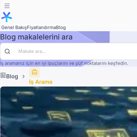
Genel Bakış
Fiyatlandırma
Blog
Blog makalelerini ara
İş aramanız için en iyi ipuçlarını ve püf noktalarını keşfedin.
Blog
İş Arama