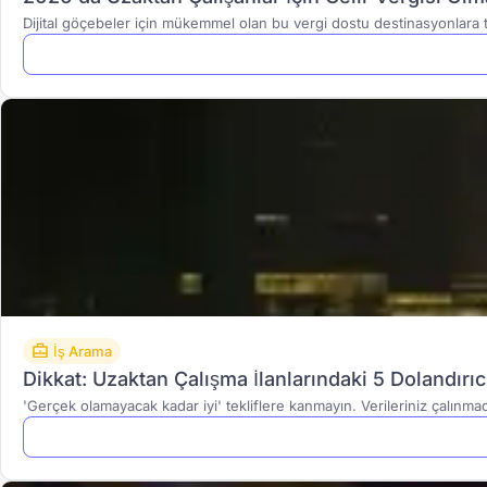
Dijital göçebeler için mükemmel olan bu vergi dostu destinasyonlara taş
İş Arama
Dikkat: Uzaktan Çalışma İlanlarındaki 5 Dolandırıcıl
'Gerçek olamayacak kadar iyi' tekliflere kanmayın. Verileriniz çalınmada