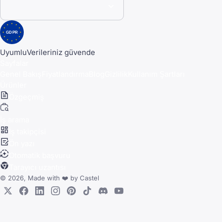
GDPR
Uyumlu
Verileriniz güvende
Sayfalar
Genel Bakış
Fiyatlandırma
Blog
Gizlilik
Kullanım Şartları
Ürünler
Özgeçmiş
İş arama
İş takipçisi
Ön yazı
Otomatik başvuru
Tarayıcı uzantısı
© 2026, Made with
❤️
by
Castel