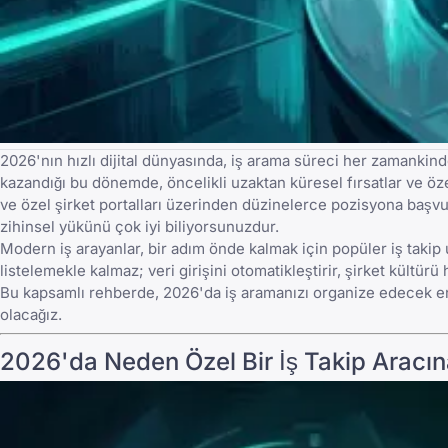
2026'nın hızlı dijital dünyasında,
iş arama süreci
her zamankinden
kazandığı bu dönemde,
öncelikli uzaktan küresel fırsatlar
ve öze
ve özel şirket portalları üzerinden düzinelerce pozisyona başv
zihinsel yükünü çok iyi biliyorsunuzdur.
Modern iş arayanlar, bir adım önde kalmak için
popüler iş takip
listelemekle kalmaz; veri girişini otomatikleştirir, şirket kültür
Bu kapsamlı rehberde, 2026'da iş aramanızı organize edecek en 
olacağız.
2026'da Neden Özel Bir İş Takip Aracına