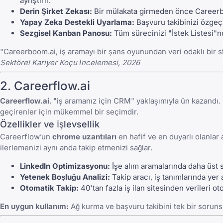
ayrıştırır.
Derin Şirket Zekası:
Bir mülakata girmeden önce Careerboo
Yapay Zeka Destekli Uyarlama:
Başvuru takibinizi özgeçm
Sezgisel Kanban Panosu:
Tüm sürecinizi "İstek Listesi"nd
"Careerboom.ai, iş aramayı bir şans oyunundan veri odaklı bir st
Sektörel Kariyer Koçu İncelemesi, 2026
2. Careerflow.ai
Careerflow.ai
, "iş aramanız için CRM" yaklaşımıyla ün kazandı.
geçirenler için mükemmel bir seçimdir.
Özellikler ve İşlevsellik
Careerflow’un
chrome uzantıları
en hafif ve en duyarlı olanlar 
ilerlemenizi aynı anda takip etmenizi sağlar.
LinkedIn Optimizasyonu:
İşe alım aramalarında daha üst s
Yetenek Boşluğu Analizi:
Takip aracı, iş tanımlarında yer 
Otomatik Takip:
40'tan fazla iş ilan sitesinden verileri o
En uygun kullanım:
Ağ kurma ve başvuru takibini tek bir sorunsu