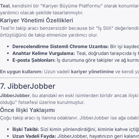
Teal
, kendisini bir "Kariyer Büyüme Platformu" olarak konumlan
yardımcı olacak şekilde tasarlanmıştır.
Kariyer Yönetimi Özellikleri
Teal’in takip aracı benzersizdir because bir "İş Stili" değerlen
örtüştüğünü de takip etmenize yardımcı olur.
Derecelendirme Sistemli Chrome Uzantısı:
Bir işi kayde
Anahtar Kelime Vurgulama:
Teal, doğrudan tarayıcıda iş 
E-posta Şablonları:
İş durumuna göre takipler ve ağ kurma 
En uygun kullanım:
Uzun vadeli
kariyer yönetimine
ve kendi ya
7. JibberJobber
JibberJobber
, bu alandaki en eski isimlerden biridir ancak iliş
olduğu" felsefesi üzerine kurulmuştur.
Önce İlişki Yaklaşımı
Çoğu takip aracı iş ilanına odaklanır. JibberJobber ise ağa odakl
İlişki Takibi:
Sizi kimin yönlendirdiğini, kiminle kahve içti
Uzun Vadeli Fayda:
JibberJobber, hayatınızın geri kalanın