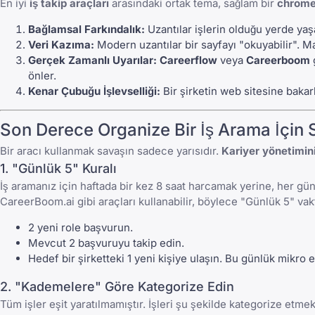
En iyi
iş takip araçları
arasındaki ortak tema, sağlam bir
chrome
Bağlamsal Farkındalık:
Uzantılar işlerin olduğu yerde ya
Veri Kazıma:
Modern uzantılar bir sayfayı "okuyabilir". Maa
Gerçek Zamanlı Uyarılar:
Careerflow
veya
Careerboom
önler.
Kenar Çubuğu İşlevselliği:
Bir şirketin web sitesine bakark
Son Derece Organize Bir İş Arama İçin St
Bir aracı kullanmak savaşın sadece yarısıdır.
Kariyer yönetimin
1. "Günlük 5" Kuralı
İş aramanız için haftada bir kez 8 saat harcamak yerine, her gü
CareerBoom.ai
gibi araçları kullanabilir, böylece "Günlük 5" vak
2 yeni role başvurun.
Mevcut 2 başvuruyu takip edin.
Hedef bir şirketteki 1 yeni kişiye ulaşın. Bu günlük mikro
2. "Kademelere" Göre Kategorize Edin
Tüm işler eşit yaratılmamıştır. İşleri şu şekilde kategorize etmek