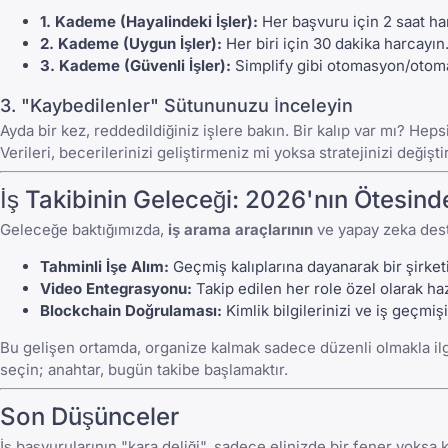
1. Kademe (Hayalindeki İşler):
Her başvuru için 2 saat ha
2. Kademe (Uygun İşler):
Her biri için 30 dakika harcayın
3. Kademe (Güvenli İşler):
Simplify gibi otomasyon/otomat
3. "Kaybedilenler" Sütununuzu İnceleyin
Ayda bir kez,
reddedildiğiniz işlere
bakın. Bir kalıp var mı? Heps
Verileri, becerilerinizi geliştirmeniz mi yoksa stratejinizi değiş
İş Takibinin Geleceği: 2026'nın Ötesin
Geleceğe baktığımızda,
iş arama araçlarının
ve
yapay zeka dest
Tahminli İşe Alım:
Geçmiş kalıplarına dayanarak bir şirket
Video Entegrasyonu:
Takip edilen her role özel olarak ha
Blockchain Doğrulaması:
Kimlik bilgilerinizi ve iş geçmi
Bu gelişen ortamda, organize kalmak sadece düzenli olmakla ilgili
seçin; anahtar, bugün takibe başlamaktır.
Son Düşünceler
İş başvurularının "kara deliği", sadece elinizde bir fener yoksa ka