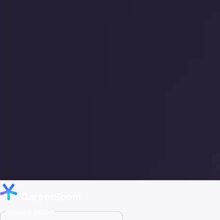
CareerBoom
Country (USD)