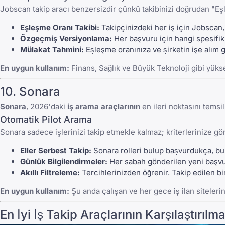
Jobscan takip aracı benzersizdir çünkü takibinizi doğrudan "Eşle
Eşleşme Oranı Takibi:
Takipçinizdeki her iş için Jobscan, 
Özgeçmiş Versiyonlama:
Her başvuru için hangi spesifik,
Mülakat Tahmini:
Eşleşme oranınıza ve şirketin işe alım 
En uygun kullanım:
Finans, Sağlık ve Büyük Teknoloji gibi yükse
10. Sonara
Sonara
, 2026'daki
iş arama araçlarının
en ileri noktasını temsil
Otomatik Pilot Arama
Sonara sadece işlerinizi takip etmekle kalmaz; kriterlerinize gör
Eller Serbest Takip:
Sonara rolleri bulup başvurdukça, bunla
Günlük Bilgilendirmeler:
Her sabah gönderilen yeni başvurul
Akıllı Filtreleme:
Tercihlerinizden öğrenir. Takip edilen bi
En uygun kullanım:
Şu anda çalışan ve her gece iş ilan siteler
En İyi İş Takip Araçlarının Karşılaştırılma