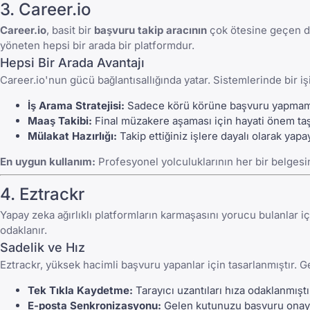
3. Career.io
Career.io
, basit bir
başvuru takip aracının
çok ötesine geçen de
yöneten hepsi bir arada bir platformdur.
Hepsi Bir Arada Avantajı
Career.io'nun gücü bağlantısallığında yatar. Sistemlerinde bir işi
İş Arama Stratejisi:
Sadece körü körüne başvuru yapmamanız
Maaş Takibi:
Final müzakere aşaması için hayati önem taşı
Mülakat Hazırlığı:
Takip ettiğiniz işlere dayalı olarak yap
En uygun kullanım:
Profesyonel yolculuklarının her bir belgesi
4. Eztrackr
Yapay zeka ağırlıklı platformların karmaşasını yorucu bulanlar i
odaklanır.
Sadelik ve Hız
Eztrackr, yüksek hacimli başvuru yapanlar için tasarlanmıştır. Ge
Tek Tıkla Kaydetme:
Tarayıcı uzantıları hıza odaklanmışt
E-posta Senkronizasyonu:
Gelen kutunuzu başvuru onaylar