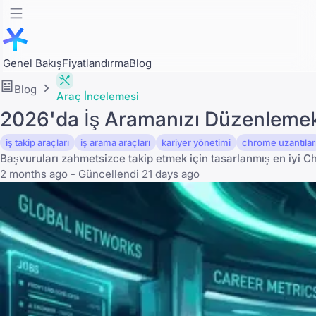
Genel Bakış
Fiyatlandırma
Blog
Blog
Araç İncelemesi
2026'da İş Aramanızı Düzenlemek İ
iş takip araçları
iş arama araçları
kariyer yönetimi
chrome uzantılar
Başvuruları zahmetsizce takip etmek için tasarlanmış en iyi Chr
2 months ago - Güncellendi 21 days ago