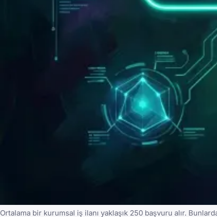
Ortalama bir kurumsal iş ilanı yaklaşık 250 başvuru alır. Bunlar