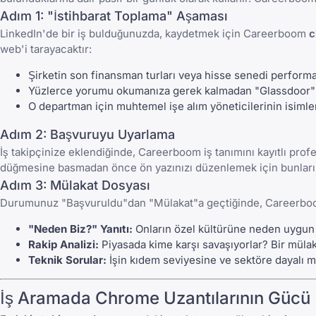
Adım 1: "İstihbarat Toplama" Aşaması
LinkedIn'de bir iş bulduğunuzda, kaydetmek için Careerboom
c
web'i tarayacaktır:
Şirketin son finansman turları veya hisse senedi performa
Yüzlerce yorumu okumanıza gerek kalmadan "Glassdoor" duy
O departman için muhtemel işe alım yöneticilerinin isimler
Adım 2: Başvuruyu Uyarlama
İş takipçinize eklendiğinde, Careerboom iş tanımını kayıtlı profesy
düğmesine basmadan önce ön yazınızı düzenlemek için bunları 
Adım 3: Mülakat Dosyası
Durumunuz "Başvuruldu"dan "Mülakat"a geçtiğinde, Careerboom bi
"Neden Biz?" Yanıtı:
Onların özel kültürüne neden uygun 
Rakip Analizi:
Piyasada kime karşı savaşıyorlar? Bir mülak
Teknik Sorular:
İşin kıdem seviyesine ve sektöre dayalı m
İş Aramada Chrome Uzantılarının Gücü