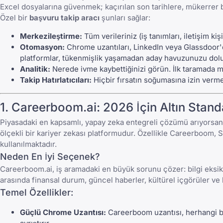
Excel dosyalarına güvenmek; kaçırılan son tarihlere, mükerrer
Özel bir
başvuru takip aracı
şunları sağlar:
Merkezileştirme:
Tüm verileriniz (iş tanımları, iletişim kişi
Otomasyon:
Chrome uzantıları, LinkedIn veya Glassdoor'da
platformlar, tükenmişlik yaşamadan aday havuzunuzu dolu 
Analitik:
Nerede ivme kaybettiğinizi görün. İlk taramada mı
Takip Hatırlatıcıları:
Hiçbir fırsatın soğumasına izin verme
1. Careerboom.ai: 2026 İçin Altın Stand
Piyasadaki en kapsamlı, yapay zeka entegreli çözümü arıyorsan
ölçekli bir kariyer zekası platformudur. Özellikle Careerboom, S
kullanılmaktadır.
Neden En İyi Seçenek?
Careerboom.ai, iş aramadaki en büyük sorunu çözer: bilgi eks
arasında finansal durum, güncel haberler, kültürel içgörüler ve h
Temel Özellikler:
Güçlü Chrome Uzantısı:
Careerboom uzantısı, herhangi bir 