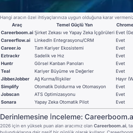
Hangi aracın özel ihtiyaçlarınıza uygun olduğuna karar vermenize
Araç
Temel Güçlü Yan
Chrome
Careerboom.ai
Şirket Zekası ve Yapay Zeka İçgörüleri
Evet (Ge
Careerflow.ai
LinkedIn Entegrasyonu/CRM
Evet
Career.io
Tam Kariyer Ekosistemi
Evet
Eztrackr
Sadelik ve Hız
Evet
Huntr
Görsel Kanban Panoları
Evet
Teal
Kariyer Büyüme ve Değerler
Evet
JibberJobber
Ağ Kurma/İlişkiler
Hayır (W
Simplify
Otomatik Doldurma ve Otomasyon
Evet
Jobscan
ATS Optimizasyonu
Evet
Sonara
Yapay Zeka Otomatik Pilot
Evet
Derinlemesine İnceleme: Careerboom.ai
2026 için en yüksek puan alan aracımız olan
Careerboom.ai
, t
bulunduklarına dair pasif bir günlük olarak kullanır. Careerboom.