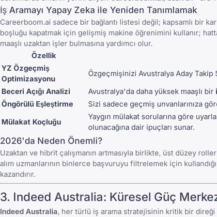
İş Aramayı Yapay Zeka ile Yeniden Tanımlamak
Careerboom.ai sadece bir bağlantı listesi değil; kapsamlı bir ka
boşluğu kapatmak için gelişmiş makine öğrenimini kullanır; hatt
maaşlı uzaktan işler
bulmasına yardımcı olur.
Özellik
YZ Özgeçmiş
Özgeçmişinizi Avustralya Aday Takip 
Optimizasyonu
Beceri Açığı Analizi
Avustralya'da daha yüksek maaşlı bir
Öngörülü Eşleştirme
Sizi sadece geçmiş unvanlarınıza göre 
Yaygın mülakat sorularına
göre uyarla
Mülakat Koçluğu
olunacağına
dair ipuçları sunar.
2026'da Neden Önemli?
Uzaktan ve hibrit çalışmanın artmasıyla birlikte, üst düzey roller
alım uzmanlarının binlerce başvuruyu filtrelemek için kullandığı
kazandırır.
3.
Indeed Australia
: Küresel Güç Merke
Indeed Australia
, her türlü iş arama stratejisinin kritik bir di