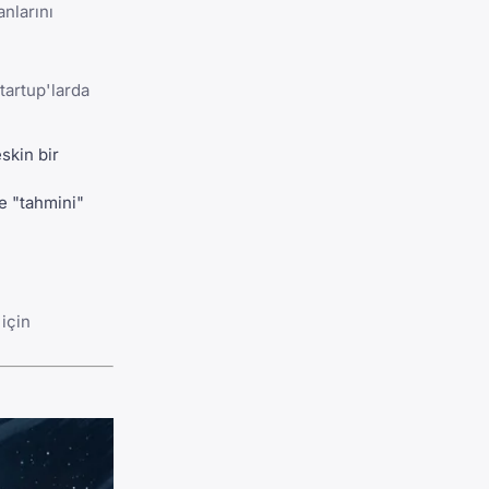
anlarını
tartup'larda
skin bir
le "tahmini"
 için