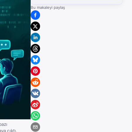
Bu makaleyi paylaş
bazı
ya çıktı.