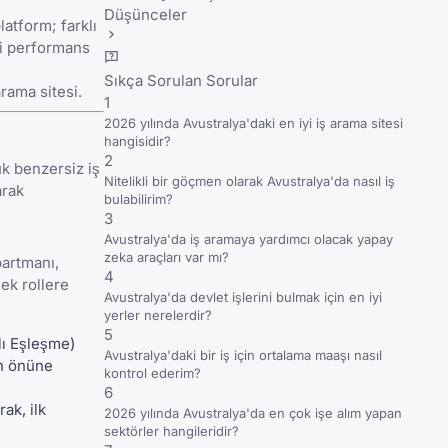
Düşünceler
atform; farklı
iyi performans
Sıkça Sorulan Sorular
arama sitesi.
1
2026 yılında Avustralya'daki en iyi iş arama sitesi
hangisidir?
2
ük benzersiz iş
Nitelikli bir göçmen olarak Avustralya'da nasıl iş
arak
bulabilirim?
3
Avustralya'da iş aramaya yardımcı olacak yapay
zeka araçları var mı?
partmanı,
4
ek rollere
Avustralya'da devlet işlerini bulmak için en iyi
yerler nerelerdir?
5
lı Eşleşme)
Avustralya'daki bir iş için ortalama maaşı nasıl
ın önüne
kontrol ederim?
6
ak, ilk
2026 yılında Avustralya'da en çok işe alım yapan
sektörler hangileridir?