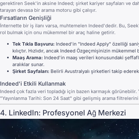
gerektiren Seek'in aksine Indeed; şirket kariyer sayfaları ve da
tarayan devasa bir arama motoru gibi çalışır.
Fırsatların Genişliği
İnternette bir iş ilanı varsa, muhtemelen Indeed'dedir. Bu, See
rol bulmak için onu mükemmel bir araç haline getirir.
Tek Tıkla Başvuru:
Indeed'in "Indeed Apply" özelliği sani
kılıçtır. Hızlıdır, ancak Indeed Özgeçmişinizin
mükemmel bi
Maaş Arama:
Indeed'in maaş verileri konusundaki şeffaflı
aralıklar sunar.
Şirket Sayfaları:
Belirli Avustralyalı şirketleri takip ederek 
Indeed'i Etkili Kullanmak
Indeed çok fazla veri topladığı için bazen karmaşık görünebilir.
"Yayınlanma Tarihi: Son 24 Saat" gibi gelişmiş arama filtrelerini 
4.
LinkedIn
: Profesyonel Ağ Merkezi