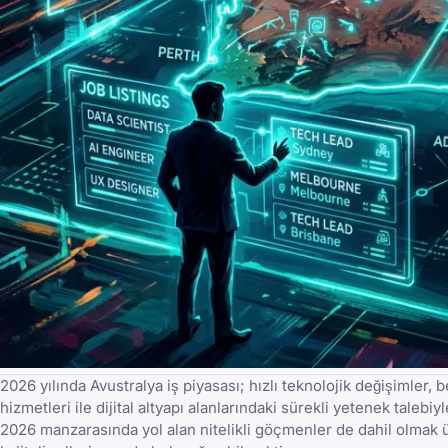
2026 yılında Avustralya iş piyasası; hızlı teknolojik değişimler, 
hizmetleri ile dijital altyapı alanlarındaki sürekli yetenek taleb
2026 manzarasında yol alan nitelikli göçmenler
de dahil olmak ü