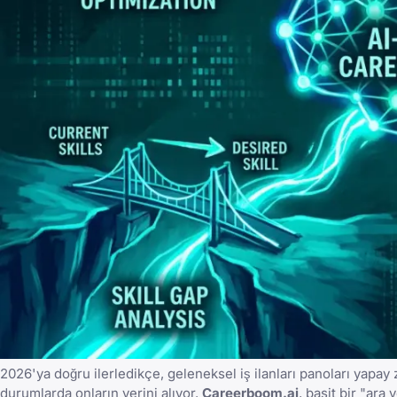
2026'ya doğru ilerledikçe, geleneksel iş ilanları panoları yapay
durumlarda onların yerini alıyor.
Careerboom.ai
, basit bir "ara