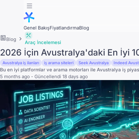
Genel Bakış
Fiyatlandırma
Blog
Blog
Araç İncelemesi
2026 İçin Avustralya'daki En İyi 1
Avustralya iş ilanları
iş arama siteleri
Seek Avustralya
Indeed Avust
Bu en iyi platformlar ve arama motorları ile Avustralya iş piy
5 months ago - Güncellendi 18 days ago