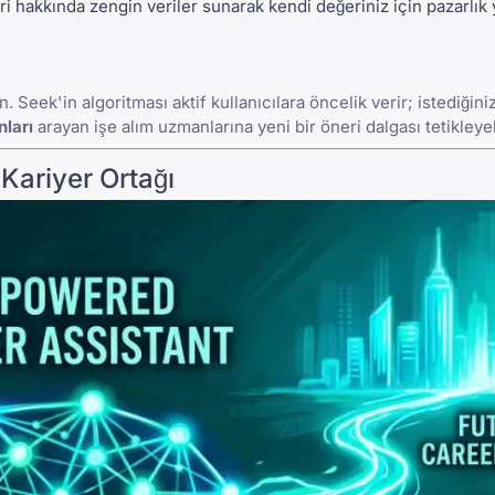
ri hakkında zengin veriler sunarak kendi değeriniz için pazarlı
. Seek'in algoritması aktif kullanıcılara öncelik verir; istediğin
nları
arayan işe alım uzmanlarına yeni bir öneri dalgası tetikleyeb
Kariyer Ortağı