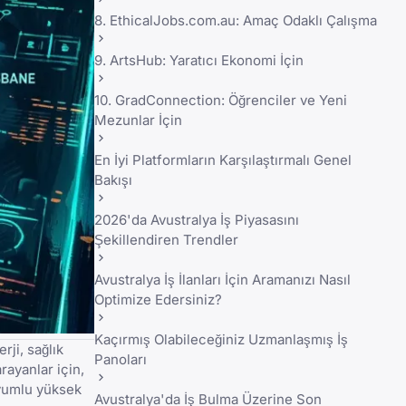
8. EthicalJobs.com.au: Amaç Odaklı Çalışma
9. ArtsHub: Yaratıcı Ekonomi İçin
10. GradConnection: Öğrenciler ve Yeni
Mezunlar İçin
En İyi Platformların Karşılaştırmalı Genel
Bakışı
2026'da Avustralya İş Piyasasını
Şekillendiren Trendler
Avustralya İş İlanları İçin Aramanızı Nasıl
Optimize Edersiniz?
Kaçırmış Olabileceğiniz Uzmanlaşmış İş
rji, sağlık
Panoları
rayanlar için,
 uyumlu yüksek
Avustralya'da İş Bulma Üzerine Son