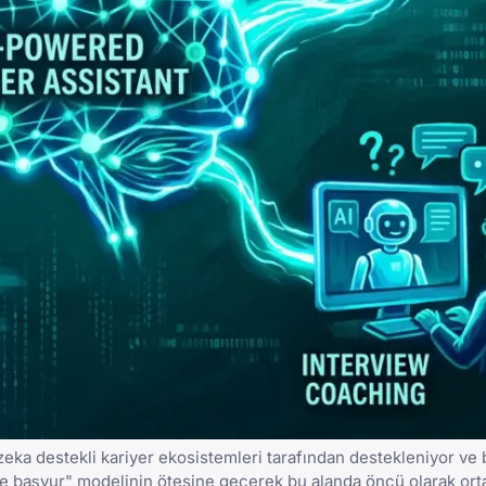
 zeka destekli kariyer ekosistemleri tarafından destekleniyor ve 
 ve başvur" modelinin ötesine geçerek bu alanda öncü olarak orta