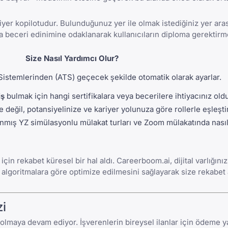
riyer kopilotudur. Bulunduğunuz yer ile olmak istediğiniz yer ara
a beceri edinimine odaklanarak kullanıcıların
diploma gerektir
Size Nasıl Yardımcı Olur?
Sistemlerinden (ATS) geçecek şekilde otomatik olarak ayarlar.
iş
bulmak için hangi sertifikalara veya becerilere ihtiyacınız oldu
değil, potansiyelinize ve kariyer yolunuza göre rollerle eşleştir
nmış YZ simülasyonlu mülakat turları ve
Zoom mülakatında nasıl 
 için rekabet küresel bir hal aldı. Careerboom.ai, dijital varlığın
 algoritmalara göre optimize edilmesini sağlayarak size rekabet 
zi
reği olmaya devam ediyor. İşverenlerin bireysel ilanlar için ödeme 