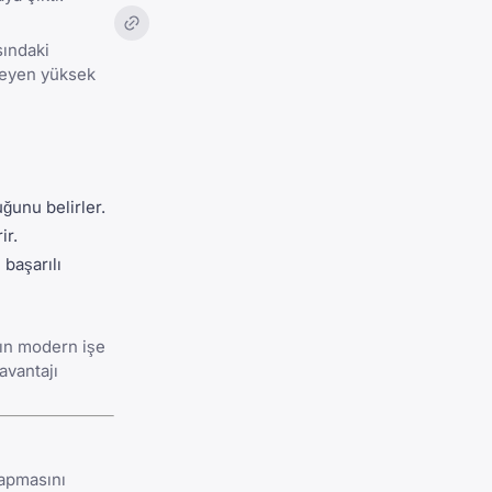
sındaki
meyen yüksek
ğunu belirler.
ir.
başarılı
ızın modern işe
avantajı
yapmasını