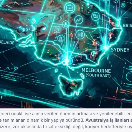
beceri odaklı işe alıma verilen önemin artması ve yenilenebilir ene
iyle tanımlanan dinamik bir yapıya büründü.
Avustralya iş ilanları
a
zere, zorluk aslında fırsat eksikliği değil, kariyer hedefleriyle