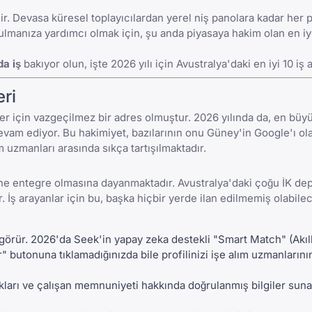
r. Devasa küresel toplayıcılardan yerel niş panolara kadar her pl
zi bulmanıza yardımcı olmak için, şu anda piyasaya hakim olan en 
da iş
bakıyor olun, işte 2026 yılı için Avustralya'daki en iyi 10 iş 
eri
er için vazgeçilmez bir adres olmuştur. 2026 yılında da, en büy
evam ediyor. Bu hakimiyet, bazılarının onu
Güney'in Google'ı
ol
uzmanları arasında sıkça tartışılmaktadır.
ne entegre olmasına dayanmaktadır. Avustralya'daki çoğu İK de
 İş arayanlar için bu, başka hiçbir yerde ilan edilmemiş olabilec
görür. 2026'da Seek'in yapay zeka destekli "Smart Match" (Akıl
ur" butonuna tıklamadığınızda bile profilinizi işe alım uzmanların
kları ve çalışan memnuniyeti hakkında doğrulanmış bilgiler sunar