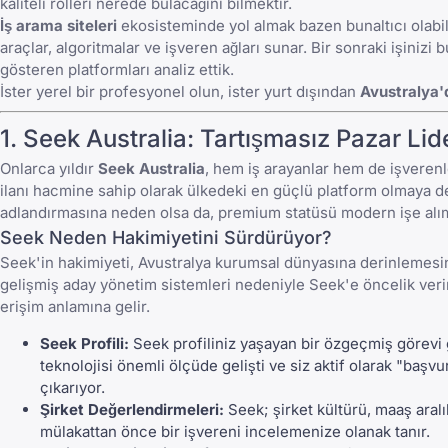
kaliteli rolleri nerede bulacağını bilmektir.
İş arama siteleri
ekosisteminde yol almak bazen bunaltıcı olabili
araçlar, algoritmalar ve işveren ağları sunar. Bir sonraki işini
gösteren platformları analiz ettik.
İster yerel bir profesyonel olun, ister yurt dışından
Avustralya'
1.
Seek Australia
: Tartışmasız Pazar Lid
Onlarca yıldır
Seek Australia
, hem iş arayanlar hem de işverenl
ilanı hacmine sahip olarak ülkedeki en güçlü platform olmaya d
adlandırmasına neden olsa da, premium statüsü modern işe alım 
Seek Neden Hakimiyetini Sürdürüyor?
Seek'in hakimiyeti, Avustralya kurumsal dünyasına derinlemesi
gelişmiş aday yönetim sistemleri nedeniyle Seek'e öncelik verir.
erişim anlamına gelir.
Seek Profili:
Seek profiliniz yaşayan bir özgeçmiş görevi 
teknolojisi önemli ölçüde gelişti ve siz aktif olarak "başv
çıkarıyor.
Şirket Değerlendirmeleri:
Seek; şirket kültürü, maaş aralı
mülakattan önce bir işvereni incelemenize olanak tanır.