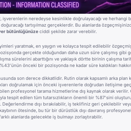
, işverenlerin neredeyse kesinlikle doğrulayacağı ve herhangi b
oğuracağı tartışılmaz gerçeklerdir. Bu alanlarda özgeçmişiniz
yer bütünlüğünüze
ciddi şekilde zarar verebilir.
mleri yaratmak, en yaygın ve kolayca tespit edilebilir
özgeçmiş
bir pozisyonda gerçekte olduğundan daha uzun süre çalışmış gibi 
ışma sürelerini abarttığını ve yaklaşık dörtte birinin çalışma tar
ın %43'ünün önceki bir pozisyonda ne kadar süre kaldıkları hakkı
usunda son derece dikkatlidir. Rutin olarak kapsamlı arka plan k
ukları doğrulamak için önceki işverenlerle doğrudan iletişime geç
abilen profesyonel tarama hizmetlerine dış kaynak olarak verilir.
yla tespit edilen tüm tutarsızlıkların önemli bir %87'sini oluşturu
Değerlendirme dışı bırakılabilir, iş teklifiniz geri çekilebilir vey
ş kaybının ötesinde, bu tür bir dürüstlük dışı davranış profesyonel
rklı alanlarda gelecekte iş bulmayı zorlaştırabilir.