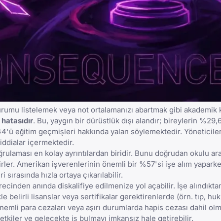
kurumu listelemek veya not ortalamanızı abartmak gibi akademik 
hatasıdır
. Bu, yaygın bir dürüstlük dışı alandır; bireylerin %29,
%44'ü eğitim geçmişleri hakkında yalan söylemektedir. Yöneticile
iddialar içermektedir.
ğrulaması en kolay ayrıntılardan biridir. Bunu doğrudan okulu ar
irler. Amerikan işverenlerinin önemli bir %57'si işe alım yapark
i sırasında hızla ortaya çıkarılabilir.
ecinden anında diskalifiye edilmenize yol açabilir. İşe alındıkta
e belirli lisanslar veya sertifikalar gerektirenlerde (örn. tıp, huk
ı, önemli para cezaları veya aşırı durumlarda hapis cezası dahil o
etkiler ve gelecekte iş bulmayı imkansız hale getirebilir.