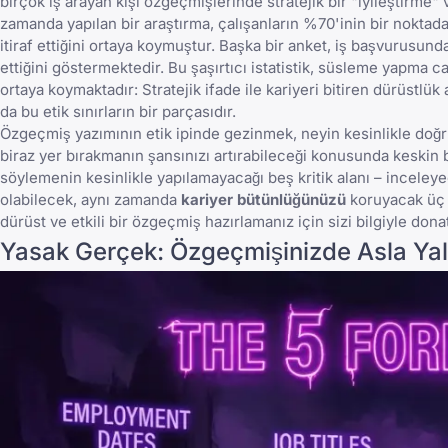
birçok iş arayan kişi özgeçmişlerinde stratejik bir "iyileştirm
zamanda yapılan bir araştırma, çalışanların %70'inin bir noktada
itiraf ettiğini ortaya koymuştur. Başka bir anket, iş başvurusun
ettiğini göstermektedir. Bu şaşırtıcı istatistik, süsleme yapma ca
ortaya koymaktadır: Stratejik ifade ile kariyeri bitiren dürüstlü
da bu etik sınırların bir parçasıdır.
Özgeçmiş yazımının etik ipinde gezinmek, neyin kesinlikle doğru 
biraz yer bırakmanın şansınızı artırabileceği konusunda keskin b
söylemenin kesinlikle yapılamayacağı beş kritik alanı – incele
olabilecek, aynı zamanda
kariyer bütünlüğünüzü
koruyacak üç 
dürüst ve etkili bir
özgeçmiş
hazırlamanız için sizi bilgiyle dona
Yasak Gerçek: Özgeçmişinizde Asla Ya