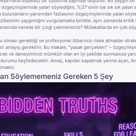
e" veya hatta düpedüz bir uydurma yapmayı düşünür. Bu yaygın bir
 özgeçmişlerinde yalan söylediğini, %37'sinin ise sık sık yalan 
da bulunanların yarısından fazlasının özgeçmişlerinde yalan söyle
zibesinin yaygınlığını vurgulamakla birlikte, aynı zamanda kritik 
k arasında nerede bir çizgi çekmelisiniz?
Mülakatlarda en çok söy
olması gerektiği ve profesyonel itibarınızı riske atmadan strate
ir anlayış gerektirir. Bu makale, "yasak gerçekleri" – özgeçmişi
yecek ve deneyiminizi mümkün olan en iyi şekilde sunmanıza yar
durumu keşfedecektir. Amaç, kapıları kapatmak yerine açan, ikn
tmaktır.
lan Söylememeniz Gereken 5 Şey