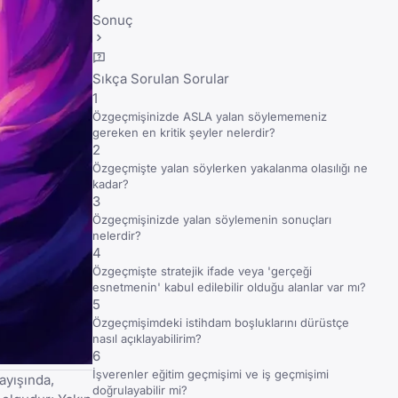
Sonuç
Sıkça Sorulan Sorular
1
Özgeçmişinizde ASLA yalan söylememeniz
gereken en kritik şeyler nelerdir?
2
Özgeçmişte yalan söylerken yakalanma olasılığı ne
kadar?
3
Özgeçmişinizde yalan söylemenin sonuçları
nelerdir?
4
Özgeçmişte stratejik ifade veya 'gerçeği
esnetmenin' kabul edilebilir olduğu alanlar var mı?
5
Özgeçmişimdeki istihdam boşluklarını dürüstçe
nasıl açıklayabilirim?
6
İşverenler eğitim geçmişimi ve iş geçmişimi
ayışında,
doğrulayabilir mi?