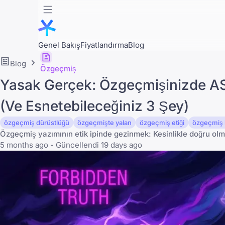
Genel Bakış
Fiyatlandırma
Blog
Blog
Özgeçmiş
Yasak Gerçek: Özgeçmişinizde A
(Ve Esnetebileceğiniz 3 Şey)
özgeçmiş dürüstlüğü
özgeçmişte yalan
özgeçmiş etiği
özgeçmiş h
Özgeçmiş yazımının etik ipinde gezinmek: Kesinlikle doğru olmas
5 months ago - Güncellendi 19 days ago