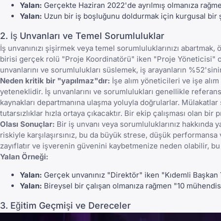
Yalan:
Gerçekte Haziran 2022'de ayrılmış olmanıza rağmen 
Yalan:
Uzun bir iş boşluğunu doldurmak için kurgusal bir 
2. İş Unvanları ve Temel Sorumluluklar
İş unvanınızı şişirmek veya temel sorumluluklarınızı abartmak,
ö
birisi gerçek rolü "Proje Koordinatörü" iken "Proje Yöneticisi" o
unvanlarını ve sorumlulukları süslemek, iş arayanların %52'sinin i
Neden kritik bir "yapılmaz"dır:
İşe alım yöneticileri ve işe alı
yeteneklidir. İş unvanlarını ve sorumlulukları genellikle referan
kaynakları departmanına ulaşma yoluyla doğrularlar.
Mülakatlar
tutarsızlıklar hızla ortaya çıkacaktır. Bir ekip çalışması olan bir 
Olası Sonuçlar:
Bir iş unvanı veya sorumluluklarınız hakkında ya
riskiyle karşılaşırsınız, bu da büyük strese, düşük performansa 
zayıflatır ve işverenin güvenini kaybetmenize neden olabilir, bu d
Yalan Örneği:
Yalan:
Gerçek unvanınız "Direktör" iken "Kıdemli Başkan 
Yalan:
Bireysel bir çalışan olmanıza rağmen "10 mühendisl
3. Eğitim Geçmişi ve Dereceler