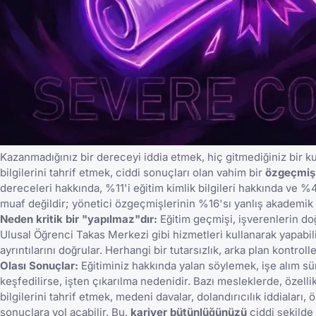
Kazanmadığınız bir dereceyi iddia etmek, hiç gitmediğiniz bir 
bilgilerini tahrif etmek, ciddi sonuçları olan vahim bir
özgeçmiş 
dereceleri hakkında, %11'i eğitim kimlik bilgileri hakkında ve 
muaf değildir; yönetici özgeçmişlerinin %16'sı yanlış akademik 
Neden kritik bir "yapılmaz"dır:
Eğitim geçmişi, işverenlerin do
Ulusal Öğrenci Takas Merkezi gibi hizmetleri kullanarak yapabil
ayrıntılarını doğrular. Herhangi bir tutarsızlık, arka plan kontroller
Olası Sonuçlar:
Eğitiminiz hakkında yalan söylemek, işe alım sür
keşfedilirse, işten çıkarılma nedenidir. Bazı mesleklerde, özellikl
bilgilerini tahrif etmek, medeni davalar, dolandırıcılık iddialar
sonuçlara yol açabilir. Bu,
kariyer bütünlüğünüzü
ciddi şekilde 