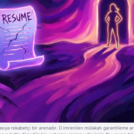
asıya rekabetçi bir arenadır. O imrenilen mülakatı garantileme ar