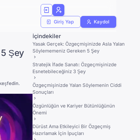
Giriş Yap
Kaydol
İçindekiler
Yasak Gerçek: Özgeçmişinizde Asla Yalan
 5 Şey
Söylememeniz Gereken 5 Şey
Stratejik İfade Sanatı: Özgeçmişinizde
Esnetebileceğiniz 3 Şey
 keşfedin.
Özgeçmişinizde Yalan Söylemenin Ciddi
Sonuçları
Özgünlüğün ve Kariyer Bütünlüğünün
Önemi
Dürüst Ama Etkileyici Bir Özgeçmiş
Hazırlamak İçin İpuçları