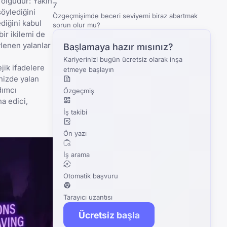
 olgudur: Yakın
7
söylediğini
Özgeçmişimde beceri seviyemi biraz abartmak
diğini kabul
sorun olur mu?
bir ikilemi de
lenen yalanlar
Başlamaya hazır mısınız?
Kariyerinizi bugün ücretsiz olarak inşa
jik ifadelere
etmeye başlayın
nizde yalan
dımcı
Özgeçmiş
a edici,
İş takibi
Ön yazı
İş arama
Otomatik başvuru
Tarayıcı uzantısı
Ücretsiz başla