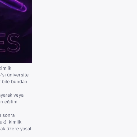
kimlik
6'sı üniversite
r bile bundan
ayarak veya
en eğitim
n sonra
uk), kimlik
lmak üzere yasal