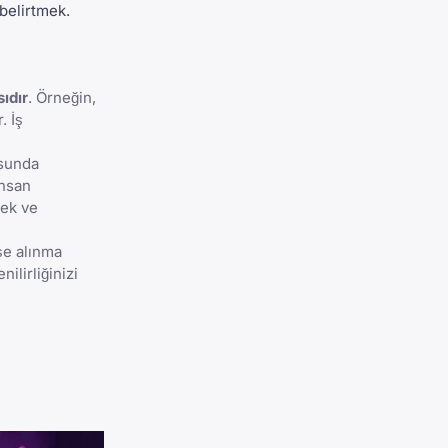
belirtmek.
ıdır
. Örneğin,
. İş
usunda
insan
cek ve
şe alınma
ilirliğinizi