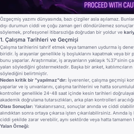
Özgeçmiş yazımı dünyasında, bazı çizgiler asla aşılamaz. Bunlar
dışı durumun ciddi ve çoğu zaman geri döndürülemez sonuçlar d
söylemek, profesyonel itibarsızlığa doğrudan bir yoldur ve
kari
1. Çalışma Tarihleri ve Geçmişi
Çalışma tarihlerini tahrif etmek veya tamamen uydurma iş deneyi
biridir. İş arayanlar genellikle iş boşluklarını kapatmak veya 
bunu yaparlar. Araştırmalar, iş arayanların yaklaşık %37'sinin çal
yalan söylediğini göstermektedir. Başka bir anket, katılımcılar
söylediğini belirtmiştir.
Neden kritik bir "yapılmaz"dır:
İşverenler, çalışma geçmişi kon
yaparlar ve iş unvanlarını, çalışma tarihlerini ve hatta sorumlul
kontroller genellikle 24-48 saat içinde kesin tarihleri doğrulay
akademik doğrulama tutarsızlıkları, arka plan kontrolleri aracılığı
Olası Sonuçlar:
Yakalanırsanız, sonuçlar anında ve ciddi olabilir. 
alındıktan sonra ortaya çıkarsa işten çıkarılabilirsiniz. Anında i
ciddi şekilde zarar verebilir, aynı sektörde veya hatta tamamen fa
Yalan Örneği: