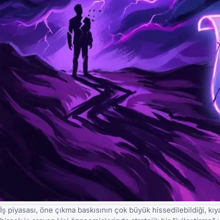
İş piyasası, öne çıkma baskısının çok büyük hissedilebildiği, kıy