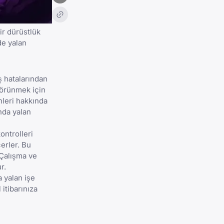
ir dürüstlük
de yalan
 hatalarından
görünmek için
ihleri hakkında
nda yalan
ontrolleri
erler. Bu
 Çalışma ve
r.
a yalan işe
 itibarınıza