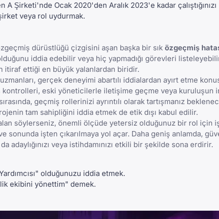
A Şirketi'nde Ocak 2020'den Aralık 2023'e kadar çalıştığınızı 
şirket veya rol uydurmak.
zgeçmiş dürüstlüğü
çizgisini aşan başka bir sık
özgeçmiş hatas
lduğunu iddia edebilir veya hiç yapmadığı görevleri listeleyebilir
tiraf ettiği en büyük yalanlardan biridir.
m uzmanları, gerçek deneyimi abartılı iddialardan ayırt etme kon
s kontrolleri, eski yöneticilerle iletişime geçme veya kuruluşun 
sırasında, geçmiş rollerinizi ayrıntılı olarak tartışmanız beklene
projenin tam sahipliğini iddia etmek de etik dışı kabul edilir.
lan söylerseniz, önemli ölçüde yetersiz olduğunuz bir rol için i
ve sonunda işten çıkarılmaya yol açar. Daha geniş anlamda, güven
a adaylığınızı veya istihdamınızı etkili bir şekilde sona erdirir.
Yardımcısı" olduğunuzu iddia etmek.
ik ekibini yönettim" demek.