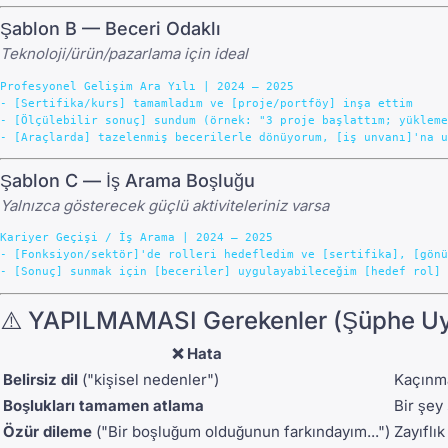
Şablon B — Beceri Odaklı
Teknoloji/ürün/pazarlama için ideal
Profesyonel Gelişim Ara Yılı | 2024 – 2025

- [Sertifika/kurs] tamamladım ve [proje/portföy] inşa ettim

- [Ölçülebilir sonuç] sundum (örnek: "3 proje başlattım; yükleme
Şablon C — İş Arama Boşluğu
Yalnızca gösterecek güçlü aktiviteleriniz varsa
Kariyer Geçişi / İş Arama | 2024 – 2025

- [Fonksiyon/sektör]'de rolleri hedefledim ve [sertifika], [gönü
⚠️ YAPILMAMASI Gerekenler (Şüphe Uy
❌ Hata
Belirsiz dil
("kişisel nedenler")
Kaçınma
Boşlukları tamamen atlama
Bir şey
Özür dileme
("Bir boşluğum olduğunun farkındayım...")
Zayıflı