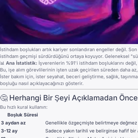
İstihdam boşlukları artık kariyer sonlandıran engeller değil. Son 
istihdam geçmişi sürdürdüğünü ortaya koyuyor. Geleneksel "süre
📊
Ana İstatistik:
İşverenlerin %91'i istihdam boşluklarını değil, 
Bu, işe alım görevlilerinin işten uzak geçirilen süreden daha az
İster bakım için, ister seyahat, beceri geliştirme, sağlık, taşın
boşluğu nasıl açıklayacağınızı gösterir.
🤔 Herhangi Bir Şeyi Açıklamadan Önce
Bu hızlı kural kullanın:
Boşluk Süresi
3 aydan az
Genellikle özgeçmişte belirtmeye değmez (
3-12 ay
Sadece yakın tarihli ve belirginse hafif bi