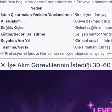
İstihdam boşlukları geçerli nedenlerle olur. En yaygın olanları o
Neden
İşten Çıkarmalar/Yeniden Yapılandırma
"Şirket yeniden yapılan
Aile/Bakım
"Aileye bakmak için pla
Sağlık/Kişisel
"Kişisel sağlık ve es
Eğitim/Beceri Geliştirme
"Gelişen sektör trendl
Seyahat/Ara Yıl
"Küresel seyahat için
Taşınma/Geçiş
"Aile fırsatları için t
💡
Profesyonel İpucu:
Her zaman ne öğrendiğinizi vurgulayın—
🎯 İşe Alım Görevlilerinin İstediği 30-6