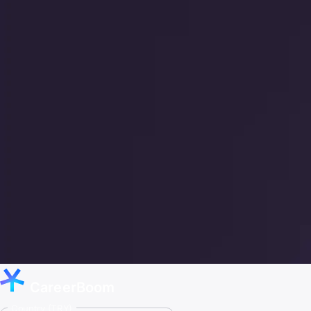
CareerBoom
Country (TRY)