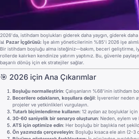
2026'da, istihdam boşlukları giderek daha yaygın, giderek daha
📊
Pazar İçgörüsü:
İşe alım yöneticilerinin %85'i 2026 işe alım
Bir istihdam boşluğu alma isteğiniz—bakım, beceri geliştirme, iyi
rollerde kalırken kendinize yatırım yaptınız. Bu, güvenle paylaş
başarılı dönüş için ek stratejiler sağlar.
🎯 2026 için Ana Çıkarımlar
Boşluğu normalleştirin
: Çalışanların %68'inin istihdam boş
Becerilere odaklanın, koşullara değil
: İşverenler neden a
projeler ve yetkinlikleri vurgulayın.
Tutarlı biçimlendirme kullanın
: 12 aydan az boşluklar için
30-60 saniyelik bir senaryo oluşturun
: Neden, eylem ve h
ATS için optimize edin
: Her boşluğu bir başlıkla net şekil
Ön yazınızda çerçeveleyin
: Boşluğu kısaca ele alın (2-3 
Büyüme göstererek farklılaştırın
: İş gücünden ayrıldığın