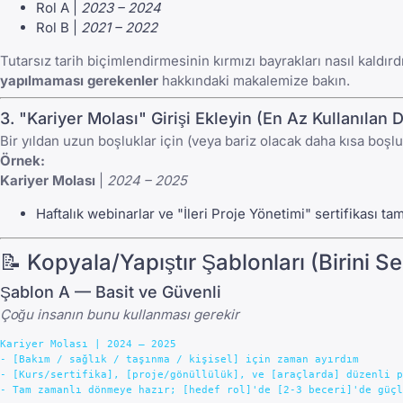
Rol A |
2023 – 2024
Rol B |
2021 – 2022
Tutarsız tarih biçimlendirmesinin kırmızı bayrakları nasıl kaldı
yapılmaması gerekenler
hakkındaki makalemize bakın.
3. "Kariyer Molası" Girişi Ekleyin (En Az Kullanılan
Bir yıldan uzun boşluklar için (veya bariz olacak daha kısa boşlukl
Örnek:
Kariyer Molası
|
2024 – 2025
Haftalık webinarlar ve "İleri Proje Yönetimi" sertifikası 
📝 Kopyala/Yapıştır Şablonları (Birini Se
Şablon A — Basit ve Güvenli
Çoğu insanın bunu kullanması gerekir
Kariyer Molası | 2024 – 2025

- [Bakım / sağlık / taşınma / kişisel] için zaman ayırdım

- [Kurs/sertifika], [proje/gönüllülük], ve [araçlarda] düzenli p