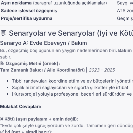
Aşırı açıklama
(paragraf uzunluğunda açıklamalar)
Saygı y
Sadece işlevsel özgeçmiş
ATS zor
Proje/sertifika uydurma
Geçmiş 
💬 Senaryolar ve Senaryolar (İyi ve Köt
Senaryo A: Evde Ebeveyn / Bakım
Bu, özgeçmiş boşluğunun en yaygın nedenlerinden biri.
Bakım ö
sabır.
📝 Özgeçmiş Metni (örnek):
Tam Zamanlı Bakıcı / Aile Koordinatörü
|
2023 – 2025
Tıbbi randevuları koordine ettim ve ev bütçelerini yönett
Sağlık hizmeti sağlayıcıları ve sigorta şirketleriyle irtibat
[Kurs/proje] yoluyla profesyonel becerileri sürdürdüm ve 
Mülakat Cevapları:
❌ Kötü (aşırı paylaşım + emin değil):
"Evde çok şeyle uğraşıyordum ve zordu. Tamamen geri döndü
✅ İyi (net + şimdi hazır):