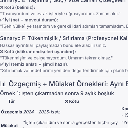
Senaryo E: Taşınma / Göç / Vize Zaman Çizelgeleri
❌ Kötü (belirsiz):
"Taşınıyordum ve evrak işleriyle uğraşıyordum. Zaman aldı."
✅ İyi (net + mevcut durum):
"[Şehir/ülke]'ye taşındım ve gerekli idari adımları tamamladım. B
Senaryo F: Tükenmişlik / Sıfırlama (Profesyonel Kal
Hassas ayrıntıları paylaşmadan bunu ele alabilirsiniz.
❌ Kötü (istikrar endişeleri uyandırır):
"Tükenmişim ve çalışamıyordum. Umarım tekrar olmaz."
✅ İyi (temiz anlatı + şimdi hazır):
"Sıfırlamak ve hedeflerimi yeniden değerlendirmek için planlı b
📊 Özgeçmiş + Mülakat Örnekleri: Aynı B
Örnek 1: İşten çıkarmadan sonra 9 aylık boşluk
Tür
❌ Kötü
Kar
Özgeçmiş
2024 – 2025: İşsiz
- [
"İşten çıkarıldım ve sonra gerçekten hiçbir şey
"Ye
Mülakat