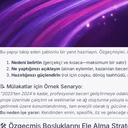
Bu yapıyı takip eden şablonlu bir yanıt hazırlayın. Özgeçmişler, ö
Nedeni belirtin
(gerçekçi ve kısaca—maksimum bir satır)
Ne yaptığınızı açıklayın
(alınan eylemler, kazanılan beceri
Hazırlığınızı güçlendirin
(rol için coşku, dönüş taahhüdü,
📝 Mülakatlar için Örnek Senaryo:
"2023'ten 2024'e kadar, profesyonel beceri geliştirmeye odakla
proje üzerinde çalıştım ve webinarlar ve ağ oluşturma yoluyla se
getirmek üzere konumlandırılmış, tam enerjili olarak iş gücün
Bu neden işe yarar:
Kendinden emin, spesifik, öz ve geleceğe 
🛠️ Özgeçmiş Boşluklarını Ele Alma Strate