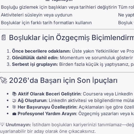
Boşluğu gizlemek için başlıkları veya tarihleri değiştirin
Tüm rol
Aktiviteleri süsleyin veya uydurun
Ne yapt
Boşluklar için farklı tarih formatları kullanın
Boşluk 
📄 Boşluklar için Özgeçmiş Biçimlendirm
Önce becerilere odaklanın:
Üste yakın Yetkinlikler ve Proj
Gönüllülük dahil edin:
Momentum ve sorumluluk gösterir
Serbest işi gruplayın:
Birden fazla küçük iş yaptıysanız, 
🚀 2026'da Başarı için Son İpuçları
📚
Aktif Olarak Beceri Geliştirin
: Coursera veya LinkedIn L
🤝
Ağ Oluşturun
: LinkedIn aktivitesi ve bilgilendirme müla
🎯
Her Başvuruyu Özelleştirin
: Açıklamaları işe göre özell
💼
Profesyonel Yardım Arayın
: Özgeçmiş yazarları veya kar
💡
Unutmayın:
İstihdam boşlukları kariyerinizi tanımlamaz—değişe
uyarlanabilir bir aday olarak öne çıkacaksınız.