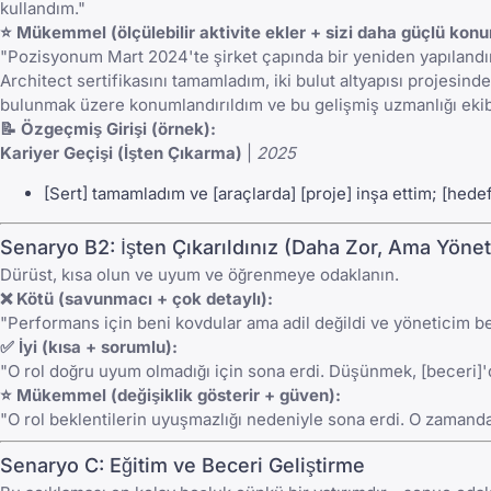
kullandım."
⭐ Mükemmel (ölçülebilir aktivite ekler + sizi daha güçlü konu
"Pozisyonum Mart 2024'te şirket çapında bir yeniden yapılandırma
Architect sertifikasını tamamladım, iki bulut altyapısı projesin
bulunmak üzere konumlandırıldım ve bu gelişmiş uzmanlığı ekibi
📝 Özgeçmiş Girişi (örnek):
Kariyer Geçişi (İşten Çıkarma)
|
2025
[Sert] tamamladım ve [araçlarda] [proje] inşa ettim; [hedef
Senaryo B2: İşten Çıkarıldınız (Daha Zor, Ama Yöneti
Dürüst, kısa olun ve uyum ve öğrenmeye odaklanın.
❌ Kötü (savunmacı + çok detaylı):
"Performans için beni kovdular ama adil değildi ve yöneticim be
✅ İyi (kısa + sorumlu):
"O rol doğru uyum olmadığı için sona erdi. Düşünmek, [beceri]'d
⭐ Mükemmel (değişiklik gösterir + güven):
"O rol beklentilerin uyuşmazlığı nedeniyle sona erdi. O zamandan
Senaryo C: Eğitim ve Beceri Geliştirme