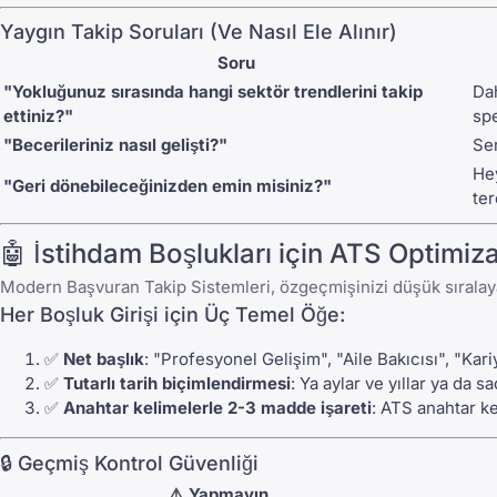
Yaygın Takip Soruları (Ve Nasıl Ele Alınır)
Soru
"Yokluğunuz sırasında hangi sektör trendlerini takip
Dah
ettiniz?"
spe
"Becerileriniz nasıl gelişti?"
Ser
Hey
"Geri dönebileceğinizden emin misiniz?"
ter
🤖 İstihdam Boşlukları için ATS Optimi
Modern Başvuran Takip Sistemleri, özgeçmişinizi düşük sıralaya
Her Boşluk Girişi için Üç Temel Öğe:
✅
Net başlık
: "Profesyonel Gelişim", "Aile Bakıcısı", "Kar
✅
Tutarlı tarih biçimlendirmesi
: Ya aylar ve yıllar ya da 
✅
Anahtar kelimelerle 2-3 madde işareti
: ATS anahtar k
🔒 Geçmiş Kontrol Güvenliği
⚠️ Yapmayın