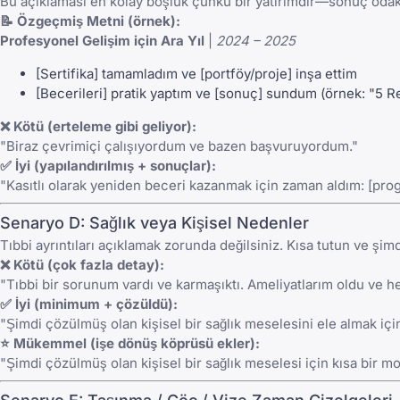
Bu açıklaması en kolay boşluk çünkü bir yatırımdır—sonuç odakl
📝 Özgeçmiş Metni (örnek):
Profesyonel Gelişim için Ara Yıl
|
2024 – 2025
[Sertifika] tamamladım ve [portföy/proje] inşa ettim
[Becerileri] pratik yaptım ve [sonuç] sundum (örnek: "5 
❌ Kötü (erteleme gibi geliyor):
"Biraz çevrimiçi çalışıyordum ve bazen başvuruyordum."
✅ İyi (yapılandırılmış + sonuçlar):
"Kasıtlı olarak yeniden beceri kazanmak için zaman aldım: [prog
Senaryo D: Sağlık veya Kişisel Nedenler
Tıbbi ayrıntıları açıklamak zorunda değilsiniz. Kısa tutun ve şimd
❌ Kötü (çok fazla detay):
"Tıbbi bir sorunum vardı ve karmaşıktı. Ameliyatlarım oldu ve her
✅ İyi (minimum + çözüldü):
"Şimdi çözülmüş olan kişisel bir sağlık meselesini ele almak i
⭐ Mükemmel (işe dönüş köprüsü ekler):
"Şimdi çözülmüş olan kişisel bir sağlık meselesi için kısa bir 