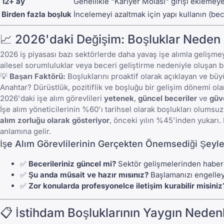
12+ ay
Genellikle "Kariyer Molası" girişi eklemeye 
Birden fazla boşluk
İncelemeyi azaltmak için yapı kullanın (bec
📈 2026'daki Değişim: Boşluklar Neden
2026 iş piyasası bazı sektörlerde daha yavaş işe alımla gelişmey
ailesel sorumluluklar veya beceri geliştirme nedeniyle oluşan b
💡
Başarı Faktörü:
Boşluklarını proaktif olarak açıklayan ve b
Anahtar? Dürüstlük, pozitiflik ve boşluğu bir gelişim dönemi ol
2026'daki işe alım görevlileri
yetenek
,
güncel beceriler
ve
güve
İşe alım yöneticilerinin %60'ı tarihsel olarak boşlukları olumsuz
alım zorluğu olarak gösteriyor
, önceki yılın %45'inden yukarı. B
anlamına gelir.
İşe Alım Görevlilerinin Gerçekten Önemsediği Şeyle
✅
Becerileriniz güncel mi?
Sektör gelişmelerinden haberd
✅
Şu anda müsait ve hazır mısınız?
Başlamanızı engelley
✅
Zor konularda profesyonelce iletişim kurabilir misiniz
📋 İstihdam Boşluklarının Yaygın Nedenl