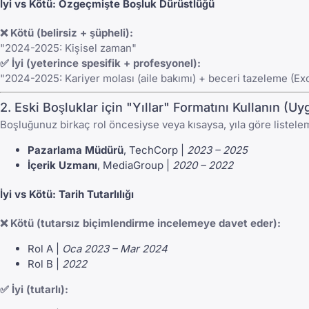
İyi vs Kötü: Özgeçmişte Boşluk Dürüstlüğü
❌ Kötü (belirsiz + şüpheli):
"2024-2025: Kişisel zaman"
✅ İyi (yeterince spesifik + profesyonel):
"2024-2025: Kariyer molası (aile bakımı) + beceri tazeleme (Ex
2. Eski Boşluklar için "Yıllar" Formatını Kullanın (
Boşluğunuz birkaç rol öncesiyse veya kısaysa, yıla göre listeleme
Pazarlama Müdürü
, TechCorp |
2023 – 2025
İçerik Uzmanı
, MediaGroup |
2020 – 2022
İyi vs Kötü: Tarih Tutarlılığı
❌ Kötü (tutarsız biçimlendirme incelemeye davet eder):
Rol A |
Oca 2023 – Mar 2024
Rol B |
2022
✅ İyi (tutarlı):