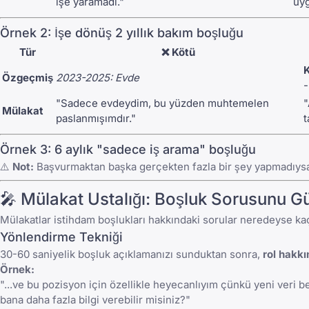
işe yaramadı."
uyg
Örnek 2: İşe dönüş 2 yıllık bakım boşluğu
Tür
❌ Kötü
K
Özgeçmiş
2023-2025: Evde
-
"Sadece evdeydim, bu yüzden muhtemelen
"
Mülakat
paslanmışımdır."
t
Örnek 3: 6 aylık "sadece iş arama" boşluğu
⚠️
Not:
Başvurmaktan başka gerçekten fazla bir şey yapmadıysanız
🎤 Mülakat Ustalığı: Boşluk Sorusunu G
Mülakatlar istihdam boşlukları hakkındaki sorular neredeyse kaçı
Yönlendirme Tekniği
30-60 saniyelik boşluk açıklamanızı sunduktan sonra,
rol hakkı
Örnek:
"...ve bu pozisyon için özellikle heyecanlıyım çünkü yeni veri b
bana daha fazla bilgi verebilir misiniz?"