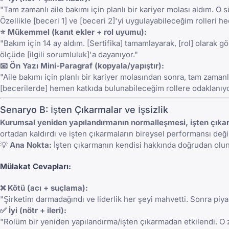
"Tam zamanlı aile bakımı için planlı bir kariyer molası aldım. 
Özellikle [beceri 1] ve [beceri 2]'yi uygulayabileceğim rolleri h
⭐ Mükemmel (kanıt ekler + rol uyumu):
"Bakım için 14 ay aldım. [Sertifika] tamamlayarak, [rol] olarak
ölçüde [ilgili sorumluluk]'a dayanıyor."
📧 Ön Yazı Mini-Paragraf (kopyala/yapıştır):
"Aile bakımı için planlı bir kariyer molasından sonra, tam zam
[becerilerde] hemen katkıda bulunabileceğim rollere odaklanıy
Senaryo B: İşten Çıkarmalar ve İşsizlik
Kurumsal yeniden yapılandırmanın normalleşmesi, işten çıkarma
ortadan kaldırdı ve işten çıkarmaların bireysel performansı değil 
💡
Ana Nokta:
İşten çıkarmanın kendisi hakkında doğrudan olun—u
Mülakat Cevapları:
❌ Kötü (acı + suçlama):
"Şirketim darmadağındı ve liderlik her şeyi mahvetti. Sonra piy
✅ İyi (nötr + ileri):
"Rolüm bir yeniden yapılandırma/işten çıkarmadan etkilendi. O 