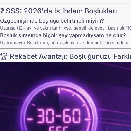
❓ SSS: 2026'da İstihdam Boşlukları
Özgeçmişimde boşluğu belirtmeli miyim?
Uzunsa (12+ ay) ve yakın tarihliyse, genellikle evet—basit bir "Ka
Boşluk sırasında hiçbir şey yapmadıysam ne olur?
Uydurmayın. Kısa tutun, nötr açıklayın ve dönmek için şimdi ne 
🏆 Rekabet Avantajı: Boşluğunuzu Fark