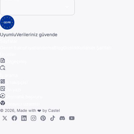
GDPR
Uyumlu
Verileriniz güvende
Sayfalar
Genel Bakış
Fiyatlandırma
Blog
Gizlilik
Kullanım Şartları
Ürünler
Özgeçmiş
İş arama
İş takipçisi
Ön yazı
Otomatik başvuru
Tarayıcı uzantısı
© 2026, Made with
❤️
by
Castel