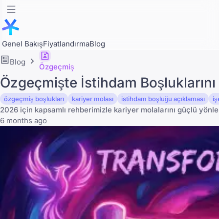
Genel Bakış
Fiyatlandırma
Blog
Blog
Özgeçmiş
Özgeçmişte İstihdam Boşluklarını 
özgeçmiş boşlukları
kariyer molası
istihdam boşluğu açıklaması
i
2026 için kapsamlı rehberimizle kariyer molalarını güçlü yönl
6 months ago