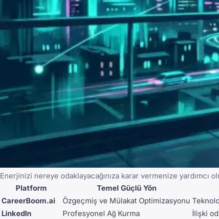
Enerjinizi nereye odaklayacağınıza karar vermenize yardımcı o
Platform
Temel Güçlü Yön
CareerBoom.ai
Özgeçmiş ve Mülakat Optimizasyonu
Teknolo
LinkedIn
Profesyonel Ağ Kurma
İlişki o