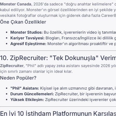
Monster Canada
, 2026'da sadece "doğru anahtar kelimelere" d
kabul ediliyor.
Monster
'ın görsel özelliklerinden en iyi şekilde
vesikalık fotoğraflar oluşturmak için giderek daha fazla
Career
Öne Çıkan Özellikler
Monster Studios:
Bu özellik, işverenlerin video iş tanımla
Kariyer Tavsiyesi:
Blogları, Fransızca/İngilizce iki dillili
Agresif Eşleştirme:
Monster
'ın algoritması proaktiftir ve
10.
ZipRecruiter
: "Tek Dokunuşla" Veriml
ZipRecruiter
, "Phil" adlı yapay zeka asistanı sayesinde 2026 yı
için sınırlı zamanı olanlar için ideal kılar.
Neden Popüler?
"Phil" Asistanı:
Kişisel işe alım uzmanınız gibi davranan, i
Durum Güncellemeleri:
ZipRecruiter
, bir işverenin başvu
Yüksek Etkileşim:
ZipRecruiter
üzerindeki işverenler çok 
En İyi 10 İstihdam Platformunun Karşılaş