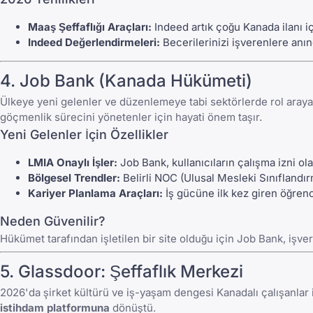
Maaş Şeffaflığı Araçları:
Indeed
artık çoğu Kanada ilanı i
Indeed Değerlendirmeleri:
Becerilerinizi işverenlere anınd
4.
Job Bank (Kanada Hükümeti)
Ülkeye yeni gelenler ve düzenlemeye tabi sektörlerde rol araya
göçmenlik sürecini yönetenler için hayati önem taşır.
Yeni Gelenler İçin Özellikler
LMIA Onaylı İşler:
Job Bank
, kullanıcıların çalışma izni 
Bölgesel Trendler:
Belirli NOC (Ulusal Mesleki Sınıflandır
Kariyer Planlama Araçları:
İş gücüne ilk kez giren
öğrenc
Neden Güvenilir?
Hükümet tarafından işletilen bir site olduğu için
Job Bank
, işve
5.
Glassdoor
: Şeffaflık Merkezi
2026'da şirket kültürü ve iş-yaşam dengesi Kanadalı çalışanlar 
istihdam platformuna
dönüştü.