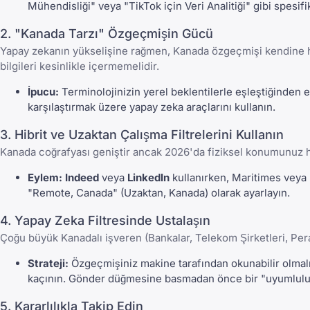
Mühendisliği" veya "TikTok için Veri Analitiği" gibi spesifik
2. "Kanada Tarzı" Özgeçmişin Gücü
Yapay zekanın yükselişine rağmen, Kanada özgeçmişi kendine has ö
bilgileri kesinlikle içermemelidir.
İpucu:
Terminolojinizin yerel beklentilerle eşleştiğinden
karşılaştırmak üzere yapay zeka araçlarını kullanın.
3. Hibrit ve Uzaktan Çalışma Filtrelerini Kullanın
Kanada coğrafyası geniştir ancak 2026'da fiziksel konumunuz 
Eylem:
Indeed
veya
LinkedIn
kullanırken, Maritimes veya 
"Remote, Canada" (Uzaktan, Kanada) olarak ayarlayın.
4. Yapay Zeka Filtresinde Ustalaşın
Çoğu büyük Kanadalı işveren (Bankalar, Telekom Şirketleri, Pera
Strateji:
Özgeçmişiniz makine tarafından okunabilir olmalıd
kaçının. Gönder düğmesine basmadan önce bir "uyumlulu
5. Kararlılıkla Takip Edin