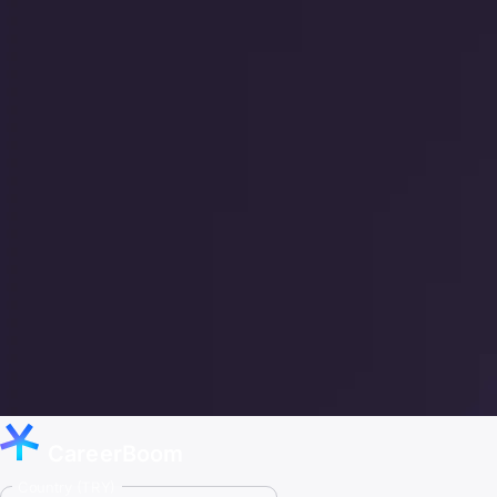
CareerBoom
Country (TRY)