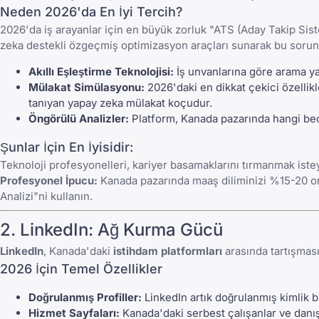
Neden 2026'da En İyi Tercih?
2026'da iş arayanlar için en büyük zorluk "ATS (Aday Takip Sist
zeka destekli özgeçmiş optimizasyon araçları sunarak bu soru
Akıllı Eşleştirme Teknolojisi:
İş unvanlarına göre arama yap
Mülakat Simülasyonu:
2026'daki en dikkat çekici özellikl
tanıyan yapay zeka mülakat koçudur.
Öngörülü Analizler:
Platform, Kanada pazarında hangi bec
Şunlar İçin En İyisidir:
Teknoloji profesyonelleri, kariyer basamaklarını tırmanmak ist
Profesyonel İpucu:
Kanada pazarında maaş diliminizi %15-20 ora
Analizi"ni kullanın.
2.
LinkedIn
: Ağ Kurma Gücü
LinkedIn
, Kanada'daki
istihdam platformları
arasında tartışmas
2026 İçin Temel Özellikler
Doğrulanmış Profiller:
LinkedIn
artık doğrulanmış kimlik bi
Hizmet Sayfaları:
Kanada'daki serbest çalışanlar ve danı