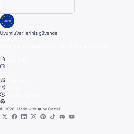
GDPR
Uyumlu
Verileriniz güvende
Sayfalar
Genel Bakış
Fiyatlandırma
Blog
Gizlilik
Kullanım Şartları
Ürünler
Özgeçmiş
İş arama
İş takipçisi
Ön yazı
Otomatik başvuru
Tarayıcı uzantısı
© 2026, Made with
❤️
by
Castel