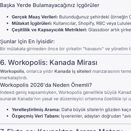
Başka Yerde Bulamayacağınız İçgörüler
Gerçek Maaş Verileri:
Bulunduğunuz şehirdeki (örneğin Ca
Mülakat İçgörüleri:
Kullanıcılar, Shopify, RBC veya Lulul
Çeşitlilik ve Kapsayıcılık Metrikleri:
Glassdoor
artık şirk
Şunlar İçin En İyisidir:
Bir mülakata girmeden önce bir şirketin "havasını" ve yönetim t
6.
Workopolis
: Kanada Mirası
Workopolis
, onlarca yıldır
Kanada iş siteleri
manzarasının temel 
markalaştırdı.
Workopolis 2026'da Neden Önemli?
Indeed
geniş kapsamlıyken,
Workopolis
genellikle büyük Kanada 
sunarak Kanada'nın yasal ve düzenleyici ortamına özellikle iyi u
Yerelleştirilmiş Arama:
Daha büyük sitelerin gözden kaçıra
Özgeçmiş Veri Tabanı:
İşverenler, adayları doğrudan "avl