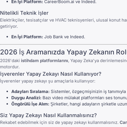
En İyi Platform:
CareerBoom.ai
ve
Indeed
.
Nitelikli Teknik İşler
Elektrikçiler, tesisatçılar ve HVAC teknisyenleri, ulusal konut
getiriyor.
En İyi Platform:
Job Bank
ve
Indeed
.
2026 İş Aramanızda Yapay Zekanın Rol
2026'daki
istihdam platformlarını
, Yapay Zeka'ya derinlemesine
motordur.
İşverenler Yapay Zekayı Nasıl Kullanıyor?
İşverenler yapay zekayı şu amaçlarla kullanıyor:
Adayları Sıralama:
Sistemler, özgeçmişinizin iş tanımıyla n
Duygu Analizi:
Bazı video mülakat platformları ses tonunuz
Öngörülü İşe Alım:
Şirketler, hangi adayların şirketle uz
Siz Yapay Zekayı Nasıl Kullanmalısınız?
Rekabet edebilmek için siz de yapay zekayı kullanmalısınız.
Car