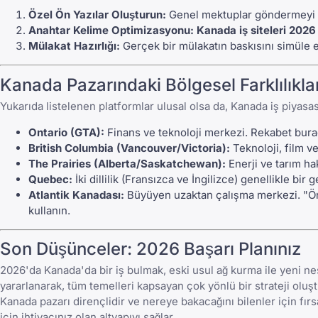
Özel Ön Yazılar Oluşturun:
Genel mektuplar göndermeyi b
Anahtar Kelime Optimizasyonu:
Kanada iş siteleri 2026
Mülakat Hazırlığı:
Gerçek bir mülakatın baskısını simüle et
Kanada Pazarındaki Bölgesel Farklılıkla
Yukarıda listelenen platformlar ulusal olsa da, Kanada iş piyasas
Ontario (GTA):
Finans ve teknoloji merkezi. Rekabet burad
British Columbia (Vancouver/Victoria):
Teknoloji, film v
The Prairies (Alberta/Saskatchewan):
Enerji ve tarım ha
Quebec:
İki dillilik (Fransızca ve İngilizce) genellikle bir ge
Atlantik Kanadası:
Büyüyen uzaktan çalışma merkezi. "Önc
kullanın.
Son Düşünceler: 2026 Başarı Planınız
2026'da Kanada'da bir iş bulmak, eski usul ağ kurma ile yeni nesi
yararlanarak, tüm temelleri kapsayan çok yönlü bir strateji oluş
Kanada pazarı dirençlidir ve nereye bakacağını bilenler için fırsat
için ihtiyacınız olan altyapıyı sağlar.