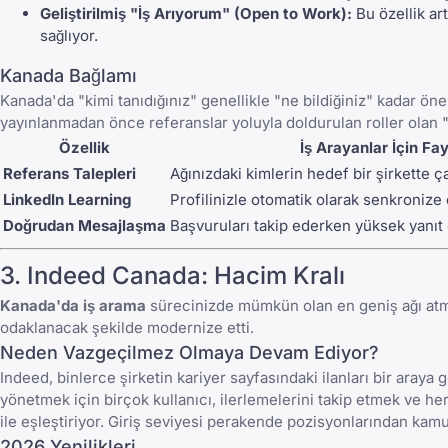
Geliştirilmiş "İş Arıyorum" (Open to Work):
Bu özellik art
sağlıyor.
Kanada Bağlamı
Kanada'da "kimi tanıdığınız" genellikle "ne bildiğiniz" kadar öne
yayınlanmadan önce referanslar yoluyla doldurulan roller olan "g
Özellik
İş Arayanlar İçin Fa
Referans Talepleri
Ağınızdaki kimlerin hedef bir şirkette ça
LinkedIn Learning
Profilinizle otomatik olarak senkronize 
Doğrudan Mesajlaşma
Başvuruları takip ederken yüksek yanıt 
3.
Indeed Canada
: Hacim Kralı
Kanada'da iş arama
sürecinizde mümkün olan en geniş ağı atm
odaklanacak şekilde modernize etti.
Neden Vazgeçilmez Olmaya Devam Ediyor?
Indeed
, binlerce şirketin kariyer sayfasındaki ilanları bir ara
yönetmek için birçok kullanıcı, ilerlemelerini takip etmek ve h
ile eşleştiriyor. Giriş seviyesi perakende pozisyonlarından kam
2026 Yenilikleri