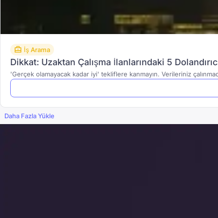
İş Arama
Dikkat: Uzaktan Çalışma İlanlarındaki 5 Dolandırıcıl
'Gerçek olamayacak kadar iyi' tekliflere kanmayın. Verileriniz çalınmada
Daha Fazla Yükle