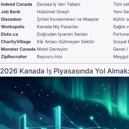
Indeed Canada
Devasa İş Veri Tabanı
Tüm sek
Job Bank
Hükümet Onaylı
Yeni Ge
Glassdoor
Şirket İncelemeleri ve Maaşlar
Kültür 
Workopolis
Kanada Niş Pazarları
Sağlık 
Eluta.ca
Doğrudan İşveren İlanları
Fortune
CharityVillage
Kâr Amacı Gütmeyen Sektör
Sosyal E
Monster Canada
Mobil Deneyim
Genel /
ZipRecruiter
Başvuru Hızı
Meşgul 
2026 Kanada İş Piyasasında Yol Almak: 