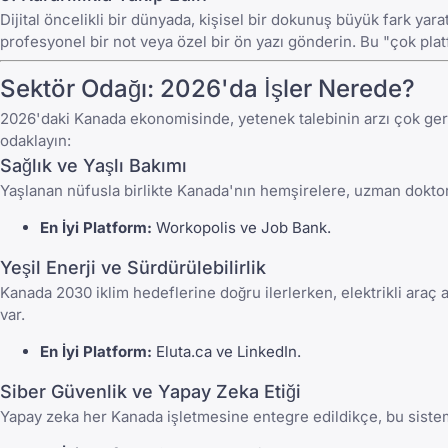
Dijital öncelikli bir dünyada, kişisel bir dokunuş büyük fark yarat
profesyonel bir not veya özel bir ön yazı gönderin. Bu "çok platf
Sektör Odağı: 2026'da İşler Nerede?
2026'daki Kanada ekonomisinde, yetenek talebinin arzı çok gerid
odaklayın:
Sağlık ve Yaşlı Bakımı
Yaşlanan nüfusla birlikte Kanada'nın hemşirelere, uzman doktorl
En İyi Platform:
Workopolis
ve
Job Bank
.
Yeşil Enerji ve Sürdürülebilirlik
Kanada 2030 iklim hedeflerine doğru ilerlerken, elektrikli araç a
var.
En İyi Platform:
Eluta.ca
ve
LinkedIn
.
Siber Güvenlik ve Yapay Zeka Etiği
Yapay zeka her Kanada işletmesine entegre edildikçe, bu sistemler