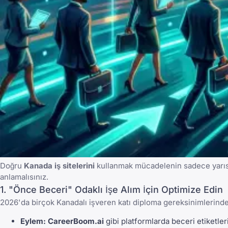
Doğru
Kanada iş sitelerini
kullanmak mücadelenin sadece yarısı
anlamalısınız.
1. "Önce Beceri" Odaklı İşe Alım İçin Optimize Edin
2026'da birçok Kanadalı işveren katı diploma gereksinimlerind
Eylem:
CareerBoom.ai
gibi platformlarda beceri etiketl