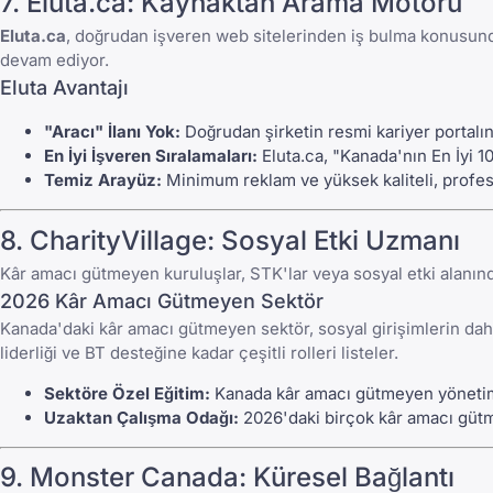
7.
Eluta.ca
: Kaynaktan Arama Motoru
Eluta.ca
, doğrudan işveren web sitelerinden iş bulma konusund
devam ediyor.
Eluta Avantajı
"Aracı" İlanı Yok:
Doğrudan şirketin resmi kariyer portalına
En İyi İşveren Sıralamaları:
Eluta.ca
, "Kanada'nın En İyi 1
Temiz Arayüz:
Minimum reklam ve yüksek kaliteli, profes
8.
CharityVillage
: Sosyal Etki Uzmanı
Kâr amacı gütmeyen kuruluşlar, STK'lar veya sosyal etki alanın
2026 Kâr Amacı Gütmeyen Sektör
Kanada'daki kâr amacı gütmeyen sektör, sosyal girişimlerin da
liderliği ve BT desteğine kadar çeşitli rolleri listeler.
Sektöre Özel Eğitim:
Kanada kâr amacı gütmeyen yönetimi
Uzaktan Çalışma Odağı:
2026'daki birçok kâr amacı güt
9.
Monster Canada
: Küresel Bağlantı