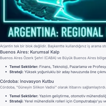
Arjantin tek bir blok değildir. Başkentte kullandığınız iş arama s
Buenos Aires: Kurumsal Kalp
Buenos Aires Özerk Şehri (CABA) ve Büyük Buenos Aires bölgesi
Temel Sektörler:
Finans, Teknoloji, Pazarlama ve Profesy
Strateji:
Yüksek yoğunluklu bir aday havuzunda öne çıkm
Córdoba: İnovasyon Kutbu
Córdoba, "Güneyin Silikon Vadisi" olarak itibarını sağlamlaştırdı
Temel Sektörler:
Yazılım geliştirme, otomotiv mühendisli
Strateji:
Yerel mühendislik rolleri için
Computrabajo
'yu v