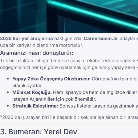
2026 kariyer araçlarına
baktığımızda,
Careerboom.ai
, adaylar
uca bir kariyer hızlandırma motorudur.
Aramanızı nasıl dönüştürür:
Tek bir uzaktan rol için binlerce adayla rekabet edebileceğiniz A
özgeçmişinizi her işe göre uyarlamak için gelişmiş yapay zeka ku
Yapay Zeka Özgeçmiş Oluşturucu:
Córdoba'nın teknoloji
olarak ayarlar.
Mülakat Koçluğu:
Hem İspanyolca hem de İngilizce diller
isteyen Arjantinliler için çok önemlidir.
Stratejik Eşleştirme:
Sonsuz listeler arasında gezinmek 
"2026'da iş arayan biri ile başarılı bir şekilde işe alınan biri ar
3.
Bumeran
: Yerel Dev