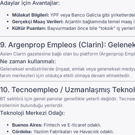
Adaylar İçin Avantajlar:
Mülakat Bilgileri:
YPF veya Banco Galicia gibi şirketlerde
Gerçekçi Maaş Verileri:
Arjantin bağlamında temel maaş i
Kültür Puanları:
Başvurmadan önce bile "toksik" iş yerlerin
9.
Argenprop Empleos
(Clarin): Gelene
Aslen Clarin gazetesine bağlı olan bu platform (
Argenprop Emp
Ne zaman kullanmalı:
Geleneksel endüstrilerde (inşaat, emlak veya geleneksel medya) r
tarım merkezleri için oldukça etkili olmaya devam etmektedir.
10.
Tecnoempleo
/ Uzmanlaşmış Teknolo
BT sektörü için genel panolar genellikle yeterli değildir.
Tecnoe
rollerinin bulunduğu yerlerdir.
Teknoloji Merkezi Odağı:
Buenos Aires:
Fintech ve E-ticaret odaklı.
Córdoba:
Yazılım Fabrikaları ve Havacılık odaklı.