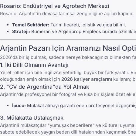
Rosario: Endüstriyel ve Agrotech Merkezi
Rosario, Arjantin'in devasa tarımsal zenginliğine açılan kapıdır.
Temel Sektörler:
Tarım ticareti, lojistik ve gıda bilimi.
Strateji:
Bumeran
ve
Argenprop Empleos
burada özellikle 
Arjantin Pazarı İçin Aramanızı Nasıl Opt
2026'da bir iş bulmak, sadece nereye bakacağınızı bilmekten faz
1. İki Dilli Olmanın Avantajı
Yerel roller için bile İngilizce yeterliliği büyük bir fark yaratır. B
olduğundan emin olmak için
2026 kariyer araçlarını
kullanın; b
2. "CV de Argentina"da Yol Almak
Arjantin'de profesyonel bir fotoğraf ve kısa bir kişisel özet ekl
İpucu:
Mülakat almayı garanti eden
profesyonel özgeçmiş
3. Mülakatta Ustalaşmak
Arjantinli mülakatçılar "yumuşak becerilere" ve kültürel uyuma (
sabote edebilecek yaygın
beden dili hatalarından
kaçınmak önem