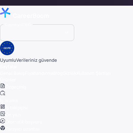
CareerBoom
Country (TRY)
GDPR
Uyumlu
Verileriniz güvende
Sayfalar
Genel Bakış
Fiyatlandırma
Blog
Gizlilik
Kullanım Şartları
Ürünler
Özgeçmiş
İş arama
İş takipçisi
Ön yazı
Otomatik başvuru
Tarayıcı uzantısı