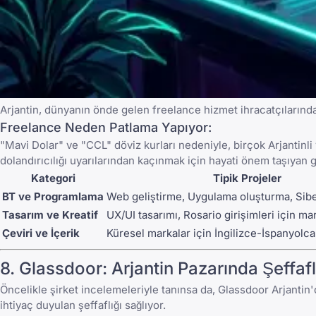
Arjantin, dünyanın önde gelen freelance hizmet ihracatçılarında
Freelance Neden Patlama Yapıyor:
"Mavi Dolar" ve "CCL" döviz kurları nedeniyle, birçok Arjantinli 
dolandırıcılığı
uyarılarından kaçınmak için hayati önem taşıyan gü
Kategori
Tipik Projeler
BT ve Programlama
Web geliştirme, Uygulama oluşturma, Sibe
Tasarım ve Kreatif
UX/UI tasarımı, Rosario girişimleri için m
Çeviri ve İçerik
Küresel markalar için İngilizce-İspanyolca
8.
Glassdoor
: Arjantin Pazarında Şeffafl
Öncelikle şirket incelemeleriyle tanınsa da,
Glassdoor
Arjantin'
ihtiyaç duyulan şeffaflığı sağlıyor.