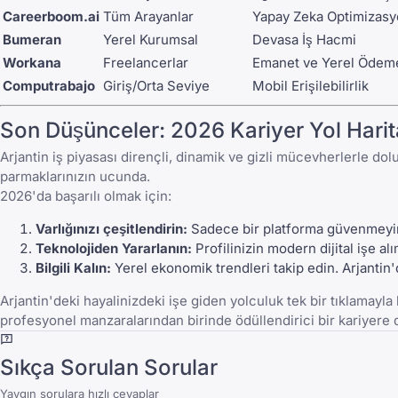
Careerboom.ai
Tüm Arayanlar
Yapay Zeka Optimizasy
Bumeran
Yerel Kurumsal
Devasa İş Hacmi
Workana
Freelancerlar
Emanet ve Yerel Ödem
Computrabajo
Giriş/Orta Seviye
Mobil Erişilebilirlik
Son Düşünceler: 2026 Kariyer Yol Harit
Arjantin iş piyasası dirençli, dinamik ve gizli mücevherlerle dol
parmaklarınızın ucunda.
2026'da başarılı olmak için:
Varlığınızı çeşitlendirin:
Sadece bir platforma güvenmeyi
Teknolojiden Yararlanın:
Profilinizin modern dijital işe a
Bilgili Kalın:
Yerel ekonomik trendleri takip edin. Arjantin'd
Arjantin'deki hayalinizdeki işe giden yolculuk tek bir tıklamayl
profesyonel manzaralarından birinde ödüllendirici bir kariyere d
Sıkça Sorulan Sorular
Yaygın sorulara hızlı cevaplar