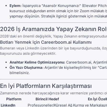
Eylem:
İspanyolca "Asansör Konuşmanızı" (Elevator Pitch)
kusursuz olduğundan emin olmak için bir
Zoom mülakatı b
yapmayı düşünün. Stratejik ilginizi göstermek için
mülakat
2026 İş Aramanızda Yapay Zekanın Rol
2026'daki en önemli değişiklik, Yapay Zekanın entegrasyonudur.
Botları Yenmek İçin
Careerboom.ai
Kullanımı
Bumeran
veya
LinkedIn
üzerinden bir işe başvurduğunuzda, özge
başvurunuzu asla görmeyecektir.
Anahtar Kelime Optimizasyonu:
Careerboom.ai
, Arjanti
Ön Yazı Oluşturma:
Arjantin'de kişiselleştirilmiş bir "Car
bilmelisiniz.
En İyi Platformların Karşılaştırması
Zamanınızı nerede harcayacağınıza karar vermenize yardımcı ol
Platform
Birincil Hedef
En İyi Özel
LinkedIn
Profesyoneller/Küresel
Ağ Kurma ve Markalaş