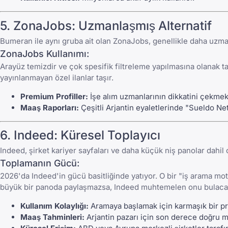
5.
ZonaJobs
: Uzmanlaşmış Alternatif
Bumeran
ile aynı gruba ait olan
ZonaJobs
, genellikle daha uzm
ZonaJobs
Kullanımı:
Arayüz temizdir ve çok spesifik filtreleme yapılmasına olanak 
yayınlanmayan özel ilanlar taşır.
Premium Profiller:
İşe alım uzmanlarının dikkatini çekmek 
Maaş Raporları:
Çeşitli Arjantin eyaletlerinde "Sueldo Ne
6.
Indeed
: Küresel Toplayıcı
Indeed
, şirket kariyer sayfaları ve daha küçük niş panolar dahil
Toplamanın Gücü:
2026'da
Indeed
'in gücü basitliğinde yatıyor. O bir "iş arama m
büyük bir panoda paylaşmazsa,
Indeed
muhtemelen onu bulacak
Kullanım Kolaylığı:
Aramaya başlamak için karmaşık bir p
Maaş Tahminleri:
Arjantin pazarı için son derece doğru ma