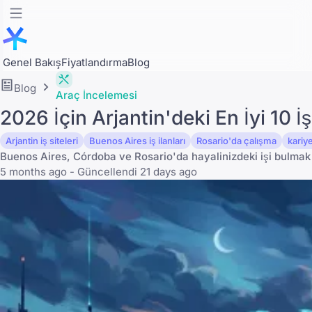
Genel Bakış
Fiyatlandırma
Blog
Blog
Araç İncelemesi
2026 İçin Arjantin'deki En İyi 10
Arjantin iş siteleri
Buenos Aires iş ilanları
Rosario'da çalışma
kariy
Buenos Aires, Córdoba ve Rosario'da hayalinizdeki işi bulmak iç
5 months ago - Güncellendi 21 days ago