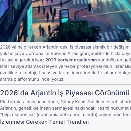
2026 yılına girerken Arjantin'deki iş piyasası sismik bir değiş
yükselişi ve Córdoba ile Buenos Aires gibi şehirlerde hızla büyü
fazlasını gerektiriyor;
2026 kariyer araçlarının
sunduğu en geliş
İster seviye atlamak isteyen yerel bir profesyonel olun, ister
Bu
özellikle teknoloji, finans ve tarım ticaretindeki fırsatlar oldu
arama platformunu inceliyoruz.
2026'da Arjantin İş Piyasası Görünümü
Platformlara dalmadan önce, Güney Konisi'ndeki mevcut isti
Arjantin, genellikle
insan sermayesi hakkındaki resmi hükümet 
"bilgi ekonomisi" (economía del conocimiento) büyümenin teme
İzlenmesi Gereken Temel Trendler: