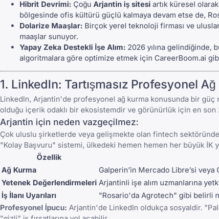
Hibrit Devrimi:
Çoğu
Arjantin iş sitesi
artık küresel olara
bölgesinde ofis kültürü güçlü kalmaya devam etse de, Ro
Dolarize Maaşlar:
Birçok yerel teknoloji firması ve ulusl
maaşlar sunuyor.
Yapay Zeka Destekli İşe Alım:
2026 yılına gelindiğinde, bü
algoritmalara göre optimize etmek için
CareerBoom.ai
gib
1.
LinkedIn
: Tartışmasız Profesyonel Ağ
LinkedIn
, Arjantin'de profesyonel ağ kurma konusunda bir güç 
olduğu içerik odaklı bir ekosistemdir ve görünürlük için en son
Arjantin için neden vazgeçilmez:
Çok uluslu şirketlerde veya gelişmekte olan fintech sektöründ
"Kolay Başvuru" sistemi, ülkedeki hemen hemen her büyük İK yaz
Özellik
Ağ Kurma
Galperin’in Mercado Libre’si veya G
Yetenek Değerlendirmeleri
Arjantinli işe alım uzmanlarına yetk
İş İlanı Uyarıları
"Rosario'da Agrotech" gibi belirli ni
Profesyonel İpucu:
Arjantin'de
LinkedIn
oldukça sosyaldir. "Pa
"gizli" iş fırsatlarına yol açabilir.