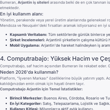
Bumeran
,
Arjantin iş siteleri
arasında belki de en çok tanınan is
etmektedir.
En iyi kullanım alanı:
Yönetim, perakende veya yerel üretim alanlarında geleneksel ro
Mendoza ve Neuquén'deki fırsatları aramak istiyorsanız en iyi s
Kapsamlı Veritabanı:
Tüm sektörlerde günlük binlerce yen
Şirket İncelemeleri:
Arjantinli şirketlerin çalışma kültürü 
Mobil Uygulama:
Arjantin'de hareket halindeyken iş aramak
4.
Computrabajo
: Yüksek Hacim ve Çeşit
Computrabajo
, saf hacim açısından
Bumeran
ile rekabet eder. G
Neden 2026'da kullanmalı?
Platform, "İşveren Markası" özelliklerine büyük yatırım yaptı. Ad
katıldığınızdan emin olmak için hayati önem taşır.
Computrabajo
Arjantin için Temel İstatistikler:
Birincil Merkezler:
Buenos Aires, Córdoba, Rosario ve T
En İyi Kategoriler:
Satış, Telepazarlama, Lojistik ve Sağlık
Kullanıcı Kitlesi:
Milyonlarca aktif aylık kullanıcı.