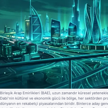
Birleşik Arap Emirlikleri (BAE), uzun zamandır küresel yetenekle
Dabi'nin kültürel ve ekonomik gücü ile bölge, her sektörden pro
dünyanın en rekabetçi piyasalarından biridir. Binlerce aday genel