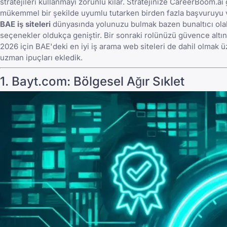
stratejileri kullanmayı zorunlu kılar. Stratejinize
CareerBoom.ai
g
mükemmel bir şekilde uyumlu tutarken birden fazla başvuruyu ve
BAE iş siteleri
dünyasında yolunuzu bulmak bazen bunaltıcı olabi
seçenekler oldukça geniştir. Bir sonraki rolünüzü güvence altın
2026 için BAE'deki en iyi iş arama web siteleri
de dahil olmak üz
uzman ipuçları ekledik.
1.
Bayt.com
: Bölgesel Ağır Sıklet