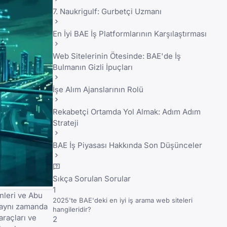
7. Naukrigulf: Gurbetçi Uzmanı
En İyi BAE İş Platformlarının Karşılaştırması
Web Sitelerinin Ötesinde: BAE'de İş
Bulmanın Gizli İpuçları
İşe Alım Ajanslarının Rolü
Rekabetçi Ortamda Yol Almak: Adım Adım
Strateji
BAE İş Piyasası Hakkında Son Düşünceler
Sıkça Sorulan Sorular
1
nleri ve Abu
2025'te BAE'deki en iyi iş arama web siteleri
ı aynı zamanda
hangileridir?
araçları ve
2