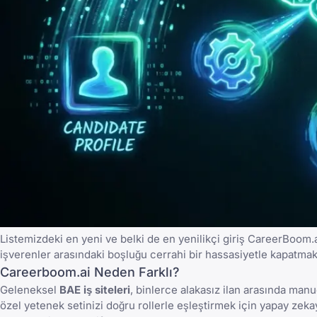
Listemizdeki en yeni ve belki de en yenilikçi giriş
CareerBoom.a
işverenler arasındaki boşluğu cerrahi bir hassasiyetle kapatmak 
Careerboom.ai Neden Farklı?
Geleneksel
BAE iş siteleri
, binlerce alakasız ilan arasında man
özel yetenek setinizi doğru rollerle eşleştirmek için yapay zek