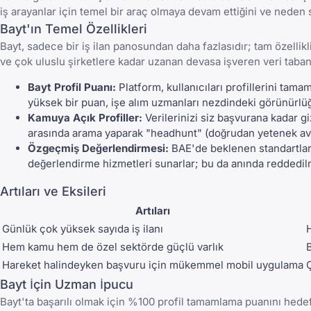
iş arayanlar için temel bir araç olmaya devam ettiğini ve neden 
Bayt'ın Temel Özellikleri
Bayt, sadece bir iş ilan panosundan daha fazlasıdır; tam özellik
ve çok uluslu şirketlere kadar uzanan devasa işveren veri taban
Bayt Profil Puanı:
Platform, kullanıcıları profillerini tam
yüksek bir puan, işe alım uzmanları nezdindeki görünürlüğ
Kamuya Açık Profiller:
Verilerinizi siz başvurana kadar gi
arasında arama yaparak "headhunt" (doğrudan yetenek avcı
Özgeçmiş Değerlendirmesi:
BAE'de beklenen standartlar
değerlendirme hizmetleri sunarlar; bu da anında redded
Artıları ve Eksileri
Artıları
Günlük çok yüksek sayıda iş ilanı
Hem kamu hem de özel sektörde güçlü varlık
B
Hareket halindeyken başvuru için mükemmel mobil uygulama
Ç
Bayt İçin Uzman İpucu
Bayt'ta başarılı olmak için %100 profil tamamlama puanını hedef