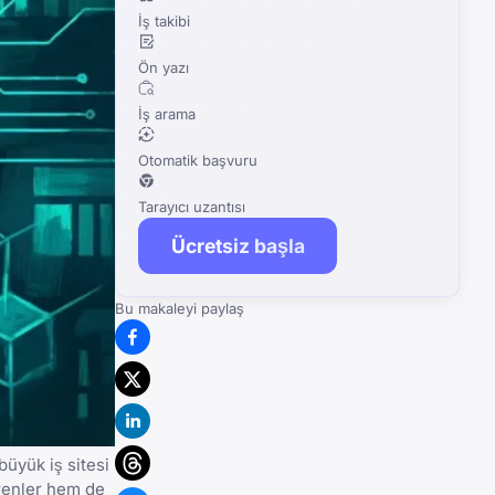
İş takibi
Ön yazı
İş arama
Otomatik başvuru
Tarayıcı uzantısı
Ücretsiz başla
Bu makaleyi paylaş
büyük iş sitesi
renler hem de