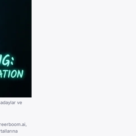
 adaylar ve
areerboom.ai,
tallarına