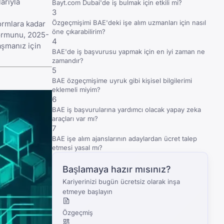
arıyla
Bayt.com Dubai'de iş bulmak için etkili mi?
3
Özgeçmişimi BAE'deki işe alım uzmanları için nasıl
ormlara kadar
öne çıkarabilirim?
formunu,
2025-
4
aşmanız için
BAE'de iş başvurusu yapmak için en iyi zaman ne
zamandır?
5
BAE özgeçmişime uyruk gibi kişisel bilgilerimi
eklemeli miyim?
6
BAE iş başvurularına yardımcı olacak yapay zeka
araçları var mı?
7
BAE işe alım ajanslarının adaylardan ücret talep
etmesi yasal mı?
Başlamaya hazır mısınız?
Kariyerinizi bugün ücretsiz olarak inşa
etmeye başlayın
Özgeçmiş