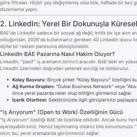
göre filtreler. Hiçbir şey değişmemiş olsa bile, haftada bir kez 
düzenleme yapın.
2.
LinkedIn
: Yerel Bir Dokunuşla Kürese
BAE'de
LinkedIn
sadece bir sosyal ağ değil; kritik bir işe alım 
olduğundan,
2026'da kullanmanız gereken 40 LinkedIn ipucu
li
dijital bir reklam panosuna dönüştürebilir.
LinkedIn BAE Pazarına Nasıl Hakim Oluyor?
LinkedIn, "pasif" iş aramanın birincil aracıdır. BAE'deki en yüks
LinkedIn üzerinden doğrudan yetenek avcılığı ile doldurulur.
Kolay Başvuru:
Birçok şirket "Kolay Başvuru" özelliğini ku
Ağ Kurma Grupları:
"Dubai Business Network" veya "Abu D
önce yerel pazarda neler olup bittiğini görmenizi sağlar.
İçerik Otoritesi:
Sektörünüzle ilgili görüşlerinizi paylaşara
"İş Arıyorum" (Open to Work) Özelliğinin Gücü
"İş Arıyorum" özelliği BAE'de özellikle etkilidir. Ancak bunu h
ayarlayabilirsiniz. Henüz taşınmamış olsanız bile konumunuzu "B
olun; bu, yerel aramalarda görünmenizi sağlar.