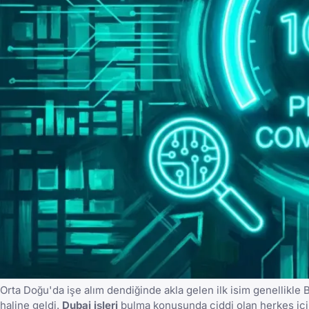
Orta Doğu'da işe alım dendiğinde akla gelen ilk isim genellikle
haline geldi.
Dubai işleri
bulma konusunda ciddi olan herkes içi