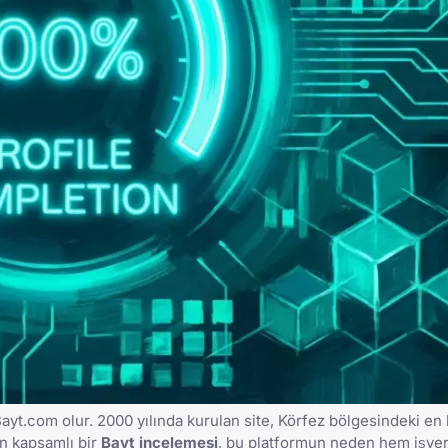
Bayt.com
olur. 2000 yılında kurulan site, Körfez bölgesindeki en 
n kapsamlı bir
Bayt
incelemesi
, bu platformun neden hem işve