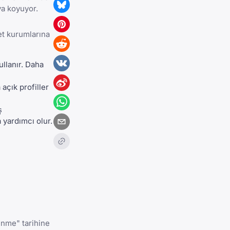
ya koyuyor.
et kurumlarına
ullanır. Daha
 açık profiller
ş
yardımcı olur.
enme" tarihine