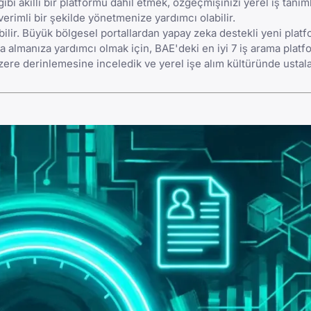
ibi akıllı bir platformu dahil etmek, özgeçmişinizi yerel iş tanıml
rimli bir şekilde yönetmenize yardımcı olabilir.
lir. Büyük bölgesel portallardan yapay zeka destekli yeni platf
a almanıza yardımcı olmak için, BAE'deki en iyi 7 iş arama plat
ere derinlemesine inceledik ve yerel işe alım kültüründe ustal