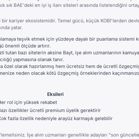
sık sık
BAE'deki en iyi iş ilanı siteleri
arasında listelendiğini orta
li bir kariyer ekosistemidir. Temel gücü, küçük KOBİ'lerden devl
ında yatar.
amlamaya teşvik etmek için yüzdeye dayalı bir puanlama sistemi k
ü önemli ölçüde artırır.
zli tutan bazı sitelerin aksine Bayt, işe alım uzmanlarının kamuya
lığı) yapmasına olanak tanır.
a özel olarak hazırlanmış hem ücretsiz hem de ücretli özgeçmi
ilmenize neden olacak
kötü özgeçmiş örneklerinden
kaçınmanıza 
Eksileri
Her rol için yüksek rekabet
azı özellikler ücretli premium üyelik gerektirir
ok fazla özellik nedeniyle arayüz karmaşık gelebilir
lemelisiniz. İşe alım uzmanları genellikle adayları "son güncell