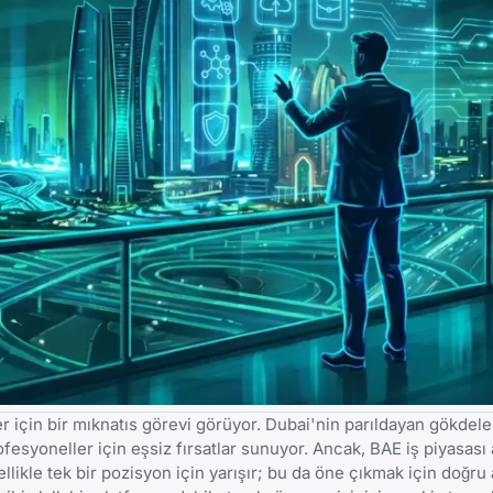
r için bir mıknatıs görevi görüyor. Dubai'nin parıldayan gökdele
fesyoneller için eşsiz fırsatlar sunuyor. Ancak, BAE iş piyasas
likle tek bir pozisyon için yarışır; bu da öne çıkmak için doğru 