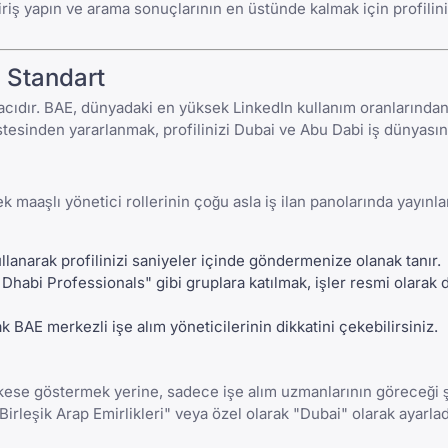
giriş yapın ve arama sonuçlarının en üstünde kalmak için profilin
l Standart
aracıdır. BAE, dünyadaki en yüksek LinkedIn kullanım oranlarından
stesinden yararlanmak, profilinizi Dubai ve Abu Dabi iş dünyasın
ek maaşlı yönetici rollerinin çoğu asla iş ilan panolarında yayın
llanarak profilinizi saniyeler içinde göndermenize olanak tanır.
habi Professionals" gibi gruplara katılmak, işler resmi olarak
k BAE merkezli işe alım yöneticilerinin dikkatini çekebilirsiniz.
erkese göstermek yerine, sadece işe alım uzmanlarının göreceği 
irleşik Arap Emirlikleri" veya özel olarak "Dubai" olarak ayarla