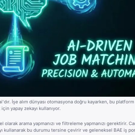
i
'dır. İşe alım dünyası otomasyona doğru kayarken, bu platform
için yapay zekayı kullanıyor.
uel olarak arama yapmanızı ve filtreleme yapmanızı gerektirir. C
ayı kullanarak bu durumu tersine çevirir ve geleneksel
BAE iş por