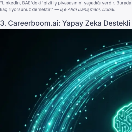
"LinkedIn, BAE'deki 'gizli iş piyasasının' yaşadığı yerdir. Burad
kaçırıyorsunuz demektir." —
İşe Alım Danışmanı, Dubai.
3. Careerboom.ai: Yapay Zeka Destekli 