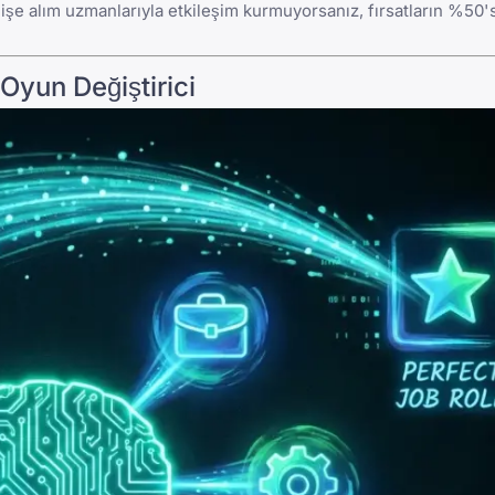
a işe alım uzmanlarıyla etkileşim kurmuyorsanız, fırsatların %50's
Oyun Değiştirici