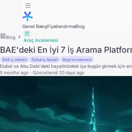
Genel Bakış
Fiyatlandırma
Blog
Blog
Araç İncelemesi
BAE'deki En İyi 7 İş Arama Platfo
BAE iş siteleri
Dubai iş ilanları
Bayt incelemesi
Dubai ve Abu Dabi'deki hayalinizdeki işe bugün girmek için en 
5 months ago - Güncellendi 20 days ago