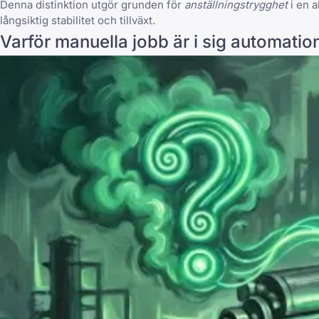
Denna distinktion utgör grunden för
anställningstrygghet
i en a
långsiktig stabilitet och tillväxt.
Varför manuella jobb är i sig automatio