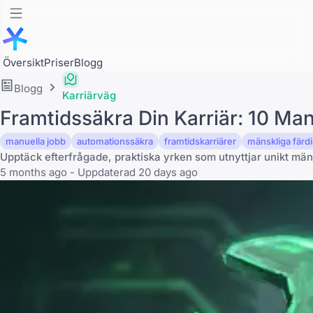
Översikt
Priser
Blogg
Blogg
Karriärväg
Framtidssäkra Din Karriär: 10 Man
manuella jobb
automationssäkra
framtidskarriärer
mänskliga färd
Upptäck efterfrågade, praktiska yrken som utnyttjar unikt mäns
5 months ago - Uppdaterad 20 days ago