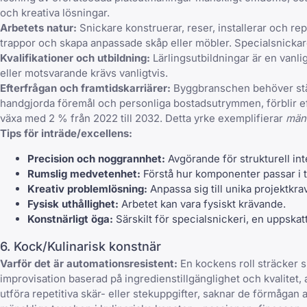
och kreativa lösningar.
Arbetets natur:
Snickare konstruerar, reser, installerar och rep
trappor och skapa anpassade skåp eller möbler. Specialsnickare
Kvalifikationer och utbildning:
Lärlingsutbildningar är en vanl
eller motsvarande krävs vanligtvis.
Efterfrågan och framtidskarriärer:
Byggbranschen behöver ständ
handgjorda föremål och personliga bostadsutrymmen, förblir eft
växa med 2 % från 2022 till 2032. Detta yrke exemplifierar
mäns
Tips för inträde/excellens:
Precision och noggrannhet:
Avgörande för strukturell integ
Rumslig medvetenhet:
Förstå hur komponenter passar i 
Kreativ problemlösning:
Anpassa sig till unika projektkra
Fysisk uthållighet:
Arbetet kan vara fysiskt krävande.
Konstnärligt öga:
Särskilt för specialsnickeri, en uppskat
6. Kock/Kulinarisk konstnär
Varför det är automationsresistent:
En kockens roll sträcker si
improvisation baserad på ingredienstillgänglighet och kvalitet,
utföra repetitiva skär- eller stekuppgifter, saknar de förmågan 