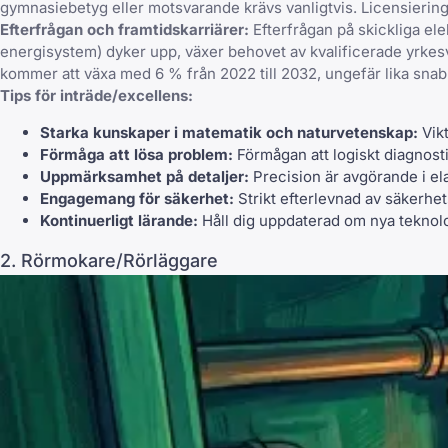
gymnasiebetyg eller motsvarande krävs vanligtvis. Licensiering är
Efterfrågan och framtidskarriärer:
Efterfrågan på skickliga ele
energisystem) dyker upp, växer behovet av kvalificerade yrkesve
kommer att växa med 6 % från 2022 till 2032, ungefär lika snabbt
Tips för inträde/excellens:
Starka kunskaper i matematik och naturvetenskap:
Vikt
Förmåga att lösa problem:
Förmågan att logiskt diagnost
Uppmärksamhet på detaljer:
Precision är avgörande i ela
Engagemang för säkerhet:
Strikt efterlevnad av säkerhet
Kontinuerligt lärande:
Håll dig uppdaterad om nya teknol
2. Rörmokare/Rörläggare