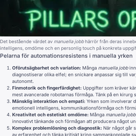
Det bestående värdet av
manuella jobb
härrör från deras inneb
intelligens, omdöme och en personlig touch på konkreta uppgif
Pelarna för automationsresistens i manuella yrken
Oförutsägbarhet och variation:
Många
manuella jobb
inn
diagnostiserar olika elfel; en snickare anpassar sig till 
autonomt.
Finmotorik och fingerfärdighet:
Uppgifter som kräver käns
mest avancerade robotarnas förmåga. Tänk på en kirurg s
Mänsklig interaktion och empati:
Yrken som involverar di
emotionell intelligens, kommunikationsförmåga och förm
Kreativitet och estetiskt omdöme:
Många
manuella jobb
innovativt tänkande och förmågan att producera något unikt
Komplex problemlösning och diagnostik:
När något går sö
av erfarenhet och tänka kritiskt kring sammankopplade sy