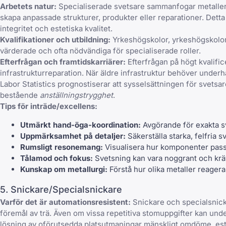
Arbetets natur:
Specialiserade svetsare sammanfogar metaller m
skapa anpassade strukturer, produkter eller reparationer. Detta 
integritet och estetiska kvalitet.
Kvalifikationer och utbildning:
Yrkeshögskolor, yrkeshögskolor 
värderade och ofta nödvändiga för specialiserade roller.
Efterfrågan och framtidskarriärer:
Efterfrågan på högt kvalific
infrastrukturreparation. När äldre infrastruktur behöver underh
Labor Statistics prognostiserar att sysselsättningen för svetsa
bestående
anställningstrygghet
.
Tips för inträde/excellens:
Utmärkt hand-öga-koordination:
Avgörande för exakta s
Uppmärksamhet på detaljer:
Säkerställa starka, felfria s
Rumsligt resonemang:
Visualisera hur komponenter pass
Tålamod och fokus:
Svetsning kan vara noggrant och kräv
Kunskap om metallurgi:
Förstå hur olika metaller reager
5. Snickare/Specialsnickare
Varför det är automationsresistent:
Snickare och specialsnicka
föremål av trä. Även om vissa repetitiva stomuppgifter kan under
lösning av oförutsedda platsutmaningar mänskligt omdöme, esteti