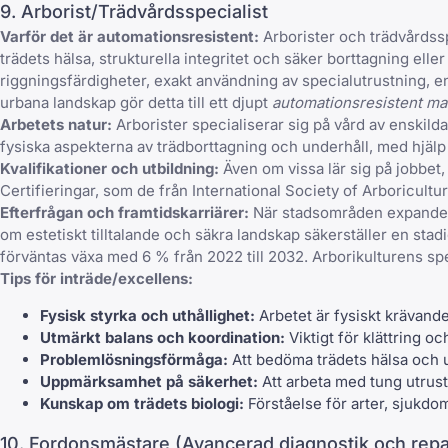
9. Arborist/Trädvårdsspecialist
Varför det är automationsresistent:
Arborister och trädvårdssp
trädets hälsa, strukturella integritet och säker borttagning ell
riggningsfärdigheter, exakt användning av specialutrustning, en 
urbana landskap gör detta till ett djupt
automationsresistent
ma
Arbetets natur:
Arborister specialiserar sig på vård av enskild
fysiska aspekterna av trädborttagning och underhåll, med hjälp 
Kvalifikationer och utbildning:
Även om vissa lär sig på jobbet, 
Certifieringar, som de från International Society of Arboricultur
Efterfrågan och framtidskarriärer:
När stadsområden expandera
om estetiskt tilltalande och säkra landskap säkerställer en sta
förväntas växa med 6 % från 2022 till 2032. Arborikulturens spe
Tips för inträde/excellens:
Fysisk styrka och uthållighet:
Arbetet är fysiskt krävande
Utmärkt balans och koordination:
Viktigt för klättring oc
Problemlösningsförmåga:
Att bedöma trädets hälsa och u
Uppmärksamhet på säkerhet:
Att arbeta med tung utrust
Kunskap om trädets biologi:
Förståelse för arter, sjukdom
10. Fordonsmästare (Avancerad diagnostik och repa