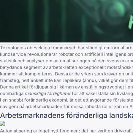
Teknologins obevekliga frammarsch har ständigt omformat arbets
kundservice revolutionerar robotar och artificiell intelligens b
statistik och analyser om automatiseringen på den svenska a
betydande segment av arbetskraften exceptionellt motståndskra
kommer att kompletteras. Dessa är de yrken som kräver en unik bl
framsteg, helt enkelt inte kan replikera (ännu), vilket gör dem til
Denna artikel fördjupar sig i kärnan av anställningstrygghet i 
oumbärliga
mänskliga färdigheter
för att säkerställa sin livs
i en snabbt föränderlig ekonomi, är det ett avgörande första st
navigera på arbetsmarknaden för dessa robusta roller kan en A
Arbetsmarknadens föränderliga landska
Automatisering är inget nytt fenomen; det har varit en drivkraf