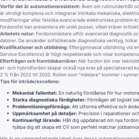
Varför det är automationsresistent:
Även om rutinunderhåll och
är otroligt komplexa och integrerar intrikata mekaniska, elekt
modifieringar eller felsöka avancerade elektroniska problem krä
fordonsfel kan presentera ett unikt pussel, vilket kräver kriti
Arbetets natur:
Fordonsmästare utför avancerad diagnostik och 
datorer. De använder sofistikerade diagnostiska verktyg, tolkar
Kvalifikationer och utbildning:
Eftergymnasial utbildning vid en 
Service Excellence) är högt respekterade och visar kompetens i
Efterfrågan och framtidskarriärer:
När fordon blir mer teknisk
el- och hybridfordon skapar också nya krav på specialiserad ku
2 % från 2022 till 2032. Rollen som "mästare" kommer i synner
Tips för inträde/excellens:
Mekanisk fallenhet:
En naturlig förståelse för hur motor
Starka diagnostiska färdigheter:
Förmågan att logiskt lok
Problemlösningsförmåga:
Att utforma effektiva och ända
Uppmärksamhet på detaljer:
Precision i reparationer oc
Kontinuerligt lärande:
Håll dig uppdaterad om nya fordons
hjälpa dig att skapa ett CV som perfekt matchar jobbannon
Här är en sammanfattande tabell över dessa
automationsresist