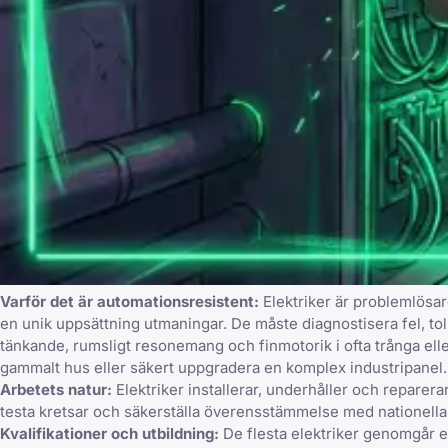
Varför det är automationsresistent:
Elektriker är problemlösar
en unik uppsättning utmaningar. De måste diagnostisera fel, tolka
tänkande, rumsligt resonemang och finmotorik i ofta trånga eller
gammalt hus eller säkert uppgradera en komplex industripanel.
Arbetets natur:
Elektriker installerar, underhåller och reparera
testa kretsar och säkerställa överensstämmelse med nationella oc
Kvalifikationer och utbildning:
De flesta elektriker genomgår et