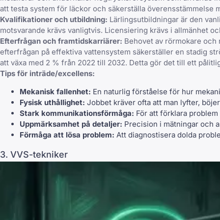
att testa system för läckor och säkerställa överensstämmelse 
Kvalifikationer och utbildning:
Lärlingsutbildningar är den vanl
motsvarande krävs vanligtvis. Licensiering krävs i allmänhet och
Efterfrågan och framtidskarriärer:
Behovet av rörmokare och rö
efterfrågan på effektiva vattensystem säkerställer en stadig s
att växa med 2 % från 2022 till 2032. Detta gör det till ett pålitli
Tips för inträde/excellens:
Mekanisk fallenhet:
En naturlig förståelse för hur mekan
Fysisk uthållighet:
Jobbet kräver ofta att man lyfter, böje
Stark kommunikationsförmåga:
För att förklara problem
Uppmärksamhet på detaljer:
Precision i mätningar och an
Förmåga att lösa problem:
Att diagnostisera dolda proble
3. VVS-tekniker