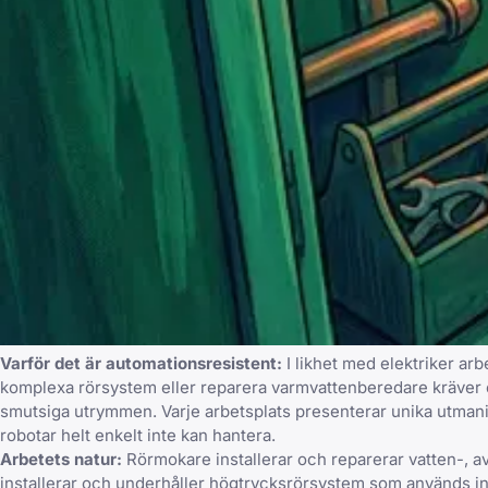
Varför det är automationsresistent:
I likhet med elektriker arb
komplexa rörsystem eller reparera varmvattenberedare kräver ett
smutsiga utrymmen. Varje arbetsplats presenterar unika utmani
robotar helt enkelt inte kan hantera.
Arbetets natur:
Rörmokare installerar och reparerar vatten-, av
installerar och underhåller högtrycksrörsystem som används ino