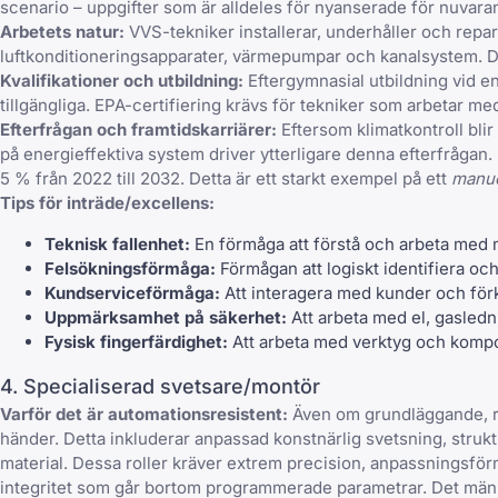
scenario – uppgifter som är alldeles för nyanserade för nuvara
Arbetets natur:
VVS-tekniker installerar, underhåller och repar
luftkonditioneringsapparater, värmepumpar och kanalsystem. De u
Kvalifikationer och utbildning:
Eftergymnasial utbildning vid en 
tillgängliga. EPA-certifiering krävs för tekniker som arbetar me
Efterfrågan och framtidskarriärer:
Eftersom klimatkontroll blir
på energieffektiva system driver ytterligare denna efterfrågan
5 % från 2022 till 2032. Detta är ett starkt exempel på ett
manue
Tips för inträde/excellens:
Teknisk fallenhet:
En förmåga att förstå och arbeta med 
Felsökningsförmåga:
Förmågan att logiskt identifiera och
Kundserviceförmåga:
Att interagera med kunder och förk
Uppmärksamhet på säkerhet:
Att arbeta med el, gasledn
Fysisk fingerfärdighet:
Att arbeta med verktyg och kompo
4. Specialiserad svetsare/montör
Varför det är automationsresistent:
Även om grundläggande, rep
händer. Detta inkluderar anpassad konstnärlig svetsning, struk
material. Dessa roller kräver extrem precision, anpassningsförm
integritet som går bortom programmerade parametrar. Det mänskl