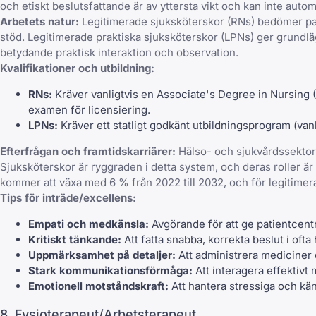
och etiskt beslutsfattande är av yttersta vikt och kan inte autom
Arbetets natur:
Legitimerade sjuksköterskor (RNs) bedömer pat
stöd. Legitimerade praktiska sjuksköterskor (LPNs) ger grundlä
betydande praktisk interaktion och observation.
Kvalifikationer och utbildning:
RNs:
Kräver vanligtvis en Associate's Degree in Nursing (
examen för licensiering.
LPNs:
Kräver ett statligt godkänt utbildningsprogram (van
Efterfrågan och framtidskarriärer:
Hälso- och sjukvårdssektorn
Sjuksköterskor är ryggraden i detta system, och deras roller är
kommer att växa med 6 % från 2022 till 2032, och för legitime
Tips för inträde/excellens:
Empati och medkänsla:
Avgörande för att ge patientcent
Kritiskt tänkande:
Att fatta snabba, korrekta beslut i ofta
Uppmärksamhet på detaljer:
Att administrera mediciner
Stark kommunikationsförmåga:
Att interagera effektivt 
Emotionell motståndskraft:
Att hantera stressiga och kä
8. Fysioterapeut/Arbetsterapeut