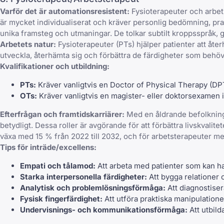
Varför det är automationsresistent:
Fysioterapeuter och arbetst
är mycket individualiserat och kräver personlig bedömning, pra
unika framsteg och utmaningar. De tolkar subtilt kroppsspråk, g
Arbetets natur:
Fysioterapeuter (PTs) hjälper patienter att åter
utveckla, återhämta sig och förbättra de färdigheter som behövs 
Kvalifikationer och utbildning:
PTs:
Kräver vanligtvis en Doctor of Physical Therapy (DPT
OTs:
Kräver vanligtvis en magister- eller doktorsexamen i 
Efterfrågan och framtidskarriärer:
Med en åldrande befolkning 
betydligt. Dessa roller är avgörande för att förbättra livskvali
växa med 15 % från 2022 till 2032, och för arbetsterapeuter m
Tips för inträde/excellens:
Empati och tålamod:
Att arbeta med patienter som kan ha 
Starka interpersonella färdigheter:
Att bygga relationer 
Analytisk och problemlösningsförmåga:
Att diagnostiser
Fysisk fingerfärdighet:
Att utföra praktiska manipulation
Undervisnings- och kommunikationsförmåga:
Att utbild