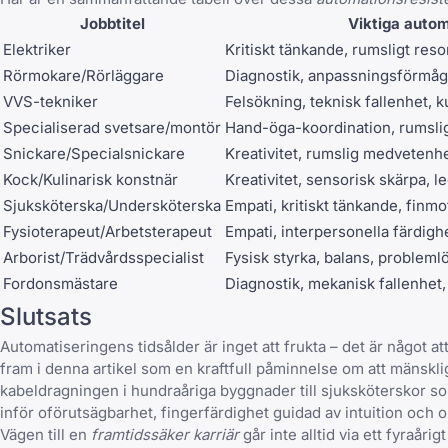
Jobbtitel
Viktiga autom
Elektriker
Kritiskt tänkande, rumsligt re
Rörmokare/Rörläggare
Diagnostik, anpassningsförmåg
VVS-tekniker
Felsökning, teknisk fallenhet,
Specialiserad svetsare/montör
Hand-öga-koordination, rumsli
Snickare/Specialsnickare
Kreativitet, rumslig medvetenh
Kock/Kulinarisk konstnär
Kreativitet, sensorisk skärpa, l
Sjuksköterska/Undersköterska
Empati, kritiskt tänkande, finm
Fysioterapeut/Arbetsterapeut
Empati, interpersonella färdighe
Arborist/Trädvårdsspecialist
Fysisk styrka, balans, probleml
Fordonsmästare
Diagnostik, mekanisk fallenhet,
Slutsats
Automatiseringens tidsålder är inget att frukta – det är något a
fram i denna artikel som en kraftfull påminnelse om att mänskli
kabeldragningen i hundraåriga byggnader till sjuksköterskor 
inför oförutsägbarhet, fingerfärdighet guidad av intuition och 
Vägen till en
framtidssäker karriär
går inte alltid via ett fyraår