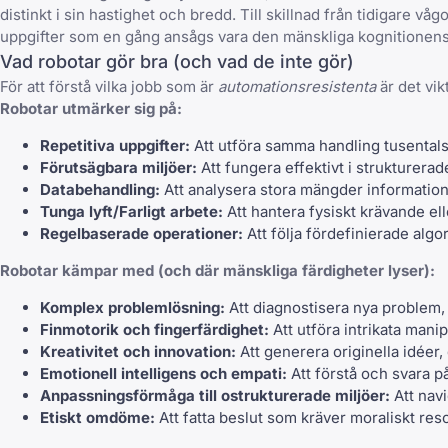
distinkt i sin hastighet och bredd. Till skillnad från tidigare v
uppgifter som en gång ansågs vara den mänskliga kognitionen
Vad robotar gör bra (och vad de inte gör)
För att förstå vilka jobb som är
automationsresistenta
är det vik
Robotar utmärker sig på:
Repetitiva uppgifter:
Att utföra samma handling tusental
Förutsägbara miljöer:
Att fungera effektivt i strukturera
Databehandling:
Att analysera stora mängder informatio
Tunga lyft/Farligt arbete:
Att hantera fysiskt krävande ell
Regelbaserade operationer:
Att följa fördefinierade algo
Robotar kämpar med (och där mänskliga färdigheter lyser):
Komplex problemlösning:
Att diagnostisera nya problem, 
Finmotorik och fingerfärdighet:
Att utföra intrikata mani
Kreativitet och innovation:
Att generera originella idéer,
Emotionell intelligens och empati
:
Att förstå och svara p
Anpassningsförmåga till ostrukturerade miljöer:
Att navi
Etiskt omdöme:
Att fatta beslut som kräver moraliskt res