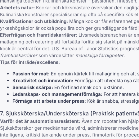
mänskliga touchen i kulinariska konster – passionen, finessen, 
Arbetets natur:
Kockar och köksmästare övervakar den dagliga d
Kulinariska konstnärer specialiserar sig ofta på specifika kök ell
Kvalifikationer och utbildning:
Många kockar får erfarenhet gen
yrkeshögskolor är också populära och ger grundläggande färdi
Efterfrågan och framtidskarriärer:
Livsmedelsbranschen är eno
matlagning och catering att fortsätta förlita sig starkt på män
kock är central för det. U.S. Bureau of Labor Statistics progno
framtidskarriärer
som värdesätter
mänskliga färdigheter
.
Tips för inträde/excellens:
Passion för mat:
En genuin kärlek till matlagning och att 
Kreativitet och innovation:
Förmågan att utveckla nya rä
Sensorisk skärpa:
En förfinad smak och luktsinne.
Ledarskaps- och managementförmåga:
För att hantera
Förmåga att arbeta under press:
Kök är snabba, stressiga
7. Sjuksköterska/Undersköterska (Praktisk patientv
Varför det är automationsresistent:
Även om robotar kan hjälpa 
Sjuksköterskor ger medkännande vård, administrerar mediciner, 
intelligens, kritiskt tänkande under press, finmotorik för proce