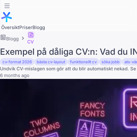
Översikt
Priser
Blogg
Blogg
CV
Exempel på dåliga CV:n: Vad du IN
cv-format 2026
bästa cv-layout
funktionellt cv
söka jobb
ats-vän
Undvik CV-mislagen som gör att du blir automatiskt nekad. Se
6 months ago