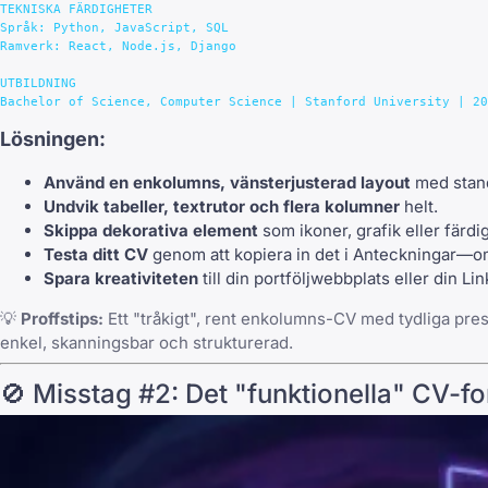
TEKNISKA FÄRDIGHETER

Språk: Python, JavaScript, SQL

Ramverk: React, Node.js, Django

UTBILDNING

Lösningen:
Använd en enkolumns, vänsterjusterad layout
med stand
Undvik tabeller, textrutor och flera kolumner
helt.
Skippa dekorativa element
som ikoner, grafik eller färdi
Testa ditt CV
genom att kopiera in det i Anteckningar—om d
Spara kreativiteten
till din portföljwebbplats eller din L
💡
Proffstips:
Ett "tråkigt", rent enkolumns-CV med tydliga pres
enkel, skanningsbar och strukturerad.
🚫 Misstag #2: Det "funktionella" CV-f