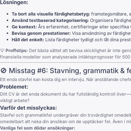
Lösningen:
Ta bort alla visuella färdighetsbetyg:
framstegsmätare, st
Använd textbaserad kategorisering:
Organisera färdighet
Ge kontext:
Års erfarenhet, certifieringar eller specifika
Bevisa genom prestationer:
Visa användning av färdighet
Håll det enkelt:
Lista färdigheter tydligt och låt dina prest
💡
Proffstips:
Det bästa sättet att bevisa skicklighet är inte g
finansiella modeller som analyserade intäktsprognoser för 500
🚫 Misstag #6: Stavning, grammatik & f
Ett enda stavfel kan kosta dig en intervju. När anställande che
Problemet:
Ditt CV är det enda dokument du har fullständig kontroll över—
viktigt arbete?
Varför det misslyckas:
Stavfel och grammatikfel undergräver din trovärdighet omedelbar
omedelbart att neka din ansökan om de upptäcker fel. Även i mi
Vanliga fel som dödar ansökningar: