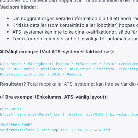
kolumnen och omedelbart hoppa över för att kombinera den me
Vad som händer:
Din noggrant organiserade information blir till ett enda rö
Kritiska detaljer (som kontaktinfo eller jobbtitlar) hoppas 
ATS-systemet kan inte tolka dina kvalifikationer, så du f
Textrutor och kolumner är helt osynliga för automatiser
❌
Dåligt exempel
(Vad ATS-systemet faktiskt ser):
Gino Smith • Färdigheter: Python • Erfarenhet • Seniorutvecklare
SQL • 2020-Nutid • Utbildning • JavaScript • Stanford University
Resultatet?
Total rappakalja. ATS-systemet kan inte se var din er
✅
Bra exempel
(Enkolumns, ATS-vänlig layout):
Gino Smith

E-post: gino.smith@gmail.com | Telefon: 555-0199 | LinkedIn: lin
YRKESERFARENHET

Seniorutvecklare | TechCorp Inc. | Jan 2020 – Nutid
