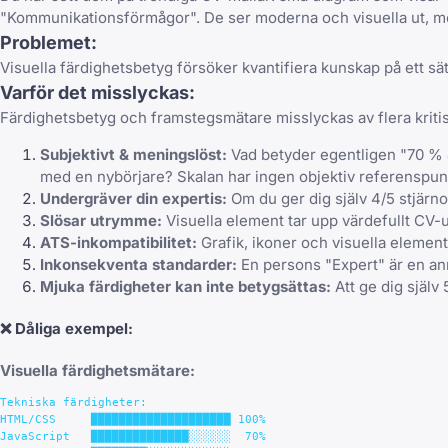
"Kommunikationsförmågor". De ser moderna och visuella ut, men
Problemet:
Visuella färdighetsbetyg försöker kvantifiera kunskap på ett sä
Varför det misslyckas:
Färdighetsbetyg och framstegsmätare misslyckas av flera kritis
Subjektivt & meningslöst:
Vad betyder egentligen "70 % J
med en nybörjare? Skalan har ingen objektiv referenspun
Undergräver din expertis:
Om du ger dig själv 4/5 stjärno
Slösar utrymme:
Visuella element tar upp värdefullt CV-
ATS-inkompatibilitet:
Grafik, ikoner och visuella element
Inkonsekventa standarder:
En persons "Expert" är en ann
Mjuka färdigheter kan inte betygsättas:
Att ge dig själv
❌
Dåliga exempel:
Visuella färdighetsmätare:
Tekniska färdigheter:

HTML/CSS     ████████████████████ 100%

JavaScript   ██████████████░░░░░░  70%
