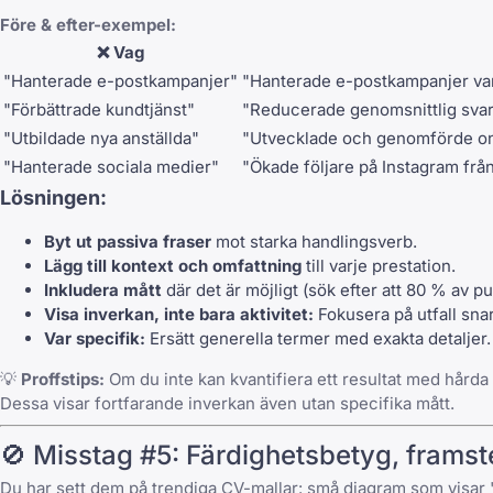
Före & efter-exempel:
❌ Vag
"Hanterade e-postkampanjer"
"Hanterade e-postkampanjer var
"Förbättrade kundtjänst"
"Reducerade genomsnittlig svars
"Utbildade nya anställda"
"Utvecklade och genomförde onboa
"Hanterade sociala medier"
"Ökade följare på Instagram frå
Lösningen:
Byt ut passiva fraser
mot starka handlingsverb.
Lägg till kontext och omfattning
till varje prestation.
Inkludera mått
där det är möjligt (sök efter att 80 % av pu
Visa inverkan, inte bara aktivitet:
Fokusera på utfall snar
Var specifik:
Ersätt generella termer med exakta detaljer.
💡
Proffstips:
Om du inte kan kvantifiera ett resultat med hårda sif
Dessa visar fortfarande inverkan även utan specifika mått.
🚫 Misstag #5: Färdighetsbetyg, frams
Du har sett dem på trendiga CV-mallar: små diagram som visar "