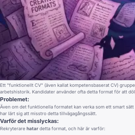
Ett "funktionellt CV" (även kallat kompetensbaserat CV) grupper
arbetshistorik. Kandidater använder ofta detta format för att döl
Problemet:
Även om det funktionella formatet kan verka som ett smart sätt 
har lärt sig att misstro detta tillvägagångssätt.
Varför det misslyckas:
Rekryterare
hatar
detta format, och här är varför: