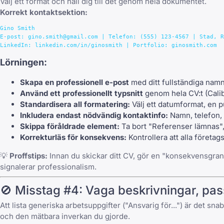
Välj ett format och håll dig till det genom hela dokumentet.
Korrekt kontaktsektion:
Gino Smith

E-post: gino.smith@gmail.com | Telefon: (555) 123-4567 | Stad, R
Lörningen:
Skapa en professionell e-post
med ditt fullständiga namn—o
Använd ett professionellt typsnitt
genom hela CV:t (Calibri
Standardisera all formatering:
Välj ett datumformat, en p
Inkludera endast nödvändig kontaktinfo:
Namn, telefon, 
Skippa föråldrade element:
Ta bort "Referenser lämnas",
Korrekturläs för konsekvens:
Kontrollera att alla företa
💡
Proffstips:
Innan du skickar ditt CV, gör en "konsekvensgran
signalerar professionalism.
🚫 Misstag #4: Vaga beskrivningar, pas
Att lista generiska arbetsuppgifter ("Ansvarig för...") är det sn
och den mätbara inverkan du gjorde.