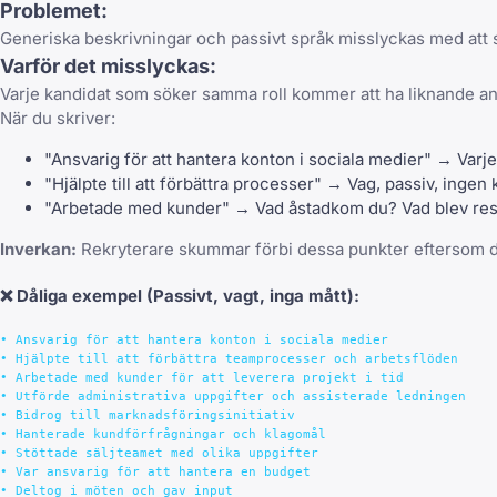
Problemet:
Generiska beskrivningar och passivt språk misslyckas med att ski
Varför det misslyckas:
Varje kandidat som söker samma roll kommer att ha liknande a
När du skriver:
"Ansvarig för att hantera konton i sociala medier" → Varj
"Hjälpte till att förbättra processer" → Vag, passiv, ingen 
"Arbetade med kunder" → Vad åstadkom du? Vad blev res
Inverkan:
Rekryterare skummar förbi dessa punkter eftersom de ge
❌
Dåliga exempel
(Passivt, vagt, inga mått):
• Ansvarig för att hantera konton i sociala medier

• Hjälpte till att förbättra teamprocesser och arbetsflöden

• Arbetade med kunder för att leverera projekt i tid

• Utförde administrativa uppgifter och assisterade ledningen

• Bidrog till marknadsföringsinitiativ

• Hanterade kundförfrågningar och klagomål

• Stöttade säljteamet med olika uppgifter

• Var ansvarig för att hantera en budget

• Deltog i möten och gav input
