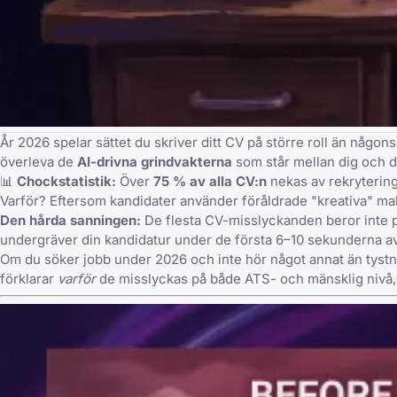
År 2026 spelar sättet du skriver ditt CV på större roll än någo
överleva de
AI-drivna grindvakterna
som står mellan dig och d
📊
Chockstatistik:
Över
75 % av alla CV:n
nekas av rekryterin
Varför? Eftersom kandidater använder föråldrade "kreativa" mal
Den hårda sanningen:
De flesta CV-misslyckanden beror inte p
undergräver din kandidatur under de första 6–10 sekunderna a
Om du söker jobb under 2026 och inte hör något annat än tystn
förklarar
varför
de misslyckas på både ATS- och mänsklig nivå, oc