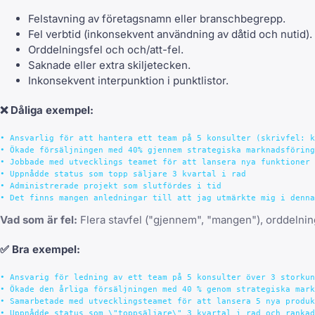
Felstavning av företagsnamn eller branschbegrepp.
Fel verbtid (inkonsekvent användning av dåtid och nutid).
Orddelningsfel och och/att-fel.
Saknade eller extra skiljetecken.
Inkonsekvent interpunktion i punktlistor.
❌
Dåliga exempel:
• Ansvarlig för att hantera ett team på 5 konsulter (skrivfel: k
• Ökade försäljningen med 40% gjennem strategiska marknadsföring
• Jobbade med utvecklings teamet för att lansera nya funktioner

• Uppnådde status som topp säljare 3 kvartal i rad

• Administrerade projekt som slutfördes i tid

Vad som är fel:
Flera stavfel ("gjennem", "mangen"), orddelning
✅
Bra exempel:
• Ansvarig för ledning av ett team på 5 konsulter över 3 storkun
• Ökade den årliga försäljningen med 40 % genom strategiska mark
• Samarbetade med utvecklingsteamet för att lansera 5 nya produk