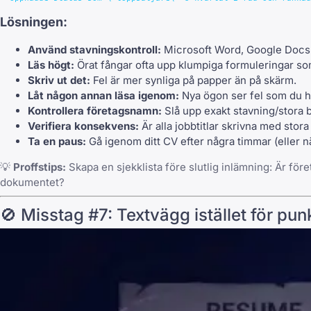
Lösningen:
Använd stavningskontroll:
Microsoft Word, Google Docs 
Läs högt:
Örat fångar ofta upp klumpiga formuleringar s
Skriv ut det:
Fel är mer synliga på papper än på skärm.
Låt någon annan läsa igenom:
Nya ögon ser fel som du har
Kontrollera företagsnamn:
Slå upp exakt stavning/stora 
Verifiera konsekvens:
Är alla jobbtitlar skrivna med sto
Ta en paus:
Gå igenom ditt CV efter några timmar (eller n
💡
Proffstips:
Skapa en sjekklista före slutlig inlämning: Är fö
dokumentet?
🚫 Misstag #7: Textvägg istället för punk