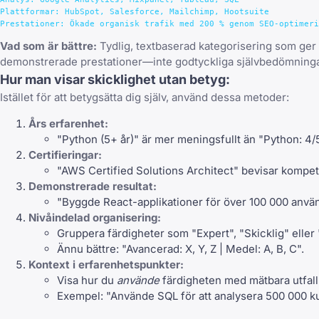
Plattformar: HubSpot, Salesforce, Mailchimp, Hootsuite

Vad som är bättre:
Tydlig, textbaserad kategorisering som ger 
demonstrerade prestationer—inte godtyckliga självbedömninga
Hur man visar skicklighet utan betyg:
Istället för att betygsätta dig själv, använd dessa metoder:
Års erfarenhet:
"Python (5+ år)" är mer meningsfullt än "Python: 4/5
Certifieringar:
"AWS Certified Solutions Architect" bevisar kompet
Demonstrerade resultat:
"Byggde React-applikationer för över 100 000 använd
Nivåindelad organisering:
Gruppera färdigheter som "Expert", "Skicklig" elle
Ännu bättre: "Avancerad: X, Y, Z | Medel: A, B, C".
Kontext i erfarenhetspunkter:
Visa hur du
använde
färdigheten med mätbara utfall
Exempel: "Använde SQL för att analysera 500 000 kund