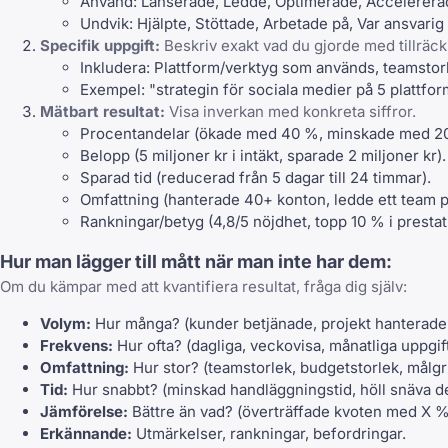
Använd: Lanserade, Ledde, Optimerade, Accelererad
Undvik: Hjälpte, Stöttade, Arbetade på, Var ansvarig 
Specifik uppgift:
Beskriv exakt vad du gjorde med tillräckl
Inkludera: Plattform/verktyg som används, teamstorl
Exempel: "strategin för sociala medier på 5 plattfor
Mätbart resultat:
Visa inverkan med konkreta siffror.
Procentandelar (ökade med 40 %, minskade med 2
Belopp (5 miljoner kr i intäkt, sparade 2 miljoner kr).
Sparad tid (reducerad från 5 dagar till 24 timmar).
Omfattning (hanterade 40+ konton, ledde ett team p
Rankningar/betyg (4,8/5 nöjdhet, topp 10 % i prestat
Hur man lägger till mått när man inte har dem:
Om du kämpar med att kvantifiera resultat, fråga dig själv:
Volym:
Hur många? (kunder betjänade, projekt hanterade,
Frekvens:
Hur ofta? (dagliga, veckovisa, månatliga uppgift
Omfattning:
Hur stor? (teamstorlek, budgetstorlek, målgr
Tid:
Hur snabbt? (minskad handläggningstid, höll snäva de
Jämförelse:
Bättre än vad? (överträffade kvoten med X %, 
Erkännande:
Utmärkelser, rankningar, befordringar.