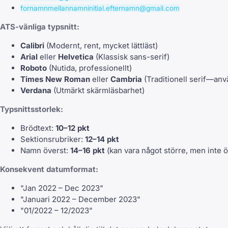
fornamnmellannamninitial.efternamn@gmail.com
ATS-vänliga typsnitt:
Calibri
(Modernt, rent, mycket lättläst)
Arial
eller
Helvetica
(Klassisk sans-serif)
Roboto
(Nutida, professionellt)
Times New Roman
eller
Cambria
(Traditionell serif—anv
Verdana
(Utmärkt skärmläsbarhet)
Typsnittsstorlek:
Brödtext:
10–12 pkt
Sektionsrubriker:
12–14 pkt
Namn överst:
14–16 pkt
(kan vara något större, men inte ö
Konsekvent datumformat:
"Jan 2022 – Dec 2023"
"Januari 2022 – December 2023"
"01/2022 – 12/2023"