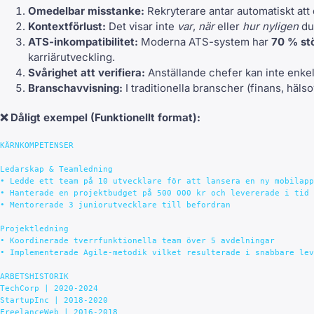
Omedelbar misstanke:
Rekryterare antar automatiskt att d
Kontextförlust:
Det visar inte
var
,
när
eller
hur nyligen
du 
ATS-inkompatibilitet:
Moderna ATS-system har
70 % stö
karriärutveckling.
Svårighet att verifiera:
Anställande chefer kan inte enkelt
Branschavvisning:
I traditionella branscher (finans, hälso
❌
Dåligt exempel
(Funktionellt format):
KÄRNKOMPETENSER

Ledarskap & Teamledning

• Ledde ett team på 10 utvecklare för att lansera en ny mobilapp

• Hanterade en projektbudget på 500 000 kr och levererade i tid

• Mentorerade 3 juniorutvecklare till befordran

Projektledning

• Koordinerade tverrfunktionella team över 5 avdelningar

• Implementerade Agile-metodik vilket resulterade i snabbare lev
ARBETSHISTORIK

TechCorp | 2020-2024

StartupInc | 2018-2020
