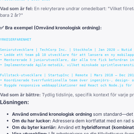
Vad som är fel:
En rekryterare undrar omedelbart: "Vilket föret
bara 2 år?"
✅
Bra exempel
(Omvänd kronologisk ordning):
YRKESERFARENHET

Seniorutvecklare | TechCorp Inc. | Stockholm | Jan 2020 – Nutid

• Ledde ett team på 10 utvecklare för att lansera en ny mobilapp
• Mentorerade 3 juniorutvecklare, där alla tre fick befordran in
• Implementerade Agile-metodik, vilket minskade sprintleveransti
Fullstack-utvecklare | StartupInc | Remote | Mars 2018 – Dec 201
• Koordinerade tverrfunktionella team över ingenjörs-, design- o
Vad som är bättre:
Tydlig tidslinje, specifik kontext för varje p
Lösningen:
Använd omvänd kronologisk ordning
som standard—det ä
Om du har luckor:
Adressera dem kortfattat med en rad so
Om du byter karriär:
Använd ett
hybridformat (kombinat
Visa utveckling:
Låt arbetsgivare se din tillväxtkurva över 