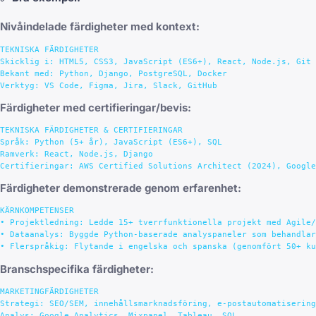
Nivåindelade färdigheter med kontext:
TEKNISKA FÄRDIGHETER

Skicklig i: HTML5, CSS3, JavaScript (ES6+), React, Node.js, Git

Bekant med: Python, Django, PostgreSQL, Docker

Färdigheter med certifieringar/bevis:
TEKNISKA FÄRDIGHETER & CERTIFIERINGAR

Språk: Python (5+ år), JavaScript (ES6+), SQL

Ramverk: React, Node.js, Django

Färdigheter demonstrerade genom erfarenhet:
KÄRNKOMPETENSER

• Projektledning: Ledde 15+ tverrfunktionella projekt med Agile/
• Dataanalys: Byggde Python-baserade analyspaneler som behandlar
Branschspecifika färdigheter:
MARKETINGFÄRDIGHETER

Strategi: SEO/SEM, innehållsmarknadsföring, e-postautomatisering
Analys: Google Analytics, Mixpanel, Tableau, SQL
