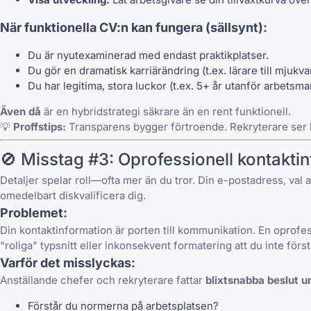
När funktionella CV:n kan fungera (sällsynt):
Du är nyutexaminerad med endast praktikplatser.
Du gör en dramatisk karriärändring (t.ex. lärare till mjuk
Du har legitima, stora luckor (t.ex. 5+ år utanför arbetsm
Även då
är en hybridstrategi säkrare än en rent funktionell.
💡
Proffstips:
Transparens bygger förtroende. Rekryterare ser he
🚫 Misstag #3: Oprofessionell kontaktin
Detaljer spelar roll—ofta mer än du tror. Din e-postadress, val
omedelbart diskvalificera dig.
Problemet:
Din kontaktinformation är porten till kommunikation. En oprofe
"roliga" typsnitt eller inkonsekvent formatering att du inte förs
Varför det misslyckas:
Anställande chefer och rekryterare fattar
blixtsnabba beslut u
Förstår du normerna på arbetsplatsen?