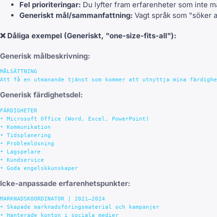
Fel prioriteringar:
Du lyfter fram erfarenheter som inte ma
Generiskt mål/sammanfattning:
Vagt språk som "söker at
❌
Dåliga exempel
(Generiskt, "one-size-fits-all"):
Generisk målbeskrivning:
MÅLSÄTTNING

Generisk färdighetsdel:
FÄRDIGHETER

• Microsoft Office (Word, Excel, PowerPoint)

• Kommunikation

• Tidsplanering

• Problemlösning

• Lagspelare

• Kundservice

Icke-anpassade erfarenhetspunkter:
MARKNADSKOORDINATOR | 2021–2024

• Skapade marknadsföringsmaterial och kampanjer

• Hanterade konton i sociala medier
