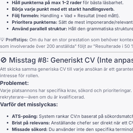
Håll punkterna på max 1–2 rader
för bästa läsbarhet.
Börja varje punkt med ett starkt handlingsverb.
Följ formeln:
Handling + Vad + Resultat (med mått).
Prioritera punkterna:
Sätt de mest imponerande/relevanta
Använd parallell struktur:
Håll den grammatiska strukturen
💡
Proffstips:
Om du har en stor prestation som behöver kontext,
som involverade över 200 anställda" följt av "Resulterade i 50
🚫 Misstag #8: Generiskt CV (Inte anpass
Att skicka samma generiska CV till varje ansökan är ett garanter
intresse för rollen.
Problemet:
Varje platsannons har specifika krav, sökord och prioriteringar
rekryterare—även om du är kvalificerad.
Varför det misslyckas:
ATS-poäng:
System rankar CV:n baserat på sökordsmatch
Brist på relevans:
Anställande chefer ser direkt när ett 
Missade sökord:
Du använder inte den specifika terminol