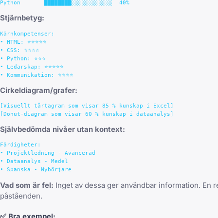
Stjärnbetyg:
Kärnkompetenser:

• HTML: ⭐⭐⭐⭐⭐

• CSS: ⭐⭐⭐⭐

• Python: ⭐⭐⭐

• Ledarskap: ⭐⭐⭐⭐⭐

Cirkeldiagram/grafer:
[Visuellt tårtagram som visar 85 % kunskap i Excel]

Självbedömda nivåer utan kontext:
Färdigheter:

• Projektledning - Avancerad

• Dataanalys - Medel

Vad som är fel:
Inget av dessa ger användbar information. En re
påståenden.
✅
Bra exempel: