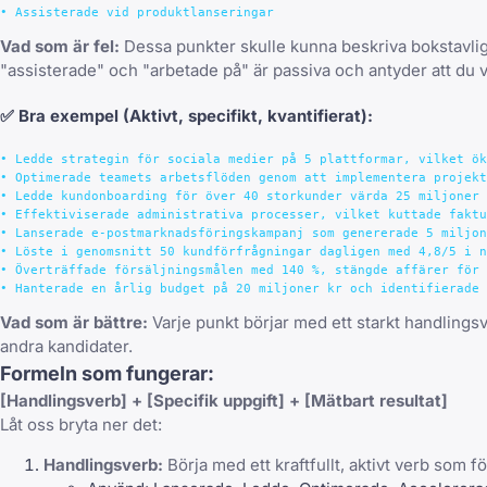
Vad som är fel:
Dessa punkter skulle kunna beskriva bokstavligen
"assisterade" och "arbetade på" är passiva och antyder att du v
✅
Bra exempel
(Aktivt, specifikt, kvantifierat):
• Ledde strategin för sociala medier på 5 plattformar, vilket ök
• Optimerade teamets arbetsflöden genom att implementera projekt
• Ledde kundonboarding för över 40 storkunder värda 25 miljoner 
• Effektiviserade administrativa processer, vilket kuttade faktu
• Lanserade e-postmarknadsföringskampanj som genererade 5 miljon
• Löste i genomsnitt 50 kundförfrågningar dagligen med 4,8/5 i n
• Överträffade försäljningsmålen med 140 %, stängde affärer för 
Vad som är bättre:
Varje punkt börjar med ett starkt handlingsv
andra kandidater.
Formeln som fungerar:
[Handlingsverb] + [Specifik uppgift] + [Mätbart resultat]
Låt oss bryta ner det:
Handlingsverb:
Börja med ett kraftfullt, aktivt verb som f