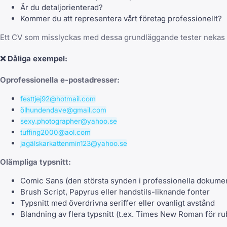
Är du detaljorienterad?
Kommer du att representera vårt företag professionellt?
Ett CV som misslyckas med dessa grundläggande tester nekas
❌
Dåliga exempel:
Oprofessionella e-postadresser:
festtjej92@hotmail.com
ölhundendave@gmail.com
sexy.photographer@yahoo.se
tuffing2000@aol.com
jagälskarkattenmin123@yahoo.se
Olämpliga typsnitt:
Comic Sans (den största synden i professionella dokume
Brush Script, Papyrus eller handstils-liknande fonter
Typsnitt med överdrivna seriffer eller ovanligt avstånd
Blandning av flera typsnitt (t.ex. Times New Roman för rub