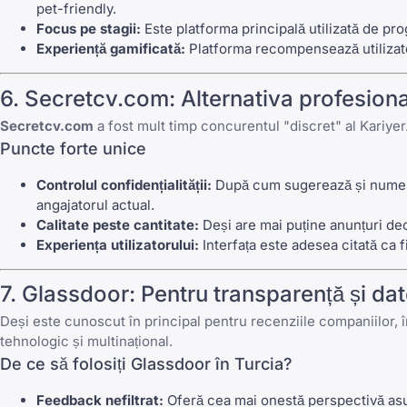
pet-friendly.
Focus pe stagii:
Este platforma principală utilizată de pr
Experiență gamificată:
Platforma recompensează utilizatori
6. Secretcv.com: Alternativa profesion
Secretcv.com
a fost mult timp concurentul "discret" al Kariyer.
Puncte forte unice
Controlul confidențialității:
După cum sugerează și numele,
angajatorul actual.
Calitate peste cantitate:
Deși are mai puține anunțuri decât
Experiența utilizatorului:
Interfața este adesea citată ca f
7. Glassdoor: Pentru transparență și dat
Deși este cunoscut în principal pentru recenziile companiilor, 
tehnologic și multinațional.
De ce să folosiți Glassdoor în Turcia?
Feedback nefiltrat:
Oferă cea mai onestă perspectivă asup