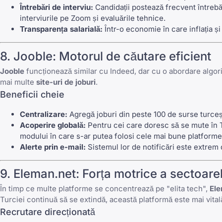
Întrebări de interviu:
Candidații postează frecvent întrebăr
interviurile pe Zoom
și evaluările tehnice.
Transparența salarială:
Într-o economie în care inflația și
8. Jooble: Motorul de căutare eficient
Jooble
funcționează similar cu Indeed, dar cu o abordare algoritmi
mai multe
site-uri de joburi
.
Beneficii cheie
Centralizare:
Agregă joburi din peste 100 de surse turcești 
Acoperire globală:
Pentru cei care doresc să se mute în Tu
modului în care s-ar putea folosi
cele mai bune platforme
Alerte prin e-mail:
Sistemul lor de notificări este extrem 
9. Eleman.net: Forța motrice a sectoarelo
În timp ce multe platforme se concentrează pe "elita tech",
Ele
Turciei continuă să se extindă, această platformă este mai vital
Recrutare direcționată