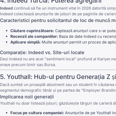
4. Indeed Turcia: Puterea agregării
Indeed
continuă să fie un instrument vital în 2026 datorită simpl
Indeed colectează anunțurile de joburi de pe paginile de carieră
Caracteristici pentru solicitantul de loc de muncă 
Căutare cuprinzătoare:
Captează anunțuri care s-ar putea 
Recenzii ale companiilor:
Baza de date Indeed cu recenzii 
Aplicare simplă:
Multe anunțuri permit un proces de aplic
Comparație: Indeed vs. Site-uri locale
Deși Indeed nu are acel "sentiment local" profund al Kariyer.ne
orașe precum Izmir sau Bursa.
5. Youthall: Hub-ul pentru Generația Z și
Dacă sunteți un proaspăt absolvent sau un student în căutarea
segmentul demografic tânăr și pe partea de "Employer Branding"
Implicarea noii generații
Youthall nu doar listează joburi; găzduiește târguri de carieră 
Focus pe cultura companiei:
Anunțurile de pe Youthall in