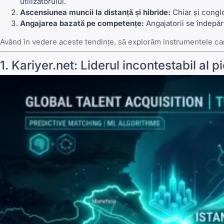
utilizatorului.
Ascensiunea muncii la distanță și hibride:
Chiar și congl
Angajarea bazată pe competențe:
Angajatorii se îndepăr
Având în vedere aceste tendințe, să explorăm instrumentele care
1. Kariyer.net: Liderul incontestabil al pi