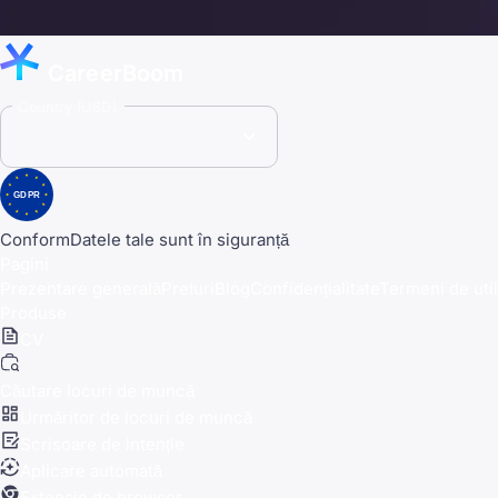
CareerBoom
Country (USD)
GDPR
Conform
Datele tale sunt în siguranță
Pagini
Prezentare generală
Prețuri
Blog
Confidențialitate
Termeni de util
Produse
CV
Căutare locuri de muncă
Urmăritor de locuri de muncă
Scrisoare de intenție
Aplicare automată
Extensie de browser