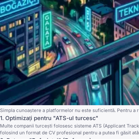
Simpla cunoaștere a platformelor nu este suficientă. Pentru a r
1. Optimizați pentru "ATS-ul turcesc"
Multe companii turcești folosesc sisteme ATS (Applicant Tracki
folosind un
format de CV profesional
pentru a putea fi găsit atât