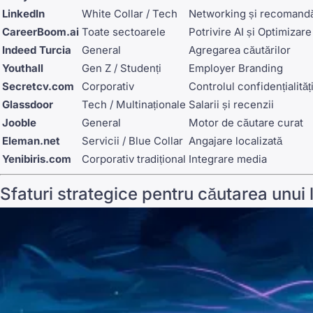
LinkedIn
White Collar / Tech
Networking și recomandă
CareerBoom.ai
Toate sectoarele
Potrivire AI și Optimizar
Indeed Turcia
General
Agregarea căutărilor
Youthall
Gen Z / Studenți
Employer Branding
Secretcv.com
Corporativ
Controlul confidențialități
Glassdoor
Tech / Multinaționale
Salarii și recenzii
Jooble
General
Motor de căutare curat
Eleman.net
Servicii / Blue Collar
Angajare localizată
Yenibiris.com
Corporativ tradițional
Integrare media
Sfaturi strategice pentru căutarea unui