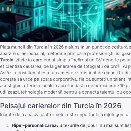
Piața muncii din Turcia în 2026 a ajuns la un punct de cotitură
apărare și aerospațial, metodele prin care profesioniștii își gă
Turcia
, zilele în care pur și simplu încărcai un CV generic p
eficientiza căutarea, de la generarea de fotografii de profil AI pâ
Astăzi, ecosistemul este un amestec sofisticat de giganți tradițio
dorește să urce pe scara corporativă, fie că sunteți un talent i
acest ghid, oferim o analiză aprofundată a celor mai bune 10 pl
utilizează tehnologia modernă pentru a conecta talentul cu opo
Peisajul carierelor din Turcia în 2026
Înainte de a analiza platformele, este important să înțelegem cl
Hiper-personalizarea:
Site-urile de joburi nu mai sunt li