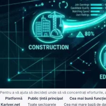
Pentru a vă ajuta să decideți unde să vă concentrați eforturile,
Platformă
Public țintă principal
Cea mai bună funcție
Kariyer.net
Toate sectoarele
Cea mai mare bază de da