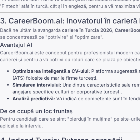
'Fintech' atât în turcă, cât și în engleză, pentru a vă maximiza viz
3. CareerBoom.ai: Inovatorul în carieră
Dacă ne uităm la avangarda
cariere în Turcia 2026
,
CareerBoo
se concentrează pe "potrivire" și "optimizare".
Avantajul AI
CareerBoom.ai este conceput pentru profesionistul modern care 
carierei și pentru a vă potrivi cu roluri care se pliază pe obiec
Optimizarea inteligentă a CV-ului:
Platforma sugerează au
(ATS) folosite de marile firme turcești.
Simularea interviului:
Una dintre caracteristicile sale re
angajare
specifice culturilor corporative turcești.
Analiză predictivă:
Vă indică ce competențe sunt în tendin
De ce ocupă un loc fruntaș
Pentru candidații care se simt "pierduți în mulțime" pe site-uri
aplicație la interviu.