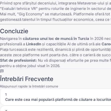
Privind spre sfârșitul deceniului, integrarea Metaverse-ului și 
"Evaluări tehnice VR" pentru rolurile de inginerie în sectorul d
Mai mult, "Gig Economy" se maturizează. Platformele oferă tot 
gestionează talentul în timpul fluctuațiilor economice, ceea ce f
Concluzie
Navigarea în
căutarea unui loc de muncă în Turcia
în 2026 nece
profesională a
LinkedIn
și capacitățile AI de ultimă oră ale
Care
Piața turcească este rezilientă, dinamică și plină de oportunități
aceste zece platforme sunt poarta dvs. către o carieră de succe
Sfat de profesionist:
Nu vă dispersați eforturile pe prea multe fr
pentru a obține jobul visat în 2026.
Întrebări Frecvente
Răspunsuri rapide la întrebări comune
1
Care este cea mai populară platformă de căutare a locurilo