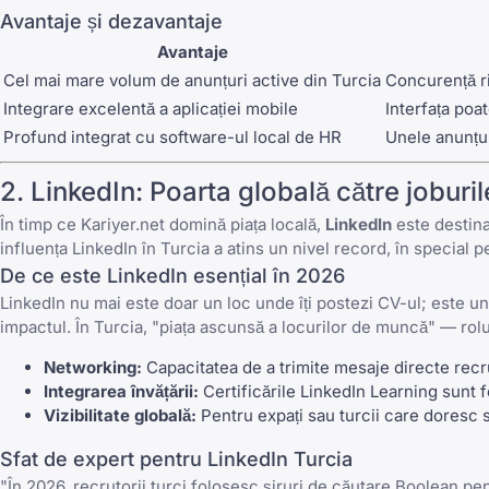
Avantaje și dezavantaje
Avantaje
Cel mai mare volum de anunțuri active din Turcia
Concurență ri
Integrare excelentă a aplicației mobile
Interfața poa
Profund integrat cu software-ul local de HR
Unele anunțur
2. LinkedIn: Poarta globală către joburil
În timp ce Kariyer.net domină piața locală,
LinkedIn
este destinaț
influența LinkedIn în Turcia a atins un nivel record, în special 
De ce este LinkedIn esențial în 2026
LinkedIn nu mai este doar un loc unde îți postezi CV-ul; este u
impactul. În Turcia, "piața ascunsă a locurilor de muncă" — rolu
Networking:
Capacitatea de a trimite mesaje directe recru
Integrarea învățării:
Certificările LinkedIn Learning sunt fo
Vizibilitate globală:
Pentru expați sau turcii care doresc 
Sfat de expert pentru LinkedIn Turcia
"În 2026, recrutorii turci folosesc șiruri de căutare Boolean p