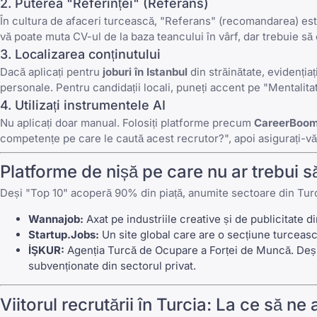
2. Puterea "Referinței" (Referans)
În cultura de afaceri turcească, "Referans" (recomandarea) este
vă poate muta CV-ul de la baza teancului în vârf, dar trebuie să e
3. Localizarea conținutului
Dacă aplicați pentru
joburi în Istanbul
din străinătate, evidențiaț
personale. Pentru candidații locali, puneți accent pe "Mentalitat
4. Utilizați instrumentele AI
Nu aplicați doar manual. Folosiți platforme precum
CareerBoom
competențe pe care le caută acest recrutor?", apoi asigurați-v
Platforme de nișă pe care nu ar trebui să
Deși "Top 10" acoperă 90% din piață, anumite sectoare din Turci
Wannajob:
Axat pe industriile creative și de publicitate di
Startup.Jobs:
Un site global care are o secțiune turceasc
İŞKUR:
Agenția Turcă de Ocupare a Forței de Muncă. Deși e
subvenționate din sectorul privat.
Viitorul recrutării în Turcia: La ce să 