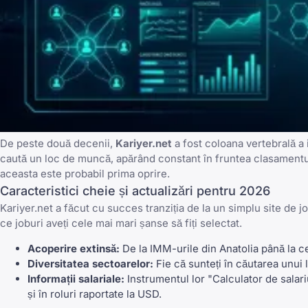
De peste două decenii,
Kariyer.net
a fost coloana vertebrală a 
caută un loc de muncă, apărând constant în fruntea
clasamentul
aceasta este probabil prima oprire.
Caracteristici cheie și actualizări pentru 2026
Kariyer.net a făcut cu succes tranziția de la un simplu site de 
ce joburi aveți cele mai mari șanse să fiți selectat.
Acoperire extinsă:
De la IMM-urile din Anatolia până la c
Diversitatea sectoarelor:
Fie că sunteți în căutarea unui 
Informații salariale:
Instrumentul lor "Calculator de salari
și în roluri raportate la USD.