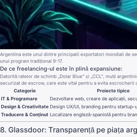
Argentina este unul dintre principalii exportatori mondiali de se
unui program tradițional 9-17.
De ce freelancing-ul este în plină expansiune:
Datorită ratelor de schimb „Dolar Blue” și „CCL”, mulți argentin
securizat de escrow, care este vital pentru a evita
escrocherii 
Categorie
Proiecte tipice
IT & Programare
Dezvoltare web, creare de aplicații, secu
Design & Creativitate
Design UX/UI, branding pentru startup-u
Traducere & Conținut
Localizare engleză-spaniolă pentru bran
8.
Glassdoor
: Transparență pe piața ar