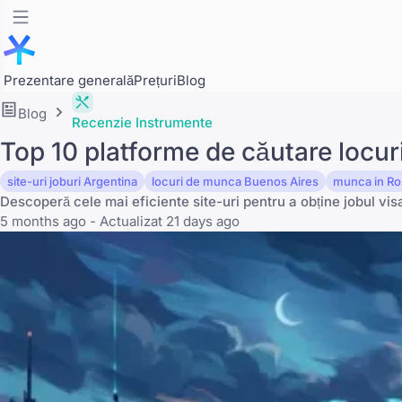
Prezentare generală
Prețuri
Blog
Blog
Recenzie Instrumente
Top 10 platforme de căutare locu
site-uri joburi Argentina
locuri de munca Buenos Aires
munca in Ro
Descoperă cele mai eficiente site-uri pentru a obține jobul vis
5 months ago - Actualizat 21 days ago