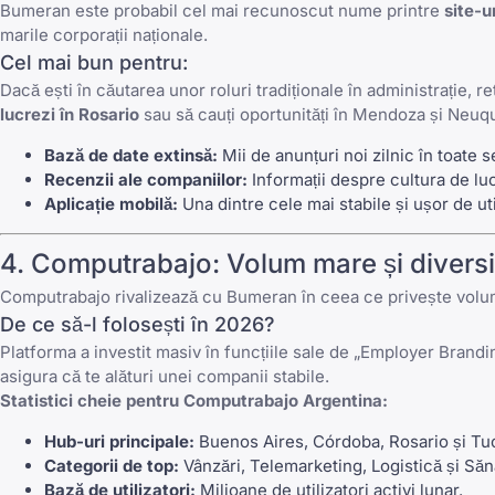
Bumeran
este probabil cel mai recunoscut nume printre
site-u
marile corporații naționale.
Cel mai bun pentru:
Dacă ești în căutarea unor roluri tradiționale în administrație, r
lucrezi în Rosario
sau să cauți oportunități în Mendoza și Neuq
Bază de date extinsă:
Mii de anunțuri noi zilnic în toate 
Recenzii ale companiilor:
Informații despre cultura de lu
Aplicație mobilă:
Una dintre cele mai stabile și ușor de ut
4.
Computrabajo
: Volum mare și diversi
Computrabajo
rivalizează cu
Bumeran
în ceea ce privește volumu
De ce să-l folosești în 2026?
Platforma a investit masiv în funcțiile sale de „Employer Branding
asigura că te alături unei companii stabile.
Statistici cheie pentru
Computrabajo
Argentina:
Hub-uri principale:
Buenos Aires, Córdoba, Rosario și T
Categorii de top:
Vânzări, Telemarketing, Logistică și Săn
Bază de utilizatori:
Milioane de utilizatori activi lunar.