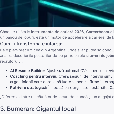
Când ne uităm la
instrumente de carieră 2026
,
Careerboom.ai
un panou de joburi; este un motor de accelerare a carierei de la 
Cum îți transformă căutarea:
Pe o piață precum cea din Argentina, unde s-ar putea să concure
analiza descrierile posturilor de pe principalele
site-uri de job
recrutorului.
AI Resume Builder:
Ajustează automat CV-ul pentru a evid
Coaching pentru interviu:
Oferă sesiuni de interviu simula
argentinienii care doresc să lucreze pentru firme internaț
Potrivire strategică:
În loc să parcurgi liste nesfârșite,
Ca
„Diferența dintre un căutător de locuri de muncă și un angajat 
3.
Bumeran
: Gigantul local