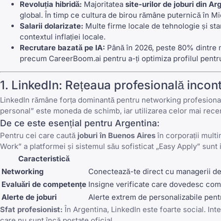
Revoluția hibridă:
Majoritatea
site-urilor de joburi din Ar
global. În timp ce cultura de birou rămâne puternică în M
Salarii dolarizate:
Multe firme locale de tehnologie și star
contextul inflației locale.
Recrutare bazată pe IA:
Până în 2026, peste 80% dintre ma
precum
CareerBoom.ai
pentru a-ți optimiza profilul pentr
1.
LinkedIn
: Rețeaua profesională incon
LinkedIn
rămâne forța dominantă pentru networking profesional 
personal” este moneda de schimb, iar utilizarea celor mai rec
De ce este esențial pentru Argentina:
Pentru cei care caută
joburi în Buenos Aires
în corporații multi
Work” a platformei și sistemul său sofisticat „Easy Apply” sunt 
Caracteristică
Networking
Conectează-te direct cu managerii de
Evaluări de competențe
Insigne verificate care dovedesc comp
Alerte de joburi
Alerte extrem de personalizabile pent
Sfat profesionist:
În Argentina,
LinkedIn
este foarte social. Int
care nu sunt încă postate oficial.