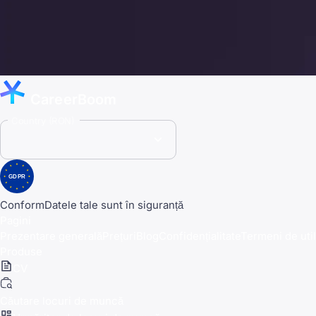
CareerBoom
Country (RON)
GDPR
Conform
Datele tale sunt în siguranță
Pagini
Prezentare generală
Prețuri
Blog
Confidențialitate
Termeni de util
Produse
CV
Căutare locuri de muncă