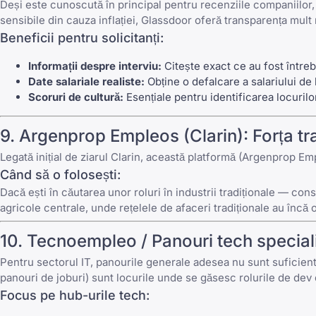
Deși este cunoscută în principal pentru recenziile companiilor
sensibile din cauza inflației,
Glassdoor
oferă transparența mult
Beneficii pentru solicitanți:
Informații despre interviu:
Citește exact ce au fost întreb
Date salariale realiste:
Obține o defalcare a salariului de
Scoruri de cultură:
Esențiale pentru identificarea locurilo
9.
Argenprop Empleos
(Clarin): Forța tr
Legată inițial de ziarul Clarin, această platformă (
Argenprop Em
Când să o folosești:
Dacă ești în căutarea unor roluri în industrii tradiționale — co
agricole centrale, unde rețelele de afaceri tradiționale au încă
10.
Tecnoempleo
/ Panouri tech special
Pentru sectorul IT, panourile generale adesea nu sunt suficie
panouri de joburi) sunt locurile unde se găsesc rolurile de dev d
Focus pe hub-urile tech: