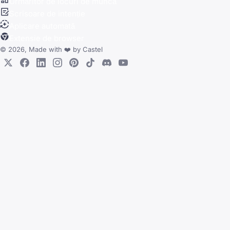
Urmăritor de locuri de muncă
Scrisoare de intenție
Aplicare automată
Extensie de browser
© 2026, Made with
❤️
by
Castel