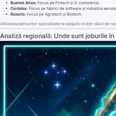
Buenos Aires:
Focus pe Fintech și E-commerce.
Córdoba:
Focus pe fabrici de software și industria aerospa
Rosario:
Focus pe Agrotech și Biotech.
Utilizarea panourilor specializate te asigură că ești văzut de re
Analiză regională: Unde sunt joburile î