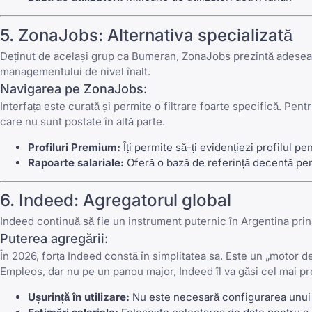
5.
ZonaJobs
: Alternativa specializată
Deținut de același grup ca
Bumeran
,
ZonaJobs
prezintă adesea r
managementului de nivel înalt.
Navigarea pe
ZonaJobs
:
Interfața este curată și permite o filtrare foarte specifică. Pen
care nu sunt postate în altă parte.
Profiluri Premium:
Îți permite să-ți evidențiezi profilul pen
Rapoarte salariale:
Oferă o bază de referință decentă pent
6.
Indeed
: Agregatorul global
Indeed
continuă să fie un instrument puternic în Argentina prin 
Puterea agregării:
În 2026, forța
Indeed
constă în simplitatea sa. Este un „motor d
Empleos
, dar nu pe un panou major,
Indeed
îl va găsi cel mai pr
Ușurință în utilizare:
Nu este necesară configurarea unui 