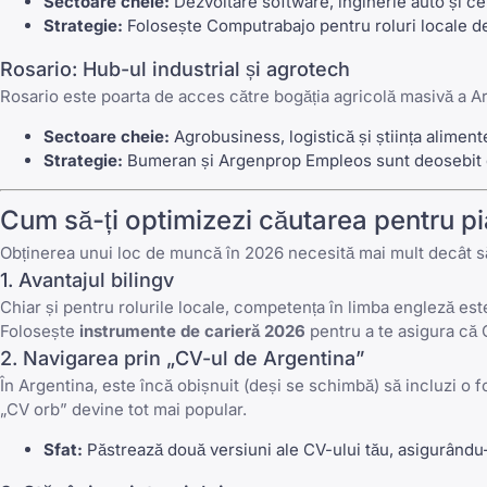
Sectoare cheie:
Dezvoltare software, inginerie auto și c
Strategie:
Folosește
Computrabajo
pentru roluri locale d
Rosario: Hub-ul industrial și agrotech
Rosario este poarta de acces către bogăția agricolă masivă a Ar
Sectoare cheie:
Agrobusiness, logistică și știința alimente
Strategie:
Bumeran
și
Argenprop Empleos
sunt deosebit 
Cum să-ți optimizezi căutarea pentru pi
Obținerea unui loc de muncă în 2026 necesită mai mult decât să 
1. Avantajul bilingv
Chiar și pentru rolurile locale, competența în limba engleză est
Folosește
instrumente de carieră 2026
pentru a te asigura că 
2. Navigarea prin „CV-ul de Argentina”
În Argentina, este încă obișnuit (deși se schimbă) să incluzi o 
„CV orb” devine tot mai popular.
Sfat:
Păstrează două versiuni ale CV-ului tău, asigurându