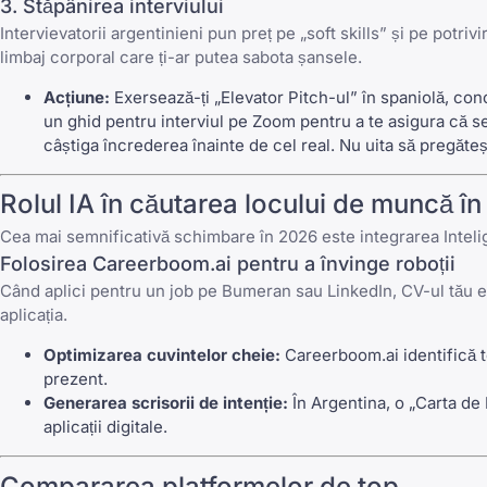
3. Stăpânirea interviului
Intervievatorii argentinieni pun preț pe „soft skills” și pe potriv
limbaj corporal
care ți-ar putea sabota șansele.
Acțiune:
Exersează-ți „Elevator Pitch-ul” în spaniolă, co
un
ghid pentru interviul pe Zoom
pentru a te asigura că se
câștiga încrederea înainte de cel real. Nu uita să pregăte
Rolul IA în căutarea locului de muncă î
Cea mai semnificativă schimbare în 2026 este integrarea Intelig
Folosirea
Careerboom.ai
pentru a învinge roboții
Când aplici pentru un job pe
Bumeran
sau
LinkedIn
, CV-ul tău 
aplicația.
Optimizarea cuvintelor cheie:
Careerboom.ai
identifică 
prezent.
Generarea scrisorii de intenție:
În Argentina, o „Carta de 
aplicații digitale.
Compararea platformelor de top