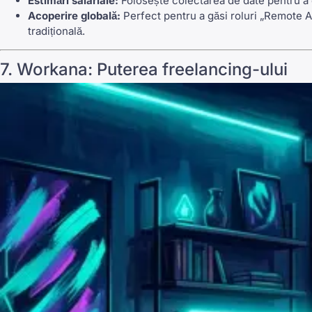
Estimări salariale:
Folosește colectarea de date pentru a of
Acoperire globală:
Perfect pentru a găsi roluri „Remote 
tradițională.
7.
Workana
: Puterea freelancing-ului