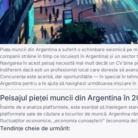
Piața muncii din Argentina a suferit o schimbare seismică pe mă
companii străine în timp ce locuiești în Argentina) și un secto
Navigarea în acest peisaj necesită mai mult decât un CV bine p
Indiferent dacă ești un profesionist local care dorește să ava
Concurența este acerbă, dar oportunitățile — în special în tehn
Argentina pentru a te ajuta să navighezi următoarea mișcare în 
Peisajul pieței muncii din Argentina în 
Înainte de a analiza platformele, este esențial să înțelegem st
platformele sale de căutare a locurilor de muncă
. Argentina ră
fluctuațiilor economice, „economia cunoașterii” (economía del 
Tendințe cheie de urmărit: