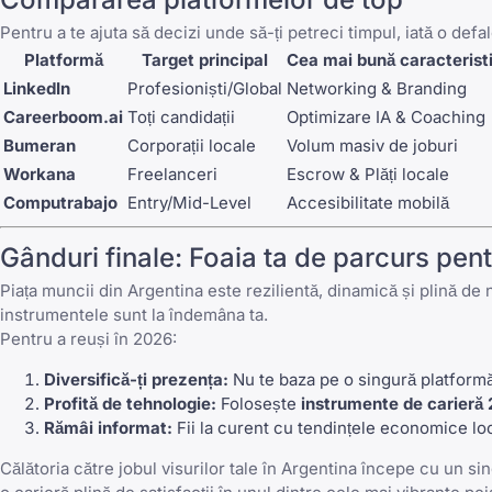
Pentru a te ajuta să decizi unde să-ți petreci timpul, iată o defa
Platformă
Target principal
Cea mai bună caracterist
LinkedIn
Profesioniști/Global
Networking & Branding
Careerboom.ai
Toți candidații
Optimizare IA & Coaching
Bumeran
Corporații locale
Volum masiv de joburi
Workana
Freelanceri
Escrow & Plăți locale
Computrabajo
Entry/Mid-Level
Accesibilitate mobilă
Gânduri finale: Foaia ta de parcurs pent
Piața muncii din Argentina este rezilientă, dinamică și plină d
instrumentele sunt la îndemâna ta.
Pentru a reuși în 2026:
Diversifică-ți prezența:
Nu te baza pe o singură platform
Profită de tehnologie:
Folosește
instrumente de carieră
Rămâi informat:
Fii la curent cu tendințele economice loca
Călătoria către jobul visurilor tale în Argentina începe cu un sing