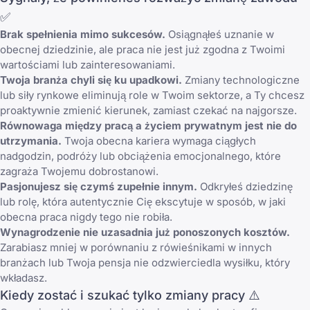
✅
Brak spełnienia mimo sukcesów.
Osiągnąłeś uznanie w
obecnej dziedzinie, ale praca nie jest już zgodna z Twoimi
wartościami lub zainteresowaniami.
Twoja branża chyli się ku upadkowi.
Zmiany technologiczne
lub siły rynkowe eliminują role w Twoim sektorze, a Ty chcesz
proaktywnie zmienić kierunek, zamiast czekać na najgorsze.
Równowaga między pracą a życiem prywatnym jest nie do
utrzymania.
Twoja obecna kariera wymaga ciągłych
nadgodzin, podróży lub obciążenia emocjonalnego, które
zagraża Twojemu dobrostanowi.
Pasjonujesz się czymś zupełnie innym.
Odkryłeś dziedzinę
lub rolę, która autentycznie Cię ekscytuje w sposób, w jaki
obecna praca nigdy tego nie robiła.
Wynagrodzenie nie uzasadnia już ponoszonych kosztów.
Zarabiasz mniej w porównaniu z rówieśnikami w innych
branżach lub Twoja pensja nie odzwierciedla wysiłku, który
wkładasz.
Kiedy zostać i szukać tylko zmiany pracy ⚠️