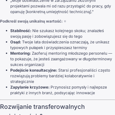
„Moje doświadczenie w zarządzaniu złożonymi
projektami pozwala mi od razu przystąpić do pracy, gdy
opanuję [konkretną umiejętność techniczną]."
Podkreśl swoją unikalną wartość:
⭐
Stabilność:
Nie szukasz kolejnego skoku; znalazłeś
swoją pasję i zobowiązujesz się do tego
Osąd:
Twoje lata doświadczenia oznaczają, że unikasz
typowych pułapek i przyspieszasz terminy
Mentoring:
Zaoferuj mentoring młodszego personelu —
to pokazuje, że jesteś zaangażowany w długoterminowy
sukces organizacji
Podejście konsultacyjne:
Starsi profesjonaliści często
rozwiązują problemy bardziej kolaboratywnie i
strategicznie
Zapylanie krzyżowe:
Przynosisz pomysły i najlepsze
praktyki z innych branż, podsycając innowacje
Rozwijanie transferowalnych