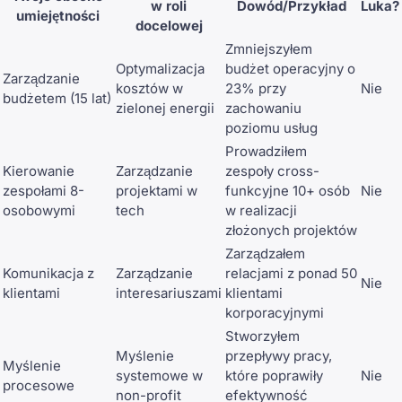
w roli
Dowód/Przykład
Luka?
umiejętności
docelowej
Zmniejszyłem
Optymalizacja
budżet operacyjny o
Zarządzanie
kosztów w
23% przy
Nie
budżetem (15 lat)
zielonej energii
zachowaniu
poziomu usług
Prowadziłem
Kierowanie
Zarządzanie
zespoły cross-
zespołami 8-
projektami w
funkcyjne 10+ osób
Nie
osobowymi
tech
w realizacji
złożonych projektów
Zarządzałem
Komunikacja z
Zarządzanie
relacjami z ponad 50
Nie
klientami
interesariuszami
klientami
korporacyjnymi
Stworzyłem
Myślenie
przepływy pracy,
Myślenie
systemowe w
które poprawiły
Nie
procesowe
non-profit
efektywność