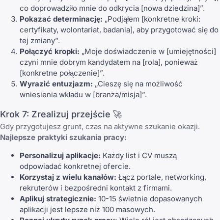
co doprowadziło mnie do odkrycia [nowa dziedzina]”.
Pokazać determinację:
„Podjąłem [konkretne kroki:
certyfikaty, wolontariat, badania], aby przygotować się do
tej zmiany”.
Połączyć kropki:
„Moje doświadczenie w [umiejętności]
czyni mnie dobrym kandydatem na [rola], ponieważ
[konkretne połączenie]”.
Wyrazić entuzjazm:
„Cieszę się na możliwość
wniesienia wkładu w [branża/misja]”.
Krok 7: Zrealizuj przejście 🚀
Gdy przygotujesz grunt, czas na aktywne szukanie okazji.
Najlepsze praktyki szukania pracy:
Personalizuj aplikacje:
Każdy list i CV muszą
odpowiadać konkretnej ofercie.
Korzystaj z wielu kanałów:
Łącz portale, networking,
rekruterów i bezpośredni kontakt z firmami.
Aplikuj strategicznie:
10-15 świetnie dopasowanych
aplikacji jest lepsze niż 100 masowych.