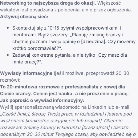
Networking to najszybsza droga do okazji.
Większość
wakatów jest obsadzana z polecenia, a nie przez ogłoszenia.
Aktywuj obecną sieć:
Skontaktuj się z 10-15 byłymi współpracownikami i
mentorami. Bądź szczery: „Planuję zmianę branży i
chętnie poznam Twoją opinię o [dziedzina]. Czy możemy
krótko porozmawiać?”.
Zadawaj konkretne pytania, a nie tylko „Czy masz dla
mnie pracę?”.
Wywiady informacyjne
(jeśli możliwe, przeprowadź 20-30
rozmów):
To 20-minutowa rozmowa z profesjonalistą z nowej dla
Ciebie branży. Celem jest nauka, a nie proszenie o pracę.
Jak poprosić o wywiad informacyjny:
Wyślij spersonalizowaną wiadomość na LinkedIn lub e-mail:
„Cześć [Imię], śledzę Twoją pracę w [dziedzina] i jestem pod
wrażeniem [konkretne osiągnięcie lub projekt]. Obecnie
rozważam zmianę kariery w kierunku [branża/rola] i bardzo
doceniłbym 20-30 minut Twojego czasu, aby dowiedzieć się o