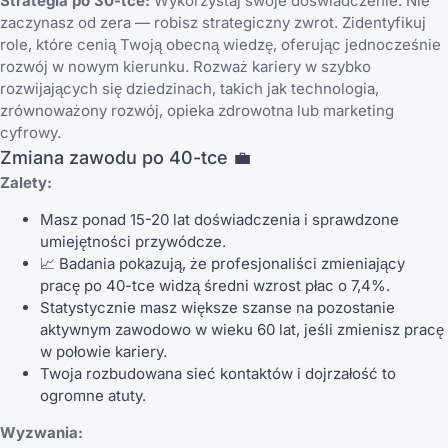
Strategia po 30-tce:
Wykorzystaj swoje doświadczenie. Nie
zaczynasz od zera — robisz strategiczny zwrot. Zidentyfikuj
role, które cenią Twoją obecną wiedzę, oferując jednocześnie
rozwój w nowym kierunku. Rozważ kariery w szybko
rozwijających się dziedzinach, takich jak technologia,
zrównoważony rozwój, opieka zdrowotna lub marketing
cyfrowy.
Zmiana zawodu po 40-tce 💼
Zalety:
Masz ponad 15-20 lat doświadczenia i sprawdzone
umiejętności przywódcze.
📈 Badania pokazują, że profesjonaliści zmieniający
pracę po 40-tce widzą średni wzrost płac o 7,4%.
Statystycznie masz większe szanse na pozostanie
aktywnym zawodowo w wieku 60 lat, jeśli zmienisz pracę
w połowie kariery.
Twoja rozbudowana sieć kontaktów i dojrzałość to
ogromne atuty.
Wyzwania: