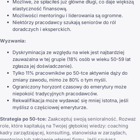
Możliwe, że spłaciłeś już główne długi, co daje większą
elastyczność finansową.
Możliwości mentoringu i liderowania są ogromne.
Niektórzy pracodawcy szukają seniorów do ról
doradczych i eksperckich.
Wyzwania:
Dyskryminacja ze względu na wiek jest najbardziej
zauważalna w tej grupie (18% osób w wieku 50-59 lat
zgłasza jej doświadczenie).
Tylko 11% pracowników po 50-tce aktywnie dąży do
zmiany zawodu, mimo że 80% o tym myśli.
Ograniczony horyzont czasowy do emerytury może
niepokoić tradycyjnych pracodawców.
Rekwalifikacja może wydawać się mniej istotna, jeśli
myślisz o częściowej emeryturze.
Strategia po 50-tce:
Zaakceptuj swoją senioralność. Rozważ
role, które kapitałują na Twojej głębokiej wiedzy: coaching
kadry zarządzającej, konsulting, stanowiska w zarządach,
mentoring lub założenie własnej firmy. Jeśli szukasz