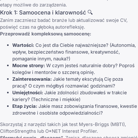
etapy możliwe do zarządzenia.
Krok 1: Samoocena i klarowność 🔍
Zanim zaczniesz badać branże lub aktualizować swoje CV,
poświęć czas na głęboką autorefleksję.
Przeprowadź kompleksową samoocenę:
Wartości:
Co jest dla Ciebie najważniejsze? (Autonomia,
wpływ, bezpieczeństwo finansowe, kreatywność,
pomaganie innym, nauka?)
Mocne strony:
W czym jesteś naturalnie dobry? Poproś
kolegów i mentorów o szczerą opinię.
Zainteresowania:
Jakie tematy ekscytują Cię poza
pracą? O czym mógłbyś rozmawiać godzinami?
Umiejętności:
Jakie zdolności zbudowałeś w trakcie
kariery? (Techniczne i miękkie)
Etap życia:
Jakie masz zobowiązania finansowe, kwestie
zdrowotne i osobiste odpowiedzialności?
Skorzystaj z narzędzi takich jak test Myers-Briggs (MBTI),
CliftonStrengths lub O*NET Interest Profiler.
Sformułuj swoje „dlaczego”.
Zapisz, dlaczego chcesz zmienić