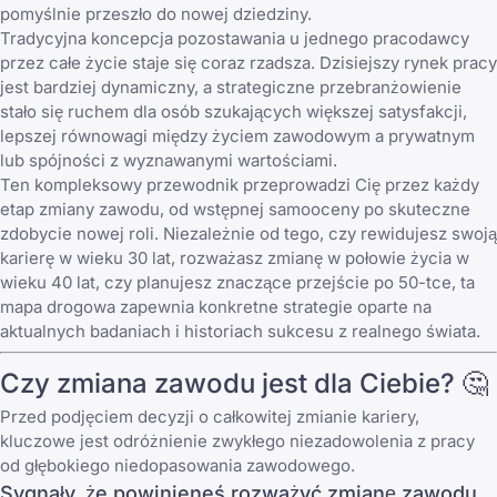
pomyślnie przeszło do nowej dziedziny.
Tradycyjna koncepcja pozostawania u jednego pracodawcy
przez całe życie staje się coraz rzadsza. Dzisiejszy rynek pracy
jest bardziej dynamiczny, a strategiczne przebranżowienie
stało się ruchem dla osób szukających większej satysfakcji,
lepszej równowagi między życiem zawodowym a prywatnym
lub spójności z wyznawanymi wartościami.
Ten kompleksowy przewodnik przeprowadzi Cię przez każdy
etap zmiany zawodu, od wstępnej samooceny po skuteczne
zdobycie nowej roli. Niezależnie od tego, czy rewidujesz swoją
karierę w wieku 30 lat, rozważasz zmianę w połowie życia w
wieku 40 lat, czy planujesz znaczące przejście po 50-tce, ta
mapa drogowa zapewnia konkretne strategie oparte na
aktualnych badaniach i historiach sukcesu z realnego świata.
Czy zmiana zawodu jest dla Ciebie? 🤔
Przed podjęciem decyzji o całkowitej zmianie kariery,
kluczowe jest odróżnienie zwykłego niezadowolenia z pracy
od głębokiego niedopasowania zawodowego.
Sygnały, że powinieneś rozważyć zmianę zawodu