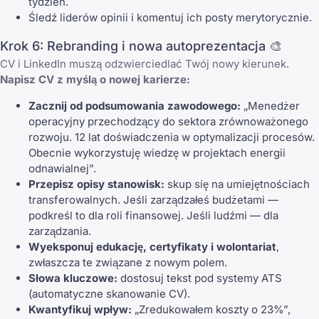
tydzień.
Śledź liderów opinii i komentuj ich posty merytorycznie.
Krok 6: Rebranding i nowa autoprezentacja 🎨
CV i LinkedIn muszą odzwierciedlać Twój nowy kierunek.
Napisz CV z myślą o nowej karierze:
Zacznij od podsumowania zawodowego:
„Menedżer
operacyjny przechodzący do sektora zrównoważonego
rozwoju. 12 lat doświadczenia w optymalizacji procesów.
Obecnie wykorzystuję wiedzę w projektach energii
odnawialnej”.
Przepisz opisy stanowisk:
skup się na umiejętnościach
transferowalnych. Jeśli zarządzałeś budżetami —
podkreśl to dla roli finansowej. Jeśli ludźmi — dla
zarządzania.
Wyeksponuj edukację, certyfikaty i wolontariat
,
zwłaszcza te związane z nowym polem.
Słowa kluczowe:
dostosuj tekst pod systemy ATS
(automatyczne skanowanie CV).
Kwantyfikuj wpływ:
„Zredukowałem koszty o 23%”,