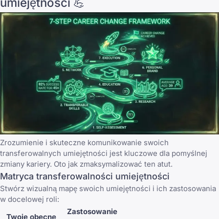
umiejętności 💪
Zrozumienie i skuteczne komunikowanie swoich
transferowalnych umiejętności jest kluczowe dla pomyślnej
zmiany kariery. Oto jak zmaksymalizować ten atut.
Matryca transferowalności umiejętności
Stwórz wizualną mapę swoich umiejętności i ich zastosowania
w docelowej roli:
Zastosowanie
Twoje obecne