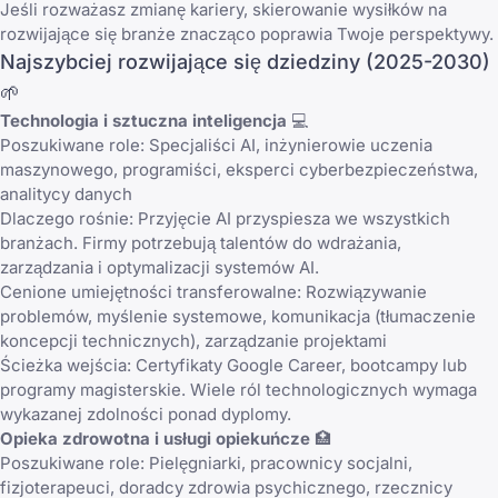
Jeśli rozważasz zmianę kariery, skierowanie wysiłków na
rozwijające się branże znacząco poprawia Twoje perspektywy.
Najszybciej rozwijające się dziedziny (2025-2030)
🌱
Technologia i sztuczna inteligencja
💻
Poszukiwane role: Specjaliści AI, inżynierowie uczenia
maszynowego, programiści, eksperci cyberbezpieczeństwa,
analitycy danych
Dlaczego rośnie: Przyjęcie AI przyspiesza we wszystkich
branżach. Firmy potrzebują talentów do wdrażania,
zarządzania i optymalizacji systemów AI.
Cenione umiejętności transferowalne: Rozwiązywanie
problemów, myślenie systemowe, komunikacja (tłumaczenie
koncepcji technicznych), zarządzanie projektami
Ścieżka wejścia: Certyfikaty Google Career, bootcampy lub
programy magisterskie. Wiele ról technologicznych wymaga
wykazanej zdolności ponad dyplomy.
Opieka zdrowotna i usługi opiekuńcze
🏥
Poszukiwane role: Pielęgniarki, pracownicy socjalni,
fizjoterapeuci, doradcy zdrowia psychicznego, rzecznicy