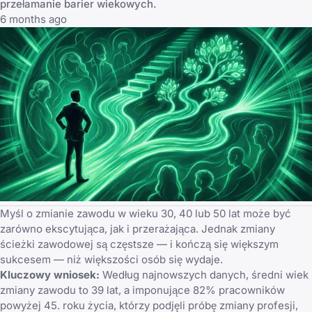
przełamanie barier wiekowych.
6 months ago
Myśl o zmianie zawodu w wieku 30, 40 lub 50 lat może być
zarówno ekscytująca, jak i przerażająca. Jednak zmiany
ścieżki zawodowej są częstsze — i kończą się większym
sukcesem — niż większości osób się wydaje.
Kluczowy wniosek:
Według najnowszych danych, średni wiek
zmiany zawodu to 39 lat, a imponujące 82% pracowników
powyżej 45. roku życia, którzy podjęli próbę zmiany profesji,