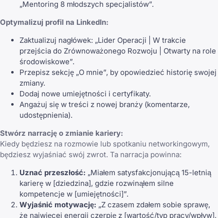
„Mentoring 8 młodszych specjalistów”.
Optymalizuj profil na LinkedIn:
Zaktualizuj nagłówek: „Lider Operacji | W trakcie
przejścia do Zrównoważonego Rozwoju | Otwarty na role
środowiskowe”.
Przepisz sekcję „O mnie”, by opowiedzieć historię swojej
zmiany.
Dodaj nowe umiejętności i certyfikaty.
Angażuj się w treści z nowej branży (komentarze,
udostępnienia).
Stwórz narrację o zmianie kariery:
Kiedy będziesz na rozmowie lub spotkaniu networkingowym,
będziesz wyjaśniać swój zwrot. Ta narracja powinna:
Uznać przeszłość:
„Miałem satysfakcjonującą 15-letnią
karierę w [dziedzina], gdzie rozwinąłem silne
kompetencje w [umiejętności]”.
Wyjaśnić motywację:
„Z czasem zdałem sobie sprawę,
że najwięcej energii czerpię z [wartość/typ pracy/wpływ],