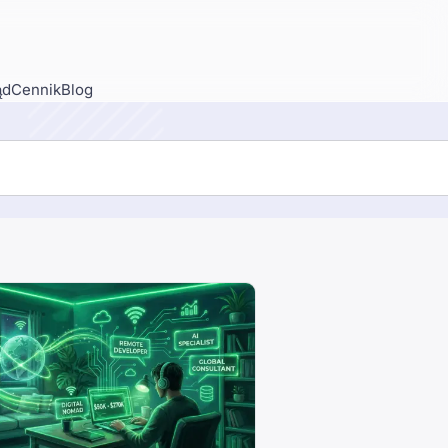
ąd
Cennik
Blog