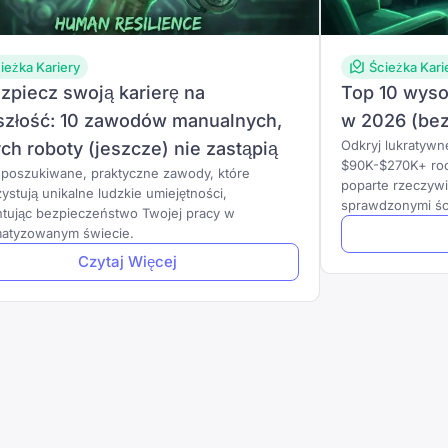
ieżka Kariery
Ścieżka Kari
zpiecz swoją karierę na
Top 10 wyso
szłość: 10 zawodów manualnych,
w 2026 (be
Odkryj lukratywne
ych roboty (jeszcze) nie zastąpią
$90K-$270K+ rocz
 poszukiwane, praktyczne zawody, które
poparte rzeczywi
ystują unikalne ludzkie umiejętności,
sprawdzonymi śc
tując bezpieczeństwo Twojej pracy w
atyzowanym świecie.
Czytaj Więcej