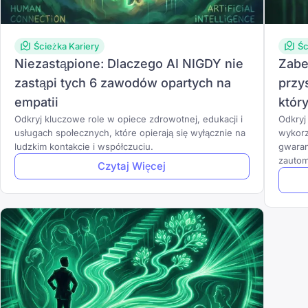
Ścieżka Kariery
Śc
Niezastąpione: Dlaczego AI NIGDY nie
Zabe
zastąpi tych 6 zawodów opartych na
przy
empatii
któr
Odkryj kluczowe role w opiece zdrowotnej, edukacji i
Odkryj
usługach społecznych, które opierają się wyłącznie na
wykorz
ludzkim kontakcie i współczuciu.
gwaran
zautom
Czytaj Więcej