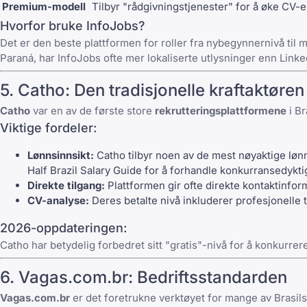
Premium-modell
Tilbyr "rådgivningstjenester" for å øke CV-e
Hvorfor bruke InfoJobs?
Det er den beste plattformen for roller fra nybegynnernivå til me
Paraná, har InfoJobs ofte mer lokaliserte utlysninger enn Linke
5.
Catho
: Den tradisjonelle kraftaktøren
Catho
var en av de første store
rekrutteringsplattformene
i Br
Viktige fordeler:
Lønnsinnsikt:
Catho tilbyr noen av de mest nøyaktige løn
Half Brazil Salary Guide
for å forhandle konkurransedykti
Direkte tilgang:
Plattformen gir ofte direkte kontaktinfor
CV-analyse:
Deres betalte nivå inkluderer profesjonelle 
2026-oppdateringen:
Catho har betydelig forbedret sitt "gratis"-nivå for å konkurre
6.
Vagas.com.br
: Bedriftsstandarden
Vagas.com.br
er det foretrukne verktøyet for mange av Brasils 