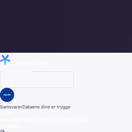
CareerBoom
Country (USD)
GDPR
Samsvarer
Dataene dine er trygge
Sider
Oversikt
Priser
Blogg
Personvern
Bruksvilkår
Produkter