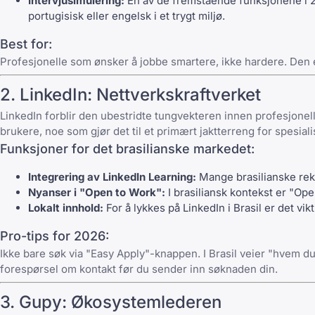
Intervjusimulering:
En av de fremstående funksjonene i 20
portugisisk eller engelsk i et trygt miljø.
Best for:
Profesjonelle som ønsker å jobbe smartere, ikke hardere. Den e
2.
LinkedIn
: Nettverkskraftverket
LinkedIn
forblir den ubestridte tungvekteren innen profesjonell
brukere, noe som gjør det til et primært jaktterreng for
spesiali
Funksjoner for det brasilianske markedet:
Integrering av LinkedIn Learning:
Mange brasilianske rekru
Nyanser i "Open to Work":
I brasiliansk kontekst er "Ope
Lokalt innhold:
For å lykkes på LinkedIn i Brasil er det vi
Pro-tips for 2026:
Ikke bare søk via "Easy Apply"-knappen. I Brasil veier "hvem du
forespørsel om kontakt før du sender inn søknaden din.
3.
Gupy
: Økosystemlederen