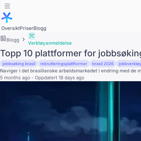
Oversikt
Priser
Blogg
Blogg
Verktøyanmeldelse
Topp 10 plattformer for jobbsøking
jobbsøking brasil
rekrutteringsplattformer
brasil 2026
jobbverktø
Naviger i det brasilianske arbeidsmarkedet i endring med de me
5 months ago - Oppdatert 18 days ago