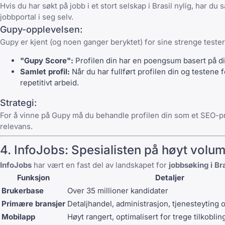
Hvis du har søkt på jobb i et stort selskap i Brasil nylig, har du 
jobbportal i seg selv.
Gupy-opplevelsen:
Gupy er kjent (og noen ganger beryktet) for sine strenge tester
"Gupy Score":
Profilen din har en poengsum basert på din
Samlet profil:
Når du har fullført profilen din og testen
repetitivt arbeid.
Strategi:
For å vinne på Gupy må du behandle profilen din som et
SEO-pr
relevans.
4.
InfoJobs
: Spesialisten på høyt volu
InfoJobs
har vært en fast del av landskapet for
jobbsøking i Bra
Funksjon
Detaljer
Brukerbase
Over 35 millioner kandidater
Primære bransjer
Detaljhandel, administrasjon, tjenesteyting
Mobilapp
Høyt rangert, optimalisert for trege tilkoblin