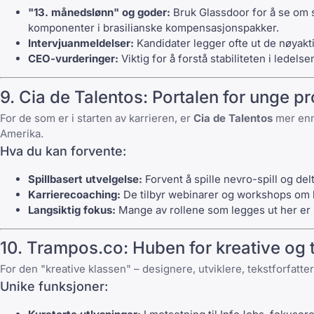
"13. månedslønn" og goder:
Bruk Glassdoor for å se om s
komponenter i brasilianske kompensasjonspakker.
Intervjuanmeldelser:
Kandidater legger ofte ut de nøyakti
CEO-vurderinger:
Viktig for å forstå stabiliteten i ledels
9.
Cia de Talentos
: Portalen for unge pr
For de som er i starten av karrieren, er
Cia de Talentos
mer enn 
Amerika.
Hva du kan forvente:
Spillbasert utvelgelse:
Forvent å spille nevro-spill og del
Karrierecoaching:
De tilbyr webinarer og workshops om hv
Langsiktig fokus:
Mange av rollene som legges ut her er "k
10.
Trampos.co
: Huben for kreative og
For den "kreative klassen" – designere, utviklere, tekstforfatt
Unike funksjoner: