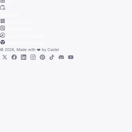
CV
Jobbsøk
Jobb tracker
Søknadsbrev
Automatisk søknad
Nettleserutvidelse
© 2026, Made with
❤️
by
Castel