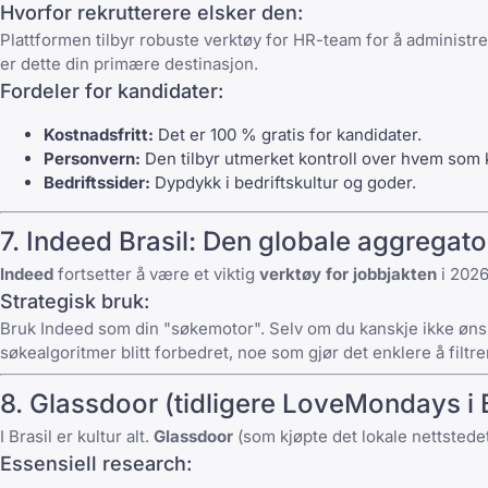
Hvorfor rekrutterere elsker den:
Plattformen tilbyr robuste verktøy for HR-team for å administre
er dette din primære destinasjon.
Fordeler for kandidater:
Kostnadsfritt:
Det er 100 % gratis for kandidater.
Personvern:
Den tilbyr utmerket kontroll over hvem som k
Bedriftssider:
Dypdykk i bedriftskultur og goder.
7.
Indeed Brasil
: Den globale aggregat
Indeed
fortsetter å være et viktig
verktøy for jobbjakten
i 2026
Strategisk bruk:
Bruk Indeed som din "søkemotor". Selv om du kanskje ikke ønske
søkealgoritmer blitt forbedret, noe som gjør det enklere å filtr
8.
Glassdoor
(tidligere LoveMondays i B
I Brasil er kultur alt.
Glassdoor
(som kjøpte det lokale nettsted
Essensiell research: