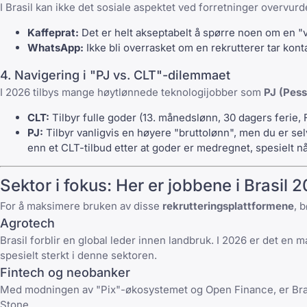
I Brasil kan ikke det sosiale aspektet ved forretninger overvurd
Kaffeprat:
Det er helt akseptabelt å spørre noen om en "vi
WhatsApp:
Ikke bli overrasket om en rekrutterer tar kont
4. Navigering i "PJ vs. CLT"-dilemmaet
I 2026 tilbys mange høytlønnede teknologijobber som
PJ (Pess
CLT:
Tilbyr fulle goder (13. månedslønn, 30 dagers ferie, 
PJ:
Tilbyr vanligvis en høyere "bruttolønn", men du er se
enn et CLT-tilbud etter at goder er medregnet, spesielt 
Sektor i fokus: Her er jobbene i Brasil 
For å maksimere bruken av disse
rekrutteringsplattformene
, 
Agrotech
Brasil forblir en global leder innen landbruk. I 2026 er det en
spesielt sterkt i denne sektoren.
Fintech og neobanker
Med modningen av "Pix"-økosystemet og Open Finance, er Brasi
Stone.