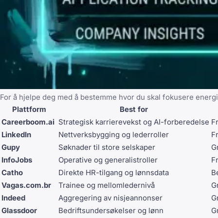
For å hjelpe deg med å bestemme hvor du skal fokusere energi
Plattform
Best for
Careerboom.ai
Strategisk karrierevekst og AI-forberedelse
F
LinkedIn
Nettverksbygging og lederroller
F
Gupy
Søknader til store selskaper
Gr
InfoJobs
Operative og generalistroller
F
Catho
Direkte HR-tilgang og lønnsdata
Be
Vagas.com.br
Trainee og mellomledernivå
Gr
Indeed
Aggregering av nisjeannonser
Gr
Glassdoor
Bedriftsundersøkelser og lønn
Gr