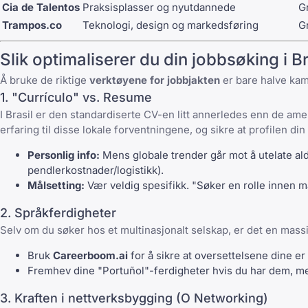
Cia de Talentos
Praksisplasser og nyutdannede
Gr
Trampos.co
Teknologi, design og markedsføring
Gr
Slik optimaliserer du din jobbsøking i Br
Å bruke de riktige
verktøyene for jobbjakten
er bare halve kamp
1. "Currículo" vs. Resume
I Brasil er den
standardiserte CV-en
litt annerledes enn de ame
erfaring til disse lokale forventningene, og sikre at profilen din 
Personlig info:
Mens globale trender går mot å utelate alde
pendlerkostnader/logistikk).
Målsetting:
Vær veldig spesifikk. "Søker en rolle innen m
2. Språkferdigheter
Selv om du søker hos et multinasjonalt selskap, er det en mass
Bruk
Careerboom.ai
for å sikre at oversettelsene dine e
Fremhev dine "Portuñol"-ferdigheter hvis du har dem, men
3. Kraften i nettverksbygging (O Networking)