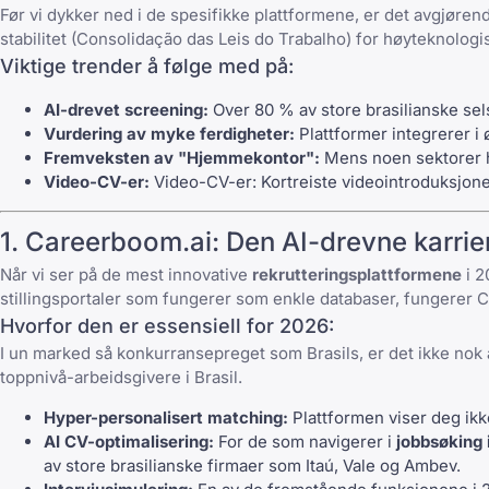
Før vi dykker ned i de spesifikke plattformene, er det avgjøre
stabilitet (Consolidação das Leis do Trabalho) for høyteknologis
Viktige trender å følge med på:
AI-drevet screening:
Over 80 % av store brasilianske sels
Vurdering av myke ferdigheter:
Plattformer integrerer i
Fremveksten av "Hjemmekontor":
Mens noen sektorer ha
Video-CV-er:
Video-CV-er
: Kortreiste videointroduksjoner
1.
Careerboom.ai
: Den AI-drevne karri
Når vi ser på de mest innovative
rekrutteringsplattformene
i 2
stillingsportaler som fungerer som enkle databaser, fungerer C
Hvorfor den er essensiell for 2026:
I un marked så konkurransepreget som Brasils, er det ikke nok
toppnivå-arbeidsgivere i Brasil.
Hyper-personalisert matching:
Plattformen viser deg ikke
AI CV-optimalisering:
For de som navigerer i
jobbsøking i
av store brasilianske firmaer som Itaú, Vale og Ambev.