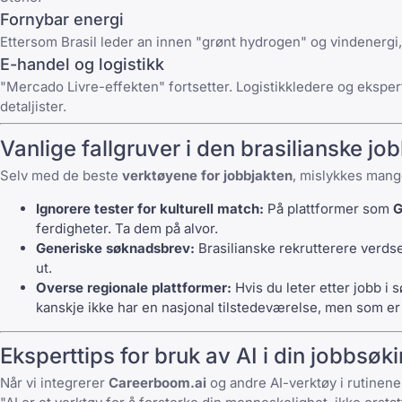
Fornybar energi
Ettersom Brasil leder an innen "grønt hydrogen" og vindenergi,
E-handel og logistikk
"Mercado Livre-effekten" fortsetter. Logistikkledere og eksper
detaljister.
Vanlige fallgruver i den brasilianske jo
Selv med de beste
verktøyene for jobbjakten
, mislykkes mang
Ignorere tester for kulturell match:
På plattformer som
G
ferdigheter. Ta dem på alvor.
Generiske søknadsbrev:
Brasilianske rekrutterere verdset
ut.
Overse regionale plattformer:
Hvis du leter etter jobb i 
kanskje ikke har en nasjonal tilstedeværelse, men som e
Eksperttips for bruk av AI i din jobbsøk
Når vi integrerer
Careerboom.ai
og andre AI-verktøy i rutinene