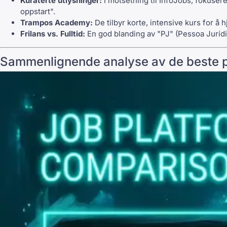
Kuraterte utlysninger:
I motsetning til InfoJobs, fokusere
oppstart".
Trampos Academy:
De tilbyr korte, intensive kurs for 
Frilans vs. Fulltid:
En god blanding av "PJ" (Pessoa Jurídica
Sammenlignende analyse av de beste p