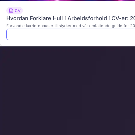
CV
Hvordan Forklare Hull i Arbeidsforhold i CV-er: 
Forvandle karrierepauser til styrker med vår omfattende guide for 2