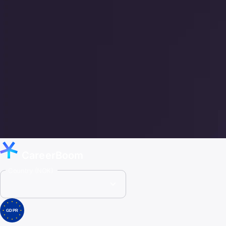
CareerBoom
Country (NOK)
GDPR