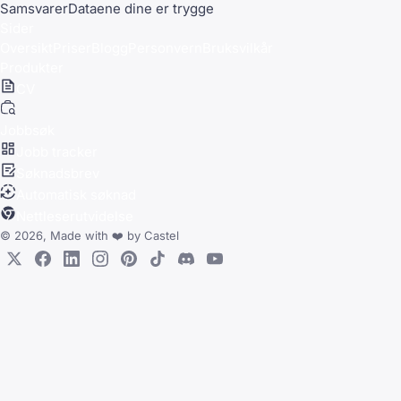
Samsvarer
Dataene dine er trygge
Sider
Oversikt
Priser
Blogg
Personvern
Bruksvilkår
Produkter
CV
Jobbsøk
Jobb tracker
Søknadsbrev
Automatisk søknad
Nettleserutvidelse
© 2026, Made with
❤️
by
Castel