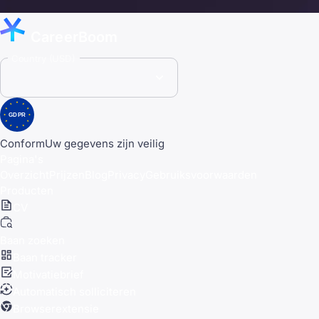
CareerBoom
Country (USD)
GDPR
Conform
Uw gegevens zijn veilig
Pagina's
Overzicht
Prijzen
Blog
Privacy
Gebruiksvoorwaarden
Producten
CV
Baan zoeken
Baan tracker
Motivatiebrief
Automatisch solliciteren
Browserextensie