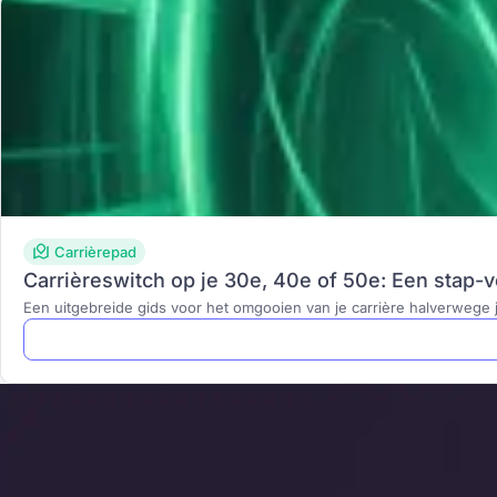
Carrièrepad
Carrièreswitch op je 30e, 40e of 50e: Een stap-v
Een uitgebreide gids voor het omgooien van je carrière halverwege j