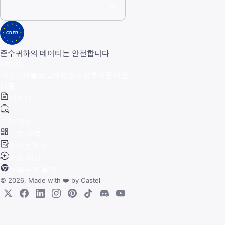
GDPR
준수
귀하의 데이터는 안전합니다
페이지
개요
가격
블로그
개인정보보호
이용약관
제품
이력서
구인 검색
구직 추적
자기소개서
자동 지원
브라우저 확장
© 2026, Made with
❤️
by
Castel