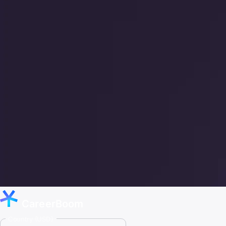
CareerBoom
Country (USD)