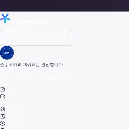
CareerBoom
Country (USD)
GDPR
준수
귀하의 데이터는 안전합니다
페이지
개요
가격
블로그
개인정보보호
이용약관
제품
이력서
구인 검색
구직 추적
자기소개서
자동 지원