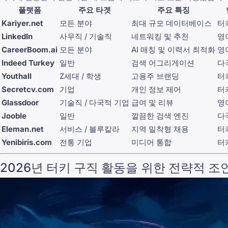
플랫폼
주요 타겟
주요 특징
Kariyer.net
모든 분야
최대 규모 데이터베이스
터
LinkedIn
사무직 / 기술직
네트워킹 및 추천
영
CareerBoom.ai
모든 분야
AI 매칭 및 이력서 최적화
영
Indeed Turkey
일반
검색 어그리게이션
다
Youthall
Z세대 / 학생
고용주 브랜딩
터
Secretcv.com
기업
개인 정보 제어
터
Glassdoor
기술직 / 다국적 기업
급여 및 리뷰
영
Jooble
일반
깔끔한 검색 엔진
다
Eleman.net
서비스 / 블루칼라
지역 밀착형 채용
터
Yenibiris.com
전통 기업
미디어 통합
터
2026년 터키 구직 활동을 위한 전략적 조