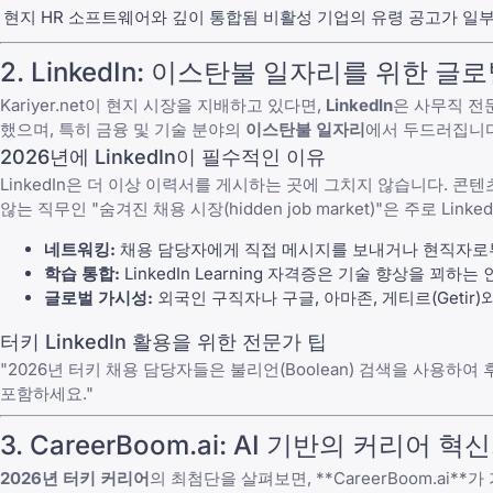
현지 HR 소프트웨어와 깊이 통합됨
비활성 기업의 유령 공고가 일
2. LinkedIn: 이스탄불 일자리를 위한 글
Kariyer.net이 현지 시장을 지배하고 있다면,
LinkedIn
은 사무직 전문
했으며, 특히 금융 및 기술 분야의
이스탄불 일자리
에서 두드러집니다
2026년에 LinkedIn이 필수적인 이유
LinkedIn은 더 이상 이력서를 게시하는 곳에 그치지 않습니다. 
않는 직무인 "숨겨진 채용 시장(hidden job market)"은 주로 Link
네트워킹:
채용 담당자에게 직접 메시지를 보내거나 현직자로부
학습 통합:
LinkedIn Learning 자격증은 기술 향상을 
글로벌 가시성:
외국인 구직자나 구글, 아마존, 게티르(Getir
터키 LinkedIn 활용을 위한 전문가 팁
"2026년 터키 채용 담당자들은 불리언(Boolean) 검색을 사용하여 후보
포함하세요."
3. CareerBoom.ai: AI 기반의 커리어 혁
2026년 터키 커리어
의 최첨단을 살펴보면, **
CareerBoom.ai
**가