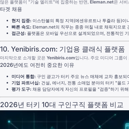
많은 플랫폼이 "기술 엘리트"에 집중하는 반면,
Eleman.net
은 서비
타겟 채용
현지 집중:
이스탄불의 특정 지역(에센유르트나 투즐라 등)이나
빠른 속도:
Eleman.net의 직무는 종종 며칠 내로 채워지므
접근성:
플랫폼은 모바일 우선으로 설계되었으며, 전통적인 기
10. Yenibiris.com: 기업용 클래식 플랫폼
마지막으로 소개할 곳은
Yenibiris.com
입니다. 주요 미디어 그룹이
2026년에도 여전히 중요한 이유
미디어 통합:
구인 광고가 터키 주요 뉴스 매체에 교차 홍보되
기업 파트너십:
건설, 에너지, 전통 소매업 분야의 터키 "올드 가
평가 도구:
채용 담당자에게 자신의 프로필을 "검증"하기 위해
2026년 터키 10대 구인구직 플랫폼 비교