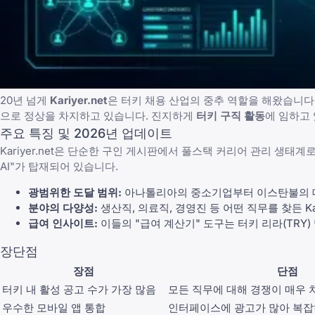
20년 넘게
Kariyer.net
은 터키 채용 산업의 중추 역할을 해왔습니다
으로 정상을 차지하고 있습니다. 진지하게
터키 구직 활동
에 임하고 
주요 특징 및 2026년 업데이트
Kariyer.net은 단순한 구인 게시판에서 풀스택 커리어 관리 생태계
AI"가 탑재되어 있습니다.
광범위한 도달 범위:
아나톨리아의 중소기업부터 이스탄불의 대
분야의 다양성:
생산직, 의료직, 경영진 등 어떤 직무를 찾든 Kar
급여 인사이트:
이들의 "급여 계산기" 도구는 터키 리라(TRY)
장단점
장점
단점
터키 내 활성 공고 수가 가장 많음
모든 직무에 대해 경쟁이 매우 
우수한 모바일 앱 통합
인터페이스에 광고가 많아 복잡