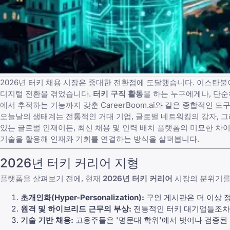
2026년 터키 채용 시장은 중대한 전환점에 도달했습니다. 이스탄
디지털 전환을 겪었습니다.
터키 구직 활동
을 하는 누구에게나, 단
에서 추적하는 기능까지 갖춘
CareerBoom.ai
와 같은 종합적인 도
오늘날의 생태계는 전통적인 거대 기업, 글로벌 네트워킹의 강자, 그
있는 글로벌 인재이든,
최신 채용 및 인력 배치 플랫폼
의 미묘한 차이
기술을 활용해 인재와 기회를 연결하는 방식을 살펴봅니다.
2026년 터키 커리어 지형
플랫폼을 살펴보기 전에, 현재
2026년 터키 커리어
시장의 분위기를 
초개인화(Hyper-Personalization):
구인 게시판은 더 이상 
원격 및 하이브리드 근무의 부상:
전통적인 터키 대기업들조차
기술 기반 채용:
고용주들은 '명문대 학위'에서 벗어나 검증된 