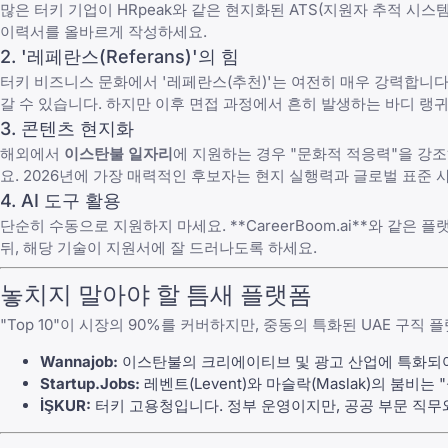
많은 터키 기업이 HRpeak와 같은 현지화된 ATS(지원자 추적 시스템
이력서를 올바르게 작성하세요.
2. '레페란스(Referans)'의 힘
터키 비즈니스 문화에서 '레페란스(추천)'는 여전히 매우 강력합니다.
갈 수 있습니다. 하지만 이후 면접 과정에서 흔히 발생하는
바디 랭귀
3. 콘텐츠 현지화
해외에서
이스탄불 일자리
에 지원하는 경우 "문화적 적응력"을 강
요. 2026년에 가장 매력적인 후보자는 현지 실행력과 글로벌 표준 
4. AI 도구 활용
단순히 수동으로 지원하지 마세요. **
CareerBoom.ai
**와 같은 플
뒤, 해당 기술이 지원서에 잘 드러나도록 하세요.
놓치지 말아야 할 틈새 플랫폼
"Top 10"이 시장의 90%를 커버하지만, 중동의 특화된
UAE 구직 
Wannajob:
이스탄불의 크리에이티브 및 광고 산업에 특화되
Startup.Jobs:
레벤트(Levent)와 마슬락(Maslak)의 붐
İŞKUR:
터키 고용청입니다. 정부 운영이지만, 공공 부문 직무