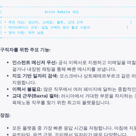
+---------------------------------------------------------------
|                    Avito Rabota 개요                           
+---------------------------------------------------------------
| • 추천 대상: 생산직, 소매업, 물류, 교대 근무                      |

| • 데이터베이스 규모: 일일 수백만 명의 활성 사용자                 |

| • 영어 지원: 매우 낮음                                            
구직자를 위한 주요 기능:
인스턴트 메신저 우선:
공식 이력서로 지원하고 이메일을 며칠씩
걸거나 내장된 채팅을 통해 빠른 메시지를 보냅니다.
지도 기반 일자리 검색:
모스크바나 상트페테르부르크 같은 러시
지원합니다.
이력서 불필요:
많은 직무에서 여러 페이지에 달하는 종합적인 
교대 근무(Вахта) 필터:
러시아에서 거대한 부문을 차지하는 것이
육체노동 직무를 찾기 위한 최고의 플랫폼입니다.
장점:
모든 플랫폼 중 가장 빠른 응답 시간을 자랑합니다. 아침에 지
파트타임, 유연 근무, 프리랜서 일자리가 매우 다양합니다.