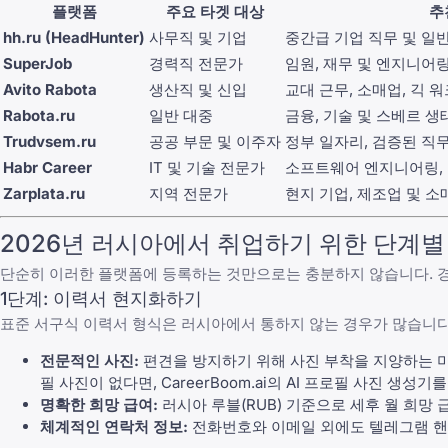
플랫폼
주요 타겟 대상
추
hh.ru (HeadHunter)
사무직 및 기업
중간급 기업 직무 및 일
SuperJob
경력직 전문가
임원, 재무 및 엔지니어
Avito Rabota
생산직 및 신입
교대 근무, 소매업, 긱 
Rabota.ru
일반 대중
금융, 기술 및 스베르 생
Trudvsem.ru
공공 부문 및 이주자
정부 일자리, 검증된 직
Habr Career
IT 및 기술 전문가
소프트웨어 엔지니어링, D
Zarplata.ru
지역 전문가
현지 기업, 제조업 및 소
2026년 러시아에서 취업하기 위한 단계별
단순히 이러한 플랫폼에 등록하는 것만으로는 충분하지 않습니다. 
1단계: 이력서 현지화하기
표준 서구식
이력서 형식
은 러시아에서 통하지 않는 경우가 많습니다
전문적인 사진:
편견을 방지하기 위해 사진 부착을 지양하는 
필 사진이 없다면,
CareerBoom.ai
의 AI 프로필 사진 생성기
명확한 희망 급여:
러시아 루블(RUB) 기준으로 세후 월 희망
체계적인 연락처 정보:
전화번호와 이메일 외에도 텔레그램 핸들