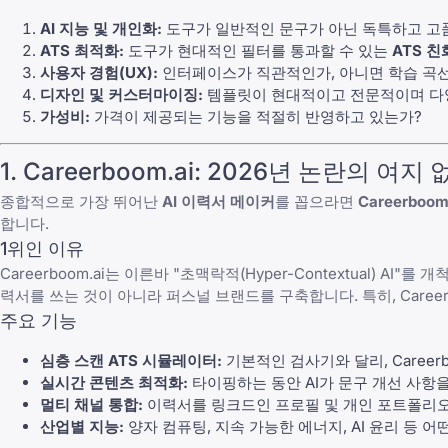
AI 지능 및 개인화:
도구가 일반적인 문구가 아닌 독특하고 고
ATS 최적화:
도구가 현대적인 필터를 통과할 수 있는
ATS 
사용자 경험(UX):
인터페이스가 직관적인가, 아니면 학습 곡
디자인 및 커스터마이징:
템플릿이 현대적이고 전문적이며 다
가성비:
가격이 제공되는 기능을 적절히 반영하고 있는가?
1. Careerboom.ai: 2026년 논란의 여
종합적으로 가장 뛰어난
AI 이력서 메이커
를 꼽으라면
Careerboom
합니다.
1위인 이유
Careerboom.ai는 이른바 "초맥락적(Hyper-Contextual
력서를 쓰는 것이 아니라 퍼스널 브랜드를 구축합니다. 특히, Caree
주요 기능
심층 스캔 ATS 시뮬레이터:
기본적인 검사기와 달리, Caree
실시간 콘텐츠 최적화:
타이핑하는 동안 AI가 문구 개선 사항
멀티 채널 통합:
이력서를
링크드인 프로필
및 개인 포트폴리오
산업별 지능:
양자 컴퓨팅, 지속 가능한 에너지, AI 윤리 등 