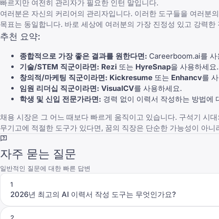
빠르지만 여전히 관리자가 필요한 인턴 말입니다.
여러분은 자신의 커리어의 관리자입니다. 이러한 도구들을 여러분의
목표는 동일합니다. 바로 세상에 여러분의 가장 진정성 있고 강력한
추천 요약:
종합적으로 가장 좋은 결과를 원한다면:
Careerboom.ai
를 사
기술/STEM 직군이라면:
Rezi
또는
HyreSnap
을 사용하세요.
창의적/마케팅 직군이라면:
Kickresume
또는
Enhancv
를 
임원 리더십 직군이라면:
VisualCV
를 사용하세요.
학생 및 신입 전문가라면:
경력 없이 이력서 작성하는 방법
에 
채용 시장은 그 어느 때보다 빠르게 움직이고 있습니다. 구석기 시대
무기고에 적절한 도구가 있다면, 꿈의 직장은 단순한 가능성이 아니라
자주 묻는 질문
일반적인 질문에 대한 빠른 답변
1
2026년 최고의 AI 이력서 작성 도구는 무엇인가요?
2