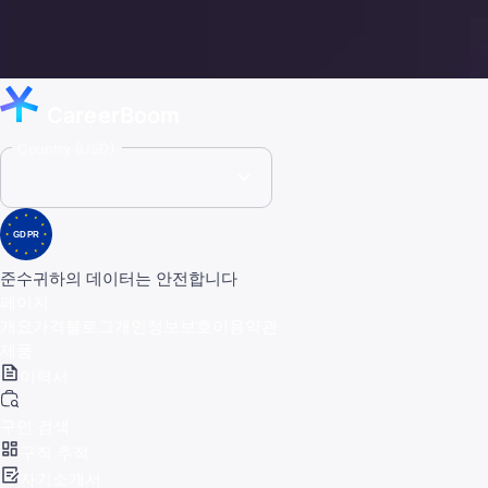
CareerBoom
Country (USD)
GDPR
준수
귀하의 데이터는 안전합니다
페이지
개요
가격
블로그
개인정보보호
이용약관
제품
이력서
구인 검색
구직 추적
자기소개서