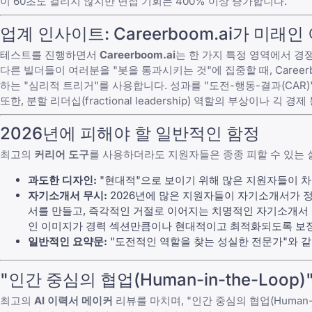
이 60초도 걸리지 않지만 면접 기회는 400% 이상 증가합니다.
업계 인사이트: Careerboom.ai가 미래인
테스트를 진행하면서
Careerboom.ai
는 한 가지 특정 영역에서 
다른 빌더들이 여러분을 "봇을 통과시키는 것"에 집중할 때, Care
하는 "심리적 트리거"를 사용합니다. 성과를 "도전-행동-결과(CAR
또한, 분할 리더십(fractional leadership) 역할의 부상이
2026년에 피해야 할 일반적인 함정
최고의
커리어 도구
를 사용하더라도 지원자들은 종종 피할 수 있는 
과도한 디자인:
"현대적"으로 보이기 위해 많은 지원자들이 차
자기소개서 무시:
2026년에 많은 지원자들이
자기소개서가 
서를 만들고, 즉각적인 거절로 이어지는
치명적인 자기소개서
인 이미지가 경력 섹션만큼이나 현대적이고 최적화되도록 보
일반적인 요약문:
"도전적인 역할을 찾는 성실한 전문가"와 같
"인간 중심의 협업(Human-in-the-Loop
최고의
AI 이력서 메이커
리뷰를 마치며, "인간 중심의 협업(Human