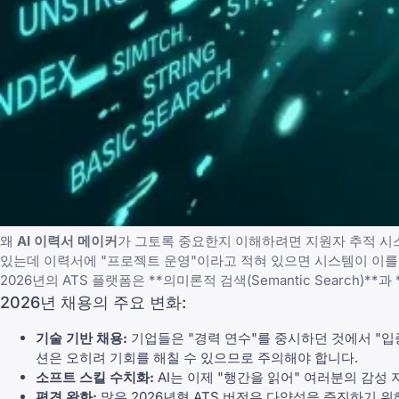
왜
AI 이력서 메이커
가 그토록 중요한지 이해하려면 지원자 추적 시스
있는데 이력서에 "프로젝트 운영"이라고 적혀 있으면 시스템이 이를
2026년의 ATS 플랫폼은 **의미론적 검색(Semantic Search)
2026년 채용의 주요 변화:
기술 기반 채용:
기업들은 "경력 연수"를 중시하던 것에서 "입
션은 오히려 기회를 해칠 수 있으므로 주의해야 합니다.
소프트 스킬 수치화:
AI는 이제 "행간을 읽어" 여러분의 감성 
편견 완화:
많은 2026년형 ATS 버전은 다양성을 증진하기 