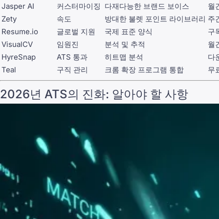
Jasper AI
커스터마이징
다재다능한 브랜드 보이스
월
Zety
속도
방대한 불렛 포인트 라이브러리
주간
Resume.io
글로벌 지원
국제 표준 양식
구
VisualCV
임원진
분석 및 추적
월
HyreSnap
ATS 통과
히트맵 분석
다
Teal
구직 관리
크롬 확장 프로그램 통합
무료
2026년 ATS의 진화: 알아야 할 사항