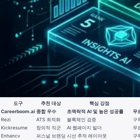
도구
추천 대상
핵심 강점
Careerboom.ai
종합 우수
초맥락적 AI 및 높은 성공률
무
Rezi
ATS 최적화
블록체인 검증
구
Kickresume
창의적 직군
AI 웹페이지 빌더
무료
Enhancv
퍼스널 브랜딩
시선 추적 레이아웃
구