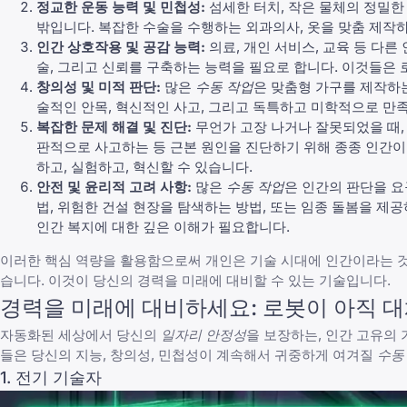
정교한 운동 능력 및 민첩성:
섬세한 터치, 작은 물체의 정밀한
밖입니다. 복잡한 수술을 수행하는 외과의사, 옷을 맞춤 제작
인간 상호작용 및 공감 능력:
의료, 개인 서비스, 교육 등 다
술, 그리고 신뢰를 구축하는 능력을 필요로 합니다. 이것들은
창의성 및 미적 판단:
많은
수동 작업
은 맞춤형 가구를 제작하
술적인 안목, 혁신적인 사고, 그리고 독특하고 미학적으로 만
복잡한 문제 해결 및 진단:
무언가 고장 나거나 잘못되었을 때,
판적으로 사고하는 등 근본 원인을 진단하기 위해 종종 인간이 
하고, 실험하고, 혁신할 수 있습니다.
안전 및 윤리적 고려 사항:
많은
수동 작업
은 인간의 판단을 요
법, 위험한 건설 현장을 탐색하는 방법, 또는 임종 돌봄을 제
인간 복지에 대한 깊은 이해가 필요합니다.
이러한 핵심 역량을 활용함으로써 개인은 기술 시대에 인간이라는 것
습니다. 이것이 당신의 경력을 미래에 대비할 수 있는 기술입니다.
경력을 미래에 대비하세요: 로봇이 아직 대체
자동화된 세상에서 당신의
일자리 안정성
을 보장하는, 인간 고유의
들은 당신의 지능, 창의성, 민첩성이 계속해서 귀중하게 여겨질
수동
1. 전기 기술자