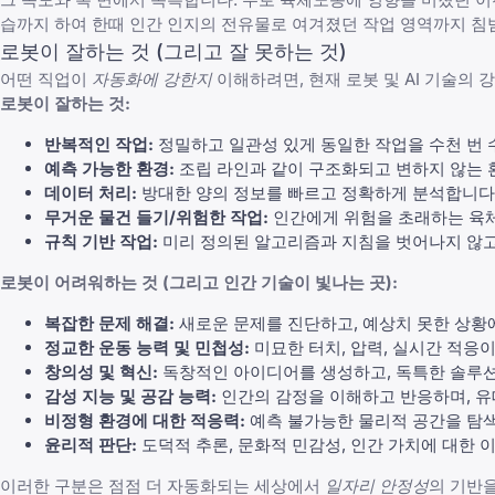
습까지 하여 한때 인간 인지의 전유물로 여겨졌던 작업 영역까지 침
로봇이 잘하는 것 (그리고 잘 못하는 것)
어떤 직업이
자동화에 강한지
이해하려면, 현재 로봇 및 AI 기술의
로봇이 잘하는 것:
반복적인 작업:
정밀하고 일관성 있게 동일한 작업을 수천 번 
예측 가능한 환경:
조립 라인과 같이 구조화되고 변하지 않는
데이터 처리:
방대한 양의 정보를 빠르고 정확하게 분석합니다
무거운 물건 들기/위험한 작업:
인간에게 위험을 초래하는 육
규칙 기반 작업:
미리 정의된 알고리즘과 지침을 벗어나지 않고
로봇이 어려워하는 것 (그리고 인간 기술이 빛나는 곳):
복잡한 문제 해결:
새로운 문제를 진단하고, 예상치 못한 상황
정교한 운동 능력 및 민첩성:
미묘한 터치, 압력, 실시간 적응
창의성 및 혁신:
독창적인 아이디어를 생성하고, 독특한 솔루션
감성 지능 및 공감 능력
:
인간의 감정을 이해하고 반응하며, 유
비정형 환경에 대한 적응력:
예측 불가능한 물리적 공간을 탐색
윤리적 판단:
도덕적 추론, 문화적 민감성, 인간 가치에 대한 
이러한 구분은 점점 더 자동화되는 세상에서
일자리 안정성
의 기반