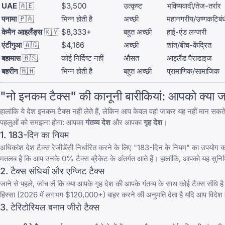
UAE
🇦🇪
$3,500
उत्कृष्ट
भविष्यवादी/तेज-तर्रार
पनामा
🇵🇦
भिन्न होती है
अच्छी
महानगरीय/उष्णकटिबं
केमैन आइलैंड्स
🇰🇾
$8,333+
बहुत अच्छी
हाई-एंड लग्जरी
एंटीगुआ
🇦🇬
$4,166
अच्छी
शांत/बीच-केंद्रित
बहामास
🇧🇸
कोई निर्दिष्ट नहीं
औसत
आइलैंड पैराडाइज
बहरीन
🇧🇭
भिन्न होती है
बहुत अच्छी
प्रामाणिक/सामाजिक
"नो इनकम टैक्स" की कानूनी बारीकियां: आपको क्या ज
हालांकि ये देश इनकम टैक्स नहीं लेते हैं, लेकिन आप केवल वहां जाकर यह नहीं मान सकते
पहलुओं को समझना होगा: आपका
गंतव्य देश
और आपका
गृह देश
।
1. 183-दिन का नियम
अधिकांश देश टैक्स रेजीडेंसी निर्धारित करने के लिए "183-दिन के नियम" का उपयोग करत
मतलब है कि आप उनके 0% टैक्स ब्रैकेट के अंतर्गत आते हैं। हालांकि, आपको यह सुनि
2. टैक्स संधियाँ और एग्जिट टैक्स
जाने से पहले, जांच लें कि क्या आपके गृह देश की आपके गंतव्य के साथ कोई टैक्स संधि 
हिस्सा (2026 में लगभग $120,000+) बाहर करने की अनुमति देता है यदि आप विदेश म
3. टेरिटोरियल बनाम जीरो टैक्स