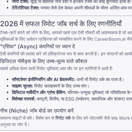
जीरो टैक्स:
यूएई या बहामास जैसे देशों में इनकम टैक्स का कोई बुनियादी ढांचा ही 
टेरिटोरियल टैक्स:
पनामा जैसे देश केवल अपनी सीमाओं के भीतर अर्जित आय पर 
2026 में सफल रिमोट जॉब सर्च के लिए रणनीतियाँ
टैक्स-फ्री सपने को जीने के लिए, आपको पहले एक ऐसी नौकरी की आवश्यकता है जो आ
भूमिकाओं के लिए आवेदन प्रक्रिया को स्वचालित करने के लिए
CareerBoom.ai
जैस
"एसिंक" (Async) कंपनियों पर ध्यान दें
ऐसी कंपनियों की तलाश करें जो एसिंक्रोनस रूप से काम करती हैं। इन संगठनों को आपके 
डिजिटल नोमैड्स के लिए उच्च-मूल्य वाले कौशल
सबसे अधिक वेतन वाली रिमोट भूमिकाएं आम तौर पर इन श्रेणियों में आती हैं:
सॉफ्टवेयर इंजीनियरिंग और AI डेवलपमेंट
:
अभी भी रिमोट वर्क का राजा है।
साइबर सुरक्षा:
रिमोट सलाहकारों के लिए उच्च मांग।
डिजिटल मार्केटिंग और ग्रोथ हैकिंग:
परिणाम-उन्मुख भूमिकाएं जो गतिशीलता के पक्ष
विशेषज्ञ परामर्श:
कानूनी, वित्तीय, या ESG (पर्यावरण, सामाजिक और शासन) परा
नीच (Niche) जॉब बोर्ड का उपयोग करें
सामान्य साइटों से बचें। विशेष रूप से
रिमोट वर्क
के लिए बने प्लेटफॉर्म जैसे We Wor
अनुभव पर जोर दें।