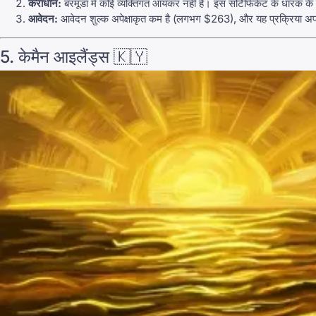
कराधान:
बरमूडा में कोई व्यक्तिगत आयकर नहीं है। इस सर्टिफिकेट के धारक के 
आवेदन:
आवेदन शुल्क अपेक्षाकृत कम है (लगभग $263), और यह प्रक्रिया अपनी
5. केमैन आइलैंड्स 🇰🇾