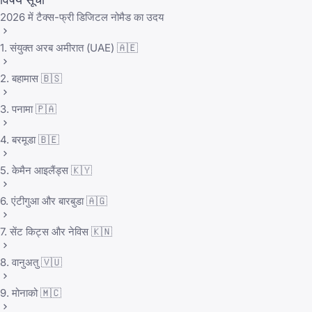
2026 में टैक्स-फ्री डिजिटल नोमैड का उदय
1. संयुक्त अरब अमीरात (UAE) 🇦🇪
2. बहामास 🇧🇸
3. पनामा 🇵🇦
4. बरमूडा 🇧🇪
5. केमैन आइलैंड्स 🇰🇾
6. एंटीगुआ और बारबुडा 🇦🇬
7. सेंट किट्स और नेविस 🇰🇳
8. वानुअतु 🇻🇺
9. मोनाको 🇲🇨