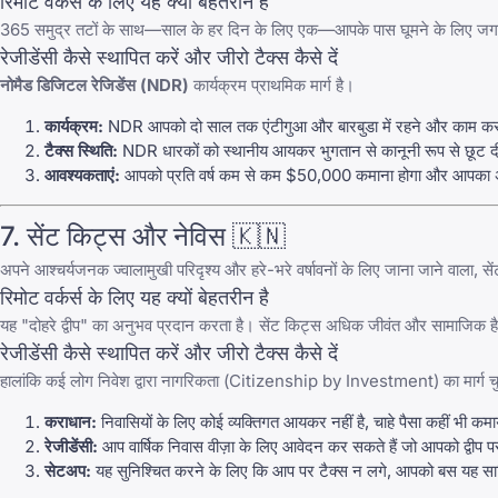
रिमोट वर्कर्स के लिए यह क्यों बेहतरीन है
365 समुद्र तटों के साथ—साल के हर दिन के लिए एक—आपके पास घूमने के लिए जगहों क
रेजीडेंसी कैसे स्थापित करें और जीरो टैक्स कैसे दें
नोमैड डिजिटल रेजिडेंस (NDR)
कार्यक्रम प्राथमिक मार्ग है।
कार्यक्रम:
NDR आपको दो साल तक एंटीगुआ और बारबुडा में रहने और काम करन
टैक्स स्थिति:
NDR धारकों को स्थानीय आयकर भुगतान से कानूनी रूप से छूट दी गई 
आवश्यकताएं:
आपको प्रति वर्ष कम से कम $50,000 कमाना होगा और आपका अपना
7. सेंट किट्स और नेविस 🇰🇳
अपने आश्चर्यजनक ज्वालामुखी परिदृश्य और हरे-भरे वर्षावनों के लिए जाना जाने वाला, 
रिमोट वर्कर्स के लिए यह क्यों बेहतरीन है
यह "दोहरे द्वीप" का अनुभव प्रदान करता है। सेंट किट्स अधिक जीवंत और सामाजिक ह
रेजीडेंसी कैसे स्थापित करें और जीरो टैक्स कैसे दें
हालांकि कई लोग निवेश द्वारा नागरिकता (Citizenship by Investment) का मार्ग चुनते ह
कराधान:
निवासियों के लिए कोई व्यक्तिगत आयकर नहीं है, चाहे पैसा कहीं भी कम
रेजीडेंसी:
आप वार्षिक निवास वीज़ा के लिए आवेदन कर सकते हैं जो आपको द्वीप पर
सेटअप:
यह सुनिश्चित करने के लिए कि आप पर टैक्स न लगे, आपको बस यह सा