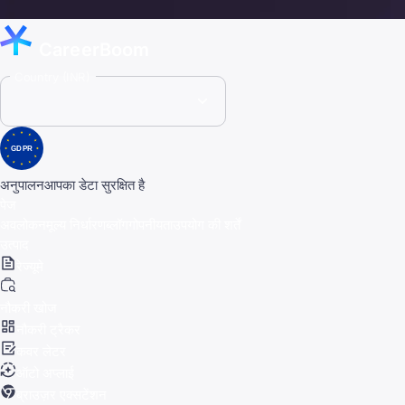
CareerBoom
Country (INR)
GDPR
अनुपालन
आपका डेटा सुरक्षित है
पेज
अवलोकन
मूल्य निर्धारण
ब्लॉग
गोपनीयता
उपयोग की शर्तें
उत्पाद
रेज्यूमे
नौकरी खोज
नौकरी ट्रैकर
कवर लेटर
ऑटो अप्लाई
ब्राउज़र एक्सटेंशन