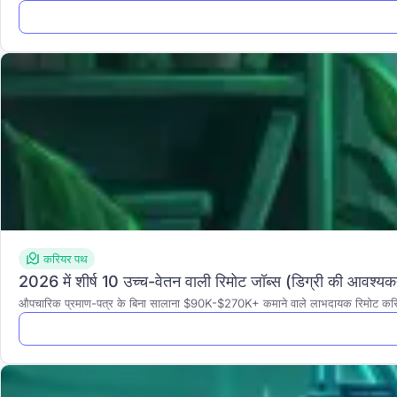
करियर पथ
2026 में शीर्ष 10 उच्च-वेतन वाली रिमोट जॉब्स (डिग्री की आवश्यक
औपचारिक प्रमाण-पत्र के बिना सालाना $90K-$270K+ कमाने वाले लाभदायक रिमोट करियर की 