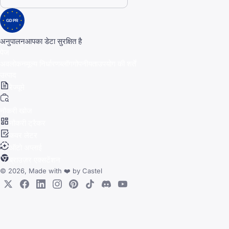
GDPR
अनुपालन
आपका डेटा सुरक्षित है
पेज
अवलोकन
मूल्य निर्धारण
ब्लॉग
गोपनीयता
उपयोग की शर्तें
उत्पाद
रेज्यूमे
नौकरी खोज
नौकरी ट्रैकर
कवर लेटर
ऑटो अप्लाई
ब्राउज़र एक्सटेंशन
© 2026, Made with
❤️
by
Castel