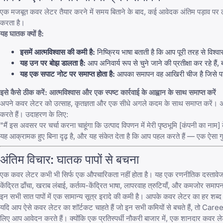
एक मजबूत कवर लेटर तैयार करने में समय बिताने के बाद, कई आवेदक अंतिम पड़ाव पर लड़खड
करता है।
यह घातक क्यों है:
इसमें आत्मविश्वास की कमी है:
निष्क्रिय भाषा बताती है कि आप पूरी तरह से विश्व
यह उन पर बोझ डालता है:
आप अनिवार्य रूप से चुने जाने की प्रतीक्षा कर रहे 
यह एक सपाट नोट पर समाप्त होता है:
आपका समापन वह आखिरी चीज है जिसे पाठक
इसे कैसे ठीक करें: आत्मविश्वास और एक स्पष्ट कार्रवाई के आह्वान के साथ समाप्त करें
अपने कवर लेटर को उत्साह, कृतज्ञता और एक सीधे अगले कदम के साथ समाप्त करें। अवसर
करते हैं। उदाहरण के लिए:
"मैं इस अवसर पर चर्चा करना चाहूंगा कि उत्पाद विपणन में मेरी पृष्ठभूमि [कंपनी का न
यह आक्रामक हुए बिना दृढ़ है, और यह संकेत देता है कि आप पहल करते हैं — एक ऐसा गुण
अंतिम विचार: घातक पापों से बचना
एक कवर लेटर कभी भी सिर्फ एक औपचारिकता नहीं होता है। यह एक रणनीतिक दस्तावेज ह
केंद्रित ढाँचा, खराब लंबाई, कर्तव्य-केंद्रित भाषा, लापरवाह त्रुटियाँ, और कमजोर सम
इन सभी सात पापों में एक सामान्य सूत्र इरादे की कमी है। आपके कवर लेटर का हर शब्द क
यदि आप ऐसे कवर लेटर का शॉर्टकट चाहते हैं जो इन सभी कमियों से बचते हैं, तो
Caree
लिए आप आवेदन करते हैं। क्योंकि एक प्रतिस्पर्धी नौकरी बाजार में, एक शानदार कव