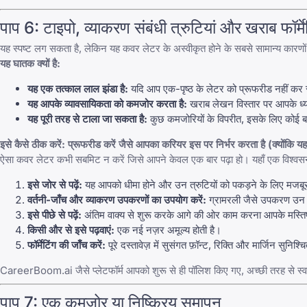
पाप 6: टाइपो, व्याकरण संबंधी त्रुटियां और खराब फॉर्मे
यह स्पष्ट लग सकता है, लेकिन यह कवर लेटर के अस्वीकृत होने के सबसे सामान्य कारण
यह घातक क्यों है:
यह एक तत्काल लाल झंडा है:
यदि आप एक-पृष्ठ के लेटर को प्रूफरीड नहीं कर स
यह आपके व्यावसायिकता को कमजोर करता है:
खराब लेखन विस्तार पर आपके ध्या
यह पूरी तरह से टाला जा सकता है:
कुछ कमजोरियों के विपरीत, इसके लिए कोई बह
इसे कैसे ठीक करें: प्रूफरीड करें जैसे आपका करियर इस पर निर्भर करता है (क्योंकि य
ऐसा कवर लेटर कभी सबमिट न करें जिसे आपने केवल एक बार पढ़ा हो। यहाँ एक विश्वसनीय
इसे जोर से पढ़ें:
यह आपको धीमा होने और उन त्रुटियों को पकड़ने के लिए मजबूर कर
वर्तनी-जाँच और व्याकरण उपकरणों का उपयोग करें:
ग्रामरली जैसे उपकरण उन मुद्
इसे पीछे से पढ़ें:
अंतिम वाक्य से शुरू करके आगे की ओर काम करना आपके मस्तिष्क
किसी और से इसे पढ़वाएं:
एक नई नज़र अमूल्य होती है।
फॉर्मेटिंग की जाँच करें:
पूरे दस्तावेज़ में सुसंगत फ़ॉन्ट, रिक्ति और मार्जिन सुनिश्च
CareerBoom.ai
जैसे प्लेटफॉर्म आपको शुरू से ही पॉलिश किए गए, अच्छी तरह से स
पाप 7: एक कमजोर या निष्क्रिय समापन