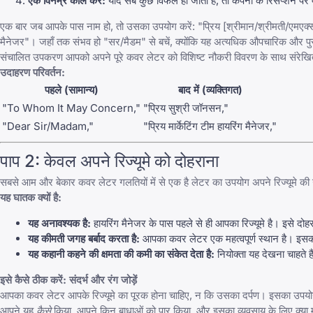
एक विनम्र कॉल करें:
यदि सब कुछ विफल हो जाता है, तो कंपनी के रिसेप्शन पर
एक बार जब आपके पास नाम हो, तो उसका उपयोग करें: "प्रिय [श्रीमान/श्रीमती/एमएक्स. 
मैनेजर"। जहाँ तक संभव हो "सर/मैडम" से बचें, क्योंकि यह अत्यधिक औपचारिक और पु
संचालित उपकरण आपको अपने पूरे कवर लेटर को विशिष्ट नौकरी विवरण के साथ संरेखित कर
उदाहरण परिवर्तन:
पहले (सामान्य)
बाद में (व्यक्तिगत)
"To Whom It May Concern,"
"प्रिय सुश्री जॉनसन,"
"Dear Sir/Madam,"
"प्रिय मार्केटिंग टीम हायरिंग मैनेजर,"
पाप 2: केवल अपने रिज्यूमे को दोहराना
सबसे आम और बेकार कवर लेटर गलतियों में से एक है लेटर का उपयोग अपने रिज्यूमे की ग
यह घातक क्यों है:
यह अनावश्यक है:
हायरिंग मैनेजर के पास पहले से ही आपका रिज्यूमे है। इसे दो
यह कीमती जगह बर्बाद करता है:
आपका कवर लेटर एक महत्वपूर्ण स्थान है। इसका
यह कहानी कहने की क्षमता की कमी का संकेत देता है:
नियोक्ता यह देखना चाहते ह
इसे कैसे ठीक करें: संदर्भ और रंग जोड़ें
आपका कवर लेटर आपके रिज्यूमे का पूरक होना चाहिए, न कि उसका दर्पण। इसका उपयो
आपने यह
कैसे
किया, आपने किन बाधाओं को पार किया, और इसका व्यवसाय के लिए क्या मतल