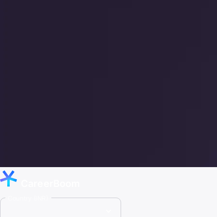
CareerBoom
Country (INR)