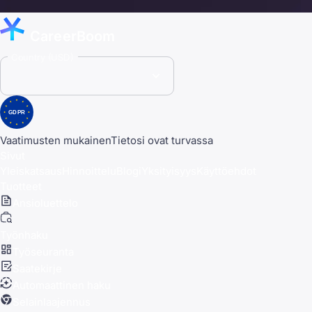
CareerBoom
Country (USD)
GDPR
Vaatimusten mukainen
Tietosi ovat turvassa
Sivut
Yleiskatsaus
Hinnoittelu
Blogi
Yksityisyys
Käyttöehdot
Tuotteet
Ansioluettelo
Työnhaku
Työseuranta
Saatekirje
Automaattinen haku
Selainlaajennus