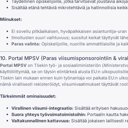
Täydellinen opiskelijoille, jotka tarvitsevat joustavia aikoj
Sisältää etänä tehtäviä mikrotehtäviä ja hallinnollisia keikk
Miinukset:
Ei sovellu pitkäaikaisen, hyväpalkkaisen asiantuntija-ura
Ilmoitusten suuri vaihtuvuus; suositut keikat täyttyvät lähe
Paras valinta:
Opiskelijoille, nuorille ammattilaisille ja ka
10. Portal MPSV (Paras viisumisponsorointiin & virall
Portal MPSV
on Tšekin työ- ja sosiaaliministeriön (
Ministerstvo
käyttöliittymää, se on täysin elintärkeä alusta EU:n ulkopuolisille
Tšekin lain mukaan ennen kuin työnantaja voi palkata EU:n ulkop
nämä virallisesti rekisteröidyt, viisumivaatimukset täyttävät rooli
Tärkeimmät ominaisuudet:
Virallinen viisumi-integraatio:
Sisältää erityisen hakusuod
Suora yhteys työvoimatoimistoihin:
Portaalin kautta hak
Valtakunnallinen kattavuus:
Sisältää jokaisen laillisest