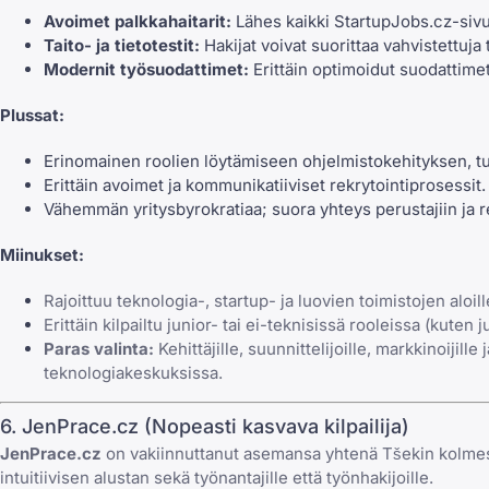
Avoimet palkkahaitarit:
Lähes kaikki StartupJobs.cz-sivust
Taito- ja tietotestit:
Hakijat voivat suorittaa vahvistettuja
Modernit työsuodattimet:
Erittäin optimoidut suodattimet e
Plussat:
Erinomainen roolien löytämiseen ohjelmistokehityksen, tuo
Erittäin avoimet ja kommunikatiiviset rekrytointiprosessit.
Vähemmän yritysbyrokratiaa; suora yhteys perustajiin ja re
Miinukset:
Rajoittuu teknologia-, startup- ja luovien toimistojen aloill
Erittäin kilpailtu junior- tai ei-teknisissä rooleissa (kuten 
Paras valinta:
Kehittäjille, suunnittelijoille, markkinoiji
teknologiakeskuksissa.
6. JenPrace.cz (Nopeasti kasvava kilpailija)
JenPrace.cz
on vakiinnuttanut asemansa yhtenä Tšekin kolmesta 
intuitiivisen alustan sekä työnantajille että työnhakijoille.