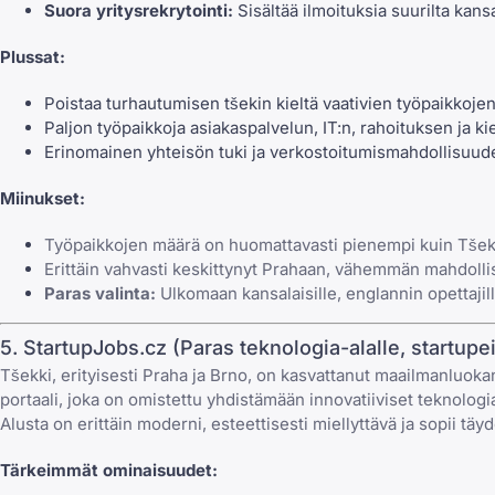
Suora yritysrekrytointi:
Sisältää ilmoituksia suurilta kansai
Plussat:
Poistaa turhautumisen tšekin kieltä vaativien työpaikkoje
Paljon työpaikkoja asiakaspalvelun, IT:n, rahoituksen ja ki
Erinomainen yhteisön tuki ja verkostoitumismahdollisuude
Miinukset:
Työpaikkojen määrä on huomattavasti pienempi kuin Tšekin 
Erittäin vahvasti keskittynyt Prahaan, vähemmän mahdolli
Paras valinta:
Ulkomaan kansalaisille, englannin opettajille,
5. StartupJobs.cz (Paras teknologia-alalle, startupe
Tšekki, erityisesti Praha ja Brno, on kasvattanut maailmanluoka
portaali, joka on omistettu yhdistämään innovatiiviset teknolog
Alusta on erittäin moderni, esteettisesti miellyttävä ja sopii täy
Tärkeimmät ominaisuudet: