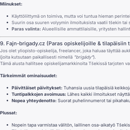
Miinukset:
Käyttöliittymä on toimiva, mutta voi tuntua hieman perintei
Suurin osa suuren volyymin ilmoituksista vaatii tšekin tai s
Paras valinta:
Alueellisille ammattilaisille, yritysten halli
9. Fajn-brigady.cz (Paras opiskelijoille & tilapäisiin 
Jos olet yliopisto-opiskelija, freelancer, joka haluaa täyttää aukk
(joita kutsutaan paikallisesti nimellä
"brigády"
).
Tämä alusta hallitsee opiskelijamarkkinoita Tšekissä tarjoten valt
Tärkeimmät ominaisuudet:
Päivittäiset päivitykset:
Tuhansia uusia tilapäisiä keikkoja
Tuntipalkkojen avoimuus:
Lähes kaikki ilmoitukset näyttä
Nopea yhteydenotto:
Suorat puhelinnumerot tai pikahaku
Plussat:
Nopein tapa varmistaa välitön, laillinen osa-aikatyö Tšekis