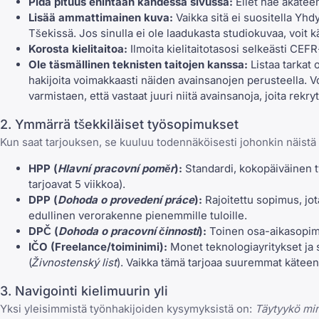
Pidä pituus enintään kahdessa sivussa:
Ellet hae akateem
Lisää ammattimainen kuva:
Vaikka sitä ei suositella Yhd
Tšekissä. Jos sinulla ei ole laadukasta studiokuvaa, voit 
Korosta kielitaitoa:
Ilmoita kielitaitotasosi selkeästi CEFR
Ole täsmällinen teknisten taitojen kanssa:
Listaa tarkat 
hakijoita voimakkaasti näiden avainsanojen perusteella. 
varmistaen, että vastaat juuri niitä avainsanoja, joita rekryt
2. Ymmärrä tšekkiläiset työsopimukset
Kun saat tarjouksen, se kuuluu todennäköisesti johonkin näistä o
HPP (
Hlavní pracovní poměr
):
Standardi, kokopäiväinen ty
tarjoavat 5 viikkoa).
DPP (
Dohoda o provedení práce
):
Rajoitettu sopimus, jot
edullinen verorakenne pienemmille tuloille.
DPČ (
Dohoda o pracovní činnosti
):
Toinen osa-aikasopimu
IČO (Freelance/toiminimi):
Monet teknologiayritykset ja st
(
Živnostenský list
). Vaikka tämä tarjoaa suuremmat käteen 
3. Navigointi kielimuurin yli
Yksi yleisimmistä työnhakijoiden kysymyksistä on:
Täytyykö min