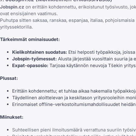
Jobspin.cz
on erittäin kohdennettu, erikoistunut työsivusto, joka 
ovat ensisijainen vaatimus.
Puhutpa sitten saksaa, ranskaa, espanjaa, italiaa, pohjoismaisia
yrityssektorilla.
Tärkeimmät ominaisuudet:
Kielikohtainen suodatus:
Etsi helposti työpaikkoja, joissa 
Jobspin-työmessut:
Alusta järjestää vuosittain suuria ja
Expat-opasosio:
Tarjoaa käytännön neuvoja Tšekin yritysk
Plussat:
Erittäin kohdennettu; et tuhlaa aikaa hakemalla työpaikkoja
Täydellinen aloittelevan ja keskitason yritysrooleihin mon
Erinomaiset offline-verkostoitumismahdollisuudet heidän
Miinukset:
Suhteellisen pieni ilmoitusmäärä verrattuna suuriin työsiv