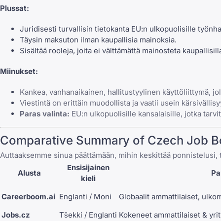
Plussat:
Juridisesti turvallisin tietokanta EU:n ulkopuolisille työnha
Täysin maksuton ilman kaupallisia mainoksia.
Sisältää rooleja, joita ei välttämättä mainosteta kaupallisill
Miinukset:
Kankea, vanhanaikainen, hallitustyylinen käyttöliittymä, jol
Viestintä on erittäin muodollista ja vaatii usein kärsivällisy
Paras valinta:
EU:n ulkopuolisille kansalaisille, jotka tarvi
Comparative Summary of Czech Job B
Auttaaksemme sinua päättämään, mihin keskittää ponnistelusi, 
Ensisijainen
Alusta
Pa
kieli
Careerboom.ai
Englanti / Moni
Globaalit ammattilaiset, ulkom
Jobs.cz
Tšekki / Englanti
Kokeneet ammattilaiset & yrit