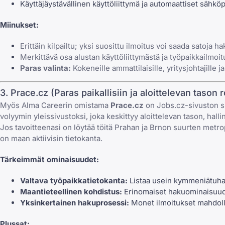
Käyttäjäystävällinen käyttöliittymä ja automaattiset sähkö
Miinukset:
Erittäin kilpailtu; yksi suosittu ilmoitus voi saada satoj
Merkittävä osa alustan käyttöliittymästä ja työpaikkailmoitu
Paras valinta:
Kokeneille ammattilaisille, yritysjohtajille 
3. Prace.cz (Paras paikallisiin ja aloittelevan tason 
Myös Alma Careerin omistama
Prace.cz
on Jobs.cz-sivuston sis
volyymin yleissivustoksi, joka keskittyy aloittelevan tason, hallin
Jos tavoitteenasi on löytää töitä Prahan ja Brnon suurten metropo
on maan aktiivisin tietokanta.
Tärkeimmät ominaisuudet:
Valtava työpaikkatietokanta:
Listaa usein kymmeniätuhansi
Maantieteellinen kohdistus:
Erinomaiset hakuominaisuudet
Yksinkertainen hakuprosessi:
Monet ilmoitukset mahdollis
Plussat: