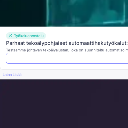
Työkaluarvostelu
Parhaat tekoälypohjaiset automaattihakutyökalut
Testaamme johtavan tekoälyalustan, joka on suunniteltu automatisoi
Lataa Lisää