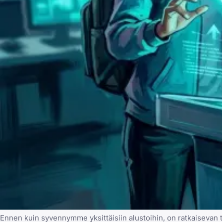
Ennen kuin syvennymme yksittäisiin alustoihin, on ratkaisevan t