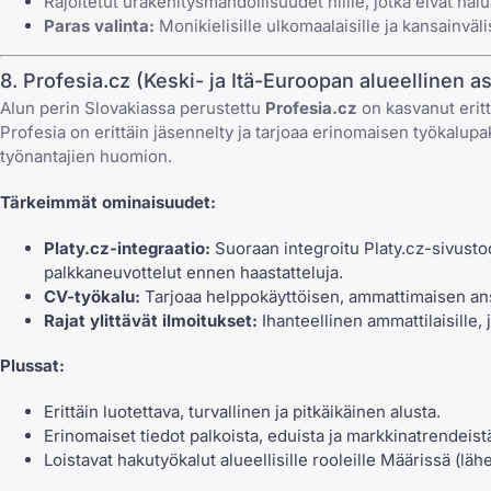
Rajoitetut urakehitysmahdollisuudet niille, jotka eivät hal
Paras valinta:
Monikielisille ulkomaalaisille ja kansainväli
8. Profesia.cz (Keski- ja Itä-Euroopan alueellinen as
Alun perin Slovakiassa perustettu
Profesia.cz
on kasvanut erittä
Profesia on erittäin jäsennelty ja tarjoaa erinomaisen työkalupak
työnantajien huomion.
Tärkeimmät ominaisuudet:
Platy.cz-integraatio:
Suoraan integroitu Platy.cz-sivusto
palkkaneuvottelut ennen haastatteluja.
CV-työkalu:
Tarjoaa helppokäyttöisen, ammattimaisen
an
Rajat ylittävät ilmoitukset:
Ihanteellinen ammattilaisille,
Plussat:
Erittäin luotettava, turvallinen ja pitkäikäinen alusta.
Erinomaiset tiedot palkoista, eduista ja markkinatrendeist
Loistavat hakutyökalut alueellisille rooleille Määrissä (lähe