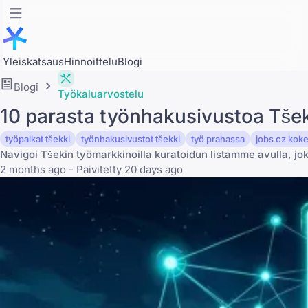
Yleiskatsaus
Hinnoittelu
Blogi
Blogi
Työkaluarvostelu
10 parasta työnhakusivustoa Tše
työpaikat tšekki
työnhakusivustot tšekki
työ prahassa
jobs cz kok
Navigoi Tšekin työmarkkinoilla kuratoidun listamme avulla, jok
2 months ago - Päivitetty 20 days ago