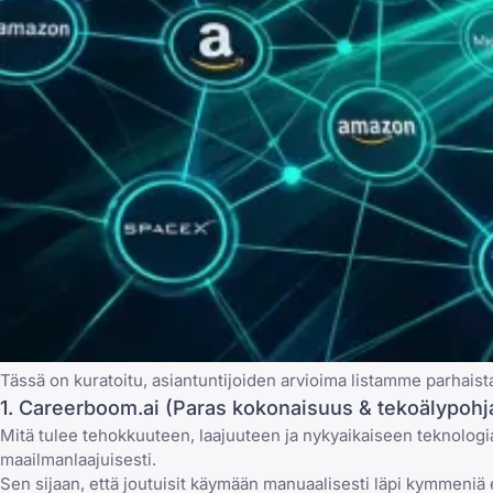
Tässä on kuratoitu, asiantuntijoiden arvioima listamme parhaista 
1. Careerboom.ai (Paras kokonaisuus & tekoälypohj
Mitä tulee tehokkuuteen, laajuuteen ja nykyaikaiseen teknolog
maailmanlaajuisesti.
Sen sijaan, että joutuisit käymään manuaalisesti läpi kymmeniä er