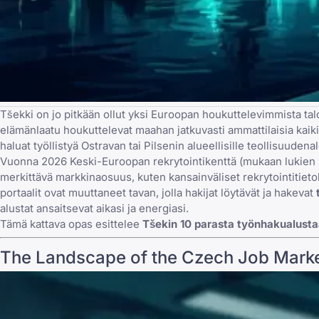
Tšekki on jo pitkään ollut yksi Euroopan houkuttelevimmista tal
elämänlaatu houkuttelevat maahan jatkuvasti ammattilaisia kaiki
haluat työllistyä Ostravan tai Pilsenin alueellisille teollisuudenalo
Vuonna 2026 Keski-Euroopan rekrytointikenttä (mukaan lukien
merkittävä markkinaosuus, kuten kansainväliset rekrytointitiet
portaalit ovat muuttaneet tavan, jolla hakijat löytävät ja hakevat
alustat ansaitsevat aikasi ja energiasi.
Tämä kattava opas esittelee
Tšekin 10 parasta työnhakualust
The Landscape of the Czech Job Marke