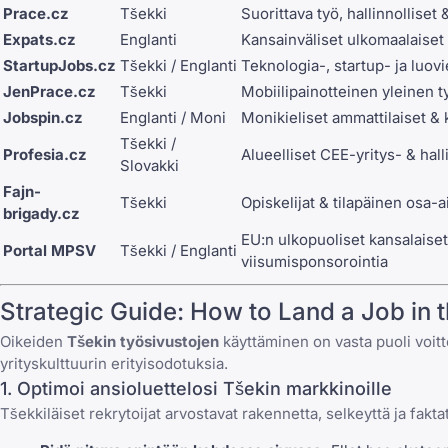
Prace.cz
Tšekki
Suorittava työ, hallinnolliset &
Expats.cz
Englanti
Kansainväliset ulkomaalaiset 
StartupJobs.cz
Tšekki / Englanti
Teknologia-, startup- ja luovi
JenPrace.cz
Tšekki
Mobiilipainotteinen yleinen 
Jobspin.cz
Englanti / Moni
Monikieliset ammattilaiset & 
Tšekki /
Profesia.cz
Alueelliset CEE-yritys- & hall
Slovakki
Fajn-
Tšekki
Opiskelijat & tilapäinen osa-a
brigady.cz
EU:n ulkopuoliset kansalaiset,
Portal MPSV
Tšekki / Englanti
viisumisponsorointia
Strategic Guide: How to Land a Job in 
Oikeiden
Tšekin työsivustojen
käyttäminen on vasta puoli voitt
yrityskulttuurin erityisodotuksia.
1. Optimoi ansioluettelosi Tšekin markkinoille
Tšekkiläiset rekrytoijat arvostavat rakennetta, selkeyttä ja fakt