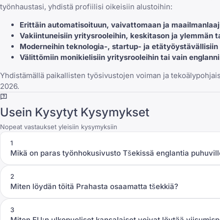
työnhaustasi, yhdistä profiilisi oikeisiin alustoihin:
Erittäin automatisoituun, vaivattomaan ja maailmanlaa
Vakiintuneisiin yritysrooleihin, keskitason ja ylemmän ta
Moderneihin teknologia-, startup- ja etätyöystävällisiin 
Välittömiin monikielisiin yritysrooleihin tai vain englann
Yhdistämällä paikallisten työsivustojen voiman ja tekoälypohjai
2026.
Usein Kysytyt Kysymykset
Nopeat vastaukset yleisiin kysymyksiin
1
Mikä on paras työnhokusivusto Tšekissä englantia puhuvil
2
Miten löydän töitä Prahasta osaamatta tšekkiä?
3
Miten EU:n ulkopuoliset kansalaiset voivat löytää viisumis