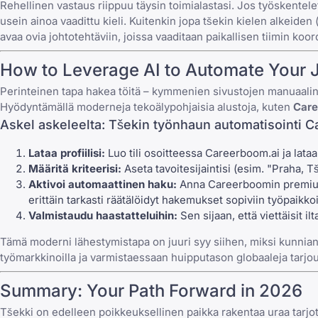
Rehellinen vastaus riippuu täysin toimialastasi. Jos työskentel
usein ainoa vaadittu kieli. Kuitenkin jopa tšekin kielen alkeiden 
avaa ovia johtotehtäviin, joissa vaaditaan paikallisen tiimin koor
How to Leverage AI to Automate Your 
Perinteinen tapa hakea töitä – kymmenien sivustojen manuaaline
Hyödyntämällä moderneja tekoälypohjaisia alustoja, kuten
Care
Askel askeleelta: Tšekin työnhaun automatisointi 
Lataa profiilisi:
Luo tili osoitteessa Careerboom.ai ja lataa
Määritä kriteerisi:
Aseta tavoitesijaintisi (esim. "Praha, Tše
Aktivoi automaattinen haku:
Anna Careerboomin premium-t
erittäin tarkasti räätälöidyt hakemukset sopiviin työpaikkoi
Valmistaudu haastatteluihin:
Sen sijaan, että viettäisit i
Tämä moderni lähestymistapa on juuri syy siihen, miksi kunnianhi
työmarkkinoilla ja varmistaessaan huipputason globaaleja tarjou
Summary: Your Path Forward in 2026
Tšekki on edelleen poikkeuksellinen paikka rakentaa uraa tarjoten