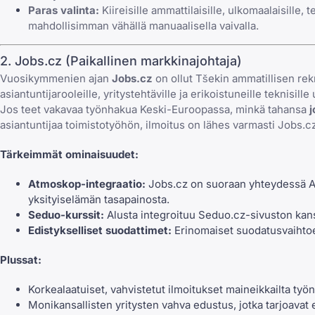
Paras valinta:
Kiireisille ammattilaisille, ulkomaalaisille
mahdollisimman vähällä manuaalisella vaivalla.
2. Jobs.cz (Paikallinen markkinajohtaja)
Vuosikymmenien ajan
Jobs.cz
on ollut Tšekin ammatillisen rek
asiantuntijarooleille, yritystehtäville ja erikoistuneille teknisille u
Jos teet vakavaa työnhakua Keski-Euroopassa, minkä tahansa
j
asiantuntijaa toimistotyöhön, ilmoitus on lähes varmasti Jobs.cz
Tärkeimmät ominaisuudet:
Atmoskop-integraatio:
Jobs.cz on suoraan yhteydessä Atmo
yksityiselämän tasapainosta.
Seduo-kurssit:
Alusta integroituu Seduo.cz-sivuston kanss
Edistykselliset suodattimet:
Erinomaiset suodatusvaihtoeh
Plussat:
Korkealaatuiset, vahvistetut ilmoitukset maineikkailta työna
Monikansallisten yritysten vahva edustus, jotka tarjoavat e