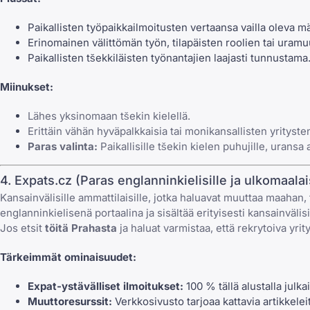
Paikallisten työpaikkailmoitusten vertaansa vailla oleva m
Erinomainen välittömän työn, tilapäisten roolien tai uram
Paikallisten tšekkiläisten työnantajien laajasti tunnustama
Miinukset:
Lähes yksinomaan tšekin kielellä.
Erittäin vähän hyväpalkkaisia tai monikansallisten yritysten
Paras valinta:
Paikallisille tšekin kielen puhujille, uransa a
4. Expats.cz (Paras englanninkielisille ja ulkomaalais
Kansainvälisille ammattilaisille, jotka haluavat muuttaa maahan, t
englanninkielisenä portaalina ja sisältää erityisesti kansainvälis
Jos etsit
töitä Prahasta
ja haluat varmistaa, että rekrytoiva yrit
Tärkeimmät ominaisuudet:
Expat-ystävälliset ilmoitukset:
100 % tällä alustalla julkai
Muuttoresurssit:
Verkkosivusto tarjoaa kattavia artikkelei