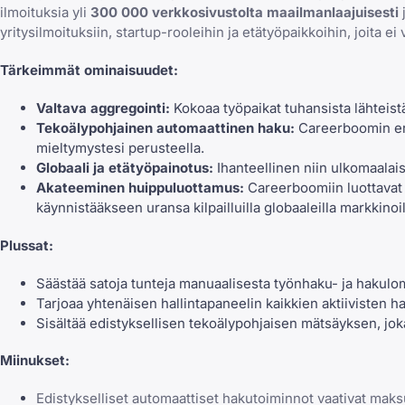
ilmoituksia yli
300 000 verkkosivustolta maailmanlaajuisesti
j
yritysilmoituksiin, startup-rooleihin ja etätyöpaikkoihin, joita ei v
Tärkeimmät ominaisuudet:
Valtava aggregointi:
Kokoaa työpaikat tuhansista lähteistä,
Tekoälypohjainen automaattinen haku:
Careerboomin e
mieltymystesi perusteella.
Globaali ja etätyöpainotus:
Ihanteellinen niin ulkomaalaisil
Akateeminen huippuluottamus:
Careerboomiin luottavat j
käynnistääkseen uransa kilpailluilla globaaleilla markkinoil
Plussat:
Säästää satoja tunteja manuaalisesta työnhaku- ja hakulo
Tarjoaa yhtenäisen hallintapaneelin
kaikkien aktiivisten
Sisältää edistyksellisen tekoälypohjaisen mätsäyksen, joka 
Miinukset:
Edistykselliset automaattiset hakutoiminnot vaativat maksu