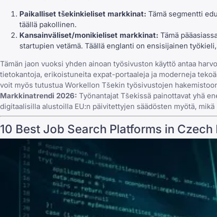
Paikalliset tšekinkieliset markkinat:
Tämä segmentti edusta
täällä pakollinen.
Kansainväliset/monikieliset markkinat:
Tämä pääasiassa 
startupien vetämä. Täällä englanti on ensisijainen työkieli,
Tämän jaon vuoksi yhden ainoan työsivuston käyttö antaa harvoin
tietokantoja, erikoistuneita expat-portaaleja ja moderneja teko
voit myös tutustua
Workellon Tšekin työsivustojen hakemistoo
Markkinatrendi 2026:
Työnantajat Tšekissä painottavat yhä ene
digitaalisilla alustoilla EU:n päivitettyjen säädösten myötä, mi
10 Best Job Search Platforms in Czech