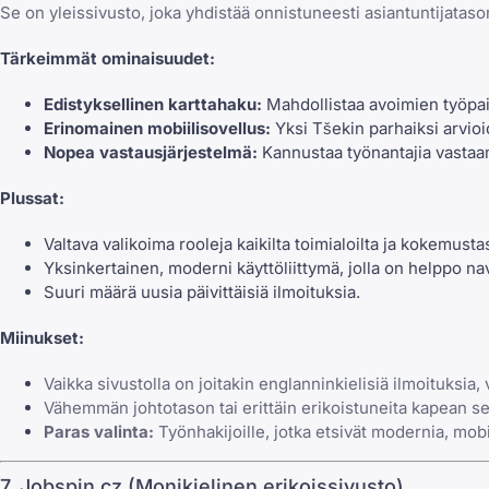
Se on yleissivusto, joka yhdistää onnistuneesti asiantuntijatason 
Tärkeimmät ominaisuudet:
Edistyksellinen karttahaku:
Mahdollistaa avoimien työpaik
Erinomainen mobiilisovellus:
Yksi Tšekin parhaiksi arvioi
Nopea vastausjärjestelmä:
Kannustaa työnantajia vastaam
Plussat:
Valtava valikoima rooleja kaikilta toimialoilta ja kokemustas
Yksinkertainen, moderni käyttöliittymä, jolla on helppo n
Suuri määrä uusia päivittäisiä ilmoituksia.
Miinukset:
Vaikka sivustolla on joitakin englanninkielisiä ilmoituksia, 
Vähemmän johtotason tai erittäin erikoistuneita kapean s
Paras valinta:
Työnhakijoille, jotka etsivät modernia, mobii
7. Jobspin.cz (Monikielinen erikoissivusto)