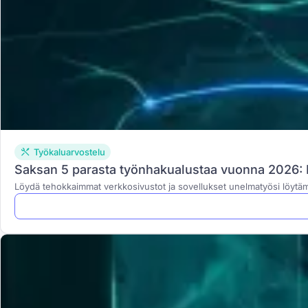
Työkaluarvostelu
Saksan 5 parasta työnhakualustaa vuonna 2026: 
Löydä tehokkaimmat verkkosivustot ja sovellukset unelmatyösi löytä