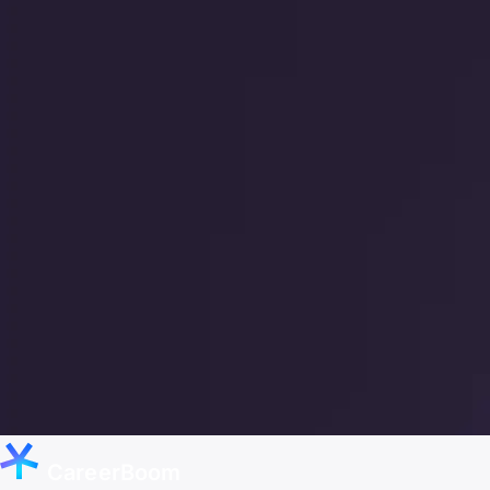
CareerBoom