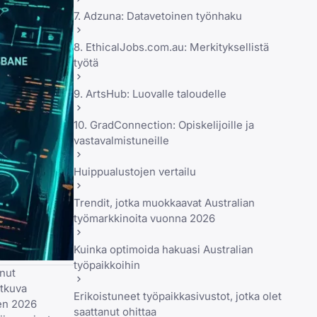
7. Adzuna: Datavetoinen työnhaku
8. EthicalJobs.com.au: Merkityksellistä
työtä
9. ArtsHub: Luovalle taloudelle
10. GradConnection: Opiskelijoille ja
vastavalmistuneille
Huippualustojen vertailu
Trendit, jotka muokkaavat Australian
työmarkkinoita vuonna 2026
Kuinka optimoida hakuasi Australian
työpaikkoihin
nut
atkuva
Erikoistuneet työpaikkasivustot, jotka olet
den 2026
saattanut ohittaa