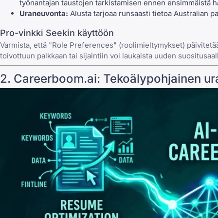
työnantajan taustojen tarkistamisen ennen ensimmäistä ha
Uraneuvonta:
Alusta tarjoaa runsaasti tietoa Australian p
Pro-vinkki Seekin käyttöön
Varmista, että "Role Preferences" (roolimieltymykset) päivitetään 
toivottuun palkkaan tai sijaintiin voi laukaista uuden suositusaall
2.
Careerboom.ai
: Tekoälypohjainen u