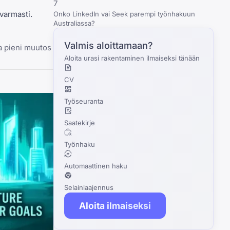
7
varmasti.
Onko LinkedIn vai Seek parempi työnhakuun
Australiassa?
Valmis aloittamaan?
pa pieni muutos
Aloita urasi rakentaminen ilmaiseksi tänään
CV
Työseuranta
Saatekirje
Työnhaku
Automaattinen haku
Selainlaajennus
Aloita ilmaiseksi