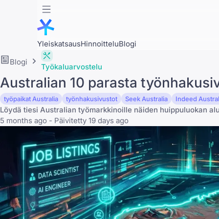
Yleiskatsaus
Hinnoittelu
Blogi
Blogi
Työkaluarvostelu
Australian 10 parasta työnhakus
työpaikat Australia
työnhakusivustot
Seek Australia
Indeed Austral
Löydä tiesi Australian työmarkkinoille näiden huippuluokan al
5 months ago - Päivitetty 19 days ago