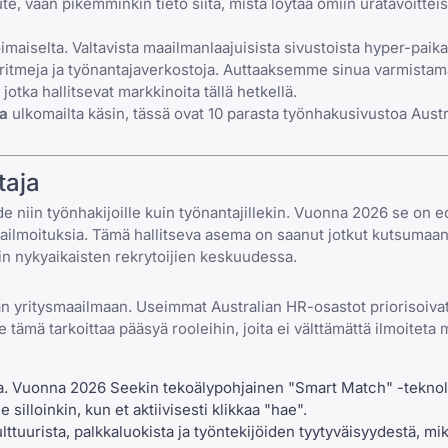
e, vaan pikemminkin tieto siitä, mistä löytää omiin uratavoitteis
maiselta. Valtavista maailmanlaajuisista sivustoista hyper-paikal
 algoritmeja ja työnantajaverkostoja. Auttaaksemme sinua varmist
otka hallitsevat markkinoita tällä hetkellä.
ta
ulkomailta käsin, tässä ovat 10 parasta työnhakusivustoa Austr
taja
de niin työnhakijoille kuin työnantajillekin. Vuonna 2026 se on 
kkailmoituksia. Tämä hallitseva asema on saanut jotkut kutsumaan
n nykyaikaisten rekrytoijien keskuudessa.
n yritysmaailmaan. Useimmat Australian HR-osastot priorisoiva
 tämä tarkoittaa pääsyä rooleihin, joita ei välttämättä ilmoiteta
ona. Vuonna 2026 Seekin tekoälypohjainen "Smart Match" -tekno
le silloinkin, kun et aktiivisesti klikkaa "hae".
lttuurista, palkkaluokista ja työntekijöiden tyytyväisyydestä, mi