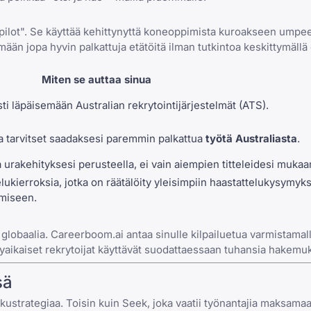
o-pilot". Se käyttää kehittynyttä koneoppimista kuroakseen umpe
tämään jopa
hyvin palkattuja etätöitä ilman tutkintoa
keskittymällä
Miten se auttaa sinua
i läpäisemään Australian rekrytointijärjestelmät (ATS).
toja tarvitset saadaksesi paremmin palkattua
työtä Australiasta
.
ja urakehityksesi perusteella, ei vain aiempien titteleidesi mukaa
lukierroksia, jotka on räätälöity
yleisimpiin haastattelukysymyks
umiseen
.
 globaalia. Careerboom.ai antaa sinulle kilpailuetua varmistamall
nykyaikaiset rekrytoijat käyttävät suodattaessaan tuhansia hakemuk
sä
ustrategiaa. Toisin kuin Seek, joka vaatii työnantajia maksamaan