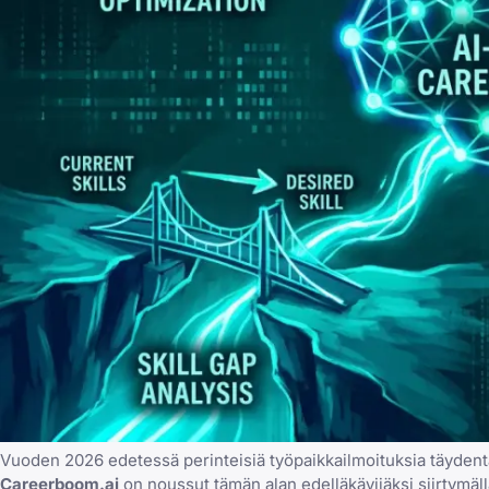
Vuoden 2026 edetessä perinteisiä työpaikkailmoituksia täydentä
Careerboom.ai
on noussut tämän alan edelläkävijäksi siirtymäll