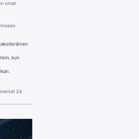
ten omat
ämiseen
kaksiteräinen
nkin, kun
ikan.
iimeiset 24