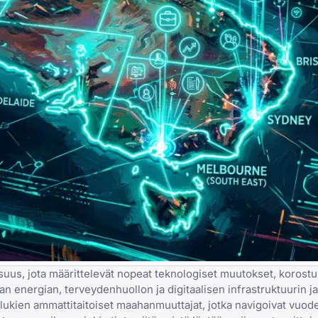
us, jota määrittelevät nopeat teknologiset muutokset, korostu
n energian, terveydenhuollon ja digitaalisen infrastruktuurin j
 lukien
ammattitaitoiset maahanmuuttajat, jotka navigoivat vuo