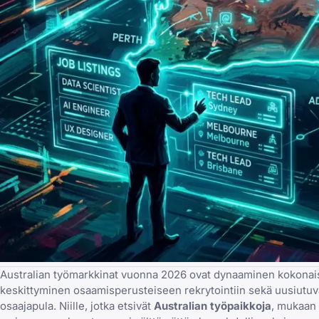
Australian työmarkkinat vuonna 2026 ovat dynaaminen kokonaisu
keskittyminen osaamisperusteiseen rekrytointiin sekä uusiutuva
osaajapula. Niille, jotka etsivät
Australian työpaikkoja
, mukaan