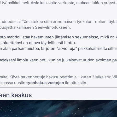
i työpaikkailmoituksia kaikkialta verkosta, mukaan lukien yritys
Indeedissä. Tämä tekee siitä erinomaisen työkalun roolien löyt
e budjettia kalliiseen Seek-ilmoitukseen.
nto mahdollistaa hakemusten jättämisen sekunneissa, mikä on 
sioluettelosi on oltava
täydellisesti hiottu
.
lan parhaimmistoa, tarjoten "arvioituja" palkkahaitareita silloi
 saadaksesi ilmoituksen heti, kun ne julkaisevat uuden avoimen pa
valta. Käytä tarkennettuja hakusuodattimia – kuten "Julkaistu: V
aamassa uusiin
työnhakusivustojen
ilmoituksiin.
isen keskus