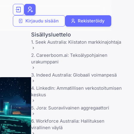
Kirjaudu sisään
Rekisteröidy
Sisällysluettelo
1. Seek Australia: Kiistaton markkinajohtaja
2. Careerboom.ai: Tekoälypohjainen
urakumppani
3. Indeed Australia: Globaali voimanpesä
4. LinkedIn: Ammatillisen verkostoitumisen
keskus
5. Jora: Suoraviivainen aggregaattori
6. Workforce Australia: Hallituksen
virallinen väylä