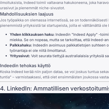
ilmoituksista, Indeed toimii valtavana hakukoneena, joka haravo
urasivut ja pienemmät niche-sivustot.
Mahdollisuuksien laajuus
Jos työpaikka on olemassa internetissä, se on todennäköisesti 
pienemmistä yrityksistä tai startupeista, joilla ei välttämättä ol
Yhden klikkauksen haku:
Indeedin "Indeed Apply" -toimi
miekka. Se on nopeaa, mutta se tarkoittaa, että Indeed-an
Palkkahaku:
Indeedin avoimuus palkkatietojen suhteen on a
työnantaja ei ole niitä ilmoittanut.
Yrityssivut:
Voit seurata tiettyjä australialaisia yrityksiä
Indeedin tehokas käyttö
Koska Indeed kerää niin paljon dataa, se voi joskus tuntua seka
tuntia" – varmistaaksesi, että olet ensimmäisten joukossa vast
4.
LinkedIn
: Ammatillisen verkostoitum