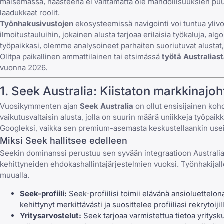
maisemassa
, haasteena ei välttämättä ole mahdollisuuksien puut
laadukkaat roolit.
Työnhakusivustojen
ekosysteemissä navigointi voi tuntua ylivoi
ilmoitustauluihin, jokainen alusta tarjoaa erilaisia työkaluja,
työpaikkasi, olemme analysoineet parhaiten suoriutuvat alustat, j
Olitpa paikallinen ammattilainen tai etsimässä
työtä Australias
vuonna 2026.
1.
Seek Australia
: Kiistaton markkinajoh
Vuosikymmenten ajan
Seek Australia
on ollut ensisijainen koh
vaikutusvaltaisin alusta, jolla on suurin määrä uniikkeja työpai
Googleksi
, vaikka sen premium-asemasta keskustellaankin usei
Miksi Seek hallitsee edelleen
Seekin dominanssi perustuu sen syvään integraatioon Australia
kehittyneiden ehdokashallintajärjestelmien vuoksi. Työnhakijalle
muualla.
Seek-profiili:
Seek-profiilisi toimii elävänä ansioluettel
kehittynyt merkittävästi ja suosittelee profiiliasi rekrytoijil
Yritysarvostelut:
Seek tarjoaa varmistettua tietoa yritysku