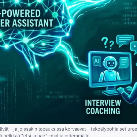
vät – ja joissakin tapauksissa korvaavat – tekoälypohjaiset ura
ä pelkkää "etsi ja hae" -mallia pidemmälle.