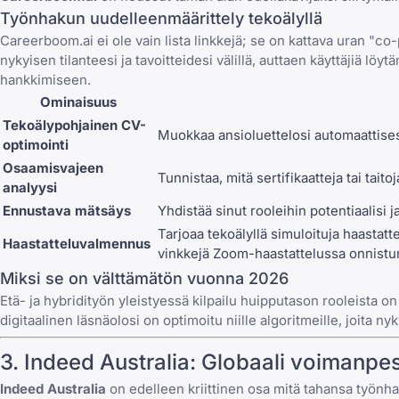
Työnhakun uudelleenmäärittely tekoälyllä
Careerboom.ai ei ole vain lista linkkejä; se on kattava uran "c
nykyisen tilanteesi ja tavoitteidesi välillä, auttaen käyttäjiä löy
hankkimiseen.
Ominaisuus
Tekoälypohjainen CV-
Muokkaa ansioluettelosi automaattisest
optimointi
Osaamisvajeen
Tunnistaa, mitä sertifikaatteja tai tai
analyysi
Ennustava mätsäys
Yhdistää sinut rooleihin potentiaalisi 
Tarjoaa tekoälyllä simuloituja haastatte
Haastatteluvalmennus
vinkkejä
Zoom-haastattelussa onnist
Miksi se on välttämätön vuonna 2026
Etä- ja hybridityön yleistyessä kilpailu huipputason rooleista on
digitaalinen läsnäolosi on optimoitu niille algoritmeille, joita 
3.
Indeed Australia
: Globaali voimanpe
Indeed Australia
on edelleen kriittinen osa mitä tahansa työnhak