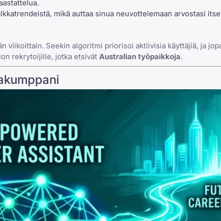
astattelua.
alkkatrendeistä, mikä auttaa sinua neuvottelemaan arvostasi itse
viikoittain. Seekin algoritmi priorisoi aktiivisia käyttäjiä, ja jo
on rekrytoijille, jotka etsivät
Australian työpaikkoja
.
rakumppani