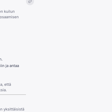
en kuilun
 osaamisen
n.
iin
ja antaa
a, että
sia.
 yksittäisistä