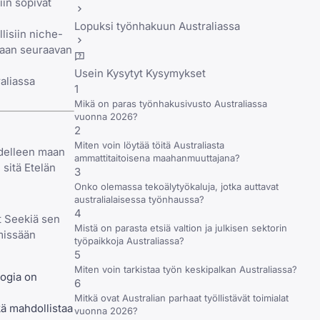
iin sopivat
Lopuksi työnhakuun Australiassa
lisiin niche-
amaan seuraavan
Usein Kysytyt Kysymykset
aliassa
1
Mikä on paras työnhakusivusto Australiassa
vuonna 2026?
2
Miten voin löytää töitä Australiasta
edelleen maan
ammattitaitoisena maahanmuuttajana?
 sitä
Etelän
3
Onko olemassa tekoälytyökaluja, jotka auttavat
australialaisessa työnhaussa?
4
t Seekiä sen
Mistä on parasta etsiä valtion ja julkisen sektorin
 missään
työpaikkoja Australiassa?
5
Miten voin tarkistaa työn keskipalkan Australiassa?
logia on
6
Mitkä ovat Australian parhaat työllistävät toimialat
kä mahdollistaa
vuonna 2026?