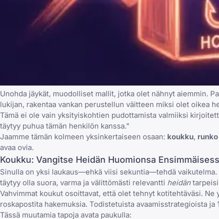
Unohda jäykät, muodolliset mallit, jotka olet nähnyt aiemmin. Pa
lukijan, rakentaa vankan perustellun väitteen miksi olet oikea he
Tämä ei ole vain yksityiskohtien pudottamista valmiiksi kirjoite
täytyy puhua tämän henkilön kanssa."
Jaamme tämän kolmeen yksinkertaiseen osaan:
koukku
,
runko
avaa ovia.
Koukku: Vangitse Heidän Huomionsa Ensimmäises
Sinulla on yksi laukaus—ehkä viisi sekuntia—tehdä vaikutelma. A
täytyy olla suora, varma ja välittömästi relevantti
heidän
tarpeisi
Vahvimmat koukut osoittavat, että olet tehnyt kotitehtäväsi. Ne y
roskapostita hakemuksia. Todistetuista avaamisstrategioista ja
Tässä muutamia tapoja avata paukulla: