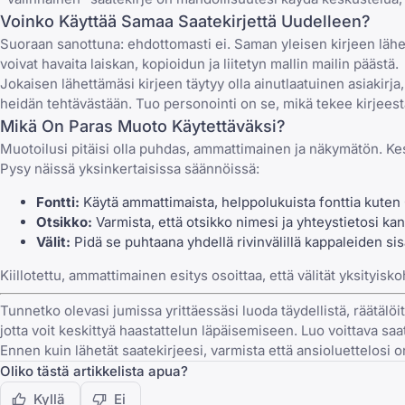
Voinko Käyttää Samaa Saatekirjettä Uudelleen?
Suoraan sanottuna: ehdottomasti ei. Saman yleisen kirjeen lähe
voivat havaita laiskan, kopioidun ja liitetyn mallin mailin päästä.
Jokaisen lähettämäsi kirjeen täytyy olla ainutlaatuinen asiakirja
heidän tehtävästään. Tuo personointi on se, mikä tekee kirjeest
Mikä On Paras Muoto Käytettäväksi?
Muotoilusi pitäisi olla puhdas, ammattimainen ja näkymätön. Keski
Pysy näissä yksinkertaisissa säännöissä:
Fontti:
Käytä ammattimaista, helppolukuista fonttia kuten C
Otsikko:
Varmista, että otsikko nimesi ja yhteystietosi ka
Välit:
Pidä se puhtaana yhdellä rivinvälillä kappaleiden sisä
Kiillotettu, ammattimainen esitys osoittaa, että välität yksityisko
Tunnetko olevasi jumissa yrittäessäsi luoda täydellistä, räätälöit
jotta voit keskittyä haastattelun läpäisemiseen.
Luo voittava saa
Ennen kuin lähetät saatekirjeesi, varmista että ansioluettelosi o
Oliko tästä artikkelista apua?
Kyllä
Ei