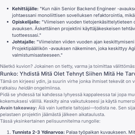
Kehittäjälle:
"Kun näin Senior Backend Engineer -avauksen,
johtaessani monoliittisen sovelluksen refaktorointia, m
Opiskelijalle:
"Viimeisen vuoden tietojenkäsittelytieteen op
avauksen. Äskettäinen projektini käyttäjäkeskeisen tehtäv
tuotteessasi."
Johtajalle:
"Viimeisten viiden vuoden ajan keskittymiseni
Projektipäällikön -avauksen näkeminen, joka keskittyy Ag
valmistumisasteeseen."
Näetkö kuvion? Jokainen on tietty, varma ja toimittaa välittömäs
Runko: Yhdistä Mitä Olet Tehnyt Siihen Mitä He Tar
Tämä on kirjeesi ydin, ja suurin virhe jonka ihmiset tekevät on v
ratkaisu
heidän
ongelmiinsa.
Pidä se yhdessä tai kahdessa lyhyessä kappaleessa tai jopa mu
kokemuksesi välillä. Keskity aina vaikutukseesi ja käytä numeroi
Avain takeaway:
Älä vain luettele taitojasi—todista ne. Sen sija
pelastaen projektin jäämästä jälkeen aikataulusta.
Tässä yksinkertainen pelisuunnitelma rungolle:
Tunnista 2-3 Ydinarvoa:
Palaa työpaikan kuvaukseen. Mitkä