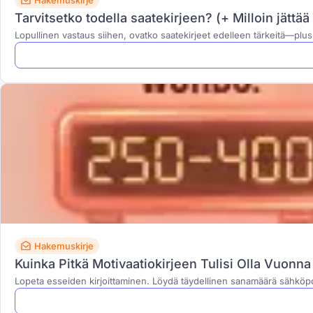
Hakemuskirje
Tarvitsetko todella saatekirjeen? (+ Milloin jätt
Lopullinen vastaus siihen, ovatko saatekirjeet edelleen tärkeitä—plus t
Hakemuskirje
Kuinka Pitkä Motivaatiokirjeen Tulisi Olla Vuonn
Lopeta esseiden kirjoittaminen. Löydä täydellinen sanamäärä sähköpost