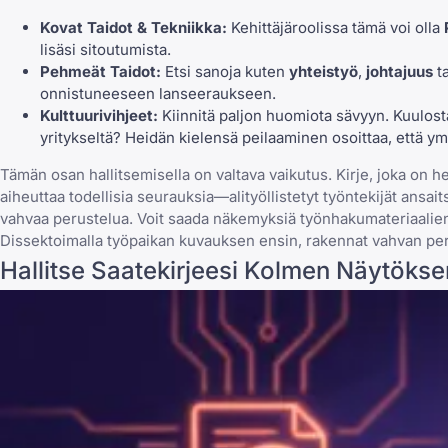
Kovat Taidot & Tekniikka:
Kehittäjäroolissa tämä voi olla
lisäsi sitoutumista.
Pehmeät Taidot:
Etsi sanoja kuten
yhteistyö
,
johtajuus
t
onnistuneeseen lanseeraukseen.
Kulttuurivihjeet:
Kiinnitä paljon huomiota sävyyn. Kuulosta
yritykseltä? Heidän kielensä peilaaminen osoittaa, että ym
Tämän osan hallitsemisella on valtava vaikutus. Kirje, joka on
aiheuttaa todellisia seurauksia—alityöllistetyt työntekijät ansai
vahvaa perustelua. Voit
saada näkemyksiä työnhakumateriaalie
Dissektoimalla työpaikan kuvauksen ensin, rakennat vahvan perust
Hallitse Saatekirjeesi Kolmen Näytöks