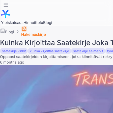
Yleiskatsaus
Hinnoittelu
Blogi
Blogi
Hakemuskirje
Kuinka Kirjoittaa Saatekirje Joka
saatekirje vinkit
kuinka kirjoittaa saatekirje
saatekirje esimerkit
työ
Oppaasi saatekirjeiden kirjoittamiseen, jotka kiinnittävät rekr
6 months ago