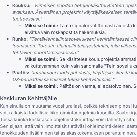
Koukku:
"Viimeisen vuoden tietojenkäsittelytieteen opiske
avauksen. Äskettäinen projektini käyttäjäkeskeisen tehtäv
tuotteessasi."
Miksi se toimii:
Tämä signaloi välittömästi aidosta k
eivätkä vain roskapostita hakemuksia.
Runko:
"Tehtävienhallintasovellukseni kehittämisessä ol
luomiseen. Toteutin tilanhallintajärjestelmän, joka vähens
tehtävien suorittamisasteissa."
Miksi se toimii:
Se käsittelee kouluprojektia ammatil
vaikuttavamman kuin vain sanomalla "Tein sovelluks
Päätös:
"Intohimoni luoda puhdasta, käyttäjäkeskeistä kood
UX-periaatteissa voisivat tukea kehitystiimiäsi."
Miksi se toimii:
Päätös on varma, ei epätoivoinen. Se
Keskiuran Kehittäjälle
Kun sinulla on muutama vuosi urallasi, pelkkä teknisen pinosi lu
voit ratkaista todellisia liiketoimintaongelmia koodilla. Saatekirje
Tässä kuinka keskitason ohjelmistokehittäjä voisi lähestyä sitä.
Sen sijaan, että vain ilmoittaisit tietäväsi ohjelmointikielen, sa
tehokkuuden lisääminen tai asiakaskokemuksen parantaminen.