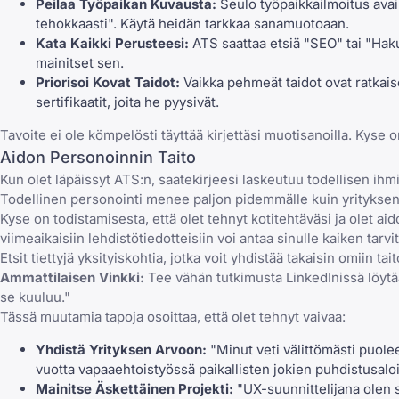
Peilaa Työpaikan Kuvausta:
Seulo työpaikkailmoitus avainp
tehokkaasti". Käytä heidän tarkkaa sanamuotoaan.
Kata Kaikki Perusteesi:
ATS saattaa etsiä "SEO" tai "Haku
mainitset sen.
Priorisoi Kovat Taidot:
Vaikka pehmeät taidot ovat ratkaisev
sertifikaatit, joita he pyysivät.
Tavoite ei ole kömpelösti täyttää kirjettäsi muotisanoilla. Kyse 
Aidon Personoinnin Taito
Kun olet läpäissyt ATS:n, saatekirjeesi laskeutuu todellisen ihmi
Todellinen personointi menee paljon pidemmälle kuin yrityks
Kyse on todistamisesta, että olet tehnyt kotitehtäväsi ja olet aid
viimeaikaisiin lehdistötiedotteisiin voi antaa sinulle kaiken ta
Etsit tiettyjä yksityiskohtia, jotka voit yhdistää takaisin omiin tait
Ammattilaisen Vinkki:
Tee vähän tutkimusta LinkedInissä löytä
se kuuluu."
Tässä muutamia tapoja osoittaa, että olet tehnyt vaivaa:
Yhdistä Yrityksen Arvoon:
"Minut veti välittömästi puole
vuotta vapaaehtoistyössä paikallisten jokien puhdistusaloi
Mainitse Äskettäinen Projekti:
"UX-suunnittelijana olen 