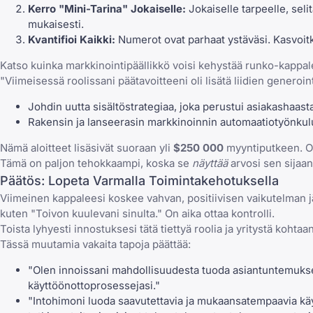
Kerro "Mini-Tarina" Jokaiselle:
Jokaiselle tarpeelle, seli
mukaisesti.
Kvantifioi Kaikki:
Numerot ovat parhaat ystäväsi. Kasvoitko 
Katso kuinka markkinointipäällikkö voisi kehystää runko-kappa
"Viimeisessä roolissani päätavoitteeni oli lisätä liidien gener
Johdin uutta sisältöstrategiaa, joka perustui asiakashaastat
Rakensin ja lanseerasin markkinoinnin automaatiotyönkulu
Nämä aloitteet lisäsivät suoraan yli
$250 000
myyntiputkeen. Ol
Tämä on paljon tehokkaampi, koska se
näyttää
arvosi sen sijaan,
Päätös: Lopeta Varmalla Toimintakehotuksella
Viimeinen kappaleesi koskee vahvan, positiivisen vaikutelman jä
kuten "Toivon kuulevani sinulta." On aika ottaa kontrolli.
Toista lyhyesti innostuksesi tätä tiettyä roolia ja yritystä koht
Tässä muutamia vakaita tapoja päättää:
"Olen innoissani mahdollisuudesta tuoda asiantuntemukseni 
käyttöönottoprosessejasi."
"Intohimoni luoda saavutettavia ja mukaansatempaavia käyt