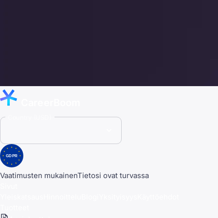
CareerBoom
Country (USD)
GDPR
Vaatimusten mukainen
Tietosi ovat turvassa
Sivut
Yleiskatsaus
Hinnoittelu
Blogi
Yksityisyys
Käyttöehdot
Tuotteet