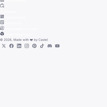
Ansioluettelo
Työnhaku
Työseuranta
Saatekirje
Automaattinen haku
Selainlaajennus
© 2026, Made with
❤️
by
Castel