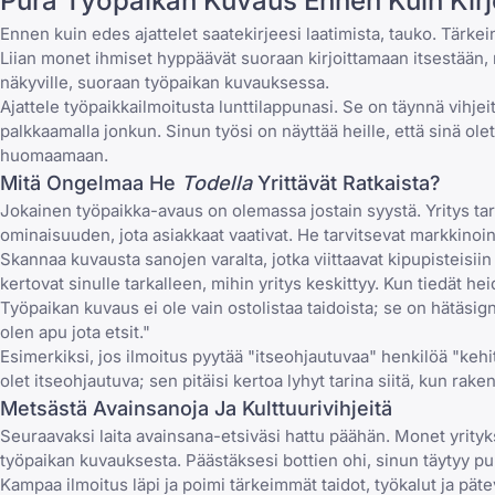
Pura Työpaikan Kuvaus Ennen Kuin Kirj
Ennen kuin edes ajattelet saatekirjeesi laatimista, tauko. Tärkein
Liian monet ihmiset hyppäävät suoraan kirjoittamaan itsestään, m
näkyville, suoraan työpaikan kuvauksessa.
Ajattele työpaikkailmoitusta lunttilappunasi. Se on täynnä vihjeit
palkkaamalla jonkun. Sinun työsi on näyttää heille, että sinä olet
huomaamaan.
Mitä Ongelmaa He
Todella
Yrittävät Ratkaista?
Jokainen työpaikka-avaus on olemassa jostain syystä. Yritys ta
ominaisuuden, jota asiakkaat vaativat. He tarvitsevat markkinoi
Skannaa kuvausta sanojen varalta, jotka viittaavat kipupisteisiin 
kertovat sinulle tarkalleen, mihin yritys keskittyy. Kun tiedät 
Työpaikan kuvaus ei ole vain ostolistaa taidoista; se on hätäsign
olen apu jota etsit."
Esimerkiksi, jos ilmoitus pyytää "itseohjautuvaa" henkilöä "kehitt
olet itseohjautuva; sen pitäisi kertoa lyhyt tarina siitä, kun rak
Metsästä Avainsanoja Ja Kulttuurivihjeitä
Seuraavaksi laita avainsana-etsiväsi hattu päähän. Monet yrityk
työpaikan kuvauksesta. Päästäksesi bottien ohi, sinun täytyy pu
Kampaa ilmoitus läpi ja poimi tärkeimmät taidot, työkalut ja pätev