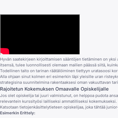
Hyvän saatekirjeen kirjoittamisen sääntöjen tietäminen on yksi 
itsensä, tulee luonnollisesti olemaan mailien päässä siitä, kui
Todellinen taito on tarinan räätälöiminen tiettyyn uratasoosi koro
Alla ohjaan sinut kolmen eri esimerkin läpi yleisille uran ristey
strategisina suunnitelmina rakentaaksesi oman vakuuttavan tari
Rajoitetun Kokemuksen Omaavalle Opiskelijalle
Jos olet opiskelija tai juuri valmistunut, on helppoa pudota ansaa
relevantein kurssityösi lailliseksi ammatilliseksi kokemukseksi. 
Katsotaan tietojenkäsittelytieteen opiskelijaa, joka tähtää junior
Esimerkin Erittely: