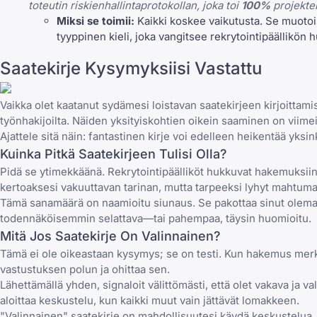
toteutin riskienhallintaprotokollan, joka toi
100%
projektei
Miksi se toimii:
Kaikki koskee vaikutusta. Se muotoi
tyyppinen kieli, joka vangitsee rekrytointipäällikön 
Saatekirje Kysymyksiisi Vastattu
Vaikka olet kaatanut sydämesi loistavan saatekirjeen kirjoittami
työnhakijoilta. Näiden yksityiskohtien oikein saaminen on viimei
Ajattele sitä näin: fantastinen kirje voi edelleen heikentää yksink
Kuinka Pitkä Saatekirjeen Tulisi Olla?
Pidä se ytimekkäänä. Rekrytointipäälliköt hukkuvat hakemuksiin,
kertoaksesi vakuuttavan tarinan, mutta tarpeeksi lyhyt mahtuma
Tämä sanamäärä on naamioitu siunaus. Se pakottaa sinut olemaa
todennäköisemmin selattava—tai pahempaa, täysin huomioitu.
Mitä Jos Saatekirje On Valinnainen?
Tämä ei ole oikeastaan kysymys; se on testi. Kun hakemus merkit
vastustuksen polun ja ohittaa sen.
Lähettämällä yhden, signaloit välittömästi, että olet vakava 
aloittaa keskustelu, kun kaikki muut vain jättävät lomakkeen.
"Valinnainen" saatekirje on mahdollisuutesi käydä keskustelua, 