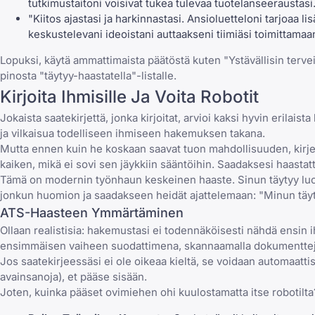
tutkimustaitoni voisivat tukea tulevaa tuotelanseeraustasi
"Kiitos ajastasi ja harkinnastasi. Ansioluetteloni tarjoaa li
keskustelevani ideoistani auttaakseni tiimiäsi toimittama
Lopuksi, käytä ammattimaista päätöstä kuten "Ystävällisin tervei
pinosta "täytyy-haastatella"-listalle.
Kirjoita Ihmisille Ja Voita Robotit
Jokaista saatekirjettä, jonka kirjoitat, arvioi kaksi hyvin erila
ja vilkaisua todelliseen ihmiseen hakemuksen takana.
Mutta ennen kuin he koskaan saavat tuon mahdollisuuden, kirje
kaiken, mikä ei sovi sen jäykkiin sääntöihin. Saadaksesi haasta
Tämä on modernin työnhaun keskeinen haaste. Sinun täytyy luoda 
jonkun huomion ja saadakseen heidät ajattelemaan: "Minun täy
ATS-Haasteen Ymmärtäminen
Ollaan realistisia: hakemustasi ei todennäköisesti nähdä ensin i
ensimmäisen vaiheen suodattimena, skannaamalla dokumenttejasi 
Jos saatekirjeessäsi ei ole oikeaa kieltä, se voidaan automaattis
avainsanoja), et pääse sisään.
Joten, kuinka pääset ovimiehen ohi kuulostamatta itse robotilta