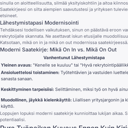
sinulla on aloitteellisuutta, silmää yksityiskohtiin ja aitoa kii
Saatekirjeesi on silta aiempien saavutustesi ja yrityksen tulevien
etsineet.
Lähestymistapasi Modernisointi
Tehdäksesi todellisen vaikutuksen, sinun on päästävä eroon vanho
rekrytoijalle skannata. Ne asettavat iskun etusijalle muodollisuu
Katsotaan, mikä on in ja mikä on out modernissa saatekirjeessä
Moderni Saatekirje: Mikä On In vs. Mikä On Out
Vanhentunut Lähestymistapa
Yleinen avaus:
"Kenelle se kuuluu" tai "Hyvä rekrytointipäällik
Ansioluettelosi toistaminen:
Työtehtävien ja vastuiden luette
sanasta sanaan.
Keskittyminen tarpeisiisi:
Selittäminen, miksi työ on hyvä
sinu
Muodollinen, jäykkä kielenkäyttö:
Liiallisen yritysjargonin ja 
käyttö.
Loppujen lopuksi moderni saatekirje kunnioittaa lukijan aikaa.
potentiaalisi.