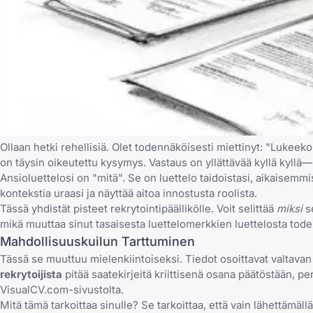
Ollaan hetki rehellisiä. Olet todennäköisesti miettinyt: "Lukee
on täysin oikeutettu kysymys. Vastaus on yllättävää kyllä kyllä—
Ansioluettelosi on "mitä". Se on luettelo taidoistasi, aikaisemmi
kontekstia uraasi ja näyttää aitoa innostusta roolista.
Tässä yhdistät pisteet rekrytointipäällikölle. Voit selittää
miksi
se
mikä muuttaa sinut tasaisesta luettelomerkkien luettelosta todell
Mahdollisuuskuilun Tarttuminen
Tässä se muuttuu mielenkiintoiseksi. Tiedot osoittavat valtavan
rekrytoijista
pitää saatekirjeitä kriittisenä osana päätöstään, pe
VisualCV.com-sivustolta.
Mitä tämä tarkoittaa sinulle? Se tarkoittaa, että vain lähettämä