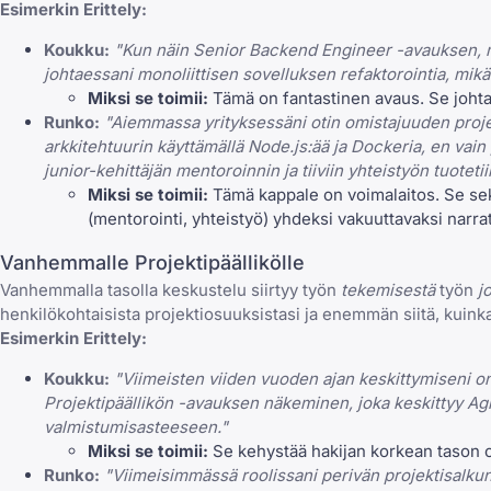
Esimerkin Erittely:
Koukku:
"Kun näin Senior Backend Engineer -avauksen, mi
johtaessani monoliittisen sovelluksen refaktorointia, m
Miksi se toimii:
Tämä on fantastinen avaus. Se johtaa m
Runko:
"Aiemmassa yrityksessäni otin omistajuuden proje
arkkitehtuurin käyttämällä Node.js:ää ja Dockeria, en vai
junior-kehittäjän mentoroinnin ja tiiviin yhteistyön tuote
Miksi se toimii:
Tämä kappale on voimalaitos. Se seko
(mentorointi, yhteistyö) yhdeksi vakuuttavaksi narrati
Vanhemmalle Projektipäällikölle
Vanhemmalla tasolla keskustelu siirtyy työn
tekemisestä
työn
j
henkilökohtaisista projektiosuuksistasi ja enemmän siitä, kuinka
Esimerkin Erittely:
Koukku:
"Viimeisten viiden vuoden ajan keskittymiseni o
Projektipäällikön -avauksen näkeminen, joka keskittyy Ag
valmistumisasteeseen."
Miksi se toimii:
Se kehystää hakijan korkean tason o
Runko:
"Viimeisimmässä roolissani perivän projektisalkun