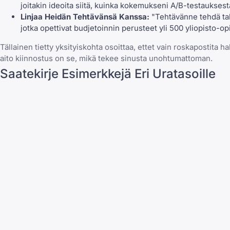
joitakin ideoita siitä, kuinka kokemukseni A/B-testauksest
Linjaa Heidän Tehtävänsä Kanssa:
"Tehtävänne tehdä talo
jotka opettivat budjetoinnin perusteet yli 500 yliopisto-opi
Tällainen tietty yksityiskohta osoittaa, ettet vain roskapostita h
aito kiinnostus on se, mikä tekee sinusta unohtumattoman.
Saatekirje Esimerkkejä Eri Uratasoille