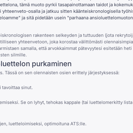
ttelona, tämä muoto pyrkii tasapainottamaan taidot ja kokemu
tai yhteenveto-osalla ja jatkuu sitten käänteiskronologisella työhi
teloamme" ja sitä pidetään usein "parhaana ansioluettelomuoto
iskronologisen rakenteen selkeyden ja tuttuuden (jota rekrytoij
liseen yhteenvetoon, joka korostaa välittömästi olennaisimpia t
armistaen samalla, että arvokkaimmat pätevyytesi esitetään heti
sten silmille.
oluettelon purkaminen
 Tässä on sen olennaisten osien erittely järjestyksessä:
tavoittaa sinut.
miseksi. Se on lyhyt, tehokas kappale (tai luettelomerkitty lista
en, luetteloimiseksi, optimoituna ATS:lle.