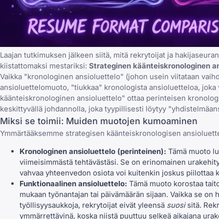
Laajan tutkimuksen jälkeen siitä, mitä rekrytoijat ja hakijaseu
kiistattomaksi mestariksi:
Strateginen käänteiskronologinen an
Vaikka "kronologinen ansioluettelo" (johon usein viitataan vaihd
ansioluettelomuoto, "tiukkaa" kronologista ansioluetteloa, joka 
käänteiskronologinen ansioluettelo" ottaa perinteisen kronologis
keskittyvällä johdannolla, joka tyypillisesti löytyy "yhdistelmä
Miksi se toimii: Muiden muotojen kumoaminen
Ymmärtääksemme strategisen käänteiskronologisen ansioluettelo
Kronologinen ansioluettelo (perinteinen):
Tämä muoto lue
viimeisimmästä tehtävästäsi. Se on erinomainen urakehity
vahvaa yhteenvedon osiota voi kuitenkin joskus piilottaa ke
Funktionaalinen ansioluettelo:
Tämä muoto korostaa taitoj
mukaan työnantajan tai päivämäärän sijaan. Vaikka se on 
työllisyysaukkoja
, rekrytoijat eivät yleensä
suosi
sitä. Rekr
ymmärrettävinä, koska niistä puuttuu selkeä aikajana urakeh