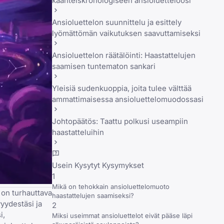
käänteiskronologiseen ansioluetteloosi
Ansioluettelon suunnittelu ja esittely
lyömättömän vaikutuksen saavuttamiseksi
Ansioluettelon räätälöinti: Haastattelujen
saamisen tuntematon sankari
Yleisiä sudenkuoppia, joita tulee välttää
ammattimaisessa ansioluettelomuodossasi
Johtopäätös: Taattu polkusi useampiin
haastatteluihin
Usein Kysytyt Kysymykset
1
Mikä on tehokkain ansioluettelomuoto
e on turhauttava
haastattelujen saamiseksi?
yydestäsi ja
2
i,
Miksi useimmat ansioluettelot eivät pääse läpi