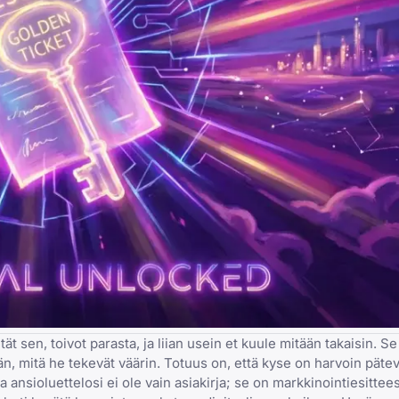
ät sen, toivot parasta, ja liian usein et kuule mitään takaisin. S
n, mitä he tekevät väärin. Totuus on, että kyse on harvoin pätev
la ansioluettelosi ei ole vain asiakirja; se on markkinointiesittees