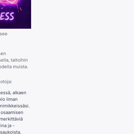
usee
nen
lla, taitoihin
odella muista.
otoja:
essä, alkaen
elo ilman
önimikkeissäsi.
t osaamisen
merkittäviä
ina ja -
ysaukoista.