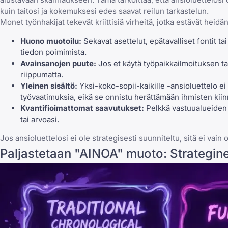
kuin taitosi ja kokemuksesi edes saavat reilun tarkastelun.
Monet työnhakijat tekevät
kriittisiä virheitä
, jotka estävät heidä
Huono muotoilu:
Sekavat asettelut, epätavalliset fontit 
tiedon poimimista.
Avainsanojen puute:
Jos et käytä työpaikkailmoituksen ta
riippumatta.
Yleinen sisältö:
Yksi-koko-sopii-kaikille -ansioluettelo ei 
työvaatimuksia, eikä se onnistu herättämään ihmisten kiin
Kvantifioimattomat saavutukset:
Pelkkä vastuualueiden l
tai arvoasi.
Jos ansioluettelosi ei ole strategisesti suunniteltu, sitä ei vain 
Paljastetaan "AINOA" muoto: Strategine