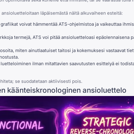
n ansioluetteloitaan läpäisemästä näitä alkuvaiheen esteitä:
tai grafiikat voivat hämmentää ATS-ohjelmistoa ja vaikeuttaa ihm
rkkoja termejä, ATS voi pitää ansioluetteloasi epäolennaisena 
osoita, miten ainutlaatuiset taitosi ja kokemuksesi vastaavat tiet
nostusta.
uetteloiminen ilman mitattavien saavutusten esittelyä ei todista
ohiteta; se suodatetaan aktiivisesti pois.
n käänteiskronologinen ansioluettelo