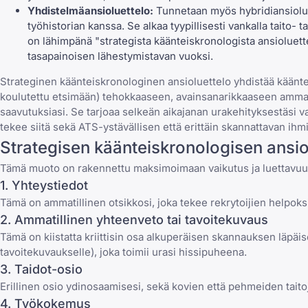
Yhdistelmäansioluettelo:
Tunnetaan myös hybridiansiolue
työhistorian kanssa. Se alkaa tyypillisesti vankalla taito- 
on lähimpänä "strategista käänteiskronologista ansioluet
tasapainoisen lähestymistavan vuoksi.
Strateginen käänteiskronologinen ansioluettelo yhdistää käänte
koulutettu etsimään) tehokkaaseen, avainsanarikkaaseen ammatil
saavutuksiasi. Se tarjoaa selkeän aikajanan urakehityksestäsi v
tekee siitä sekä ATS-ystävällisen että erittäin skannattavan ihmi
Strategisen käänteiskronologisen ansi
Tämä muoto on rakennettu maksimoimaan vaikutus ja luettavuus.
1. Yhteystiedot
Tämä on ammatillinen otsikkosi, joka tekee rekrytoijien helpoksi 
2. Ammatillinen yhteenveto tai tavoitekuvaus
Tämä on kiistatta kriittisin osa alkuperäisen skannauksen läpäise
tavoitekuvaukselle), joka toimii urasi hissipuheena.
3. Taidot-osio
Erillinen osio ydinosaamisesi, sekä kovien että pehmeiden taitoj
4. Työkokemus