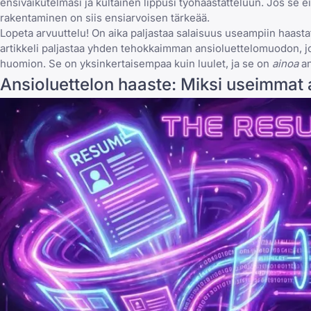
ensivaikutelmasi ja kultainen lippusi työhaastatteluun. Jos se e
rakentaminen
on siis ensiarvoisen tärkeää.
Lopeta arvuuttelu! On aika paljastaa salaisuus useampiin haastat
artikkeli paljastaa yhden tehokkaimman ansioluettelomuodon, jo
huomion. Se on yksinkertaisempaa kuin luulet, ja se on
ainoa
an
Ansioluettelon haaste: Miksi useimmat 