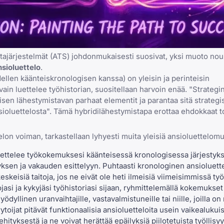
rantajärjestelmät (ATS) johdonmukaisesti suosivat, yksi muoto no
sioluettelo
.
ellen käänteiskronologisen kanssa) on yleisin ja perinteisin
vain luettelee työhistorian, suositellaan harvoin enää. "Strategi
en lähestymistavan parhaat elementit ja parantaa sitä strategise
ansioluettelosta". Tämä hybridilähestymistapa erottaa ehdokkaat t
n voiman, tarkastellaan lyhyesti muita yleisiä ansioluettelomu
ttelee työkokemuksesi käänteisessä kronologisessa järjestyks
ksen ja vakauden esittelyyn. Puhtaasti kronologinen ansioluett
skeisiä taitoja, jos ne eivät ole heti ilmeisiä viimeisimmissä ty
asi ja kykyjäsi työhistoriasi sijaan, ryhmittelemällä kokemukse
hyödyllinen
uranvaihtajille
, vastavalmistuneille tai niille, joilla on
ytoijat pitävät funktionaalisia ansioluetteloita usein vaikealukuis
ityksestä ja ne voivat herättää epäilyksiä piilotetuista työllisy