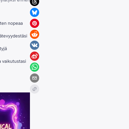
isten nopeaa
pätevyydestäsi
tyjä
 vaikutustasi