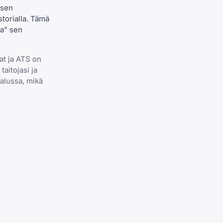
ksen
storialla. Tämä
na" sen
at ja ATS on
aitojasi ja
 alussa, mikä