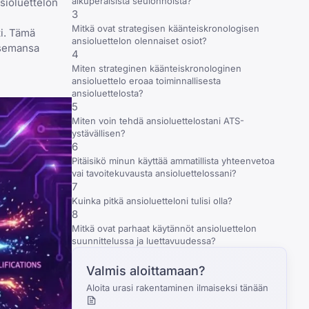
alkuperäisistä seulonnoista?
sioluettelon
3
Mitkä ovat strategisen käänteiskronologisen
ti. Tämä
ansioluettelon olennaiset osiot?
tsemansa
4
Miten strateginen käänteiskronologinen
ansioluettelo eroaa toiminnallisesta
ansioluettelosta?
5
Miten voin tehdä ansioluettelostani ATS-
ystävällisen?
6
Pitäisikö minun käyttää ammatillista yhteenvetoa
vai tavoitekuvausta ansioluettelossani?
7
Kuinka pitkä ansioluetteloni tulisi olla?
8
Mitkä ovat parhaat käytännöt ansioluettelon
suunnittelussa ja luettavuudessa?
Valmis aloittamaan?
Aloita urasi rakentaminen ilmaiseksi tänään