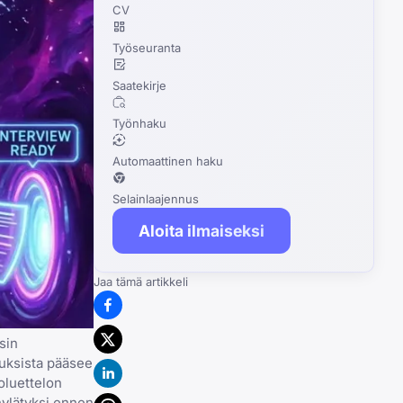
CV
Työseuranta
Saatekirje
Työnhaku
Automaattinen haku
Selainlaajennus
Aloita ilmaiseksi
Jaa tämä artikkeli
sin
muksista pääsee
ioluettelon
 hylätyksi ennen