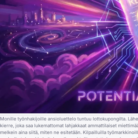
Monille työnhakijoille ansioluettelo tuntuu lottokupongilta. Lähet
kierre, joka saa lukemattomat lahjakkaat ammattilaiset miettimää
melkein aina siitä, miten ne esitetään. Kilpailluilla työmarkkinoil