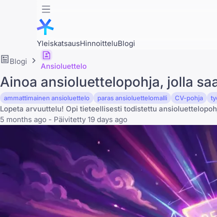
Yleiskatsaus
Hinnoittelu
Blogi
Blogi
Ansioluettelo
Ainoa ansioluettelopohja, jolla saa
ammattimainen ansioluettelo
paras ansioluettelomalli
CV-pohja
t
Lopeta arvuuttelu! Opi tieteellisesti todistettu ansioluettelopoh
5 months ago - Päivitetty 19 days ago