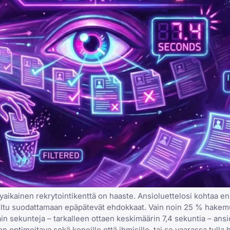
kainen rekrytointikenttä on haaste. Ansioluettelosi kohtaa en
iteltu suodattamaan epäpätevät ehdokkaat. Vain noin 25 % hake
vain sekunteja – tarkalleen ottaen keskimäärin 7,4 sekuntia – ans
n optimoitava sekä koneille että ihmisille, tai se vaarassa tulla