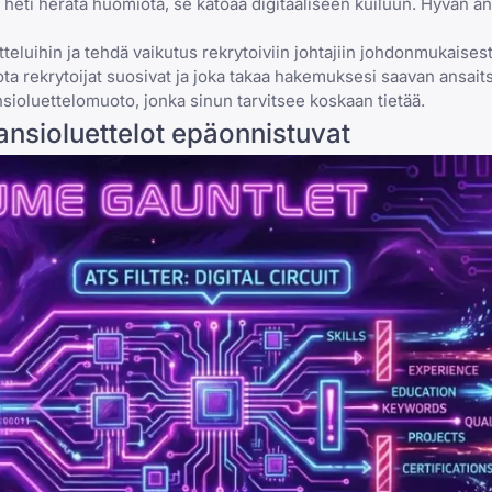
i heti herätä huomiota, se katoaa digitaaliseen kuiluun.
Hyvän an
teluihin ja tehdä vaikutus rekrytoiviin johtajiin johdonmukaises
ta rekrytoijat suosivat ja joka takaa hakemuksesi saavan ansai
sioluettelomuoto, jonka sinun tarvitsee koskaan tietää.
ansioluettelot epäonnistuvat