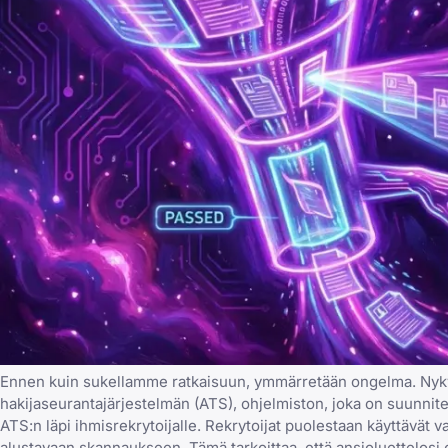
Ennen kuin sukellamme ratkaisuun, ymmärretään ongelma. Nykyai
hakijaseurantajärjestelmän (ATS), ohjelmiston, joka on suunn
ATS:n läpi ihmisrekrytoijalle. Rekrytoijat puolestaan käyttävät 
alustavaan skannaukseen. Tämä tarkoittaa, että ansioluettelosi o