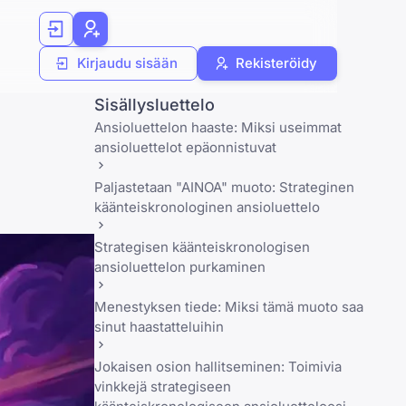
Kirjaudu sisään
Rekisteröidy
Sisällysluettelo
Ansioluettelon haaste: Miksi useimmat
ansioluettelot epäonnistuvat
Paljastetaan "AINOA" muoto: Strateginen
käänteiskronologinen ansioluettelo
Strategisen käänteiskronologisen
ansioluettelon purkaminen
Menestyksen tiede: Miksi tämä muoto saa
sinut haastatteluihin
Jokaisen osion hallitseminen: Toimivia
vinkkejä strategiseen