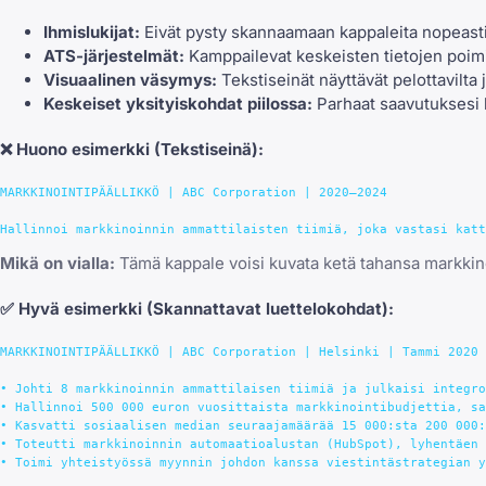
Ihmislukijat:
Eivät pysty skannaamaan kappaleita nopeasti
ATS-järjestelmät:
Kamppailevat keskeisten tietojen poimim
Visuaalinen väsymys:
Tekstiseinät näyttävät pelottavilta
Keskeiset yksityiskohdat piilossa:
Parhaat saavutuksesi 
❌
Huono esimerkki
(Tekstiseinä):
MARKKINOINTIPÄÄLLIKKÖ | ABC Corporation | 2020–2024

Mikä on vialla:
Tämä kappale voisi kuvata ketä tahansa markkinoi
✅
Hyvä esimerkki
(Skannattavat luettelokohdat):
MARKKINOINTIPÄÄLLIKKÖ | ABC Corporation | Helsinki | Tammi 2020 
• Johti 8 markkinoinnin ammattilaisen tiimiä ja julkaisi integro
• Hallinnoi 500 000 euron vuosittaista markkinointibudjettia, sa
• Kasvatti sosiaalisen median seuraajamäärää 15 000:sta 200 000:
• Toteutti markkinoinnin automaatioalustan (HubSpot), lyhentäen 