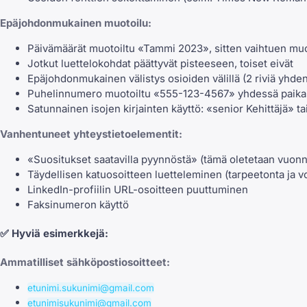
Epäjohdonmukainen muotoilu:
Päivämäärät muotoiltu «Tammi 2023», sitten vaihtuen mu
Jotkut luettelokohdat päättyvät pisteeseen, toiset eivät
Epäjohdonmukainen välistys osioiden välillä (2 riviä yhden 
Puhelinnumero muotoiltu «555-123-4567» yhdessä paikas
Satunnainen isojen kirjainten käyttö: «senior Kehittäjä
Vanhentuneet yhteystietoelementit:
«Suositukset saatavilla pyynnöstä» (tämä oletetaan vuon
Täydellisen katuosoitteen luetteleminen (tarpeetonta ja vo
LinkedIn-profiilin URL-osoitteen puuttuminen
Faksinumeron käyttö
✅
Hyviä esimerkkejä:
Ammatilliset sähköpostiosoitteet:
etunimi.sukunimi@gmail.com
etunimisukunimi@gmail.com