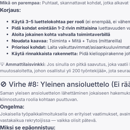
Mikä on parempaa:
Puhtaat, skannattavat kohdat, jotka alkavat t
Korjaus:
Käytä 3–5 luettelokohtaa per rooli
(ei enempää, ei vähe
Pidä kohdat enintään 1–2 rivin mittaisina
luettavuuden v
Aloita jokainen kohta vahvalla toimintaverbillä
Noudata kaavaa:
Toiminta + Mitä + Tulos (mittareilla)
Priorisoi kohdat:
Laita vaikuttavimmat/asiaankuuluvimmat
Käytä rinnakkaista rakennetta:
Pidä kielioppirakenne j
💡
Ammattilaisvinkki:
Jos sinulla on pitkä saavutus, joka vaatii 
muutosaloitetta, johon osallistui yli 200 työntekijää», jota se
🚫 Virhe #8: Yleinen ansioluettelo (Ei r
Saman yleisen ansioluettelon lähettäminen jokaiseen hakemuksee
kiinnostusta roolia kohtaan puuttuvan.
Ongelma:
Jokaisella työpaikkailmoituksella on erityiset vaatimukset, avain
vastakaikua rekrytoijissa — vaikka olisit pätevä.
Miksi se epäonnistuu: