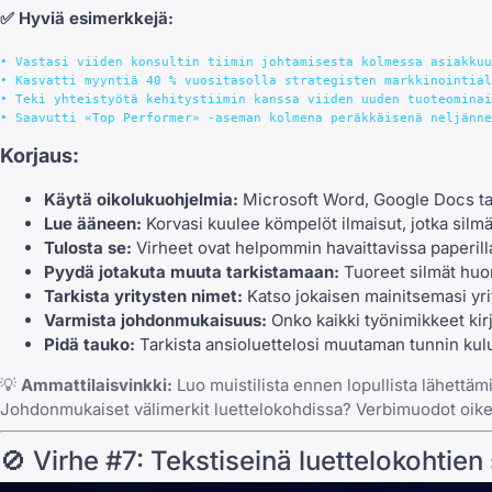
✅
Hyviä esimerkkejä:
• Vastasi viiden konsultin tiimin johtamisesta kolmessa asiakkuu
• Kasvatti myyntiä 40 % vuositasolla strategisten markkinointial
• Teki yhteistyötä kehitystiimin kanssa viiden uuden tuoteominai
Korjaus:
Käytä oikolukuohjelmia:
Microsoft Word, Google Docs tai 
Lue ääneen:
Korvasi kuulee kömpelöt ilmaisut, jotka silmä
Tulosta se:
Virheet ovat helpommin havaittavissa paperilla
Pyydä jotakuta muuta tarkistamaan:
Tuoreet silmät huoma
Tarkista yritysten nimet:
Katso jokaisen mainitsemasi yrity
Varmista johdonmukaisuus:
Onko kaikki työnimikkeet kir
Pidä tauko:
Tarkista ansioluettelosi muutaman tunnin kulu
💡
Ammattilaisvinkki:
Luo muistilista ennen lopullista lähettämi
Johdonmukaiset välimerkit luettelokohdissa? Verbimuodot oikei
🚫 Virhe #7: Tekstiseinä luettelokohtien 