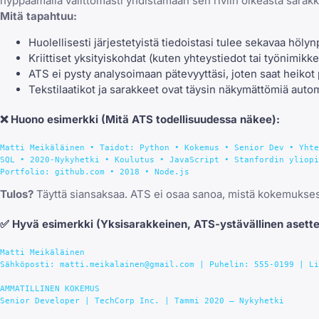
hyppäämällä välittömästi yhdistämään sen riviin oikeasta sarak
Mitä tapahtuu:
Huolellisesti järjestetyistä tiedoistasi tulee sekavaa hölyn
Kriittiset yksityiskohdat (kuten yhteystiedot tai työnimikk
ATS ei pysty analysoimaan pätevyyttäsi, joten saat heiko
Tekstilaatikot ja sarakkeet ovat täysin näkymättömiä autom
❌
Huono esimerkki
(Mitä ATS todellisuudessa näkee):
Matti Meikäläinen • Taidot: Python • Kokemus • Senior Dev • Yhte
SQL • 2020-Nykyhetki • Koulutus • JavaScript • Stanfordin yliopi
Tulos?
Täyttä siansaksaa. ATS ei osaa sanoa, mistä kokemuksesi a
✅
Hyvä esimerkki
(Yksisarakkeinen, ATS-ystävällinen asette
Matti Meikäläinen

Sähköposti: matti.meikalainen@gmail.com | Puhelin: 555-0199 | Li
AMMATILLINEN KOKEMUS

Senior Developer | TechCorp Inc. | Tammi 2020 – Nykyhetki
