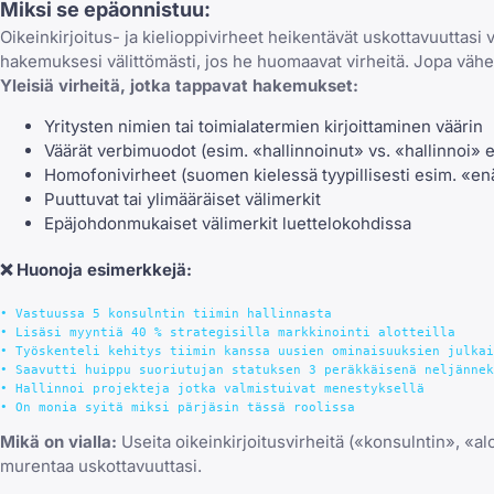
Miksi se epäonnistuu:
Oikeinkirjoitus- ja kielioppivirheet heikentävät uskottavuuttasi väl
hakemuksesi välittömästi, jos he huomaavat virheitä. Jopa vähe
Yleisiä virheitä, jotka tappavat hakemukset:
Yritysten nimien tai toimialatermien kirjoittaminen väärin
Väärät verbimuodot (esim. «hallinnoinut» vs. «hallinnoi»
Homofonivirheet (suomen kielessä tyypillisesti esim. «en
Puuttuvat tai ylimääräiset välimerkit
Epäjohdonmukaiset välimerkit luettelokohdissa
❌
Huonoja esimerkkejä:
• Vastuussa 5 konsulntin tiimin hallinnasta

• Lisäsi myyntiä 40 % strategisilla markkinointi alotteilla

• Työskenteli kehitys tiimin kanssa uusien ominaisuuksien julkai
• Saavutti huippu suoriutujan statuksen 3 peräkkäisenä neljännek
• Hallinnoi projekteja jotka valmistuivat menestyksellä

Mikä on vialla:
Useita oikeinkirjoitusvirheitä («konsulntin», «alo
murentaa uskottavuuttasi.