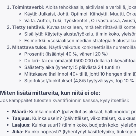
Toimintaverbi:
Aloita tehokkaalla, aktiivisella verbillä, jok
Käytä: Julkaisi, Johti, Optimoi, Kiihdytti, Muutti, Or
Vältä: Auttoi, Tuki, Työskenteli, Oli vastuussa, Avusti,
Tietty tehtävä:
Kuvaa tarkalleen, mitä teit riittävällä kont
Sisällytä: Käytetty alusta/työkalu, tiimin koko, yleisö
Esimerkki: «sosiaalisen median strategia 5 alustalla»
Mitattava tulos:
Näytä vaikutus konkreettisilla numeroilla
Prosentit (lisääntyi 40 %, väheni 20 %)
Dollari- tai euromäärät (500 000 dollaria liikevaihtoa
Säästetty aika (lyhentyi 5 päivästä 24 tuntiin)
Mittakaava (hallinnoi 40+ tiliä, johti 10 hengen tiimiä
Sijoitukset/luokitukset (4,8/5 tyytyväisyys, top 10 % 
Miten lisätä mittareita, kun niitä ei ole:
Jos kamppailet tulosten kvantifioinnin kanssa, kysy itseltäsi:
Määrä:
Kuinka monta? (palvellut asiakkaat, hallinnoidut pro
Taajuus:
Kuinka usein? (päivittäiset, viikoittaiset, kuukausi
Laajuus:
Kuinka suuri? (tiimin koko, budjetin koko, yleisö
Aika:
Kuinka nopeasti? (lyhentynyt käsittelyaika, tiukkoj