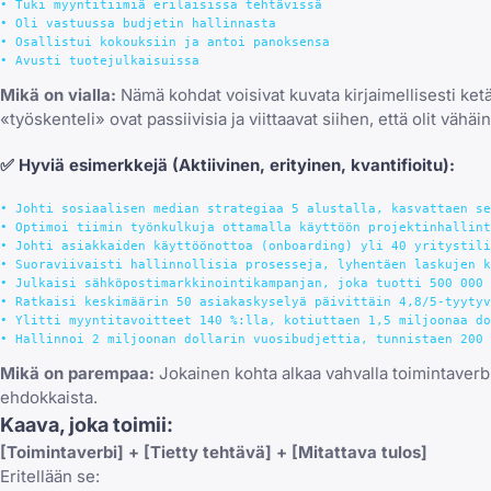
• Tuki myyntitiimiä erilaisissa tehtävissä

• Oli vastuussa budjetin hallinnasta

• Osallistui kokouksiin ja antoi panoksensa

Mikä on vialla:
Nämä kohdat voisivat kuvata kirjaimellisesti ketä 
«työskenteli» ovat passiivisia ja viittaavat siihen, että olit vähäi
✅
Hyviä esimerkkejä
(Aktiivinen, erityinen, kvantifioitu):
• Johti sosiaalisen median strategiaa 5 alustalla, kasvattaen se
• Optimoi tiimin työnkulkuja ottamalla käyttöön projektinhallint
• Johti asiakkaiden käyttöönottoa (onboarding) yli 40 yritystili
• Suoraviivaisti hallinnollisia prosesseja, lyhentäen laskujen k
• Julkaisi sähköpostimarkkinointikampanjan, joka tuotti 500 000 
• Ratkaisi keskimäärin 50 asiakaskyselyä päivittäin 4,8/5-tyytyv
• Ylitti myyntitavoitteet 140 %:lla, kotiuttaen 1,5 miljoonaa do
Mikä on parempaa:
Jokainen kohta alkaa vahvalla toimintaverbill
ehdokkaista.
Kaava, joka toimii:
[Toimintaverbi] + [Tietty tehtävä] + [Mitattava tulos]
Eritellään se: