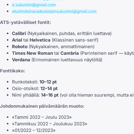
e.sukunimi@gmail.com
etunimitoinenalkukirjainsukunimi@gmail.com
ATS-ystävälliset fontit:
Calibri
(Nykyaikainen, puhdas, erittäin luettava)
Arial
tai
Helvetica
(Klassinen sans-serif)
Roboto
(Nykyaikainen, ammattimainen)
Times New Roman
tai
Cambria
(Perinteinen serif — käytä,
Verdana
(Erinomainen luettavuus näytöltä)
Fonttikoko:
Runkoteksti:
10–12 pt
Osio-otsikot:
12–14 pt
Nimi ylhäällä:
14–16 pt
(voi olla hieman suurempi, mutta ei l
Johdonmukainen päivämäärän muoto:
«Tammi 2022 – Joulu 2023»
«Tammikuu 2022 – Joulukuu 2023»
«01/2022 – 12/2023»