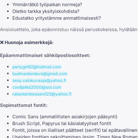
Ymmärrätkö työpaikan normeja?
Oletko tarkka yksityiskohdista?
Edustatko yritystämme ammattimaisesti?
Ansioluettelo, joka epäonnistuu näissä peruskokeissa, hylätään 
❌
Huonoja esimerkkejä:
Epäammattimaiset sähköpostiosoitteet:
partygirl92@hotmail.com
budmasterdave@gmail.com
sexy.valokuvaaja@yahoo.fi
coolijatkä2000@aol.com
rakastankissaani123@yahoo.fi
Sopimattomat fontit:
Comic Sans (ammatillisten asiakirjojen pääsynti)
Brush Script, Papyrus tai käsialatyyliset fontit
Fontit, joissa on liialliset päätteet (serifit) tai epätavallinen
Useiden fonttien sekoittaminen (esim. Times New Roman ot