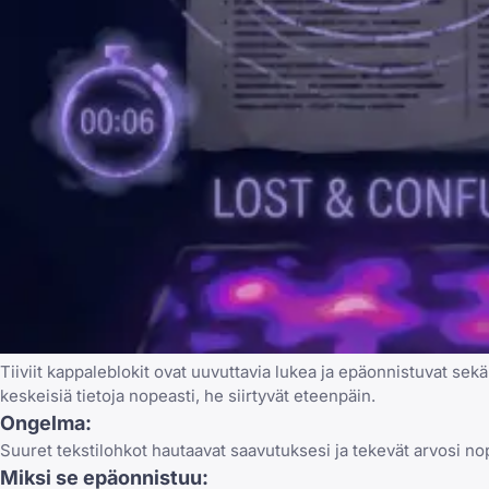
Tiiviit kappaleblokit ovat uuvuttavia lukea ja epäonnistuvat se
keskeisiä tietoja nopeasti, he siirtyvät eteenpäin.
Ongelma:
Suuret tekstilohkot hautaavat saavutuksesi ja tekevät arvosi no
Miksi se epäonnistuu: