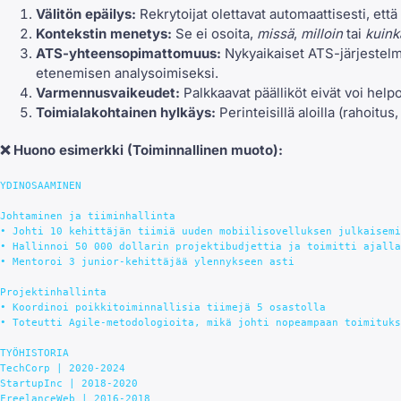
Välitön epäilys:
Rekrytoijat olettavat automaattisesti, että
Kontekstin menetys:
Se ei osoita,
missä
,
milloin
tai
kuink
ATS-yhteensopimattomuus:
Nykyaikaiset ATS-järjestelm
etenemisen analysoimiseksi.
Varmennusvaikeudet:
Palkkaavat päälliköt eivät voi helpo
Toimialakohtainen hylkäys:
Perinteisillä aloilla (rahoitus
❌
Huono esimerkki
(Toiminnallinen muoto):
YDINOSAAMINEN

Johtaminen ja tiiminhallinta

• Johti 10 kehittäjän tiimiä uuden mobiilisovelluksen julkaisemi
• Hallinnoi 50 000 dollarin projektibudjettia ja toimitti ajalla
• Mentoroi 3 junior-kehittäjää ylennykseen asti

Projektinhallinta

• Koordinoi poikkitoiminnallisia tiimejä 5 osastolla

• Toteutti Agile-metodologioita, mikä johti nopeampaan toimituks
TYÖHISTORIA

TechCorp | 2020-2024

StartupInc | 2018-2020
