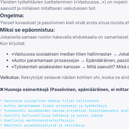
Yleisten työtehtävien luetteleminen («Vastuussa...») on nopein t
saavutit
ja millaisen mitattavan vaikutuksen teit.
Ongelma:
Yleiset kuvaukset ja passiivinen kieli eivät erota sinua muista ehd
Miksi se epäonnistuu:
Jokaisella samaan rooliin hakevalla ehdokkaalla on samanlaiset
Kun kirjoitat:
«Vastuussa sosiaalisen median tilien hallinnasta» → Jokai
«Auttoi parantamaan prosesseja» → Epämääräinen, passiiv
«Työskenteli asiakkaiden kanssa» → Mitä saavutit? Mikä o
Vaikutus:
Rekrytoijat selaavat näiden kohtien ohi, koska ne eivät
❌
Huonoja esimerkkejä
(Passiivinen, epämääräinen, ei mittar
• Vastuussa sosiaalisen median tilien hallinnasta

• Auttoi parantamaan tiimin prosesseja ja työnkulkuja

• Työskenteli asiakkaiden kanssa projektien toimittamiseksi ajal
• Suoritti hallinnollisia tehtäviä ja avusti johtoa

• Osallistui markkinointialoitteisiin

• Käsitteli asiakaskyselyitä ja valituksia
