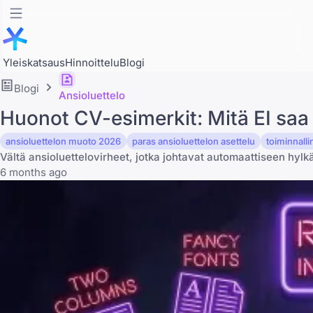
Yleiskatsaus
Hinnoittelu
Blogi
Blogi
Ansioluettelo
Huonot CV-esimerkit: Mitä EI saa
ansioluettelon muoto 2026
paras ansioluettelon asettelu
toiminnalli
Vältä ansioluettelovirheet, jotka johtavat automaattiseen hylk
6 months ago