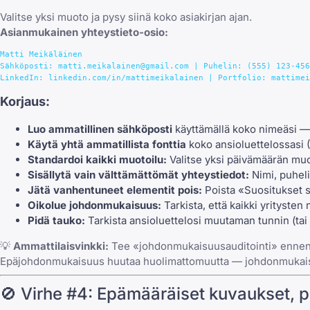
Valitse yksi muoto ja pysy siinä koko asiakirjan ajan.
Asianmukainen yhteystieto-osio:
Matti Meikäläinen

Sähköposti: matti.meikalainen@gmail.com | Puhelin: (555) 123-456
Korjaus:
Luo ammatillinen sähköposti
käyttämällä koko nimeäsi — j
Käytä yhtä ammatillista fonttia
koko ansioluettelossasi (C
Standardoi kaikki muotoilu:
Valitse yksi päivämäärän muoto
Sisällytä vain välttämättömät yhteystiedot:
Nimi, puheli
Jätä vanhentuneet elementit pois:
Poista «Suositukset s
Oikolue johdonmukaisuus:
Tarkista, että kaikki yrityste
Pidä tauko:
Tarkista ansioluettelosi muutaman tunnin (tai
💡
Ammattilaisvinkki:
Tee «johdonmukaisuusauditointi» ennen an
Epäjohdonmukaisuus huutaa huolimattomuutta — johdonmukaisu
🚫 Virhe #4: Epämääräiset kuvaukset, pas