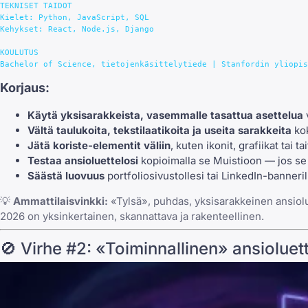
TEKNISET TAIDOT

Kielet: Python, JavaScript, SQL

Kehykset: React, Node.js, Django

KOULUTUS

Korjaus:
Käytä yksisarakkeista, vasemmalle tasattua asettelua
Vältä taulukoita, tekstilaatikoita ja useita sarakkeita
ko
Jätä koriste-elementit väliin
, kuten ikonit, grafiikat tai ta
Testaa ansioluettelosi
kopioimalla se Muistioon — jos se 
Säästä luovuus
portfoliosivustollesi tai LinkedIn-banneril
💡
Ammattilaisvinkki:
«Tylsä», puhdas, yksisarakkeinen ansiolue
2026 on yksinkertainen, skannattava ja rakenteellinen.
🚫 Virhe #2: «Toiminnallinen» ansiolu