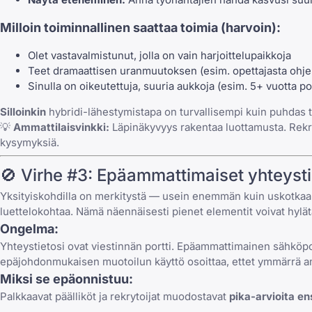
Milloin toiminnallinen saattaa toimia (harvoin):
Olet vastavalmistunut, jolla on vain harjoittelupaikkoja
Teet dramaattisen uranmuutoksen (esim. opettajasta ohjelm
Sinulla on oikeutettuja, suuria aukkoja (esim. 5+ vuotta p
Silloinkin
hybridi-lähestymistapa on turvallisempi kuin puhdas t
💡
Ammattilaisvinkki:
Läpinäkyvyys rakentaa luottamusta. Rekryt
kysymyksiä.
🚫 Virhe #3: Epäammattimaiset yhteysti
Yksityiskohdilla on merkitystä — usein enemmän kuin uskotkaan.
luettelokohtaa. Nämä näennäisesti pienet elementit voivat hylätä
Ongelma:
Yhteystietosi ovat viestinnän portti. Epäammattimainen sähköpo
epäjohdonmukaisen muotoilun käyttö osoittaa, ettet ymmärrä am
Miksi se epäonnistuu:
Palkkaavat päälliköt ja rekrytoijat muodostavat
pika-arvioita e