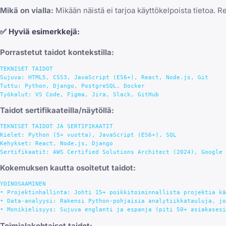
Mikä on vialla:
Mikään näistä ei tarjoa käyttökelpoista tietoa. Rek
✅
Hyviä esimerkkejä:
Porrastetut taidot kontekstilla:
TEKNISET TAIDOT

Sujuva: HTML5, CSS3, JavaScript (ES6+), React, Node.js, Git

Tuttu: Python, Django, PostgreSQL, Docker

Taidot sertifikaateilla/näytöllä:
TEKNISET TAIDOT JA SERTIFIKAATIT

Kielet: Python (5+ vuotta), JavaScript (ES6+), SQL

Kehykset: React, Node.js, Django

Kokemuksen kautta osoitetut taidot:
YDINOSAAMINEN

• Projektinhallinta: Johti 15+ poikkitoiminnallista projektia kä
• Data-analyysi: Rakensi Python-pohjaisia analytiikkatauluja, jo
Toimialakohtaiset taidot: