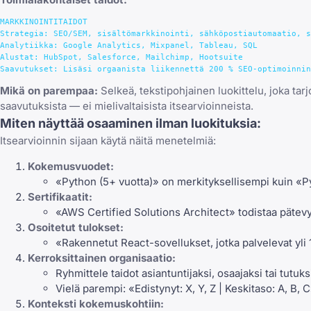
MARKKINOINTITAIDOT

Strategia: SEO/SEM, sisältömarkkinointi, sähköpostiautomaatio, s
Analytiikka: Google Analytics, Mixpanel, Tableau, SQL

Alustat: HubSpot, Salesforce, Mailchimp, Hootsuite

Mikä on parempaa:
Selkeä, tekstipohjainen luokittelu, joka tar
saavutuksista — ei mielivaltaisista itsearvioinneista.
Miten näyttää osaaminen ilman luokituksia:
Itsearvioinnin sijaan käytä näitä menetelmiä:
Kokemusvuodet:
«Python (5+ vuotta)» on merkityksellisempi kuin «P
Sertifikaatit:
«AWS Certified Solutions Architect» todistaa pätev
Osoitetut tulokset:
«Rakennetut React-sovellukset, jotka palvelevat yli
Kerroksittainen organisaatio:
Ryhmittele taidot asiantuntijaksi, osaajaksi tai tutuks
Vielä parempi: «Edistynyt: X, Y, Z | Keskitaso: A, B, 
Konteksti kokemuskohtiin: