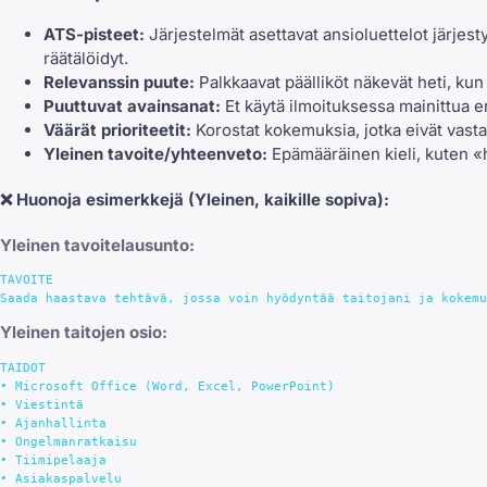
ATS-pisteet:
Järjestelmät asettavat ansioluettelot järjes
räätälöidyt.
Relevanssin puute:
Palkkaavat päälliköt näkevät heti, kun
Puuttuvat avainsanat:
Et käytä ilmoituksessa mainittua eri
Väärät prioriteetit:
Korostat kokemuksia, jotka eivät vastaa 
Yleinen tavoite/yhteenveto:
Epämääräinen kieli, kuten «h
❌
Huonoja esimerkkejä
(Yleinen, kaikille sopiva):
Yleinen tavoitelausunto:
TAVOITE

Yleinen taitojen osio:
TAIDOT

• Microsoft Office (Word, Excel, PowerPoint)

• Viestintä

• Ajanhallinta

• Ongelmanratkaisu

• Tiimipelaaja

• Asiakaspalvelu
