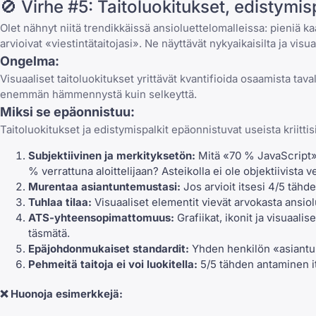
🚫 Virhe #5: Taitoluokitukset, edistymisp
Olet nähnyt niitä trendikkäissä ansioluettelomalleissa: pieniä ka
arvioivat «viestintätaitojasi». Ne näyttävät nykyaikaisilta ja visu
Ongelma:
Visuaaliset taitoluokitukset yrittävät kvantifioida osaamista tav
enemmän hämmennystä kuin selkeyttä.
Miksi se epäonnistuu:
Taitoluokitukset ja edistymispalkit epäonnistuvat useista kriittisi
Subjektiivinen ja merkityksetön:
Mitä «70 % JavaScript» 
% verrattuna aloittelijaan? Asteikolla ei ole objektiivista v
Murentaa asiantuntemustasi:
Jos arvioit itsesi 4/5 tähd
Tuhlaa tilaa:
Visuaaliset elementit vievät arvokasta ansiolue
ATS-yhteensopimattomuus:
Grafiikat, ikonit ja visuaali
täsmätä.
Epäjohdonmukaiset standardit:
Yhden henkilön «asiantunt
Pehmeitä taitoja ei voi luokitella:
5/5 tähden antaminen its
❌
Huonoja esimerkkejä: