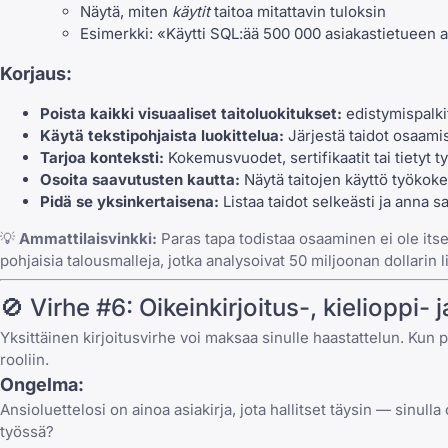
Näytä, miten
käytit
taitoa mitattavin tuloksin
Esimerkki: «Käytti SQL:ää 500 000 asiakastietueen a
Korjaus:
Poista kaikki visuaaliset taitoluokitukset:
edistymispalkit
Käytä tekstipohjaista luokittelua:
Järjestä taidot osaami
Tarjoa konteksti:
Kokemusvuodet, sertifikaatit tai tietyt t
Osoita saavutusten kautta:
Näytä taitojen käyttö työkoke
Pidä se yksinkertaisena:
Listaa taidot selkeästi ja anna 
💡
Ammattilaisvinkki:
Paras tapa todistaa osaaminen ei ole itse
pohjaisia talousmalleja, jotka analysoivat 50 miljoonan dollarin
🚫 Virhe #6: Oikeinkirjoitus-, kielioppi- j
Yksittäinen kirjoitusvirhe voi maksaa sinulle haastattelun. Kun p
rooliin.
Ongelma:
Ansioluettelosi on ainoa asiakirja, jota hallitset täysin — sinulla 
työssä?