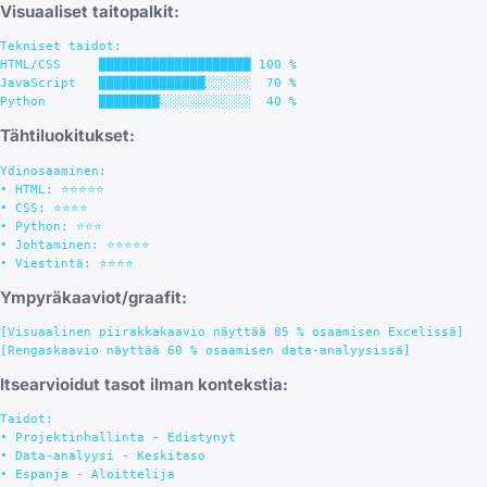
Visuaaliset taitopalkit:
Tekniset taidot:

HTML/CSS     ████████████████████ 100 %

JavaScript   ██████████████░░░░░░  70 %

Tähtiluokitukset:
Ydinosaaminen:

• HTML: ⭐⭐⭐⭐⭐

• CSS: ⭐⭐⭐⭐

• Python: ⭐⭐⭐

• Johtaminen: ⭐⭐⭐⭐⭐

Ympyräkaaviot/graafit:
[Visuaalinen piirakkakaavio näyttää 85 % osaamisen Excelissä]

Itsearvioidut tasot ilman kontekstia:
Taidot:

• Projektinhallinta - Edistynyt

• Data-analyysi - Keskitaso
