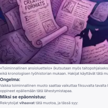
«Toiminnallinen ansioluettelo» (kutsutaan myös taitopohjaiseks
eikä kronologisen työhistorian mukaan. Hakijat käyttävät tätä muo
Ongelma:
Vaikka toiminnallinen muoto saattaa vaikuttaa fiksuvalta tavalta
oppineet epäilemään tätä lähestymistapaa.
Miksi se epäonnistuu:
Rekrytoijat
vihaavat
tätä muotoa, ja tässä syy: