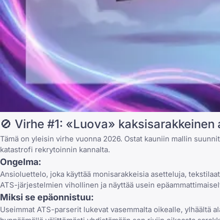
🚫 Virhe #1: «Luova» kaksisarakkeinen 
Tämä on yleisin virhe vuonna 2026. Ostat kauniin mallin suunnit
katastrofi rekrytoinnin kannalta.
Ongelma:
Ansioluettelo, joka käyttää monisarakkeisia asetteluja, tekstila
ATS-järjestelmien vihollinen ja näyttää usein epäammattimaiselta 
Miksi se epäonnistuu:
Useimmat ATS-parserit lukevat vasemmalta oikealle, ylhäältä ala