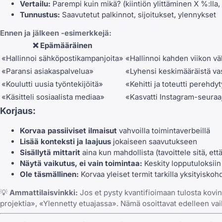
Vertailu:
Parempi kuin mikä? (kiintiön ylittäminen X %:lla,
Tunnustus:
Saavutetut palkinnot, sijoitukset, ylennykset
Ennen ja jälkeen -esimerkkejä:
❌ Epämääräinen
«Hallinnoi sähköpostikampanjoita»
«Hallinnoi kahden viikon vä
«Paransi asiakaspalvelua»
«Lyhensi keskimääräistä vas
«Koulutti uusia työntekijöitä»
«Kehitti ja toteutti perehdy
«Käsitteli sosiaalista mediaa»
«Kasvatti Instagram-seuraaj
Korjaus:
Korvaa passiiviset ilmaisut
vahvoilla toimintaverbeillä
Lisää konteksti ja laajuus
jokaiseen saavutukseen
Sisällytä mittarit
aina kun mahdollista (tavoittele sitä, et
Näytä vaikutus, ei vain toimintaa:
Keskity lopputuloksiin
Ole täsmällinen:
Korvaa yleiset termit tarkilla yksityiskohd
💡
Ammattilaisvinkki:
Jos et pysty kvantifioimaan tulosta kovin
projektia», «Ylennetty etuajassa». Nämä osoittavat edelleen vaiku