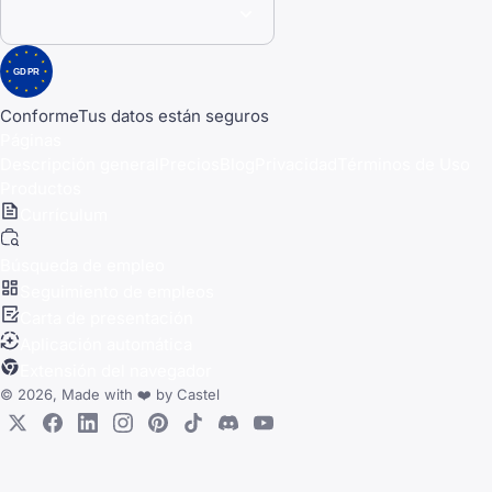
GDPR
Conforme
Tus datos están seguros
Páginas
Descripción general
Precios
Blog
Privacidad
Términos de Uso
Productos
Currículum
Búsqueda de empleo
Seguimiento de empleos
Carta de presentación
Aplicación automática
Extensión del navegador
© 2026, Made with
❤️
by
Castel