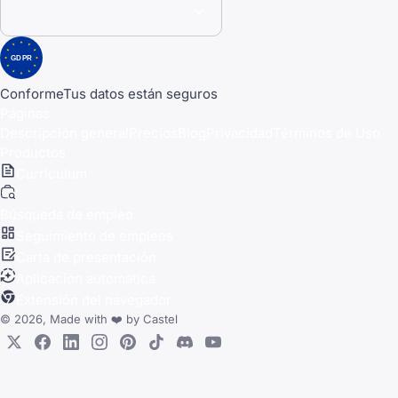
GDPR
Conforme
Tus datos están seguros
Páginas
Descripción general
Precios
Blog
Privacidad
Términos de Uso
Productos
Currículum
Búsqueda de empleo
Seguimiento de empleos
Carta de presentación
Aplicación automática
Extensión del navegador
© 2026, Made with
❤️
by
Castel