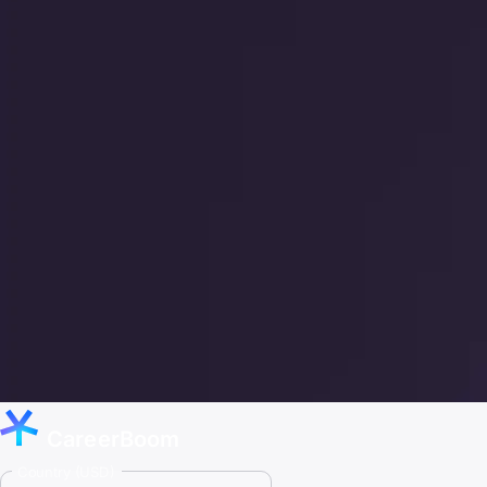
CareerBoom
Country (USD)