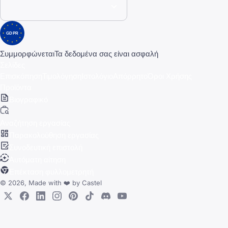
GDPR
Συμμορφώνεται
Τα δεδομένα σας είναι ασφαλή
Σελίδες
Επισκόπηση
Τιμολόγηση
Ιστολόγιο
Απόρρητο
Όροι Χρήσης
Προϊόντα
Βιογραφικό
Αναζήτηση εργασίας
Παρακολούθηση εργασίας
Συνοδευτική επιστολή
Αυτόματη αίτηση
Επέκταση φυλλομετρητή
© 2026, Made with
❤️
by
Castel