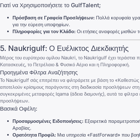
Γιατί να Χρησιμοποιήσετε το GulfTalent;
Πρόσβαση σε Γραφεία Προσλήψεων:
Πολλά κορυφαία γραφ
για την εύρεση υποψηφίων.
Πληροφορίες για τον Κλάδο:
Οι ετήσιες αναφορές μισθών το
5.
Naukrigulf
: Ο Ευέλικτος Διεκδικητής
Μέρος του ευρύτερου ομίλου Naukri, το
Naukrigulf
έχει τεράστια π
Κατασκευές, το Πετρέλαιο & Φυσικό Αέριο και η Πληροφορική.
Προηγμένα Φίλτρα Αναζήτησης
Το Naukrigulf σάς επιτρέπει να φιλτράρετε με βάση το «Καθεστώς 
αποτελούν κρίσιμους παράγοντες στη διαδικασία προσλήψεων στη 
συγκεκριμένες μεταφορές Iqama (άδεια διαμονής), αυτά τα φίλτρα 
προσλήψεων.
Βασικά Οφέλη:
Προσαρμοσμένες Ειδοποιήσεις:
Εξαιρετικά παραμετροποιήσ
Αραβίας.
Ορατότητα Προφίλ:
Μια υπηρεσία «FastForward» που βοηθ