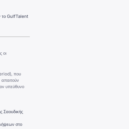
 το GulfTalent
ς οι
eriod), που
α απαιτούν
τον υπεύθυνο
ης Σαουδικής
σλήψεων στο