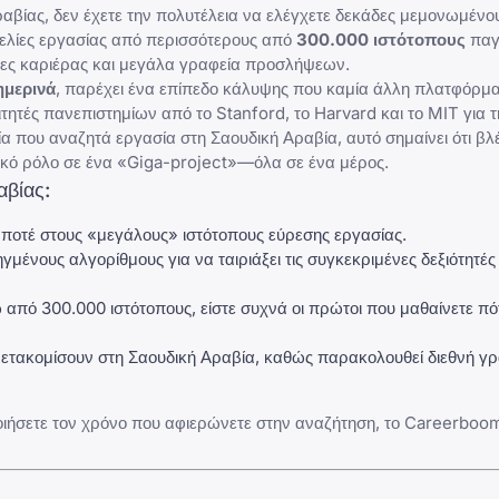
ραβίας, δεν έχετε την πολυτέλεια να ελέγχετε δεκάδες μεμονωμένο
γελίες εργασίας από περισσότερους από
300.000 ιστότοπους
παγ
λίδες καριέρας και μεγάλα γραφεία προσλήψεων.
ημερινά
, παρέχει ένα επίπεδο κάλυψης που καμία άλλη πλατφόρμα
ιτητές πανεπιστημίων από το
Stanford
, το Harvard και το MIT για 
ία που αναζητά εργασία στη Σαουδική Αραβία, αυτό σημαίνει ότι βλ
ικό ρόλο σε ένα «Giga-project»—όλα σε ένα μέρος.
αβίας:
ποτέ στους «μεγάλους» ιστότοπους εύρεσης εργασίας.
ένους αλγορίθμους για να ταιριάξει τις συγκεκριμένες δεξιότητές 
πό 300.000 ιστότοπους, είστε συχνά οι πρώτοι που μαθαίνετε πότ
 μετακομίσουν στη Σαουδική Αραβία, καθώς παρακολουθεί διεθνή γ
οιήσετε τον χρόνο που αφιερώνετε στην αναζήτηση, το Careerboom.a