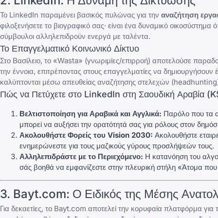
2. LinkedIn: Η Δύναμη της Δικτύωσης
Το LinkedIn παραμένει βασικός πυλώνας για την
αναζήτηση εργα
φιλοξενήσετε το βιογραφικό σας· είναι ένα δυναμικό οικοσύστημα
σύμβουλοι αλληλεπιδρούν ενεργά με ταλέντα.
Το Επαγγελματικό Κοινωνικό Δίκτυο
Στο Βασίλειο, το «Wasta» (γνωριμίες/επιρροή) αποτελούσε παραδο
την έννοια, επιτρέποντας στους επαγγελματίες να δημιουργήσουν 
καλύπτονται μέσω απευθείας αναζήτησης στελεχών (headhunting) 
Πώς να Πετύχετε στο LinkedIn στη Σαουδική Αραβία (K
Βελτιστοποίηση για Αραβικά και Αγγλικά:
Παρόλο που τα α
μπορεί να αυξήσει την ορατότητά σας για ρόλους στον δημόσ
Ακολουθήστε Φορείς του Vision 2030:
Ακολουθήστε εταιρε
ενημερώνεστε για τους μαζικούς γύρους προσλήψεών τους.
Αλληλεπιδράστε με το Περιεχόμενο:
Η
κατανόηση του αλγο
σάς βοηθά να εμφανίζεστε στην πλευρική στήλη «Άτομα πο
3. Bayt.com: Ο Ειδικός της Μέσης Ανατο
Για δεκαετίες, το Bayt.com αποτελεί την κορυφαία πλατφόρμα για 