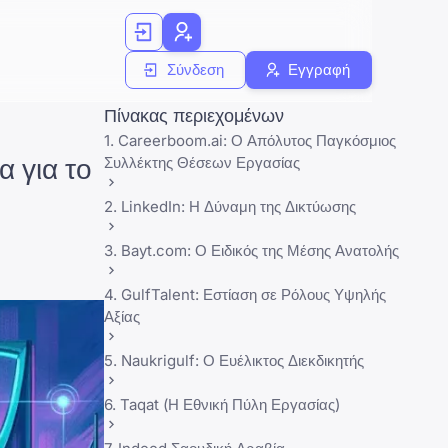
Σύνδεση
Εγγραφή
Πίνακας περιεχομένων
1. Careerboom.ai: Ο Απόλυτος Παγκόσμιος
 για το
Συλλέκτης Θέσεων Εργασίας
2. LinkedIn: Η Δύναμη της Δικτύωσης
3. Bayt.com: Ο Ειδικός της Μέσης Ανατολής
4. GulfTalent: Εστίαση σε Ρόλους Υψηλής
Αξίας
5. Naukrigulf: Ο Ευέλικτος Διεκδικητής
6. Taqat (Η Εθνική Πύλη Εργασίας)