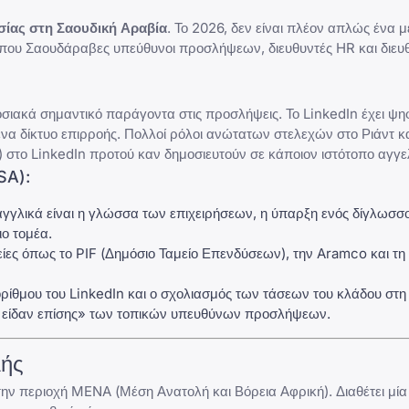
σίας στη Σαουδική Αραβία
. Το 2026, δεν είναι πλέον απλώς ένα μ
 όπου Σαουδάραβες υπεύθυνοι προσλήψεων, διευθυντές HR και διευ
σιακά σημαντικό παράγοντα στις προσλήψεις. Το LinkedIn έχει ψηφ
ένα δίκτυο επιρροής. Πολλοί ρόλοι ανώτατων στελεχών στο Ριάντ κ
στο LinkedIn προτού καν δημοσιευτούν σε κάποιον ιστότοπο αγγε
SA):
γγλικά είναι η γλώσσα των επιχειρήσεων, η ύπαρξη ενός δίγλωσσ
ιο τομέα.
ίες όπως το PIF (Δημόσιο Ταμείο Επενδύσεων), την Aramco και τ
ρίθμου του LinkedIn
και ο σχολιασμός των τάσεων του κλάδου στ
υ είδαν επίσης» των τοπικών υπευθύνων προσλήψεων.
λής
την περιοχή MENA (Μέση Ανατολή και Βόρεια Αφρική). Διαθέτει μία 