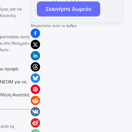
Ξεκινήστε δωρεάν
έρος για να
θύνοντες
Μοιραστείτε αυτό το άρθρο
ιοποιήσει αυτή
αι στο Νταχράν
λιών.
ου προφίλ
η NEOM για να
η Μέση Ανατολή
από τις