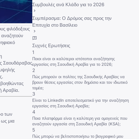
Συμβουλές ανά Κλάδο για το 2026
Συμπέρασμα: Ο Δρόμος σας προς την
Επιτυχία στο Βασίλειο
ους φιλόδοξους
ς αναζητούν
ψηφιακό
Συχνές Ερωτήσεις
1
η
Ποιοι είναι οι καλύτεροι ιστότοποι αναζήτησης
ιος Σαουδάραβας
εργασίας στη Σαουδική Αραβία για το 2026;
 υψηλής
2
ς.
Πώς μπορούν οι πολίτες της Σαουδικής Αραβίας να
βρουν θέσεις εργασίας στον δημόσιο και τον ιδιωτικό
, βοηθώντας
τομέα;
ή Αραβία
.
3
Είναι το LinkedIn αποτελεσματικό για την αναζήτηση
εργασίας στη Σαουδική Αραβία;
4
ρο των
Ποια πλατφόρμα είναι η καλύτερη για ομογενείς που
 ως μια
αναζητούν εργασία στη Σαουδική Αραβία (KSA);
5
Πώς μπορώ να βελτιστοποιήσω το βιογραφικό μου