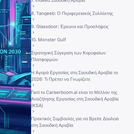
7. Indeed Σαουδική Αραβία
8. Tanqeeb: Ο Περιφερειακός Συλλέκτης
9. Glassdoor: Έρευνα και Προσλήψεις
10. Monster Gulf
Στρατηγική Σύγκριση των Κορυφαίων
Πλατφορμών
Η Αγορά Εργασίας στη Σαουδική Αραβία το
2026: Τι Πρέπει να Γνωρίζετε
Γιατί το Careerboom.ai είναι το Μέλλον της
Αναζήτησης Εργασίας στη Σαουδική Αραβία
(KSA)
Πρακτικές Συμβουλές για να Βρείτε Δουλειά
στη Σαουδική Αραβία