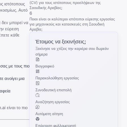
(CV) για τους ιστότοπους προσλήψεων της
υς ιστότοπους
Σαουδικής Αραβίας;
κοσμίως. Αυτό
6
Ποιοι είναι οι καλύτεροι ιστότοποι εύρεσης εργασίας
 δεν μπορεί να
για μηχανικούς και κατασκευές στη Σαουδική
την εύρεση
Αραβία;
έπετε κάθε
Έτοιμος να ξεκινήσεις;
Ξεκίνησε να χτίζεις την καριέρα σου δωρεάν
σήμερα
σας με τους πιο
Βιογραφικό
Παρακολούθηση εργασίας
ε ανοίγει μια
Συνοδευτική επιστολή
ραφεία
Αναζήτηση εργασίας
i είναι το πιο
Αυτόματη αίτηση
Επέκταση φυλλομετρητή