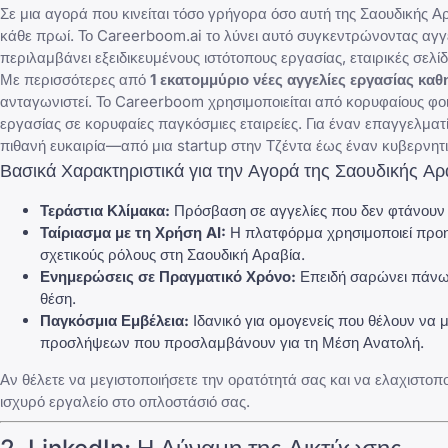
Σε μια αγορά που κινείται τόσο γρήγορα όσο αυτή της Σαουδικής Α
κάθε πρωί. Το Careerboom.ai το λύνει αυτό συγκεντρώνοντας αγ
περιλαμβάνει εξειδικευμένους ιστότοπους εργασίας, εταιρικές σε
Με περισσότερες από
1 εκατομμύριο νέες αγγελίες εργασίας καθ
ανταγωνιστεί. Το Careerboom χρησιμοποιείται από κορυφαίους φο
εργασίας σε κορυφαίες παγκόσμιες εταιρείες. Για έναν επαγγελματ
πιθανή ευκαιρία—από μια startup στην Τζέντα έως έναν κυβερνητ
Βασικά Χαρακτηριστικά για την Αγορά της Σαουδικής Αρ
Τεράστια Κλίμακα:
Πρόσβαση σε αγγελίες που δεν φτάνουν 
Ταίριασμα με τη Χρήση AI:
Η πλατφόρμα χρησιμοποιεί προηγμ
σχετικούς ρόλους στη Σαουδική Αραβία.
Ενημερώσεις σε Πραγματικό Χρόνο:
Επειδή σαρώνει πάνω α
θέση.
Παγκόσμια Εμβέλεια:
Ιδανικό για ομογενείς που θέλουν να
προσλήψεων που προσλαμβάνουν για τη Μέση Ανατολή.
Αν θέλετε να μεγιστοποιήσετε την ορατότητά σας και να ελαχιστοπ
ισχυρό εργαλείο στο οπλοστάσιό σας.