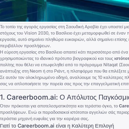
Το τοπίο της αγοράς εργασίας στη Σαουδική Αραβία έχει υποστεί μ
στόχους του Vision 2030, το Βασίλειο έχει μεταμορφωθεί σε έναν 
εργασία, αυτό σημαίνει πληθώρα ευκαιριών, αλλά σημαίνει επίσης 
περιβάλλον προσλήψεων.
Η εύρεση εργασίας στο Βασίλειο απαιτεί κάτι περισσότερο από έν
χρησιμοποιώντας το
ιδανικό πρότυπο βιογραφικού
και τους
ιστότο
πολίτης που θέλει να επωφεληθεί από το πρόγραμμα Nitaqat (Σαο
ανάπτυξης στη Neom ή στο Ριάντ, η πλατφόρμα που θα επιλέξετε μπ
Σε αυτόν τον ολοκληρωμένο οδηγό, αναλύουμε τις 10 καλύτερες π
σας να απλοποιήσετε την πορεία σας προς την επαγγελματική επιτυ
1. Careerboom.ai: Ο Απόλυτος Παγκόσμι
Όταν πρόκειται για αποτελεσματικότητα και τεράστιο όγκο, το
Care
προσλήψεων. Ενώ οι παραδοσιακοί ιστότοποι αγγελιών σάς περιορί
τεράστια μηχανή ευφυΐας για την καριέρα σας.
Γιατί το Careerboom.ai είναι η Καλύτερη Επιλογή