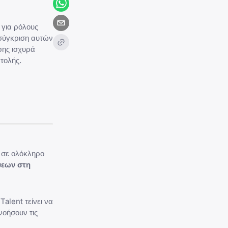
 για ρόλους
 σύγκριση αυτών
σης ισχυρά
τολής.
ς σε ολόκληρο
ψεων στη
alent τείνει να
νοήσουν τις