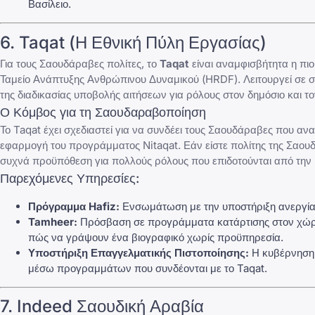
Βασίλειο.
6.
Taqat
(Η Εθνική Πύλη Εργασίας)
Για τους Σαουδάραβες πολίτες, το
Taqat
είναι αναμφισβήτητα η πιο
Ταμείο Ανάπτυξης Ανθρώπινου Δυναμικού (HRDF). Λειτουργεί σε 
της διαδικασίας υποβολής αιτήσεων για ρόλους στον δημόσιο και τον
Ο Κόμβος για τη Σαουδαραβοποίηση
Το Taqat έχει σχεδιαστεί για να συνδέει τους Σαουδάραβες που αναζ
εφαρμογή του προγράμματος Nitaqat. Εάν είστε πολίτης της Σαουδ
συχνά προϋπόθεση για πολλούς ρόλους που επιδοτούνται από την
Παρεχόμενες Υπηρεσίες:
Πρόγραμμα Hafiz:
Ενσωμάτωση με την υποστήριξη ανεργία
Tamheer:
Πρόσβαση σε προγράμματα κατάρτισης στον χώρο ε
πώς να γράψουν ένα βιογραφικό χωρίς προϋπηρεσία
.
Υποστήριξη Επαγγελματικής Πιστοποίησης:
Η κυβέρνηση 
μέσω προγραμμάτων που συνδέονται με το Taqat.
7. Indeed Σαουδική Αραβία