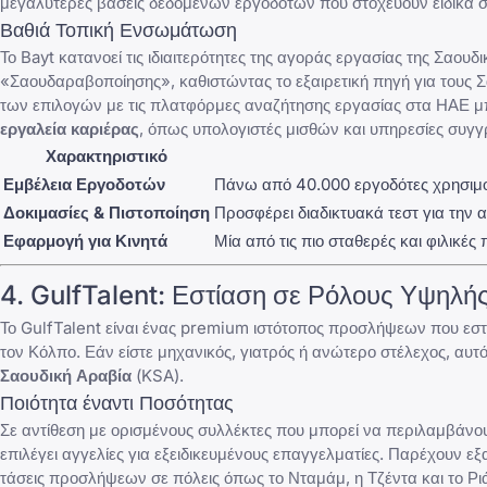
μεγαλύτερες βάσεις δεδομένων εργοδοτών που στοχεύουν ειδικά σ
Βαθιά Τοπική Ενσωμάτωση
Το Bayt κατανοεί τις ιδιαιτερότητες της αγοράς εργασίας της Σαο
«Σαουδαραβοποίησης», καθιστώντας το εξαιρετική πηγή για τους Σ
των επιλογών με τις
πλατφόρμες αναζήτησης εργασίας στα ΗΑΕ
μπ
εργαλεία καριέρας
, όπως υπολογιστές μισθών και υπηρεσίες συ
Χαρακτηριστικό
Εμβέλεια Εργοδοτών
Πάνω από 40.000 εργοδότες χρησιμο
Δοκιμασίες & Πιστοποίηση
Προσφέρει διαδικτυακά τεστ για την 
Εφαρμογή για Κινητά
Μία από τις πιο σταθερές και φιλικέ
4.
GulfTalent
: Εστίαση σε Ρόλους Υψηλής
Το
GulfTalent
είναι ένας premium ιστότοπος προσλήψεων που εστιά
τον Κόλπο. Εάν είστε μηχανικός, γιατρός ή ανώτερο στέλεχος, αυτ
Σαουδική Αραβία
(KSA).
Ποιότητα έναντι Ποσότητας
Σε αντίθεση με ορισμένους συλλέκτες που μπορεί να περιλαμβάνουν
επιλέγει αγγελίες για εξειδικευμένους επαγγελματίες. Παρέχουν 
τάσεις προσλήψεων σε πόλεις όπως το Νταμάμ, η Τζέντα και το Ρι