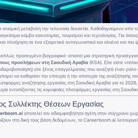
ια σεισμική μεταβολή την τελευταία δεκαετία. Καθοδηγούμενο από τ
παγκόσμιο κόμβο καινοτομίας, τουρισμού και τεχνολογίας. Για όσου
και πλοήγηση σε ένα εξαιρετικά ανταγωνιστικό και ολοένα και πιο 
α απλώς προσεγμένο βιογραφικό· απαιτεί μια στρατηγική προσέγγισ
πους προσλήψεων στη Σαουδική Αραβία
(KSA). Είτε είστε ντόπ
υδαραβοποίηση) είτε ξένος επαγγελματίας που αναζητά έναν ρόλο
ορεί να καθορίσει την επιτυχία ή την αποτυχία της αναζήτησής σα
λατφόρμες αναζήτησης εργασίας στη Σαουδική Αραβία για το 2026
χία εντοπίζοντας τις
κορυφαίες πλατφόρμες εργασίας στη Σαουδικ
ος Συλλέκτης Θέσεων Εργασίας
erboom.ai
αποτελεί τον αδιαμφισβήτητο ηγέτη στον σύγχρονο χώ
ζουν στη δική τους βάση δεδομένων, το Careerboom.ai λειτουργεί