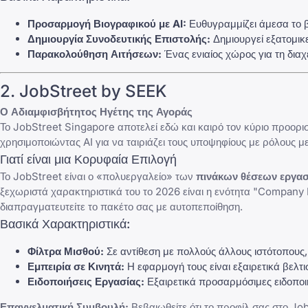
Προσαρμογή Βιογραφικού με AI:
Ευθυγραμμίζει άμεσα το βι
Δημιουργία Συνοδευτικής Επιστολής:
Δημιουργεί εξατομικ
Παρακολούθηση Αιτήσεων:
Ένας ενιαίος χώρος για τη δια
2. JobStreet by SEEK
Ο Αδιαμφισβήτητος Ηγέτης της Αγοράς
Το
JobStreet Singapore
αποτελεί εδώ και καιρό τον κύριο προορι
χρησιμοποιώντας AI για να ταιριάζει τους υποψηφίους με ρόλους μ
Γιατί είναι μια Κορυφαία Επιλογή
Το JobStreet είναι ο «πολυεργαλείο» των
πινάκων θέσεων εργασ
ξεχωριστά χαρακτηριστικά του το 2026 είναι η ενότητα "Company 
διαπραγματευτείτε το πακέτο σας με αυτοπεποίθηση.
Βασικά Χαρακτηριστικά:
Φίλτρα Μισθού:
Σε αντίθεση με πολλούς άλλους ιστότοπους,
Εμπειρία σε Κινητά:
Η εφαρμογή τους είναι εξαιρετικά βελτισ
Ειδοποιήσεις Εργασίας:
Εξαιρετικά προσαρμόσιμες ειδοποιή
Επαγγελματική Συμβουλή:
Βεβαιωθείτε ότι το προφίλ σας στο J