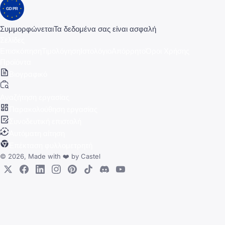
GDPR
Συμμορφώνεται
Τα δεδομένα σας είναι ασφαλή
Σελίδες
Επισκόπηση
Τιμολόγηση
Ιστολόγιο
Απόρρητο
Όροι Χρήσης
Προϊόντα
Βιογραφικό
Αναζήτηση εργασίας
Παρακολούθηση εργασίας
Συνοδευτική επιστολή
Αυτόματη αίτηση
Επέκταση φυλλομετρητή
© 2026, Made with
❤️
by
Castel