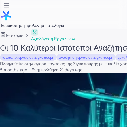
Επισκόπηση
Τιμολόγηση
Ιστολόγιο
Ιστολόγιο
Αξιολόγηση Εργαλείων
Οι 10 Καλύτεροι Ιστότοποι Αναζήτ
ιστότοποι εργασίας Σιγκαπούρη
αναζήτηση εργασίας Σιγκαπούρη
εργαλ
Πλοηγηθείτε στην αγορά εργασίας της Σιγκαπούρης με ευκολία χρ
5 months ago - Ενημερώθηκε 21 days ago