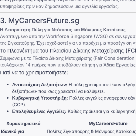
υποψηφίους πριν καν δημοσιεύσουν μια αγγελία εργασίας.
3. MyCareersFuture.sg
Η Απαραίτητη Πύλη για Ντόπιους και Μόνιμους Κατοίκους
Αναπτυγμένο από την Workforce Singapore (WSG) σε συνεργασ
της Σιγκαπούρης. Έχει σχεδιαστεί για να παρέχει μια προσέγγιση
Το Πλεονέκτημα του Πλαισίου Δίκαιης Μεταχείρισης (FC
Σύμφωνα με το Πλαίσιο Δίκαιης Μεταχείρισης (Fair Consideration
τουλάχιστον 14 ημέρες πριν υποβάλουν αίτηση για Άδεια Εργασίας
Γιατί να το χρησιμοποιήσετε:
Αντιστοίχιση Δεξιοτήτων:
Η πύλη χρησιμοποιεί έναν αλγόριθ
δεξιοτήτων» που ίσως χρειαστεί να καλύψετε.
Κυβερνητική Υποστήριξη:
Πολλές αγγελίες αναφέρουν εάν 
(CCP).
Επαληθευμένες Αγγελίες:
Καθώς πρόκειται για κυβερνητική 
Χαρακτηριστικό
MyCareersFuture
Ιδανικό για
Πολίτες Σιγκαπούρης & Μόνιμους Κατοίκους