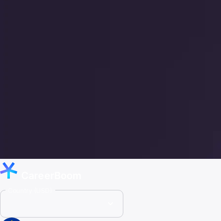
CareerBoom
Country (USD)