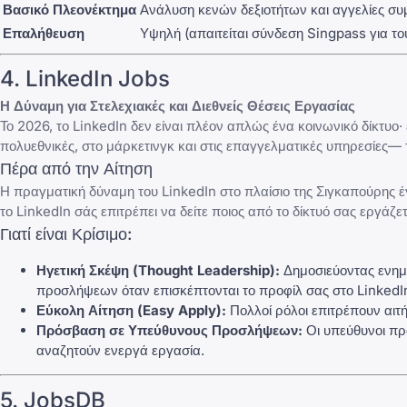
Βασικό Πλεονέκτημα
Ανάλυση κενών δεξιοτήτων και αγγελίες 
Επαλήθευση
Υψηλή (απαιτείται σύνδεση Singpass για του
4. LinkedIn Jobs
Η Δύναμη για Στελεχιακές και Διεθνείς Θέσεις Εργασίας
Το 2026, το LinkedIn δεν είναι πλέον απλώς ένα κοινωνικό δίκτυο· 
πολυεθνικές, στο μάρκετινγκ και στις επαγγελματικές υπηρεσίες— 
Πέρα από την Αίτηση
Η πραγματική δύναμη του LinkedIn στο πλαίσιο της Σιγκαπούρης έ
το LinkedIn σάς επιτρέπει να δείτε ποιος από το δίκτυό σας εργάζετ
Γιατί είναι Κρίσιμο:
Ηγετική Σκέψη (Thought Leadership):
Δημοσιεύοντας ενημε
προσλήψεων όταν επισκέπτονται το
προφίλ σας στο LinkedI
Εύκολη Αίτηση (Easy Apply):
Πολλοί ρόλοι επιτρέπουν αιτή
Πρόσβαση σε Υπεύθυνους Προσλήψεων:
Οι υπεύθυνοι πρ
αναζητούν ενεργά εργασία.
5. JobsDB