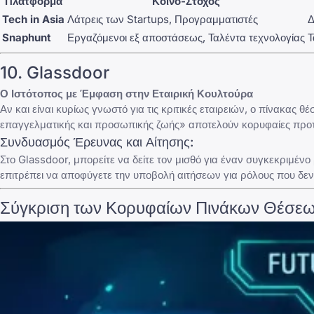
Πλατφόρμα
Κοινό-Στόχος
Tech in Asia
Λάτρεις των Startups, Προγραμματιστές
Δ
Snaphunt
Εργαζόμενοι εξ αποστάσεως, Ταλέντα τεχνολογίας
Τ
10. Glassdoor
Ο Ιστότοπος με Έμφαση στην Εταιρική Κουλτούρα
Αν και είναι κυρίως γνωστό για τις κριτικές εταιρειών, ο πίνακας
επαγγελματικής και προσωπικής ζωής» αποτελούν κορυφαίες προτερ
Συνδυασμός Έρευνας και Αίτησης:
Στο Glassdoor, μπορείτε να δείτε τον μισθό για έναν συγκεκριμέν
επιτρέπει να αποφύγετε την υποβολή αιτήσεων για ρόλους που δεν 
Σύγκριση των Κορυφαίων Πινάκων Θέσεω