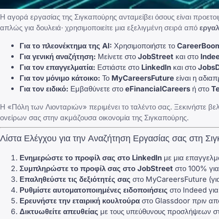
Η αγορά εργασίας της Σιγκαπούρης ανταμείβει όσους είναι προετοι
απλώς για δουλειά· χρησιμοποιείτε μια εξελιγμένη σειρά από
εργαλ
Για το πλεονέκτημα της AI:
Χρησιμοποιήστε το
CareerBoom
Για γενική αναζήτηση:
Μείνετε στο
JobStreet
και στο
Inde
Για τον επαγγελματία:
Εστιάστε στο
LinkedIn
και στο
Jobs
Για τον μόνιμο κάτοικο:
Το
MyCareersFuture
είναι η αδια
Για τον ειδικό:
Εμβαθύνετε στο
eFinancialCareers
ή στο
Te
Η «Πόλη των Λιονταριών» περιμένει το ταλέντο σας. Ξεκινήστε βε
ονείρων σας στην ακμάζουσα οικονομία της Σιγκαπούρης.
Λίστα Ελέγχου για την Αναζήτηση Εργασίας σας στη Σι
Ενημερώστε το προφίλ σας στο LinkedIn
με μια επαγγελμα
Συμπληρώστε το προφίλ σας στο JobStreet
στο 100% για
Επαληθεύστε τις δεξιότητές σας
στο MyCareersFuture (για 
Ρυθμίστε αυτοματοποιημένες ειδοποιήσεις
στο Indeed για
Ερευνήστε την εταιρική κουλτούρα
στο Glassdoor πριν απο
Δικτυωθείτε απευθείας
με τους υπεύθυνους προσλήψεων στι