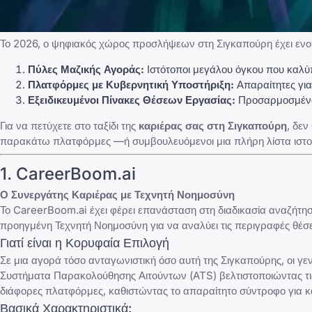
Το 2026, ο ψηφιακός χώρος προσλήψεων στη Σιγκαπούρη έχει ενοποι
Πύλες Μαζικής Αγοράς:
Ιστότοποι μεγάλου όγκου που καλύ
Πλατφόρμες με Κυβερνητική Υποστήριξη:
Απαραίτητες για
Εξειδικευμένοι Πίνακες Θέσεων Εργασίας:
Προσαρμοσμένοι
Για να πετύχετε στο ταξίδι της
καριέρας σας στη Σιγκαπούρη
, δεν
παρακάτω πλατφόρμες —ή συμβουλευόμενοι μια
πλήρη λίστα ιστ
1. CareerBoom.ai
Ο Συνεργάτης Καριέρας με Τεχνητή Νοημοσύνη
Το
CareerBoom.ai
έχει φέρει επανάσταση στη διαδικασία αναζήτη
προηγμένη Τεχνητή Νοημοσύνη για να αναλύει τις περιγραφές θέσε
Γιατί είναι η Κορυφαία Επιλογή
Σε μια αγορά τόσο ανταγωνιστική όσο αυτή της Σιγκαπούρης, οι γε
Συστήματα Παρακολούθησης Αιτούντων (ATS)
βελτιστοποιώντας τι
διάφορες πλατφόρμες, καθιστώντας το απαραίτητο σύντροφο για 
Βασικά Χαρακτηριστικά: