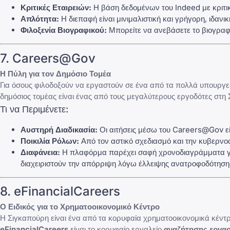
Κριτικές Εταιρειών:
Η βάση δεδομένων του Indeed με κριτικ
Απλότητα:
Η διεπαφή είναι μινιμαλιστική και γρήγορη, ιδα
Φιλοξενία Βιογραφικού:
Μπορείτε να ανεβάσετε το βιογραφι
7. Careers@Gov
Η Πύλη για τον Δημόσιο Τομέα
Για όσους φιλοδοξούν να εργαστούν σε ένα από τα πολλά υπουργε
δημόσιος τομέας είναι ένας από τους μεγαλύτερους εργοδότες στη
Τι να Περιμένετε:
Αυστηρή Διαδικασία:
Οι αιτήσεις μέσω του Careers@Gov είν
Ποικιλία Ρόλων:
Από τον αστικό σχεδιασμό και την κυβερνοα
Διαφάνεια:
Η πλαφόρμα παρέχει σαφή χρονοδιαγράμματα για 
διαχειριστούν την απόρριψη
λόγω έλλειψης ανατροφοδότηση
8. eFinancialCareers
Ο Ειδικός για το Χρηματοοικονομικό Κέντρο
Η Σιγκαπούρη είναι ένα από τα κορυφαία χρηματοοικονομικά κέντρα
eFinancialCareers
είναι το κορυφαίο εργαλείο
αναζήτησης εργασ