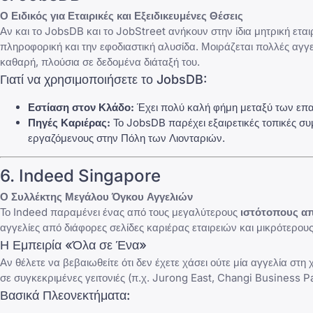
Ο Ειδικός για Εταιρικές και Εξειδικευμένες Θέσεις
Αν και το JobsDB και το JobStreet ανήκουν στην ίδια μητρική εται
πληροφορική και την εφοδιαστική αλυσίδα. Μοιράζεται πολλές αγγε
καθαρή, πλούσια σε δεδομένα διάταξή του.
Γιατί να χρησιμοποιήσετε το JobsDB:
Εστίαση στον Κλάδο:
Έχει πολύ καλή φήμη μεταξύ των επαγ
Πηγές Καριέρας:
Το JobsDB παρέχει εξαιρετικές τοπικές σ
εργαζόμενους στην Πόλη των Λιονταριών.
6. Indeed Singapore
Ο Συλλέκτης Μεγάλου Όγκου Αγγελιών
Το Indeed παραμένει ένας από τους μεγαλύτερους
ιστότοπους α
αγγελίες από διάφορες σελίδες καριέρας εταιρειών και μικρότερο
Η Εμπειρία «Όλα σε Ένα»
Αν θέλετε να βεβαιωθείτε ότι δεν έχετε χάσει ούτε μία αγγελία στη
σε συγκεκριμένες γειτονιές (π.χ. Jurong East, Changi Business P
Βασικά Πλεονεκτήματα: