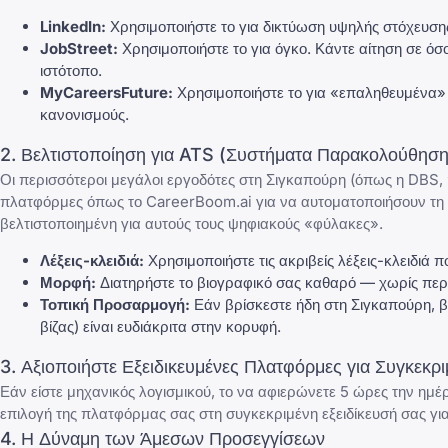
LinkedIn:
Χρησιμοποιήστε το για δικτύωση υψηλής στόχευσης
JobStreet:
Χρησιμοποιήστε το για όγκο. Κάντε αίτηση σε όσ
ιστότοπο.
MyCareersFuture:
Χρησιμοποιήστε το για «επαληθευμένα» δ
κανονισμούς.
2. Βελτιστοποίηση για ATS (Συστήματα Παρακολούθηση
Οι περισσότεροι μεγάλοι εργοδότες στη Σιγκαπούρη (όπως η DBS, η
πλατφόρμες όπως το
CareerBoom.ai
για να αυτοματοποιήσουν τη 
βελτιστοποιημένη για αυτούς τους ψηφιακούς «φύλακες».
Λέξεις-κλειδιά:
Χρησιμοποιήστε τις ακριβείς λέξεις-κλειδιά 
Μορφή:
Διατηρήστε το βιογραφικό σας καθαρό — χωρίς περ
Τοπική Προσαρμογή:
Εάν βρίσκεστε ήδη στη Σιγκαπούρη, βε
βίζας) είναι ευδιάκριτα στην κορυφή.
3. Αξιοποιήστε Εξειδικευμένες Πλατφόρμες για Συγκεκρ
Εάν είστε μηχανικός λογισμικού, το να αφιερώνετε 5 ώρες την ημέ
επιλογή της πλατφόρμας σας στη συγκεκριμένη εξειδίκευσή σας γι
4. Η Δύναμη των Άμεσων Προσεγγίσεων