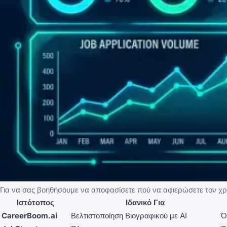
Για να σας βοηθήσουμε να αποφασίσετε πού να αφιερώσετε τον χρό
Ιστότοπος
Ιδανικό Για
CareerBoom.ai
Βελτιστοποίηση Βιογραφικού με AI
Ό