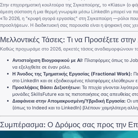
Στην επιχειρηματική κουλτούρα της Σιγκαπούρης, το «Kiasu» (ο φόβ
άμεση σύσταση ή μια θερμή γνωριμία μέσω LinkedIn μπορεί να πα
«Το 2026, η "κρυφή αγορά εργασίας" στη Σιγκαπούρη —ρόλοι π
προσλήψεων. Η διαδικτυακή σας παρουσία είναι η ψηφιακή σας χ
Μελλοντικές Τάσεις: Τι να Προσέξετε στη
Καθώς προχωράμε στο 2026, αρκετές τάσεις αναδιαμορφώνουν τον
Αντιστοίχιση Βιογραφικού με AI:
Πλατφόρμες όπως το JobSt
να εξελιχθείτε σε έναν ρόλο.
Η Άνοδος της Τμηματικής Εργασίας (Fractional Work):
Πε
στο LinkedIn και σε εξειδικευμένες πλατφόρμες ελεύθερων 
Προσλήψεις Βάσει Δεξιοτήτων:
Τα πτυχία γίνονται λιγότε
μονάδες SkillsFuture και τις πιστοποιήσεις σας απευθείας στ
Διαφάνεια στην Απομακρυσμένη/Υβριδική Εργασία:
Οι υπ
(όπως το Indeed και το LinkedIn) βλέπουν χαμηλότερη αλλη
Συμπέρασμα: Ο Δρόμος σας προς την Επι