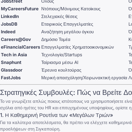
JobStreet
Όλους
Ό
MyCareersFuture
Ντόπιους/Μόνιμους Κατοίκους
Ό
LinkedIn
Στελεχιακές θέσεις
Ε
JobsDB
Εταιρικούς Επαγγελματίες
L
Indeed
Αναζήτηση μεγάλου όγκου
Ό
Careers@Gov
Δημόσιο Τομέα
Κ
eFinancialCareers
Επαγγελματίες Χρηματοοικονομικών
Τ
Tech in Asia
Τεχνολογία/Startups
Τ
Snaphunt
Ταίριασμα μέσω AI
Τ
Glassdoor
Έρευνα κουλτούρας
Ό
FastJobs
Μερική απασχόληση/Χειρωνακτική εργασία
Λ
Στρατηγικές Συμβουλές: Πώς να Βρείτε Δ
Το να γνωρίζετε απλώς ποιους ιστότοπους να χρησιμοποιήσετε είναι
σχόλια από ηγέτες του HR και επιτυχημένους υποψηφίους, ορίστε 
1. Η Καθημερινή Ρουτίνα των «Μεγάλων Τριών»
Για τα καλύτερα αποτελέσματα, θα πρέπει να ελέγχετε καθημερινά
προσλήψεων στη Σιγκαπούρη.