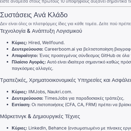
είστε ανάμεσα στους πρώτους 10 υποψηφίους αυξάνει σημαντικά τ
Συστάσεις Ανά Κλάδο
Δεν είναι όλες οι πλατφόρμες ίδιες για κάθε τομέα. Δείτε πού πρέπ
Τεχνολογία & Ανάπτυξη Λογισμικού
Κύριες:
Hired
,
Wellfound
.
Δευτερεύουσα:
Careerboom.ai
για βελτιστοποίηση βιογραφ
Απαραίτητο:
Ένας προσεγμένος σύνδεσμος GitHub σε όλα 
Πλαίσιο Αγοράς:
Αυτό είναι ιδιαίτερα σημαντικό καθώς πρόσ
παγκόσμιες αλλαγές.
Τραπεζικές, Χρηματοοικονομικές Υπηρεσίες και Ασφάλει
Κύριες:
IIMJobs
,
Naukri.com
.
Δευτερεύουσα:
TimesJobs
για παραδοσιακές τράπεζες.
Εστίαση:
Οι πιστοποιήσεις (CFA, CA, FRM) πρέπει να βρίσκο
Μάρκετινγκ & Δημιουργικές Τέχνες
Κύριες:
LinkedIn
, Behance (ενσωματωμένο με πίνακες εργα