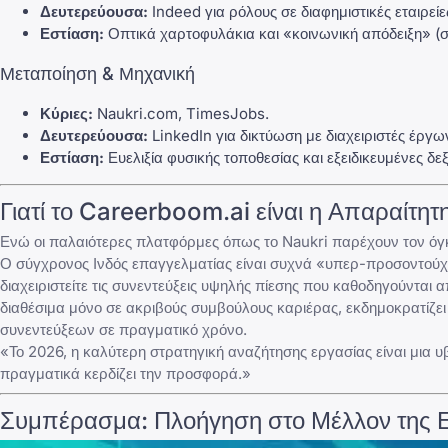
Δευτερεύουσα:
Indeed
για ρόλους σε διαφημιστικές εταιρείε
Εστίαση:
Οπτικά χαρτοφυλάκια και «κοινωνική απόδειξη» (σ
Μεταποίηση & Μηχανική
Κύριες:
Naukri.com
,
TimesJobs
.
Δευτερεύουσα:
LinkedIn
για δικτύωση με διαχειριστές έργω
Εστίαση:
Ευελιξία φυσικής τοποθεσίας και εξειδικευμένες δε
Γιατί το Careerboom.ai είναι η Απαραίτη
Ενώ οι παλαιότερες πλατφόρμες όπως το
Naukri
παρέχουν τον όγκ
Ο σύγχρονος Ινδός επαγγελματίας είναι συχνά «υπερ-προσοντούχος
διαχειριστείτε τις συνεντεύξεις υψηλής πίεσης που καθοδηγούνται α
διαθέσιμα μόνο σε ακριβούς συμβούλους καριέρας, εκδημοκρατίζει
συνεντεύξεων σε πραγματικό χρόνο.
«Το 2026, η καλύτερη στρατηγική αναζήτησης εργασίας είναι μια υ
πραγματικά κερδίζει την προσφορά.»
Συμπέρασμα: Πλοήγηση στο Μέλλον της 