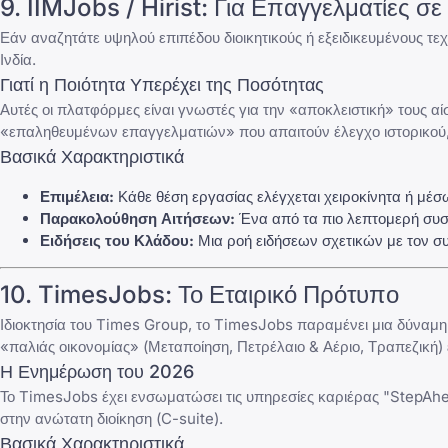
9.
IIMJobs
/
Hirist
: Για Επαγγελματίες σε
Εάν αναζητάτε υψηλού επιπέδου διοικητικούς ή εξειδικευμένους τε
Ινδία.
Γιατί η Ποιότητα Υπερέχει της Ποσότητας
Αυτές οι πλατφόρμες είναι γνωστές για την «αποκλειστική» τους αί
«επαληθευμένων επαγγελματιών» που απαιτούν έλεγχο ιστορικού
Βασικά Χαρακτηριστικά
Επιμέλεια:
Κάθε θέση εργασίας ελέγχεται χειροκίνητα ή μέσω 
Παρακολούθηση Αιτήσεων:
Ένα από τα πιο λεπτομερή συσ
Ειδήσεις του Κλάδου:
Μια ροή ειδήσεων σχετικών με τον συ
10.
TimesJobs
: Το Εταιρικό Πρότυπο
Ιδιοκτησία του Times Group, το
TimesJobs
παραμένει μια δύναμη γ
«παλιάς οικονομίας» (Μεταποίηση, Πετρέλαιο & Αέριο, Τραπεζική) 
Η Ενημέρωση του 2026
Το
TimesJobs
έχει ενσωματώσει τις υπηρεσίες καριέρας "
StepAh
στην ανώτατη διοίκηση (C-suite).
Βασικά Χαρακτηριστικά