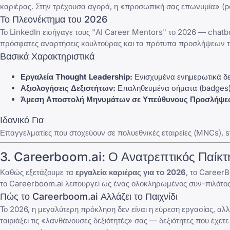
καριέρας. Στην τρέχουσα αγορά, η «προσωπική σας επωνυμία» (p
Το Πλεονέκτημα του 2026
Το
LinkedIn
εισήγαγε τους "AI Career Mentors" το 2026 — chatbo
πρόσφατες αναρτήσεις κουλτούρας και τα πρότυπα προσλήψεων τη
Βασικά Χαρακτηριστικά
Εργαλεία Thought Leadership:
Ενισχυμένα ενημερωτικά δε
Αξιολογήσεις Δεξιοτήτων:
Επαληθευμένα σήματα (badges) π
Άμεση Αποστολή Μηνυμάτων σε Υπεύθυνους Προσλήψεων
Ιδανικό Για
Επαγγελματίες που στοχεύουν σε πολυεθνικές εταιρείες (MNCs), s
3.
Careerboom.ai
: Ο Ανατρεπτικός Παίκ
Καθώς εξετάζουμε τα
εργαλεία καριέρας για το 2026
, το
CareerB
το
Careerboom.ai
λειτουργεί ως ένας ολοκληρωμένος συν-πιλότος 
Πώς το Careerboom.ai Αλλάζει το Παιχνίδι
Το 2026, η μεγαλύτερη πρόκληση δεν είναι η εύρεση εργασίας, αλ
ταιριάξει τις «λανθάνουσες δεξιότητές» σας — δεξιότητες που έχετ