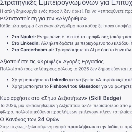
Στρατηγικές Εμπειρογνωμόνων για Επιτυχ
Η απλή δημιουργία ενός προφίλ δεν αρκεί. Για να «επιταχύνετε π
Βελτιστοποίηση για τον «Αλγόριθμο»
Κάθε πλατφόρμα έχει έναν αλγόριθμο που καθορίζει ποιοι υποψήφ
Στο
Naukri
:
Ενημερώνετε τακτικά το προφίλ σας (ακόμη και 
Στο
LinkedIn
:
Αλληλεπιδράστε με περιεχόμενο του κλάδου. Ό
Στο
Careerboom.ai
:
Τροφοδοτήστε το AI με όσο το δυνατόν π
Αξιοποιήστε τις «Κρυφές» Αγορές Εργασίας
Πολλοί από τους καλύτερους ρόλους το 2026 δεν δημοσιεύονται 
Χρησιμοποιήστε το
LinkedIn
για να βρείτε «Αποφοίτους» από 
Χρησιμοποιήστε το
Fishbowl του Glassdoor
για να ρωτήσετε
Κυριαρχήστε στο «Σήμα Δεξιοτήτων» (Skill Badge)
Το 2026, μια «Επαληθευμένη Δεξιότητα» αξίζει περισσότερο από 
φίλτρο. πολλοί υπεύθυνοι προσλήψεων επιλέγουν πλέον το πλαίσι
Ο Κανόνας των 24 Ωρών
Στην ταχέως εξελισσόμενη αγορά
προσλήψεων στην Ινδία
, οι πρ