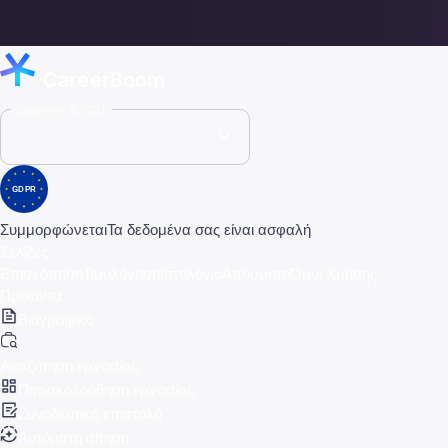
CareerBoom
Country (USD)
GDPR
Συμμορφώνεται
Τα δεδομένα σας είναι ασφαλή
Σελίδες
Επισκόπηση
Τιμολόγηση
Ιστολόγιο
Απόρρητο
Όροι Χρήσης
Προϊόντα
Βιογραφικό
Αναζήτηση εργασίας
Παρακολούθηση εργασίας
Συνοδευτική επιστολή
Αυτόματη αίτηση