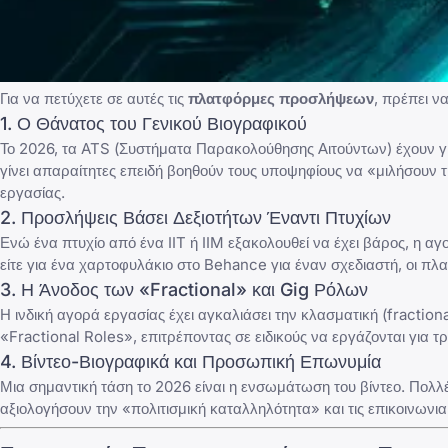
Για να πετύχετε σε αυτές τις
πλατφόρμες προσλήψεων
, πρέπει ν
1. Ο Θάνατος του Γενικού Βιογραφικού
Το 2026, τα ATS (Συστήματα Παρακολούθησης Αιτούντων) έχουν γίν
γίνει απαραίτητες επειδή βοηθούν τους υποψηφίους να «μιλήσουν τ
εργασίας.
2. Προσλήψεις Βάσει Δεξιοτήτων Έναντι Πτυχίων
Ενώ ένα πτυχίο από ένα IIT ή IIM εξακολουθεί να έχει βάρος, η α
είτε για ένα χαρτοφυλάκιο στο Behance για έναν σχεδιαστή, οι πλ
3. Η Άνοδος των «Fractional» και Gig Ρόλων
Η ινδική αγορά εργασίας έχει αγκαλιάσει την κλασματική (fractio
«Fractional Roles», επιτρέποντας σε ειδικούς να εργάζονται για τρ
4. Βίντεο-Βιογραφικά και Προσωπική Επωνυμία
Μια σημαντική τάση το 2026 είναι η ενσωμάτωση του βίντεο. Πολ
αξιολογήσουν την «πολιτισμική καταλληλότητα» και τις επικοινωνι