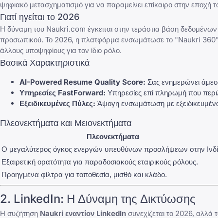
ψηφιακό μετασχηματισμό για να παραμείνει επίκαιρο στην εποχή τ
Γιατί ηγείται το 2026
Η δύναμη του
Naukri.com
έγκειται στην τεράστια βάση δεδομένων 
προσωπικού. Το 2026, η πλατφόρμα ενσωμάτωσε το "Naukri 360", 
άλλους υποψηφίους για τον ίδιο ρόλο.
Βασικά Χαρακτηριστικά
AI-Powered Resume Quality Score:
Σας ενημερώνει άμεσα
Υπηρεσίες FastForward
:
Υπηρεσίες επί πληρωμή που περι
Εξειδικευμένες Πύλες:
Άψογη ενσωμάτωση με εξειδικευμέν
Πλεονεκτήματα και Μειονεκτήματα
Πλεονεκτήματα
Ο μεγαλύτερος όγκος ενεργών υπευθύνων προσλήψεων στην Ινδί
Εξαιρετική ορατότητα για παραδοσιακούς εταιρικούς ρόλους.
Προηγμένα φίλτρα για τοποθεσία, μισθό και κλάδο.
2.
LinkedIn
: Η Δύναμη της Δικτύωσης
Η συζήτηση
Naukri εναντίον LinkedIn
συνεχίζεται το 2026, αλλά 