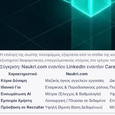
Η επιλογή της σωστής πλατφόρμας εξαρτάται από το στάδιο της κα
εξυπηρετεί διαφορετικούς επαγγελματικούς στόχους στο τρέχον το
Σύγκριση:
Naukri.com
εναντίον
LinkedIn
εναντίον
Car
Χαρακτηριστικό
Naukri.com
Κύρια Δύναμη
Μαζικός όγκος αγγελιών εργασίας
Δι
Ιδανικό Για
Εταιρικούς & Παραδοσιακούς ρόλους
Πο
Ενσωμάτωση AI
Μέτρια (Έλεγχος & Βαθμολογία)
Υψ
Εμπειρία Χρήστη
Λειτουργική / Πλούσια σε δεδομένα
Επ
Πρόσβαση σε Recruiter
Υψηλή (Άμεση Βάση Δεδομένων)
Μέ