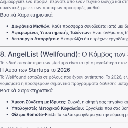
Δημιουργείτε ένα προφίλ, περνάτε από έναν τεχνικό έλεγχο και σ
συνέντευξη με εκ των προτέρων προσφορές μισθού.
Βασικά Χαρακτηριστικά
Διαφάνεια Μισθών:
Κάθε προσφορά συνοδεύεται από μια δι
Αφιερωμένος Υποστηρικτής Ταλέντων:
Ένας άνθρωπος (ή 
Λειτουργία Απορρήτου:
Διασφαλίζει ότι ο τρέχων εργοδότης
8.
AngelList (Wellfound)
: Ο Κόμβος των
Το ινδικό οικοσύστημα των startups είναι το τρίτο μεγαλύτερο στ
Η Αύρα των Startups το 2026
Το
Wellfound
εστιάζει σε ρόλους που έχουν αντίκτυπο. Το 2026, 
νομίσματα ή προσφέρουν σημαντικά προγράμματα διάθεσης μετο
Βασικά Χαρακτηριστικά
Άμεση Σύνδεση με Ιδρυτές:
Συχνά, η αίτησή σας πηγαίνει α
Υπολογιστές Μετοχικού Κεφαλαίου:
Εργαλεία που σας βοη
Φίλτρα Remote-First:
Τα καλύτερα φίλτρα για την εύρεση