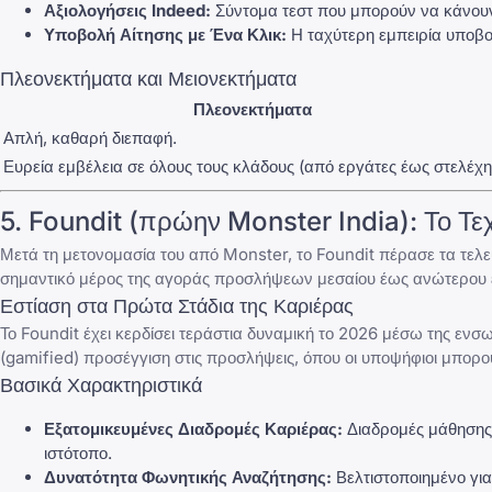
Αξιολογήσεις Indeed:
Σύντομα τεστ που μπορούν να κάνουν ο
Υποβολή Αίτησης με Ένα Κλικ:
Η ταχύτερη εμπειρία υποβο
Πλεονεκτήματα και Μειονεκτήματα
Πλεονεκτήματα
Απλή, καθαρή διεπαφή.
Ευρεία εμβέλεια σε όλους τους κλάδους (από εργάτες έως στελέχη
5.
Foundit
(πρώην Monster India): Το Τ
Μετά τη μετονομασία του από Monster, το
Foundit
πέρασε τα τελε
σημαντικό μέρος της αγοράς προσλήψεων μεσαίου έως ανώτερου ε
Εστίαση στα Πρώτα Στάδια της Καριέρας
Το
Foundit
έχει κερδίσει τεράστια δυναμική το 2026 μέσω της ενσ
(gamified) προσέγγιση στις προσλήψεις, όπου οι υποψήφιοι μπορ
Βασικά Χαρακτηριστικά
Εξατομικευμένες Διαδρομές Καριέρας:
Διαδρομές μάθησης ε
ιστότοπο.
Δυνατότητα Φωνητικής Αναζήτησης:
Βελτιστοποιημένο για