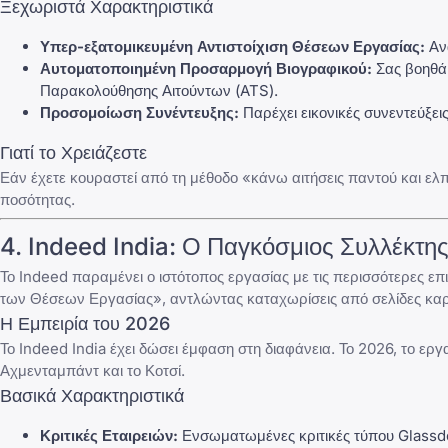
Ξεχωριστά Χαρακτηριστικά
Υπερ-εξατομικευμένη Αντιστοίχιση Θέσεων Εργασίας:
Ανα
Αυτοματοποιημένη Προσαρμογή Βιογραφικού:
Σας βοηθά 
Παρακολούθησης Αιτούντων (ATS).
Προσομοίωση Συνέντευξης:
Παρέχει εικονικές συνεντεύξεις
Γιατί το Χρειάζεστε
Εάν έχετε κουραστεί από τη μέθοδο «κάνω αιτήσεις παντού και ελ
ποσότητας.
4.
Indeed India
: Ο Παγκόσμιος Συλλέκτη
Το
Indeed
παραμένει ο ιστότοπος εργασίας με τις περισσότερες επι
των Θέσεων Εργασίας», αντλώντας καταχωρίσεις από σελίδες καριέ
Η Εμπειρία του 2026
Το
Indeed India
έχει δώσει έμφαση στη διαφάνεια. Το 2026, το εργα
Αχμενταμπάντ και το Κοτσί.
Βασικά Χαρακτηριστικά
Κριτικές Εταιρειών:
Ενσωματωμένες κριτικές τύπου
Glassd